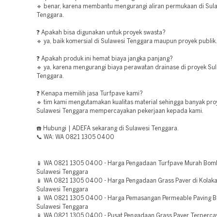
🔹 benar, karena membantu mengurangi aliran permukaan di Sul
Tenggara.
❓ Apakah bisa digunakan untuk proyek swasta?
🔹 ya, baik komersial di Sulawesi Tenggara maupun proyek publik.
❓ Apakah produk ini hemat biaya jangka panjang?
🔹 ya, karena mengurangi biaya perawatan drainase di proyek Su
Tenggara.
❓ Kenapa memilih jasa Turfpave kami?
🔹 tim kami mengutamakan kualitas material sehingga banyak pro
Sulawesi Tenggara mempercayakan pekerjaan kepada kami.
☎️ Hubungi | ADEFA sekarang di Sulawesi Tenggara.
📞 WA: WA 0821 1305 0400
📱 WA 0821 1305 0400 - Harga Pengadaan Turfpave Murah Bo
Sulawesi Tenggara
📱 WA 0821 1305 0400 - Harga Pengadaan Grass Paver di Kolaka
Sulawesi Tenggara
📱 WA 0821 1305 0400 - Harga Pemasangan Permeable Paving B
Sulawesi Tenggara
📱 WA 0821 1305 0400 - Pusat Pengadaan Grass Paver Terperc