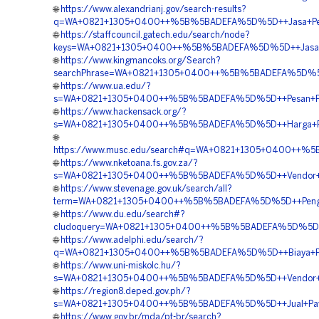
🌐
https://www.alexandrianj.gov/search-results?
q=WA+0821+1305+0400++%5B%5BADEFA%5D%5D++Jasa+Pemasa
🌐
https://staffcouncil.gatech.edu/search/node?
keys=WA+0821+1305+0400++%5B%5BADEFA%5D%5D++Jasa+Pav
🌐
https://www.kingmancoks.org/Search?
searchPhrase=WA+0821+1305+0400++%5B%5BADEFA%5D%5D++J
🌐
https://www.ua.edu/?
s=WA+0821+1305+0400++%5B%5BADEFA%5D%5D++Pesan+Perm
🌐
https://www.hackensack.org/?
s=WA+0821+1305+0400++%5B%5BADEFA%5D%5D++Harga+Penga
🌐
https://www.musc.edu/search#q=WA+0821+1305+0400++%5B
🌐
https://www.nketoana.fs.gov.za/?
s=WA+0821+1305+0400++%5B%5BADEFA%5D%5D++Vendor+Jual
🌐
https://www.stevenage.gov.uk/search/all?
term=WA+0821+1305+0400++%5B%5BADEFA%5D%5D++Pengadaan
🌐
https://www.du.edu/search#?
cludoquery=WA+0821+1305+0400++%5B%5BADEFA%5D%5D++Jas
🌐
https://www.adelphi.edu/search/?
q=WA+0821+1305+0400++%5B%5BADEFA%5D%5D++Biaya+Pasang
🌐
https://www.uni-miskolc.hu/?
s=WA+0821+1305+0400++%5B%5BADEFA%5D%5D++Vendor+Pen
🌐
https://region8.deped.gov.ph/?
s=WA+0821+1305+0400++%5B%5BADEFA%5D%5D++Jual+Paving
🌐
https://www.gov.br/mda/pt-br/search?