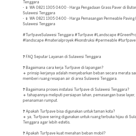
Tenggara
- 📱 WA 0821 1305 0400 - Harga Pengadaan Grass Paver di Buto
Sulawesi Tenggara
- 📱 WA 0821 1305 0400 - Harga Pemasangan Permeable Paving 
Sulawesi Tenggara
#TurfpaveSulawesi Tenggara #Turfpave #Landscape #GreenPro
#landscape #materialproyek #konstruksi #permeable #turfpave
❓ FAQ Seputar Layanan di Sulawesi Tenggara
❓ Bagaimana cara kerja Turfpave di lapangan?
🔹 prinsip kerjanya adalah menyebarkan beban secara merata sa
memberi ruang resapan air di area Sulawesi Tenggara.
❓ Bagaimana proses instalasi Turfpave di Sulawesi Tenggara?
🔹 tahapannya meliputi persiapan lahan, pemasangan base layer, 
penanaman rumput.
❓ Apakah Turfpave bisa digunakan untuk taman kota?
🔹 ya, Turfpave sering digunakan untuk ruang terbuka hijau di Sul
Tenggara agar lebih estetis.
❓ Apakah Turfpave kuat menahan beban mobil?