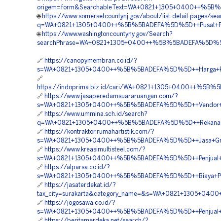
origem=form&SearchableText=WA+0821+1305+0400++%5B%5B
🌐
https://www.somersetcountynj.gov/about/list-detail-pages/sea
q=WA+0821+1305+0400++%5B%5BADEFA%5D%5D++Pusat+Penjua
🌐
https://www.washingtoncountyny.gov/Search?
searchPhrase=WA+0821+1305+0400++%5B%5BADEFA%5D%5D++P
🔗
https://canopymembran.co.id/?
s=WA+0821+1305+0400++%5B%5BADEFA%5D%5D++Harga+Pema
🔗
https://indoprima.biz.id/cari/WA+0821+1305+0400++%5B%
🔗
https://www.jasaperedamsuararuangan.com/?
s=WA+0821+1305+0400++%5B%5BADEFA%5D%5D++Vendor+Gras
🔗
https://www.ummina.sch.id/search?
q=WA+0821+1305+0400++%5B%5BADEFA%5D%5D++Rekanan+Gra
🔗
https://kontraktor.rumahartistik.com/?
s=WA+0821+1305+0400++%5B%5BADEFA%5D%5D++Jasa+Gras
🔗
https://www.kreasimultisteel.com/?
s=WA+0821+1305+0400++%5B%5BADEFA%5D%5D++Penjual+Gra
🔗
https://alparsa.co.id/?
s=WA+0821+1305+0400++%5B%5BADEFA%5D%5D++Biaya+Pasan
🔗
https://jasaterdekat.id/?
tax_city=surakarta&category_name=&s=WA+0821+1305+0400
🔗
https://jogosawa.co.id/?
s=WA+0821+1305+0400++%5B%5BADEFA%5D%5D++Penjual+Gra
🔗
https://beritamerdeka.net/search/?