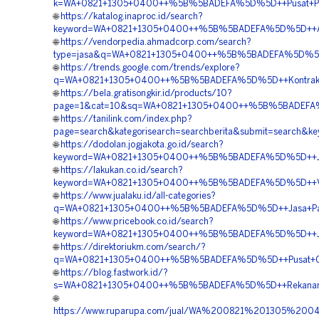
k=WA+0821+1305+0400++%5B%5BADEFA%5D%5D++Pusat+Penjua
🌐
https://katalog.inaproc.id/search?
keyword=WA+0821+1305+0400++%5B%5BADEFA%5D%5D++Agen+
🌐
https://vendorpedia.ahmadcorp.com/search?
type=jasa&q=WA+0821+1305+0400++%5B%5BADEFA%5D%5D++O
🌐
https://trends.google.com/trends/explore?
q=WA+0821+1305+0400++%5B%5BADEFA%5D%5D++Kontraktor+
🌐
https://bela.gratisongkir.id/products/10?
page=1&cat=10&sq=WA+0821+1305+0400++%5B%5BADEFA%5D%
🌐
https://tanilink.com/index.php?
page=search&kategorisearch=searchberita&submit=search
🌐
https://dodolan.jogjakota.go.id/search?
keyword=WA+0821+1305+0400++%5B%5BADEFA%5D%5D++Jual+
🌐
https://lakukan.co.id/search?
keyword=WA+0821+1305+0400++%5B%5BADEFA%5D%5D++Vendo
🌐
https://www.jualaku.id/all-categories?
q=WA+0821+1305+0400++%5B%5BADEFA%5D%5D++Jasa+Pasang
🌐
https://www.pricebook.co.id/search?
keyword=WA+0821+1305+0400++%5B%5BADEFA%5D%5D++Jasa+
🌐
https://direktoriukm.com/search/?
q=WA+0821+1305+0400++%5B%5BADEFA%5D%5D++Pusat+Grass
🌐
https://blog.fastwork.id/?
s=WA+0821+1305+0400++%5B%5BADEFA%5D%5D++Rekanan+Gra
🌐
https://www.ruparupa.com/jual/WA%200821%201305%20