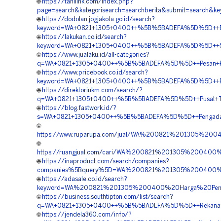
🌐
https://tanilink.com/index.php?
page=search&kategorisearch=searchberita&submit=searc
🌐
https://dodolan.jogjakota.go.id/search?
keyword=WA+0821+1305+0400++%5B%5BADEFA%5D%5D++Biaya
🌐
https://lakukan.co.id/search?
keyword=WA+0821+1305+0400++%5B%5BADEFA%5D%5D++Suppl
🌐
https://www.jualaku.id/all-categories?
q=WA+0821+1305+0400++%5B%5BADEFA%5D%5D++Pesan+Pavin
🌐
https://www.pricebook.co.id/search?
keyword=WA+0821+1305+0400++%5B%5BADEFA%5D%5D++Rekan
🌐
https://direktoriukm.com/search/?
q=WA+0821+1305+0400++%5B%5BADEFA%5D%5D++Pusat+Turfp
🌐
https://blog.fastwork.id/?
s=WA+0821+1305+0400++%5B%5BADEFA%5D%5D++Pengadaan+Gr
🌐
https://www.ruparupa.com/jual/WA%200821%201305%20
🌐
https://ruangjual.com/cari/WA%200821%201305%20040
🌐
https://inaproduct.com/search/companies?
companies%5Bquery%5D=WA%200821%201305%200400%20
🌐
https://adasale.co.id/search?
keyword=WA%200821%201305%200400%20Harga%20Pemas
🌐
https://business.southtipton.com/list/search?
q=WA+0821+1305+0400++%5B%5BADEFA%5D%5D++Rekanan+Tu
🌐
https://jendela360.com/info/?