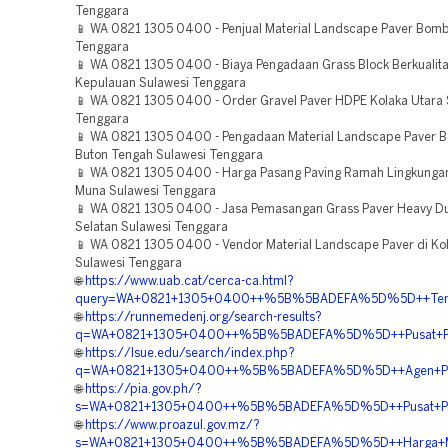
Tenggara
📱 WA 0821 1305 0400 - Penjual Material Landscape Paver Bom
Tenggara
📱 WA 0821 1305 0400 - Biaya Pengadaan Grass Block Berkualit
Kepulauan Sulawesi Tenggara
📱 WA 0821 1305 0400 - Order Gravel Paver HDPE Kolaka Utara 
Tenggara
📱 WA 0821 1305 0400 - Pengadaan Material Landscape Paver Be
Buton Tengah Sulawesi Tenggara
📱 WA 0821 1305 0400 - Harga Pasang Paving Ramah Lingkunga
Muna Sulawesi Tenggara
📱 WA 0821 1305 0400 - Jasa Pemasangan Grass Paver Heavy Du
Selatan Sulawesi Tenggara
📱 WA 0821 1305 0400 - Vendor Material Landscape Paver di Ko
Sulawesi Tenggara
🌐
https://www.uab.cat/cerca-ca.html?
query=WA+0821+1305+0400++%5B%5BADEFA%5D%5D++Tempat+
🌐
https://runnemedenj.org/search-results?
q=WA+0821+1305+0400++%5B%5BADEFA%5D%5D++Pusat+Penga
🌐
https://lsue.edu/search/index.php?
q=WA+0821+1305+0400++%5B%5BADEFA%5D%5D++Agen+Pavin
🌐
https://pia.gov.ph/?
s=WA+0821+1305+0400++%5B%5BADEFA%5D%5D++Pusat+Penjua
🌐
https://www.proazul.gov.mz/?
s=WA+0821+1305+0400++%5B%5BADEFA%5D%5D++Harga+Mater