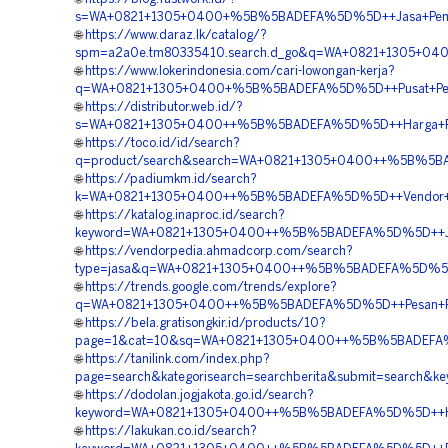
s=WA+0821+1305+0400+%5B%5BADEFA%5D%5D++Jasa+Pemasan
🌐
https://www.daraz.lk/catalog/?
spm=a2a0e.tm80335410.search.d_go&q=WA+0821+1305+040
🌐
https://www.lokerindonesia.com/cari-lowongan-kerja?
q=WA+0821+1305+0400+%5B%5BADEFA%5D%5D++Pusat+Pengad
🌐
https://distributor.web.id/?
s=WA+0821+1305+0400++%5B%5BADEFA%5D%5D++Harga+Penga
🌐
https://toco.id/id/search?
q=product/search&search=WA+0821+1305+0400++%5B%5BAD
🌐
https://padiumkm.id/search?
k=WA+0821+1305+0400++%5B%5BADEFA%5D%5D++Vendor+Penga
🌐
https://katalog.inaproc.id/search?
keyword=WA+0821+1305+0400++%5B%5BADEFA%5D%5D++Jasa+
🌐
https://vendorpedia.ahmadcorp.com/search?
type=jasa&q=WA+0821+1305+0400++%5B%5BADEFA%5D%5D++J
🌐
https://trends.google.com/trends/explore?
q=WA+0821+1305+0400++%5B%5BADEFA%5D%5D++Pesan+Pavin
🌐
https://bela.gratisongkir.id/products/10?
page=1&cat=10&sq=WA+0821+1305+0400++%5B%5BADEFA%5D%
🌐
https://tanilink.com/index.php?
page=search&kategorisearch=searchberita&submit=searc
🌐
https://dodolan.jogjakota.go.id/search?
keyword=WA+0821+1305+0400++%5B%5BADEFA%5D%5D++Harga
🌐
https://lakukan.co.id/search?