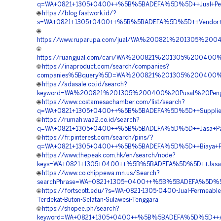
q=WA+0821+1305+0400++%5B%5BADEFA%5D%5D++Jual+Permea
🌐
https://blog.fastwork.id/?
s=WA+0821+1305+0400++%5B%5BADEFA%5D%5D++Vendor+Gras
🌐
https://www.ruparupa.com/jual/WA%200821%201305%20
🌐
https://ruangjual.com/cari/WA%200821%201305%200400
🌐
https://inaproduct.com/search/companies?
companies%5Bquery%5D=WA%200821%201305%200400%20B
🌐
https://adasale.co.id/search?
keyword=WA%200821%201305%200400%20Pusat%20Penga
🌐
https://www.costamesachamber.com/list/search?
q=WA+0821+1305+0400++%5B%5BADEFA%5D%5D++Supplier+Gr
🌐
https://rumah.waa2.co.id/search?
q=WA+0821+1305+0400++%5B%5BADEFA%5D%5D++Jasa+Pasang+
🌐
https://fr.pinterest.com/search/pins/?
q=WA+0821+1305+0400++%5B%5BADEFA%5D%5D++Biaya+Pengad
🌐
https://www.thepeak.com.hk/en/search/node?
keys=WA+0821+1305+0400++%5B%5BADEFA%5D%5D++Jasa+Pen
🌐
https://www.co.chippewa.mn.us/Search?
searchPhrase=WA+0821+1305+0400++%5B%5BADEFA%5D%5D++B
🌐
https://fortscott.edu/?s=WA-0821-1305-0400-Jual-Permeable
Terdekat-Buton-Selatan-Sulawesi-Tenggara
🌐
https://shopee.ph/search?
keyword=WA+0821+1305+0400++%5B%5BADEFA%5D%5D++Agen+