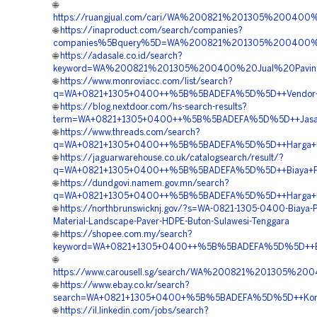
🌐
https://ruangjual.com/cari/WA%200821%201305%200400
🌐
https://inaproduct.com/search/companies?
companies%5Bquery%5D=WA%200821%201305%200400%20
🌐
https://adasale.co.id/search?
keyword=WA%200821%201305%200400%20Jual%20Paving
🌐
https://www.monroviacc.com/list/search?
q=WA+0821+1305+0400++%5B%5BADEFA%5D%5D++Vendor+Jua
🌐
https://blog.nextdoor.com/hs-search-results?
term=WA+0821+1305+0400++%5B%5BADEFA%5D%5D++Jasa+Gra
🌐
https://www.threads.com/search?
q=WA+0821+1305+0400++%5B%5BADEFA%5D%5D++Harga+Peng
🌐
https://jaguarwarehouse.co.uk/catalogsearch/result/?
q=WA+0821+1305+0400++%5B%5BADEFA%5D%5D++Biaya+Pasan
🌐
https://dundgovi.namem.gov.mn/search?
q=WA+0821+1305+0400++%5B%5BADEFA%5D%5D++Harga+Peng
🌐
https://northbrunswicknj.gov/?s=WA-0821-1305-0400-Biaya-
Material-Landscape-Paver-HDPE-Buton-Sulawesi-Tenggara
🌐
https://shopee.com.my/search?
keyword=WA+0821+1305+0400++%5B%5BADEFA%5D%5D++Biaya
🌐
https://www.carousell.sg/search/WA%200821%201305%
🌐
https://www.ebay.co.kr/search?
search=WA+0821+1305+0400+%5B%5BADEFA%5D%5D++Kontrak
🌐
https://il.linkedin.com/jobs/search?