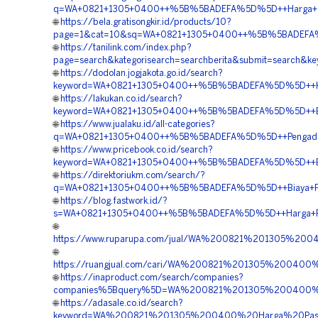
q=WA+0821+1305+0400++%5B%5BADEFA%5D%5D++Harga+Turf
🌐
https://bela.gratisongkir.id/products/10?
page=1&cat=10&sq=WA+0821+1305+0400++%5B%5BADEFA%5D%
🌐
https://tanilink.com/index.php?
page=search&kategorisearch=searchberita&submit=search
🌐
https://dodolan.jogjakota.go.id/search?
keyword=WA+0821+1305+0400++%5B%5BADEFA%5D%5D++Kontr
🌐
https://lakukan.co.id/search?
keyword=WA+0821+1305+0400++%5B%5BADEFA%5D%5D++Biaya+
🌐
https://www.jualaku.id/all-categories?
q=WA+0821+1305+0400++%5B%5BADEFA%5D%5D++Pengadaan+P
🌐
https://www.pricebook.co.id/search?
keyword=WA+0821+1305+0400++%5B%5BADEFA%5D%5D++Biaya
🌐
https://direktoriukm.com/search/?
q=WA+0821+1305+0400++%5B%5BADEFA%5D%5D++Biaya+Pasan
🌐
https://blog.fastwork.id/?
s=WA+0821+1305+0400++%5B%5BADEFA%5D%5D++Harga+Pasa
🌐
https://www.ruparupa.com/jual/WA%200821%201305%2
🌐
https://ruangjual.com/cari/WA%200821%201305%20040
🌐
https://inaproduct.com/search/companies?
companies%5Bquery%5D=WA%200821%201305%200400%20
🌐
https://adasale.co.id/search?
keyword=WA%200821%201305%200400%20Harga%20Pasan