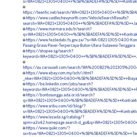
s=WA+0821+1305+0400++%5B%5BADEFA%5D%5D++Kontraktor+P
🌐
https://teenfic.net/search/WA+0821+1305+0400++%5B%5BA
🌐
https://www.castlechevynorth.com/VehicleSearchResults?
search=WA+0821+1305+0400++%5B%5BADEFA%5D%5D++Jasa+P
🌐
https://www.marmara.edu.tr/search?
q=WA+0821+1305+0400++%5B%5BADEFA%5D%5D++Kontraktor+P
🌐
https://www.feziledabi.fs.gov.za/?s=WA-0821-1305-0400-Kont
Pasang-Grass-Paver-Terpercaya-Buton-Utara-Sulawesi-Tenggara
🌐
https://shopee.sg/search?
keyword=WA+0821+1305+0400++%5B%5BADEFA%5D%5D++Jasa+P
🌐
https://au.carousell.com/search/WA%200821%201305%2
🌐
https://www.ebay.com.my/sch/i.html?
_nkw=WA+0821+1305+0400+%5B%5BADEFA%5D%5D++Biaya+Peng
🌐
https://be.linkedin.com/jobs/search?
keywords=WA+0821+1305+0400+%5B%5BADEFA%5D%5D++Rekan
🌐
https://bontosunggu.ada.or.id/search?
q=WA+0821+1305+0400+%5B%5BADEFA%5D%5D++Kontraktor+Pe
🌐
https://www.sribu.com/id/blog/?
s=WA+0821+1305+0400+%5B%5BADEFA%5D%5D++Kontraktor+Pe
🌐
https://www.lazada.sg/catalog/?
spm=a2o42.homepage.search.d_go&q=WA+0821+1305+0400+
🌐
https://www.quikr.com/?
sx=true/WA+0821+1305+0400+%5B%5BADEFA%5D%5D++Tempat+