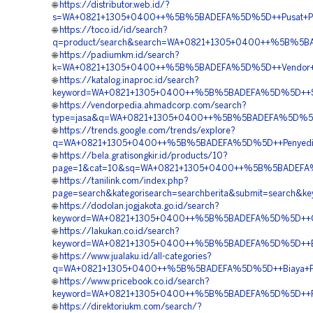
🌐
https://distributor.web.id/?
s=WA+0821+1305+0400++%5B%5BADEFA%5D%5D++Pusat+Pengada
🌐
https://toco.id/id/search?
q=product/search&search=WA+0821+1305+0400++%5B%5BAD
🌐
https://padiumkm.id/search?
k=WA+0821+1305+0400++%5B%5BADEFA%5D%5D++Vendor+Jual+
🌐
https://katalog.inaproc.id/search?
keyword=WA+0821+1305+0400++%5B%5BADEFA%5D%5D++Suppli
🌐
https://vendorpedia.ahmadcorp.com/search?
type=jasa&q=WA+0821+1305+0400++%5B%5BADEFA%5D%5D++Pe
🌐
https://trends.google.com/trends/explore?
q=WA+0821+1305+0400++%5B%5BADEFA%5D%5D++Penyedia+Per
🌐
https://bela.gratisongkir.id/products/10?
page=1&cat=10&sq=WA+0821+1305+0400++%5B%5BADEFA%5D%5
🌐
https://tanilink.com/index.php?
page=search&kategorisearch=searchberita&submit=search
🌐
https://dodolan.jogjakota.go.id/search?
keyword=WA+0821+1305+0400++%5B%5BADEFA%5D%5D++Order
🌐
https://lakukan.co.id/search?
keyword=WA+0821+1305+0400++%5B%5BADEFA%5D%5D++Biaya
🌐
https://www.jualaku.id/all-categories?
q=WA+0821+1305+0400++%5B%5BADEFA%5D%5D++Biaya+Pengad
🌐
https://www.pricebook.co.id/search?
keyword=WA+0821+1305+0400++%5B%5BADEFA%5D%5D++Penye
🌐
https://direktoriukm.com/search/?