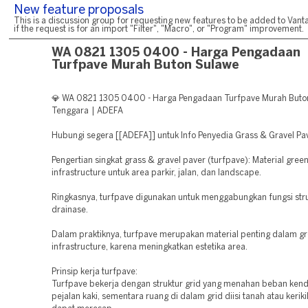
New feature proposals
This is a discussion group for requesting new features to be added to Vanta
if the request is for an import "Filter", "Macro", or "Program" improvement.
WA 0821 1305 0400 - Harga Pengadaan
Turfpave Murah Buton Sulawe
💎 WA 0821 1305 0400 - Harga Pengadaan Turfpave Murah Buto
Tenggara | ADEFA
Hubungi segera [[ADEFA]] untuk Info Penyedia Grass & Gravel Pa
Pengertian singkat grass & gravel paver (turfpave): Material gree
infrastructure untuk area parkir, jalan, dan landscape.
Ringkasnya, turfpave digunakan untuk menggabungkan fungsi str
drainase.
Dalam praktiknya, turfpave merupakan material penting dalam g
infrastructure, karena meningkatkan estetika area.
Prinsip kerja turfpave:
Turfpave bekerja dengan struktur grid yang menahan beban ken
pejalan kaki, sementara ruang di dalam grid diisi tanah atau keriki