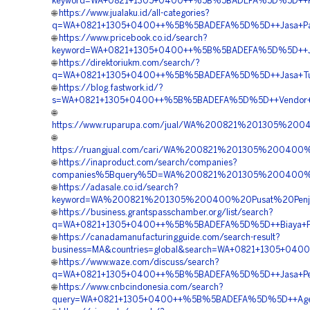
keyword=WA+0821+1305+0400++%5B%5BADEFA%5D%5D++Rekana
🌐
https://www.jualaku.id/all-categories?
q=WA+0821+1305+0400++%5B%5BADEFA%5D%5D++Jasa+Pasan
🌐
https://www.pricebook.co.id/search?
keyword=WA+0821+1305+0400++%5B%5BADEFA%5D%5D++Jasa
🌐
https://direktoriukm.com/search/?
q=WA+0821+1305+0400++%5B%5BADEFA%5D%5D++Jasa+Turfp
🌐
https://blog.fastwork.id/?
s=WA+0821+1305+0400++%5B%5BADEFA%5D%5D++Vendor+Tur
🌐
https://www.ruparupa.com/jual/WA%200821%201305%20
🌐
https://ruangjual.com/cari/WA%200821%201305%20040
🌐
https://inaproduct.com/search/companies?
companies%5Bquery%5D=WA%200821%201305%200400%20J
🌐
https://adasale.co.id/search?
keyword=WA%200821%201305%200400%20Pusat%20Penjua
🌐
https://business.grantspasschamber.org/list/search?
q=WA+0821+1305+0400++%5B%5BADEFA%5D%5D++Biaya+Penga
🌐
https://canadamanufacturingguide.com/search-result?
business=MA&countries=global&search=WA+0821+1305+040
🌐
https://www.waze.com/discuss/search?
q=WA+0821+1305+0400++%5B%5BADEFA%5D%5D++Jasa+Pemas
🌐
https://www.cnbcindonesia.com/search?
query=WA+0821+1305+0400++%5B%5BADEFA%5D%5D++Agen+Pen