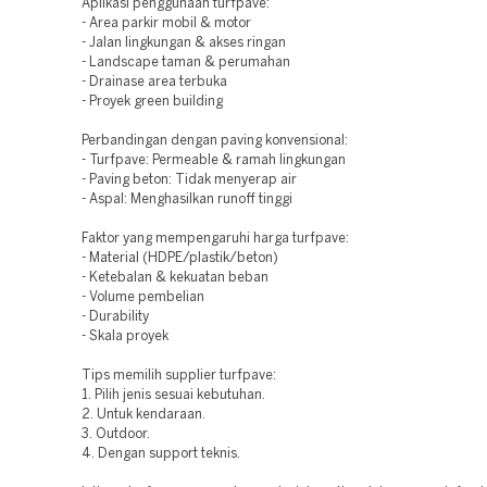
Aplikasi penggunaan turfpave:
- Area parkir mobil & motor
- Jalan lingkungan & akses ringan
- Landscape taman & perumahan
- Drainase area terbuka
- Proyek green building
Perbandingan dengan paving konvensional:
- Turfpave: Permeable & ramah lingkungan
- Paving beton: Tidak menyerap air
- Aspal: Menghasilkan runoff tinggi
Faktor yang mempengaruhi harga turfpave:
- Material (HDPE/plastik/beton)
- Ketebalan & kekuatan beban
- Volume pembelian
- Durability
- Skala proyek
Tips memilih supplier turfpave:
1. Pilih jenis sesuai kebutuhan.
2. Untuk kendaraan.
3. Outdoor.
4. Dengan support teknis.