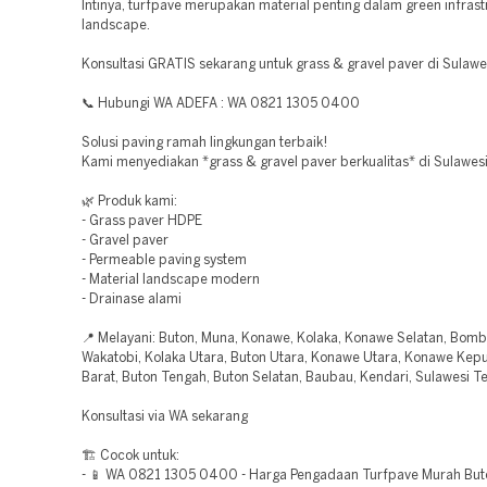
Intinya, turfpave merupakan material penting dalam green infras
landscape.
Konsultasi GRATIS sekarang untuk grass & gravel paver di Sulawe
📞 Hubungi WA ADEFA : WA 0821 1305 0400
Solusi paving ramah lingkungan terbaik!
Kami menyediakan *grass & gravel paver berkualitas* di Sulawes
🌿 Produk kami:
- Grass paver HDPE
- Gravel paver
- Permeable paving system
- Material landscape modern
- Drainase alami
📍 Melayani: Buton, Muna, Konawe, Kolaka, Konawe Selatan, Bomb
Wakatobi, Kolaka Utara, Buton Utara, Konawe Utara, Konawe Kep
Barat, Buton Tengah, Buton Selatan, Baubau, Kendari, Sulawesi T
Konsultasi via WA sekarang
🏗️ Cocok untuk:
- 📱 WA 0821 1305 0400 - Harga Pengadaan Turfpave Murah But