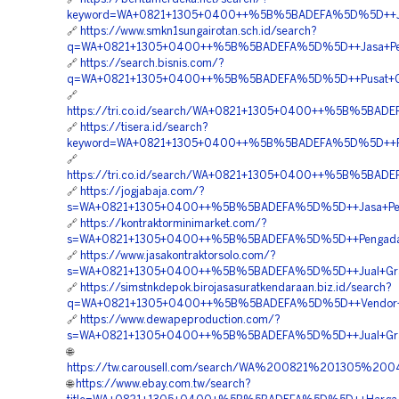
keyword=WA+0821+1305+0400++%5B%5BADEFA%5D%5D++Jasa
🔗
https://www.smkn1sungairotan.sch.id/search?
q=WA+0821+1305+0400++%5B%5BADEFA%5D%5D++Jasa+Pengad
🔗
https://search.bisnis.com/?
q=WA+0821+1305+0400++%5B%5BADEFA%5D%5D++Pusat+Grass
🔗
https://tri.co.id/search/WA+0821+1305+0400++%5B%5BADEF
🔗
https://tisera.id/search?
keyword=WA+0821+1305+0400++%5B%5BADEFA%5D%5D++Penju
🔗
https://tri.co.id/search/WA+0821+1305+0400++%5B%5BADEF
🔗
https://jogjabaja.com/?
s=WA+0821+1305+0400++%5B%5BADEFA%5D%5D++Jasa+Pengada
🔗
https://kontraktorminimarket.com/?
s=WA+0821+1305+0400++%5B%5BADEFA%5D%5D++Pengadaan+
🔗
https://www.jasakontraktorsolo.com/?
s=WA+0821+1305+0400++%5B%5BADEFA%5D%5D++Jual+Grass+
🔗
https://simstnkdepok.birojasasuratkendaraan.biz.id/search?
q=WA+0821+1305+0400++%5B%5BADEFA%5D%5D++Vendor+Gra
🔗
https://www.dewapeproduction.com/?
s=WA+0821+1305+0400++%5B%5BADEFA%5D%5D++Jual+Grass+
🌐
https://tw.carousell.com/search/WA%200821%201305%
🌐
https://www.ebay.com.tw/search?