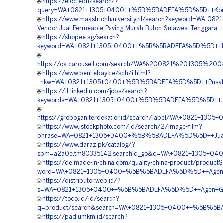
🌐
https://eicc.edu/search/?
query=WA+0821+1305+0400++%5B%5BADEFA%5D%5D++Kontrakt
🌐
https://www.maastrichtuniversity.nl/search?keyword=WA-082
Vendor-Jual-Permeable-Paving-Murah-Buton-Sulawesi-Tenggara
🌐
https://shopee.sg/search?
keyword=WA+0821+1305+0400++%5B%5BADEFA%5D%5D++Biaya
🌐
https://ca.carousell.com/search/WA%200821%201305%2
🌐
https://www.benl.ebay.be/sch/i.html?
_nkw=WA+0821+1305+0400+%5B%5BADEFA%5D%5D++Pusat+Pen
🌐
https://lt.linkedin.com/jobs/search?
keywords=WA+0821+1305+0400+%5B%5BADEFA%5D%5D++Jasa+
🌐
https://grobogan.terdekat.or.id/search/label/WA+0821+1
🌐
https://www.istockphoto.com/id/search/2/image-film?
phrase=WA+0821+1305+0400+%5B%5BADEFA%5D%5D++Jual+G
🌐
https://www.daraz.pk/catalog/?
spm=a2a0e.tm80335142.search.d_go&q=WA+0821+1305+040
🌐
https://de.made-in-china.com/quality-china-product/product
word=WA+0821+1305+0400+%5B%5BADEFA%5D%5D++Agen+Penju
🌐
https://distributor.web.id/?
s=WA+0821+1305+0400++%5B%5BADEFA%5D%5D++Agen+Grass
🌐
https://toco.id/id/search?
q=product/search&search=WA+0821+1305+0400++%5B%5BADE
🌐
https://padiumkm.id/search?