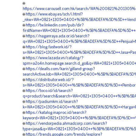
🌐
https://www.carousell.com.hk/search/WA%200821%2013
🌐
https://www.ebay.es/sch/i.html?
_nkw=WA+0821+1305+0400+%5B%5BADEFA%5D%5D++Vendor+Pe
🌐
https://tw.linkedin.com/pub/dir?
firstName=WA+0821+1305+0400+%5B%5BADEFA%5D%5D++Jual
🌐
https://naganraya.ada.or.id/search?
q=WA+0821+1305+0400+%5B%5BADEFA%5D%5D++Penjual+Mater
🌐
https://blog.fastwork.id/?
s=WA+0821+1305+0400+%5B%5BADEFA%5D%5D++Jasa+Pasang+
🌐
https://www.lazada.vn/catalog/?
spm=a2o4n.homepage.search.d_go&q=WA+0821+1305+0400+
🌐
https://dealls.com/karir/gilland-group?
searchActiveJob=WA+0821+1305+0400+%5B%5BADEFA%5D%5D+
🌐
https://distributor.web.id/?
s=WA+0821+1305+0400++%5B%5BADEFA%5D%5D++Pemborong+G
🌐
https://toco.id/id/search?
q=product/search&search=WA+0821+1305+0400++%5B%5BADE
🌐
https://padiumkm.id/search?
k=WA+0821+1305+0400++%5B%5BADEFA%5D%5D++Harga+Pasan
🌐
https://katalog.inaproc.id/search?
keyword=WA+0821+1305+0400++%5B%5BADEFA%5D%5D++Vendo
🌐
https://vendorpedia.ahmadcorp.com/search?
type=jasa&q=WA+0821+1305+0400++%5B%5BADEFA%5D%5D++
🌐
https://trends.google.com/trends/explore?