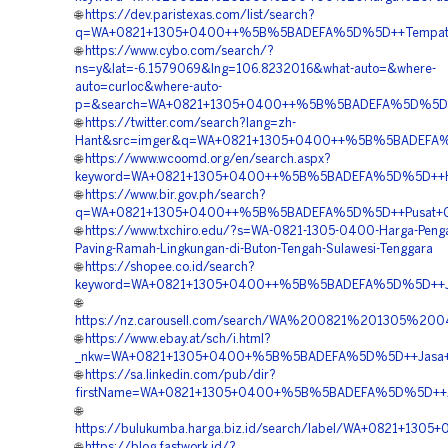
🌐
https://dev.paristexas.com/list/search?
q=WA+0821+1305+0400++%5B%5BADEFA%5D%5D++Tempat+Jua
🌐
https://www.cybo.com/search/?
ns=y&lat=-6.1579069&lng=106.8232016&what-auto=&where-
auto=curloc&where-auto-
p=&search=WA+0821+1305+0400++%5B%5BADEFA%5D%5D++Age
🌐
https://twitter.com/search?lang=zh-
Hant&src=imger&q=WA+0821+1305+0400++%5B%5BADEFA%5D%
🌐
https://www.wcoomd.org/en/search.aspx?
keyword=WA+0821+1305+0400++%5B%5BADEFA%5D%5D++Harga
🌐
https://www.bir.gov.ph/search?
q=WA+0821+1305+0400++%5B%5BADEFA%5D%5D++Pusat+Gravel
🌐
https://www.txchiro.edu/?s=WA-0821-1305-0400-Harga-Peng
Paving-Ramah-Lingkungan-di-Buton-Tengah-Sulawesi-Tenggara
🌐
https://shopee.co.id/search?
keyword=WA+0821+1305+0400++%5B%5BADEFA%5D%5D++Jasa+
🌐
https://nz.carousell.com/search/WA%200821%201305%2
🌐
https://www.ebay.at/sch/i.html?
_nkw=WA+0821+1305+0400+%5B%5BADEFA%5D%5D++Jasa+Pema
🌐
https://sa.linkedin.com/pub/dir?
firstName=WA+0821+1305+0400+%5B%5BADEFA%5D%5D++Agen
🌐
https://bulukumba.harga.biz.id/search/label/WA+0821+1
🌐
https://blog.fastwork.id/?