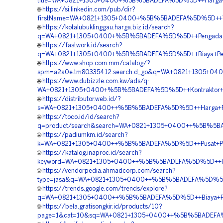
title=WA+0821+1305+0400+%5B%5BADEFA%5D%5D++Harga+Pem
🌐
https://si.linkedin.com/pub/dir?
firstName=WA+0821+1305+0400+%5B%5BADEFA%5D%5D++Vendo
🌐
https://kotalubuklinggau.harga.biz.id/search?
q=WA+0821+1305+0400+%5B%5BADEFA%5D%5D++Pengadaan+Gr
🌐
https://fastwork.id/search?
q=WA+0821+1305+0400+%5B%5BADEFA%5D%5D++Biaya+Pengada
🌐
https://www.shop.com.mm/catalog/?
spm=a2a0e.tm80335412.search.d_go&q=WA+0821+1305+040
🌐
https://www.dubizzle.com.kw/ads/q-
WA+0821+1305+0400+%5B%5BADEFA%5D%5D++Kontraktor+Pas
🌐
https://distributor.web.id/?
s=WA+0821+1305+0400++%5B%5BADEFA%5D%5D++Harga+Pasan
🌐
https://toco.id/id/search?
q=product/search&search=WA+0821+1305+0400++%5B%5BAD
🌐
https://padiumkm.id/search?
k=WA+0821+1305+0400++%5B%5BADEFA%5D%5D++Pusat+Penjua
🌐
https://katalog.inaproc.id/search?
keyword=WA+0821+1305+0400++%5B%5BADEFA%5D%5D++Harga
🌐
https://vendorpedia.ahmadcorp.com/search?
type=jasa&q=WA+0821+1305+0400++%5B%5BADEFA%5D%5D++P
🌐
https://trends.google.com/trends/explore?
q=WA+0821+1305+0400++%5B%5BADEFA%5D%5D++Biaya+Pasan
🌐
https://bela.gratisongkir.id/products/10?
page=1&cat=10&sq=WA+0821+1305+0400++%5B%5BADEFA%5D%