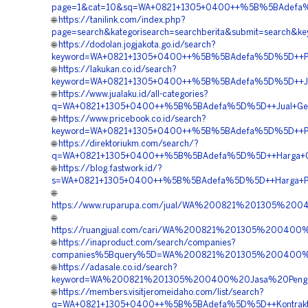
page=1&cat=10&sq=WA+0821+1305+0400++%5B%5BAdefa%5D
🌐
https://tanilink.com/index.php?
page=search&kategorisearch=searchberita&submit=searc
🌐
https://dodolan.jogjakota.go.id/search?
keyword=WA+0821+1305+0400++%5B%5BAdefa%5D%5D++Pusat
🌐
https://lakukan.co.id/search?
keyword=WA+0821+1305+0400++%5B%5BAdefa%5D%5D++Jasa+
🌐
https://www.jualaku.id/all-categories?
q=WA+0821+1305+0400++%5B%5BAdefa%5D%5D++Jual+Geote
🌐
https://www.pricebook.co.id/search?
keyword=WA+0821+1305+0400++%5B%5BAdefa%5D%5D++Pusa
🌐
https://direktoriukm.com/search/?
q=WA+0821+1305+0400++%5B%5BAdefa%5D%5D++Harga+Geo
🌐
https://blog.fastwork.id/?
s=WA+0821+1305+0400++%5B%5BAdefa%5D%5D++Harga+Pem
🌐
https://www.ruparupa.com/jual/WA%200821%201305%2
🌐
https://ruangjual.com/cari/WA%200821%201305%2004
🌐
https://inaproduct.com/search/companies?
companies%5Bquery%5D=WA%200821%201305%200400%2
🌐
https://adasale.co.id/search?
keyword=WA%200821%201305%200400%20Jasa%20Penga
🌐
https://members.visitjeromeidaho.com/list/search?
q=WA+0821+1305+0400++%5B%5BAdefa%5D%5D++Kontraktor+