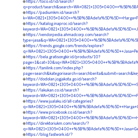
🌐
https://toco.id/id/search?
q=product/search&search=WA+0821+1305+0400++%5B%5BA
🌐
https://padiumkm.id/search?
k=WA+0821+1305+0400++%5B%5BAdefa%5D%5D++Harga+Pengad
🌐
https://katalog.inaproc.id/search?
keyword=WA+0821+1305+0400++%5B%5BAdefa%5D%5D++Jasa+
🌐
https://vendorpedia.ahmadcorp.com/search?
type=jasa&q=WA+0821+1305+0400++%5B%5BAdefa%5D%5D++B
🌐
https://trends.google.com/trends/explore?
q=WA+0821+1305+0400++%5B%5BAdefa%5D%5D++Jasa+Penga
🌐
https://bela.gratisongkir.id/products/10?
page=1&cat=10&sq=WA+0821+1305+0400++%5B%5BAdefa%5D%
🌐
https://tanilink.com/index.php?
page=search&kategorisearch=searchberita&submit=search
🌐
https://dodolan.jogjakota.go.id/search?
keyword=WA+0821+1305+0400++%5B%5BAdefa%5D%5D++Supp
🌐
https://lakukan.co.id/search?
keyword=WA+0821+1305+0400++%5B%5BAdefa%5D%5D++Pesa
🌐
https://www.jualaku.id/all-categories?
q=WA+0821+1305+0400++%5B%5BAdefa%5D%5D++Harga+Geote
🌐
https://www.pricebook.co.id/search?
keyword=WA+0821+1305+0400++%5B%5BAdefa%5D%5D++Harga
🌐
https://direktoriukm.com/search/?
q=WA+0821+1305+0400++%5B%5BAdefa%5D%5D++Jasa+Geotex
🌐
https://blog.fastwork.id/?