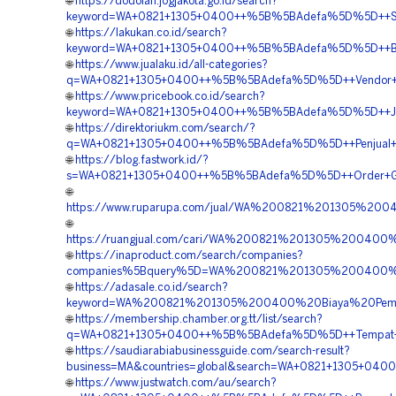
🌐
https://dodolan.jogjakota.go.id/search?
keyword=WA+0821+1305+0400++%5B%5BAdefa%5D%5D++Supp
🌐
https://lakukan.co.id/search?
keyword=WA+0821+1305+0400++%5B%5BAdefa%5D%5D++Biay
🌐
https://www.jualaku.id/all-categories?
q=WA+0821+1305+0400++%5B%5BAdefa%5D%5D++Vendor+Geo
🌐
https://www.pricebook.co.id/search?
keyword=WA+0821+1305+0400++%5B%5BAdefa%5D%5D++Jasa
🌐
https://direktoriukm.com/search/?
q=WA+0821+1305+0400++%5B%5BAdefa%5D%5D++Penjual+Geo
🌐
https://blog.fastwork.id/?
s=WA+0821+1305+0400++%5B%5BAdefa%5D%5D++Order+Geo
🌐
https://www.ruparupa.com/jual/WA%200821%201305%2
🌐
https://ruangjual.com/cari/WA%200821%201305%2004
🌐
https://inaproduct.com/search/companies?
companies%5Bquery%5D=WA%200821%201305%200400%
🌐
https://adasale.co.id/search?
keyword=WA%200821%201305%200400%20Biaya%20Pema
🌐
https://membership.chamber.org.tt/list/search?
q=WA+0821+1305+0400++%5B%5BAdefa%5D%5D++Tempat+Jua
🌐
https://saudiarabiabusinessguide.com/search-result?
business=MA&countries=global&search=WA+0821+1305+0
🌐
https://www.justwatch.com/au/search?