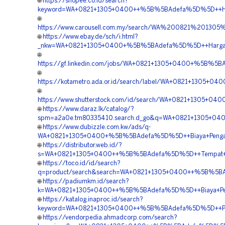
🌐
https://shopee.co.id/search?
keyword=WA+0821+1305+0400++%5B%5BAdefa%5D%5D++Harg
🌐
https://www.carousell.com.my/search/WA%200821%201
🌐
https://www.ebay.de/sch/i.html?
_nkw=WA+0821+1305+0400+%5B%5BAdefa%5D%5D++Harga+Pe
🌐
https://gf.linkedin.com/jobs/WA+0821+1305+0400+%5B%5B
🌐
https://kotametro.ada.or.id/search/label/WA+0821+1305
🌐
https://www.shutterstock.com/id/search/WA+0821+1305+0
🌐
https://www.daraz.lk/catalog/?
spm=a2a0e.tm80335410.search.d_go&q=WA+0821+1305+040
🌐
https://www.dubizzle.com.kw/ads/q-
WA+0821+1305+0400+%5B%5BAdefa%5D%5D++Biaya+Pengada
🌐
https://distributor.web.id/?
s=WA+0821+1305+0400++%5B%5BAdefa%5D%5D++Tempat+Jual
🌐
https://toco.id/id/search?
q=product/search&search=WA+0821+1305+0400++%5B%5BAd
🌐
https://padiumkm.id/search?
k=WA+0821+1305+0400++%5B%5BAdefa%5D%5D++Biaya+Pemas
🌐
https://katalog.inaproc.id/search?
keyword=WA+0821+1305+0400++%5B%5BAdefa%5D%5D++Pen
🌐
https://vendorpedia.ahmadcorp.com/search?