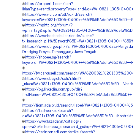
🌐
https://properti1.com/cari?
iklanType=rent&propertyType=land&q=WA+0821+1305+040
🌐
https://www.viu.com/ott/id/id/search?
keyword=WA+0821+1305+0400++%5B%5BAdefa%5D%5D++Peny
🌐
https://mphtc.org/forum/?
wpfin=tag&wpfs=WA+0821+1305+0400++%5B%5BAdefa%5D%5D
🌐
https://www.hochschule-trier.de/suche?
tx_kesearch_pi1%5Bsword%5D=WA+0821+1305+0400++%5B%
🌐
https://www.dti.gov.ph/?s=WA-0821-1305-0400-Jasa-Pengada
Dredging-Proyek-Temanggung-Jawa-Tengah
🌐
https://shopee.sg/search?
keyword=WA+0821+1305+0400++%5B%5BAdefa%5D%5D++Pemb
🌐
https://tw.carousell.com/search/WA%200821%201305%
🌐
https://www.ebay.ch/sch/i.html?
_nkw=WA+0821+1305+0400+%5B%5BAdefa%5D%5D++Vendor+G
🌐
https://pg.linkedin.com/pub/dir?
firstName=WA+0821+1305+0400+%5B%5BAdefa%5D%5D++Temp
🌐
https://tiom.ada.or.id/search/label/WA+0821+1305+0400
🌐
https://fastwork.id/search?
q=WA+0821+1305+0400+%5B%5BAdefa%5D%5D++Kontraktor+
🌐
https://www.lazada.vn/catalog/?
spm=a2o4n.homepage.search.d_go&q=WA+0821+1305+0400+
🌐
https://cariproperti.com/artikel/search?