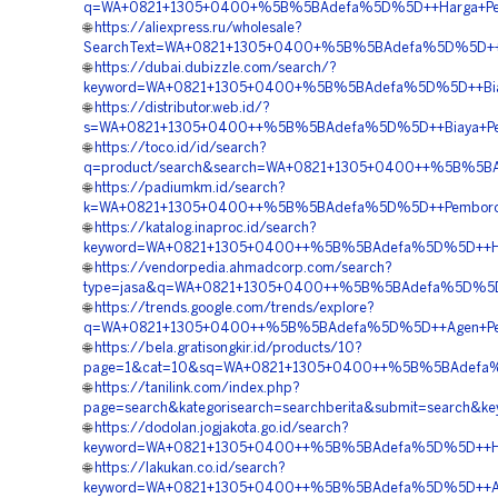
q=WA+0821+1305+0400+%5B%5BAdefa%5D%5D++Harga+Penga
🌐
https://aliexpress.ru/wholesale?
SearchText=WA+0821+1305+0400+%5B%5BAdefa%5D%5D++Sup
🌐
https://dubai.dubizzle.com/search/?
keyword=WA+0821+1305+0400+%5B%5BAdefa%5D%5D++Biaya
🌐
https://distributor.web.id/?
s=WA+0821+1305+0400++%5B%5BAdefa%5D%5D++Biaya+Peng
🌐
https://toco.id/id/search?
q=product/search&search=WA+0821+1305+0400++%5B%5BA
🌐
https://padiumkm.id/search?
k=WA+0821+1305+0400++%5B%5BAdefa%5D%5D++Pemborong+
🌐
https://katalog.inaproc.id/search?
keyword=WA+0821+1305+0400++%5B%5BAdefa%5D%5D++Harga
🌐
https://vendorpedia.ahmadcorp.com/search?
type=jasa&q=WA+0821+1305+0400++%5B%5BAdefa%5D%5D++
🌐
https://trends.google.com/trends/explore?
q=WA+0821+1305+0400++%5B%5BAdefa%5D%5D++Agen+Penjua
🌐
https://bela.gratisongkir.id/products/10?
page=1&cat=10&sq=WA+0821+1305+0400++%5B%5BAdefa%5D%
🌐
https://tanilink.com/index.php?
page=search&kategorisearch=searchberita&submit=search
🌐
https://dodolan.jogjakota.go.id/search?
keyword=WA+0821+1305+0400++%5B%5BAdefa%5D%5D++Harg
🌐
https://lakukan.co.id/search?
keyword=WA+0821+1305+0400++%5B%5BAdefa%5D%5D++Agen