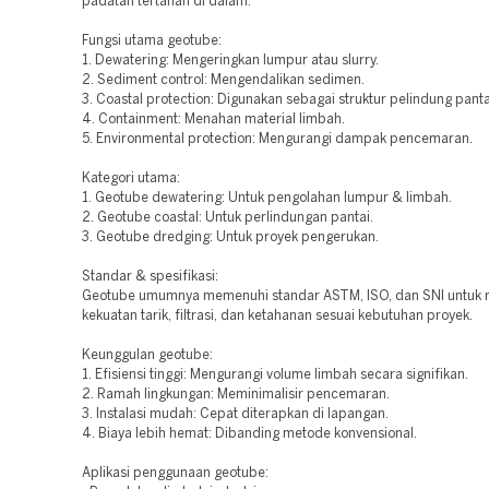
padatan tertahan di dalam.
Fungsi utama geotube:
1. Dewatering: Mengeringkan lumpur atau slurry.
2. Sediment control: Mengendalikan sedimen.
3. Coastal protection: Digunakan sebagai struktur pelindung panta
4. Containment: Menahan material limbah.
5. Environmental protection: Mengurangi dampak pencemaran.
Kategori utama:
1. Geotube dewatering: Untuk pengolahan lumpur & limbah.
2. Geotube coastal: Untuk perlindungan pantai.
3. Geotube dredging: Untuk proyek pengerukan.
Standar & spesifikasi:
Geotube umumnya memenuhi standar ASTM, ISO, dan SNI untuk
kekuatan tarik, filtrasi, dan ketahanan sesuai kebutuhan proyek.
Keunggulan geotube:
1. Efisiensi tinggi: Mengurangi volume limbah secara signifikan.
2. Ramah lingkungan: Meminimalisir pencemaran.
3. Instalasi mudah: Cepat diterapkan di lapangan.
4. Biaya lebih hemat: Dibanding metode konvensional.
Aplikasi penggunaan geotube: