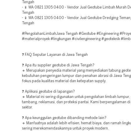
Tengah
- 📱 WA 0821 1305 0400 - Vendor Jual Geotube Limbah Murah 
Tengah
- 📱 WA 0821 1305 0400 - Vendor Jual Geotube Dredging Tema
Tengah
#PengolahanLimbahJawa Tengah #Geotube #Engineering #Proy
#materialproyek #lingkungan #civilengineering #geoteknik #lim
❓ FAQ Seputar Layanan di Jawa Tengah
❓ Apa itu supplier geotube di Jawa Tengah?
🔹 Merupakan penyedia material yang menyediakan tabung geotek
kebutuhan pengeringan lumpur dan penahan abrasi di Jawa Teng
fokus pada kualitas material dan ketepatan supply.
❓ Aplikasi geotube di lapangan?
🔹 Material ini sering digunakan untuk pengolahan limbah lumpur,
tambang, reklamasi, dan proteksi pantai. Kami berpengalaman di
sektor.
❓ Apa keunggulan geotube dibanding metode lain?
🔹 Manfaatnya adalah lebih efisien, hemat biaya, dan ramah ling
sering merekomendasikannya untuk proyek modern.