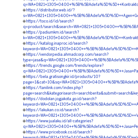
q=WA+0821+1305+0400+%5B%5BAdefa%5D%5D++Kontraktor+P
🌐
https://distributor.web.id/?
s=WA+0821+1305+0400++%5B%5BAdefa%5D%5D++Agen+Geot
🌐
https://toco.id/id/search?
q=product/search&search=WA+0821+1305+0400++%5B%5BA
🌐
https://padiumkm.id/search?
k=WA+0821+1305+0400++%5B%5BAdefa%5D%5D++Kontraktor+
🌐
https://katalog.inaproc.id/search?
keyword=WA+0821+1305+0400++%5B%5BAdefa%5D%5D++Kontr
🌐
https://vendorpedia.ahmadcorp.com/search?
type=jasa&q=WA+0821+1305+0400++%5B%5BAdefa%5D%5D++
🌐
https://trends.google.com/trends/explore?
q=WA+0821+1305+0400++%5B%5BAdefa%5D%5D++Jasa+Pasa
🌐
https://bela.gratisongkir.id/products/10?
page=1&cat=10&sq=WA+0821+1305+0400++%5B%5BAdefa%5D
🌐
https://tanilink.com/index.php?
page=search&kategorisearch=searchberita&submit=searc
🌐
https://dodolan.jogjakota.go.id/search?
keyword=WA+0821+1305+0400++%5B%5BAdefa%5D%5D++Agen+
🌐
https://lakukan.co.id/search?
keyword=WA+0821+1305+0400++%5B%5BAdefa%5D%5D++Vend
🌐
https://www.jualaku.id/all-categories?
q=WA+0821+1305+0400++%5B%5BAdefa%5D%5D++Jasa+Peng
🌐
https://www.pricebook.co.id/search?
keyword=WA+0821+1305+0400++%5B%5BAdefa%5D%5D++Vend