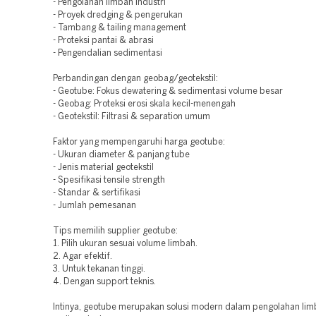
- Pengolahan limbah industri
- Proyek dredging & pengerukan
- Tambang & tailing management
- Proteksi pantai & abrasi
- Pengendalian sedimentasi
Perbandingan dengan geobag/geotekstil:
- Geotube: Fokus dewatering & sedimentasi volume besar
- Geobag: Proteksi erosi skala kecil-menengah
- Geotekstil: Filtrasi & separation umum
Faktor yang mempengaruhi harga geotube:
- Ukuran diameter & panjang tube
- Jenis material geotekstil
- Spesifikasi tensile strength
- Standar & sertifikasi
- Jumlah pemesanan
Tips memilih supplier geotube:
1. Pilih ukuran sesuai volume limbah.
2. Agar efektif.
3. Untuk tekanan tinggi.
4. Dengan support teknis.
Intinya, geotube merupakan solusi modern dalam pengolahan li