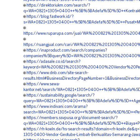
🌐
https://direktoriukm.com/search/?
q=WA+0821+1305+0400++%5B%5BAdefa%5D%5D++Kontraktor+
🌐
https://blog.fastwork.id/?
s=WA+0821+1305+0400++%5B%5BAdefa%5D%5D++Pusat+Mate
🌐
https://www.ruparupa.com/jual/WA%200821%201305%20
🌐
https://ruangjual.com/cari/WA%200821%201305%2004
🌐
https://inaproduct.com/search/companies?
companies%5Bquery%5D=WA%200821%201305%200400%20
🌐
https://adasale.co.id/search?
keyword=WA%200821%201305%200400%20Vendor%20Pen
🌐
https://www.dnb.com/site-search-
results.html#BusinessDirectoryPageNumber=1&BusinessDi
🌐
https://www.sewa-
kantor.net/search/WA+0821+1305+0400++%5B%5BAdefa%5D
🌐
https://sustainability.google/search/?
query=WA+0821+1305+0400++%5B%5BAdefa%5D%5D++Agen+Pen
🌐
https://www.indivani.com/arama?
search=WA+0821+1305+0400++%5B%5BAdefa%5D%5D++Pesan
🌐
https://members.ssvpusa.org/document-search/?
q=WA+0821+1305+0400++%5B%5BAdefa%5D%5D++Biaya+Pasa
🌐
https://rh-koeln.de/hs-search-results?domain=rh-koeln.de&q
1305-0400-Vendor-Geotube-Limbah-Berkualitas-Semarang-Jaw