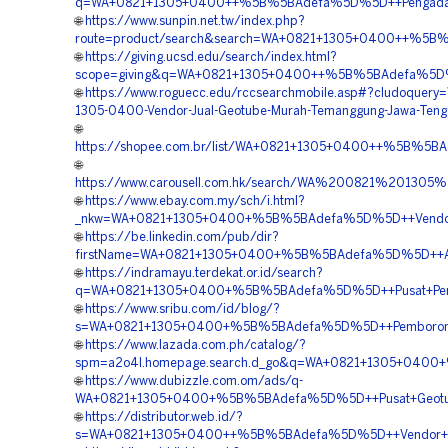
q=WA+0821+1305+0400++%5B%5BAdefa%5D%5D++Pengadaan+
🌐
https://www.sunpin.net.tw/index.php?
route=product/search&search=WA+0821+1305+0400++%5B%
🌐
https://giving.ucsd.edu/search/index.html?
scope=giving&q=WA+0821+1305+0400++%5B%5BAdefa%5D%5
🌐
https://www.roguecc.edu/rccsearchmobile.asp#?cludoquery
1305-0400-Vendor-Jual-Geotube-Murah-Temanggung-Jawa-Teng
🌐
https://shopee.com.br/list/WA+0821+1305+0400++%5B%5B
🌐
https://www.carousell.com.hk/search/WA%200821%201
🌐
https://www.ebay.com.my/sch/i.html?
_nkw=WA+0821+1305+0400+%5B%5BAdefa%5D%5D++Vendor+G
🌐
https://be.linkedin.com/pub/dir?
firstName=WA+0821+1305+0400+%5B%5BAdefa%5D%5D++Age
🌐
https://indramayu.terdekat.or.id/search?
q=WA+0821+1305+0400+%5B%5BAdefa%5D%5D++Pusat+Penjua
🌐
https://www.sribu.com/id/blog/?
s=WA+0821+1305+0400+%5B%5BAdefa%5D%5D++Pemborong+
🌐
https://www.lazada.com.ph/catalog/?
spm=a2o4l.homepage.search.d_go&q=WA+0821+1305+0400+%
🌐
https://www.dubizzle.com.om/ads/q-
WA+0821+1305+0400+%5B%5BAdefa%5D%5D++Pusat+Geotube+
🌐
https://distributor.web.id/?
s=WA+0821+1305+0400++%5B%5BAdefa%5D%5D++Vendor+Peng