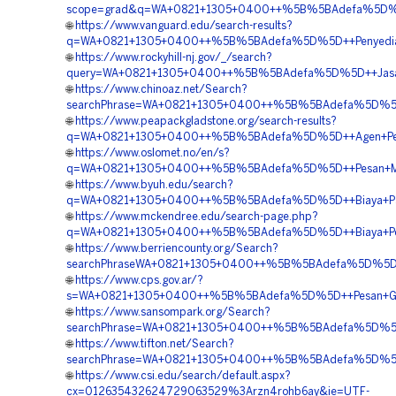
scope=grad&q=WA+0821+1305+0400++%5B%5BAdefa%5D%5D++
🌐
https://www.vanguard.edu/search-results?
q=WA+0821+1305+0400++%5B%5BAdefa%5D%5D++Penyedia+G
🌐
https://www.rockyhill-nj.gov/_/search?
query=WA+0821+1305+0400++%5B%5BAdefa%5D%5D++Jasa+Ge
🌐
https://www.chinoaz.net/Search?
searchPhrase=WA+0821+1305+0400++%5B%5BAdefa%5D%5D++S
🌐
https://www.peapackgladstone.org/search-results?
q=WA+0821+1305+0400++%5B%5BAdefa%5D%5D++Agen+Penju
🌐
https://www.oslomet.no/en/s?
q=WA+0821+1305+0400++%5B%5BAdefa%5D%5D++Pesan+Mate
🌐
https://www.byuh.edu/search?
q=WA+0821+1305+0400++%5B%5BAdefa%5D%5D++Biaya+Pasa
🌐
https://www.mckendree.edu/search-page.php?
q=WA+0821+1305+0400++%5B%5BAdefa%5D%5D++Biaya+Pen
🌐
https://www.berriencounty.org/Search?
searchPhraseWA+0821+1305+0400++%5B%5BAdefa%5D%5D++
🌐
https://www.cps.gov.ar/?
s=WA+0821+1305+0400++%5B%5BAdefa%5D%5D++Pesan+Geo
🌐
https://www.sansompark.org/Search?
searchPhrase=WA+0821+1305+0400++%5B%5BAdefa%5D%5D++P
🌐
https://www.tifton.net/Search?
searchPhrase=WA+0821+1305+0400++%5B%5BAdefa%5D%5D+
🌐
https://www.csi.edu/search/default.aspx?
cx=012635432624729063529%3Arzn4rohb6ay&ie=UTF-