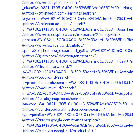
🌐
https://www.ebay.fr/sch/i.html?
_nkw=WA+0821+1305+0400+%5B%5BAdefa%5D%5D++Harga+P
🌐
https://tw.linkedin.com/learning/search?
keywords=WA+0821+1305+0400+%5B%5BAdefa%5D%5D++Har
🌐
https://kraksaan.ada.or.id/search?
q=WA+0821+1305+0400+%5B%5BAdefa%5D%5D++Jasa+Pemasan
🌐
https://www.istockphoto.com/id/search/2/image-film?
phrase=WA+0821+1305+0400+%5B%5BAdefa%5D%5D++Biaya+
🌐
https://www.lazada.co.id/catalog/?
spm=a2o4j.homepage.search.d_go&q=WA+0821+1305+0400+
🌐
https://glints.com/id/lowongan/search/?
q=WA+0821+1305+0400+%5B%5BAdefa%5D%5D++Pusat+Pengad
🌐
https://distributor.web.id/?
s=WA+0821+1305+0400++%5B%5BAdefa%5D%5D++Kontraktor+P
🌐
https://toco.id/id/search?
q=product/search&search=WA+0821+1305+0400++%5B%5BA
🌐
https://padiumkm.id/search?
k=WA+0821+1305+0400++%5B%5BAdefa%5D%5D++Supplier+Ge
🌐
https://katalog.inaproc.id/search?
keyword=WA+0821+1305+0400++%5B%5BAdefa%5D%5D++Kont
🌐
https://vendorpedia.ahmadcorp.com/search?
type=jasa&q=WA+0821+1305+0400++%5B%5BAdefa%5D%5D++
🌐
https://trends.google.com/trends/explore?
q=WA+0821+1305+0400++%5B%5BAdefa%5D%5D++Jasa+Penga
🌐
https://bela.gratisongkir.id/products/10?