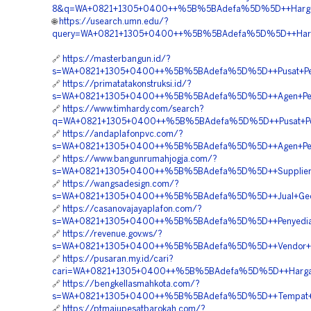
8&q=WA+0821+1305+0400++%5B%5BAdefa%5D%5D++Harga+G
🌐
https://usearch.umn.edu/?
query=WA+0821+1305+0400++%5B%5BAdefa%5D%5D++Harga+
🔗
https://masterbangun.id/?
s=WA+0821+1305+0400++%5B%5BAdefa%5D%5D++Pusat+Peng
🔗
https://primatatakonstruksi.id/?
s=WA+0821+1305+0400++%5B%5BAdefa%5D%5D++Agen+Penju
🔗
https://www.timhardy.com/search?
q=WA+0821+1305+0400++%5B%5BAdefa%5D%5D++Pusat+Peng
🔗
https://andaplafonpvc.com/?
s=WA+0821+1305+0400++%5B%5BAdefa%5D%5D++Agen+Penjua
🔗
https://www.bangunrumahjogja.com/?
s=WA+0821+1305+0400++%5B%5BAdefa%5D%5D++Supplier+Geo
🔗
https://wangsadesign.com/?
s=WA+0821+1305+0400++%5B%5BAdefa%5D%5D++Jual+Geotu
🔗
https://casanovajayaplafon.com/?
s=WA+0821+1305+0400++%5B%5BAdefa%5D%5D++Penyedia+Ma
🔗
https://revenue.gov.ws/?
s=WA+0821+1305+0400++%5B%5BAdefa%5D%5D++Vendor+Geo
🔗
https://pusaran.my.id/cari?
cari=WA+0821+1305+0400++%5B%5BAdefa%5D%5D++Harga+
🔗
https://bengkellasmahkota.com/?
s=WA+0821+1305+0400++%5B%5BAdefa%5D%5D++Tempat+Jua
🔗
https://ptmajupesatbarokah.com/?