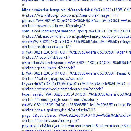
🌐
https://sekadau.harga.biz.id/search/label/WA+0821+130
🌐
https://www.istockphoto.com/id/search/2/image-film?
phrase=WA+0821+1305+0400+%5B%5BAdefa%5D%5D++Pusat+P
🌐
https://www.lazada.co.id/catalog/?
spm=a2o4j.homepage.search.d_go&q=WA+0821+1305+0400+
🌐
https://nl.made-in-china.com/quality-china-product/productS
word=WA+0821+1305+0400+%5B%5BAdefa%5D%5D++Biaya+P
🌐
https://distributor.web.id/?
s=WA+0821+1305+0400++%5B%5BAdefa%5D%5D++Agen+Penju
🌐
https://toco.id/id/search?
q=product/search&search=WA+0821+1305+0400++%5B%5BA
🌐
https://padiumkm.id/search?
k=WA+0821+1305+0400++%5B%5BAdefa%5D%5D++Pusat+Geot
🌐
https://katalog.inaproc.id/search?
keyword=WA+0821+1305+0400++%5B%5BAdefa%5D%5D++Peny
🌐
https://vendorpedia.ahmadcorp.com/search?
type=jasa&q=WA+0821+1305+0400++%5B%5BAdefa%5D%5D++
🌐
https://trends.google.com/trends/explore?
q=WA+0821+1305+0400++%5B%5BAdefa%5D%5D++Jasa+Pemas
🌐
https://bela.gratisongkir.id/products/10?
page=1&cat=10&sq=WA+0821+1305+0400++%5B%5BAdefa%5
🌐
https://tanilink.com/index.php?
page=search&kategorisearch=searchberita&submit=searc