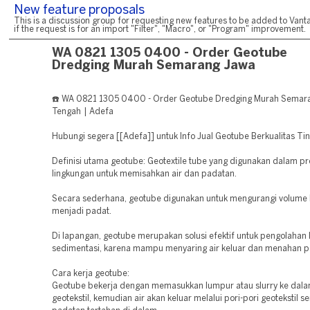
New feature proposals
This is a discussion group for requesting new features to be added to Vanta
if the request is for an import "Filter", "Macro", or "Program" improvement.
WA 0821 1305 0400 - Order Geotube
Dredging Murah Semarang Jawa
☎️ WA 0821 1305 0400 - Order Geotube Dredging Murah Semar
Tengah | Adefa
Hubungi segera [[Adefa]] untuk Info Jual Geotube Berkualitas Tin
Definisi utama geotube: Geotextile tube yang digunakan dalam p
lingkungan untuk memisahkan air dan padatan.
Secara sederhana, geotube digunakan untuk mengurangi volume 
menjadi padat.
Di lapangan, geotube merupakan solusi efektif untuk pengolahan
sedimentasi, karena mampu menyaring air keluar dan menahan pa
Cara kerja geotube:
Geotube bekerja dengan memasukkan lumpur atau slurry ke dala
geotekstil, kemudian air akan keluar melalui pori-pori geotekstil 