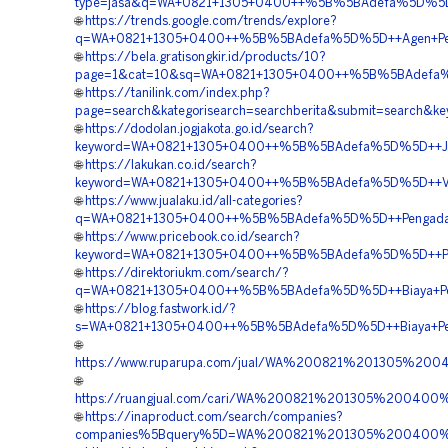
type=jasa&q=WA+0821+1305+0400++%5B%5BAdefa%5D%5D++
🌐
https://trends.google.com/trends/explore?
q=WA+0821+1305+0400++%5B%5BAdefa%5D%5D++Agen+Penju
🌐
https://bela.gratisongkir.id/products/10?
page=1&cat=10&sq=WA+0821+1305+0400++%5B%5BAdefa%5D
🌐
https://tanilink.com/index.php?
page=search&kategorisearch=searchberita&submit=search
🌐
https://dodolan.jogjakota.go.id/search?
keyword=WA+0821+1305+0400++%5B%5BAdefa%5D%5D++Jasa
🌐
https://lakukan.co.id/search?
keyword=WA+0821+1305+0400++%5B%5BAdefa%5D%5D++Vend
🌐
https://www.jualaku.id/all-categories?
q=WA+0821+1305+0400++%5B%5BAdefa%5D%5D++Pengadaan+
🌐
https://www.pricebook.co.id/search?
keyword=WA+0821+1305+0400++%5B%5BAdefa%5D%5D++Pembo
🌐
https://direktoriukm.com/search/?
q=WA+0821+1305+0400++%5B%5BAdefa%5D%5D++Biaya+Penga
🌐
https://blog.fastwork.id/?
s=WA+0821+1305+0400++%5B%5BAdefa%5D%5D++Biaya+Penga
🌐
https://www.ruparupa.com/jual/WA%200821%201305%
🌐
https://ruangjual.com/cari/WA%200821%201305%2004
🌐
https://inaproduct.com/search/companies?
companies%5Bquery%5D=WA%200821%201305%200400%2