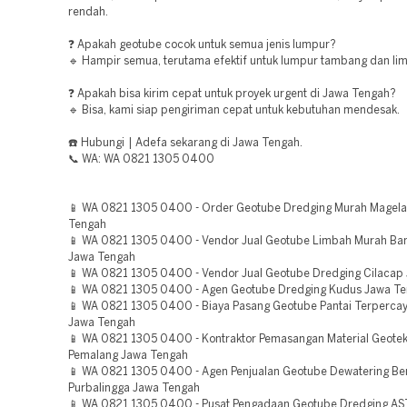
rendah.
❓ Apakah geotube cocok untuk semua jenis lumpur?
🔹 Hampir semua, terutama efektif untuk lumpur tambang dan lim
❓ Apakah bisa kirim cepat untuk proyek urgent di Jawa Tengah?
🔹 Bisa, kami siap pengiriman cepat untuk kebutuhan mendesak.
☎️ Hubungi | Adefa sekarang di Jawa Tengah.
📞 WA: WA 0821 1305 0400
📱 WA 0821 1305 0400 - Order Geotube Dredging Murah Magel
Tengah
📱 WA 0821 1305 0400 - Vendor Jual Geotube Limbah Murah Ba
Jawa Tengah
📱 WA 0821 1305 0400 - Vendor Jual Geotube Dredging Cilacap
📱 WA 0821 1305 0400 - Agen Geotube Dredging Kudus Jawa T
📱 WA 0821 1305 0400 - Biaya Pasang Geotube Pantai Terpercay
Jawa Tengah
📱 WA 0821 1305 0400 - Kontraktor Pemasangan Material Geote
Pemalang Jawa Tengah
📱 WA 0821 1305 0400 - Agen Penjualan Geotube Dewatering Ber
Purbalingga Jawa Tengah
📱 WA 0821 1305 0400 - Pusat Pengadaan Geotube Dredging A