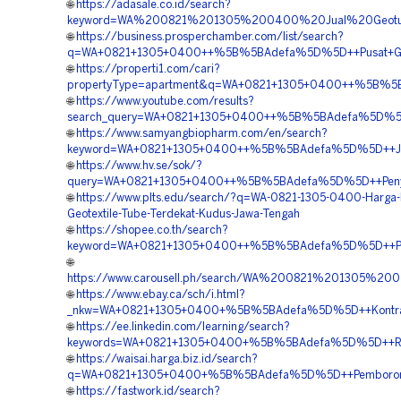
🌐
https://adasale.co.id/search?
keyword=WA%200821%201305%200400%20Jual%20Geotu
🌐
https://business.prosperchamber.com/list/search?
q=WA+0821+1305+0400++%5B%5BAdefa%5D%5D++Pusat+Geo
🌐
https://properti1.com/cari?
propertyType=apartment&q=WA+0821+1305+0400++%5B%5BA
🌐
https://www.youtube.com/results?
search_query=WA+0821+1305+0400++%5B%5BAdefa%5D%5D++
🌐
https://www.samyangbiopharm.com/en/search?
keyword=WA+0821+1305+0400++%5B%5BAdefa%5D%5D++Jual+
🌐
https://www.hv.se/sok/?
query=WA+0821+1305+0400++%5B%5BAdefa%5D%5D++Penyed
🌐
https://www.plts.edu/search/?q=WA-0821-1305-0400-Harga
Geotextile-Tube-Terdekat-Kudus-Jawa-Tengah
🌐
https://shopee.co.th/search?
keyword=WA+0821+1305+0400++%5B%5BAdefa%5D%5D++Pem
🌐
https://www.carousell.ph/search/WA%200821%201305%
🌐
https://www.ebay.ca/sch/i.html?
_nkw=WA+0821+1305+0400+%5B%5BAdefa%5D%5D++Kontrakto
🌐
https://ee.linkedin.com/learning/search?
keywords=WA+0821+1305+0400+%5B%5BAdefa%5D%5D++Reka
🌐
https://waisai.harga.biz.id/search?
q=WA+0821+1305+0400+%5B%5BAdefa%5D%5D++Pemborong+G
🌐
https://fastwork.id/search?