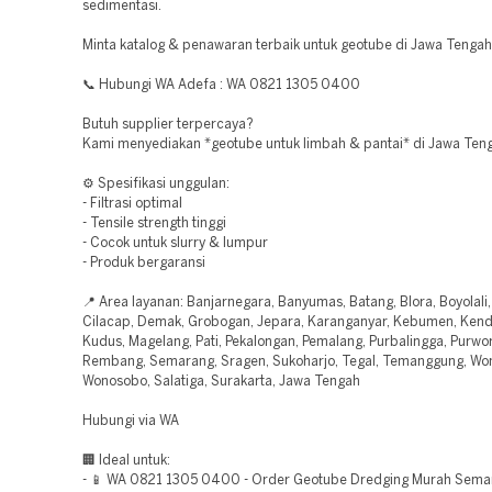
sedimentasi.
Minta katalog & penawaran terbaik untuk geotube di Jawa Tengah
📞 Hubungi WA Adefa : WA 0821 1305 0400
Butuh supplier terpercaya?
Kami menyediakan *geotube untuk limbah & pantai* di Jawa Ten
⚙️ Spesifikasi unggulan:
- Filtrasi optimal
- Tensile strength tinggi
- Cocok untuk slurry & lumpur
- Produk bergaransi
📍 Area layanan: Banjarnegara, Banyumas, Batang, Blora, Boyolali
Cilacap, Demak, Grobogan, Jepara, Karanganyar, Kebumen, Kenda
Kudus, Magelang, Pati, Pekalongan, Pemalang, Purbalingga, Purwor
Rembang, Semarang, Sragen, Sukoharjo, Tegal, Temanggung, Won
Wonosobo, Salatiga, Surakarta, Jawa Tengah
Hubungi via WA
🏢 Ideal untuk:
- 📱 WA 0821 1305 0400 - Order Geotube Dredging Murah Sema