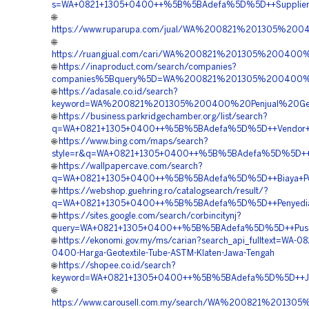
s=WA+0821+1305+0400++%5B%5BAdefa%5D%5D++Supplier+Mate
🌐
https://www.ruparupa.com/jual/WA%200821%201305%2
🌐
https://ruangjual.com/cari/WA%200821%201305%20040
🌐
https://inaproduct.com/search/companies?
companies%5Bquery%5D=WA%200821%201305%200400%20
🌐
https://adasale.co.id/search?
keyword=WA%200821%201305%200400%20Penjual%20Geo
🌐
https://business.parkridgechamber.org/list/search?
q=WA+0821+1305+0400++%5B%5BAdefa%5D%5D++Vendor+Pe
🌐
https://www.bing.com/maps/search?
style=r&q=WA+0821+1305+0400++%5B%5BAdefa%5D%5D++Ha
🌐
https://wallpapercave.com/search?
q=WA+0821+1305+0400++%5B%5BAdefa%5D%5D++Biaya+Pema
🌐
https://webshop.guehring.ro/catalogsearch/result/?
q=WA+0821+1305+0400++%5B%5BAdefa%5D%5D++Penyedia+G
🌐
https://sites.google.com/search/corbincitynj?
query=WA+0821+1305+0400++%5B%5BAdefa%5D%5D++Pusat+Pe
🌐
https://ekonomi.gov.my/ms/carian?search_api_fulltext=WA-08
0400-Harga-Geotextile-Tube-ASTM-Klaten-Jawa-Tengah
🌐
https://shopee.co.id/search?
keyword=WA+0821+1305+0400++%5B%5BAdefa%5D%5D++Jasa
🌐
https://www.carousell.com.my/search/WA%200821%20