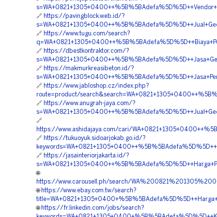
s=WA+0821+1305+0400++%5B%5BAdefa%5D%5D++Vendor+Peng
🔗
https://pavingblock.web.id/?
s=WA+0821+1305+0400++%5B%5BAdefa%5D%5D++Jual+Geotub
🔗
https://www.tugu.com/search?
q=WA+0821+1305+0400++%5B%5BAdefa%5D%5D++Biaya+Penga
🔗
https://dbestkontraktor.com/?
s=WA+0821+1305+0400++%5B%5BAdefa%5D%5D++Jasa+Geotex
🔗
https://makmurkreasibeton.id/?
s=WA+0821+1305+0400++%5B%5BAdefa%5D%5D++Jasa+Pemas
🔗
https://www.jabloshop.cz/index.php?
route=product/search&search=WA+0821+1305+0400++%5B%
🔗
https://www.anugrah-jaya.com/?
s=WA+0821+1305+0400++%5B%5BAdefa%5D%5D++Jual+Geotu
🔗
https://www.ashidajaya.com/cari/WA+0821+1305+0400++%5
🔗
https://tukuoyuk.sidoarjokab.go.id/?
keywords=WA+0821+1305+0400++%5B%5BAdefa%5D%5D++Pus
🔗
https://jasainteriorjakarta.id/?
s=WA+0821+1305+0400++%5B%5BAdefa%5D%5D++Harga+Pasan
🌐
https://www.carousell.ph/search/WA%200821%201305%
🌐
https://www.ebay.com.tw/search?
title=WA+0821+1305+0400+%5B%5BAdefa%5D%5D++Harga+Pa
🌐
https://fr.linkedin.com/jobs/search?
keywords=WA+0821+1305+0400+%5B%5BAdefa%5D%5D++Kont