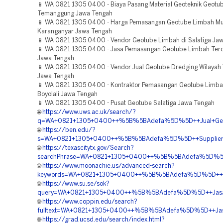
📱 WA 0821 1305 0400 - Biaya Pasang Material Geoteknik Geotu
Temanggung Jawa Tengah
📱 WA 0821 1305 0400 - Harga Pemasangan Geotube Limbah M
Karanganyar Jawa Tengah
📱 WA 0821 1305 0400 - Vendor Geotube Limbah di Salatiga Ja
📱 WA 0821 1305 0400 - Jasa Pemasangan Geotube Limbah Terd
Jawa Tengah
📱 WA 0821 1305 0400 - Vendor Jual Geotube Dredging Wilaya
Jawa Tengah
📱 WA 0821 1305 0400 - Kontraktor Pemasangan Geotube Limb
Boyolali Jawa Tengah
📱 WA 0821 1305 0400 - Pusat Geotube Salatiga Jawa Tengah
🌐
https://www.uws.ac.uk/search/?
q=WA+0821+1305+0400++%5B%5BAdefa%5D%5D++Jual+Geotu
🌐
https://ben.edu/?
s=WA+0821+1305+0400++%5B%5BAdefa%5D%5D++Supplier+G
🌐
https://texascitytx.gov/Search?
searchPhrase=WA+0821+1305+0400++%5B%5BAdefa%5D%5D++B
🌐
https://www.moonachie.us/advanced-search?
keywords=WA+0821+1305+0400++%5B%5BAdefa%5D%5D++Har
🌐
https://www.su.se/sok?
query=WA+0821+1305+0400++%5B%5BAdefa%5D%5D++Jasa+
🌐
https://www.coppin.edu/search?
fulltext=WA+0821+1305+0400++%5B%5BAdefa%5D%5D++Jasa+
🌐
https://grad.ucsd.edu/search/index.html?