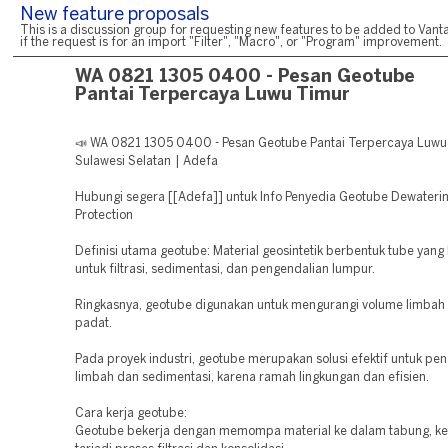
New feature proposals
This is a discussion group for requesting new features to be added to Vanta
if the request is for an import "Filter", "Macro", or "Program" improvement.
WA 0821 1305 0400 - Pesan Geotube
Pantai Terpercaya Luwu Timur
📣 WA 0821 1305 0400 - Pesan Geotube Pantai Terpercaya Luwu
Sulawesi Selatan | Adefa
Hubungi segera [[Adefa]] untuk Info Penyedia Geotube Dewateri
Protection
Definisi utama geotube: Material geosintetik berbentuk tube yang
untuk filtrasi, sedimentasi, dan pengendalian lumpur.
Ringkasnya, geotube digunakan untuk mengurangi volume limbah 
padat.
Pada proyek industri, geotube merupakan solusi efektif untuk pe
limbah dan sedimentasi, karena ramah lingkungan dan efisien.
Cara kerja geotube:
Geotube bekerja dengan memompa material ke dalam tabung, k