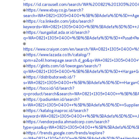
https://id.carousell.com/search/WA%200821%201305%2
🌐
https://www.ebay.co.jp/search?
search=WA+0821+1305+0400+%5B%5BAdefa%5D%5D++Agen+Ge
🌐
https://ca.linkedin.com/jobs/search?
keywords=WA+0821+1305+0400+%5B%5BAdefa%5D%5D++Jasa+P
🌐
https://sungailiat.ada.or.id/search?
q=WA+0821+1305+0400+%5B%5BAdefa%5D%5D++Pusat+Pengad
🌐
https://www.craiyon.com/en/search/WA+0821+1305+0400+%
🌐
https://www.lazada.co.th/catalog/?
spm=a2o4l.homepage.search.d_go&q=WA+0821+1305+0400+
🌐
https://glints.com/id/lowongan/search/?
q=WA+0821+1305+0400+%5B%5BAdefa%5D%5D++Harga+Geotub
🌐
https://distributor.web.id/?
s=WA+0821+1305+0400++%5B%5BAdefa%5D%5D++Harga+Geotu
🌐
https://toco.id/id/search?
q=product/search&search=WA+0821+1305+0400++%5B%5BAdef
🌐
https://padiumkm.id/search?
k=WA+0821+1305+0400++%5B%5BAdefa%5D%5D++Supplier+Ge
🌐
https://katalog.inaproc.id/search?
keyword=WA+0821+1305+0400++%5B%5BAdefa%5D%5D++Jasa+
🌐
https://vendorpedia.ahmadcorp.com/search?
type=jasa&q=WA+0821+1305+0400++%5B%5BAdefa%5D%5D++H
🌐
https://trends.google.com/trends/explore?
q=WA+0821+1305+0400++%5B%5BAdefa%5D%5D++Vendor+Jual+M