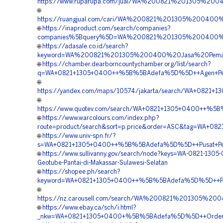
https://www.ruparupa.com/jual/WA%200821%201305%20
🌐
https://ruangjual.com/cari/WA%200821%201305%20040
🌐
https://inaproduct.com/search/companies?
companies%5Bquery%5D=WA%200821%201305%200400%20
🌐
https://adasale.co.id/search?
keyword=WA%200821%201305%200400%20Jasa%20Pemasa
🌐
https://chamber.dearborncountychamber.org/list/search?
q=WA+0821+1305+0400++%5B%5BAdefa%5D%5D++Agen+Penjua
🌐
https://yandex.com/maps/10574/jakarta/search/WA+0821+
🌐
https://www.quotev.com/search/WA+0821+1305+0400++%5B%
🌐
https://www.warcolours.com/index.php?
route=product/search&sort=p.price&order=ASC&tag=WA+08
🌐
https://www.univ-spn.fr/?
s=WA+0821+1305+0400++%5B%5BAdefa%5D%5D++Pusat+Penjua
🌐
https://www.sullivanny.gov/search/node?keys=WA-0821-1305
Geotube-Pantai-di-Makassar-Sulawesi-Selatan
🌐
https://shopee.ph/search?
keyword=WA+0821+1305+0400++%5B%5BAdefa%5D%5D++Pesan+
🌐
https://nz.carousell.com/search/WA%200821%201305%
🌐
https://www.ebay.ca/sch/i.html?
_nkw=WA+0821+1305+0400+%5B%5BAdefa%5D%5D++Order+Geo