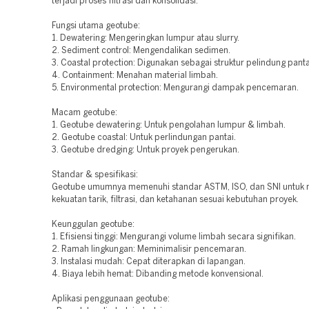
terjadi proses filtrasi dan konsolidasi.
Fungsi utama geotube:
1. Dewatering: Mengeringkan lumpur atau slurry.
2. Sediment control: Mengendalikan sedimen.
3. Coastal protection: Digunakan sebagai struktur pelindung panta
4. Containment: Menahan material limbah.
5. Environmental protection: Mengurangi dampak pencemaran.
Macam geotube:
1. Geotube dewatering: Untuk pengolahan lumpur & limbah.
2. Geotube coastal: Untuk perlindungan pantai.
3. Geotube dredging: Untuk proyek pengerukan.
Standar & spesifikasi:
Geotube umumnya memenuhi standar ASTM, ISO, dan SNI untuk
kekuatan tarik, filtrasi, dan ketahanan sesuai kebutuhan proyek.
Keunggulan geotube:
1. Efisiensi tinggi: Mengurangi volume limbah secara signifikan.
2. Ramah lingkungan: Meminimalisir pencemaran.
3. Instalasi mudah: Cepat diterapkan di lapangan.
4. Biaya lebih hemat: Dibanding metode konvensional.
Aplikasi penggunaan geotube: