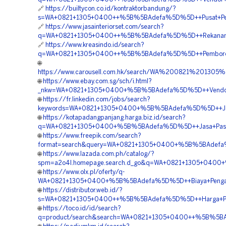
🔗
https://builtycon.co.id/kontraktorbandung/?
s=WA+0821+1305+0400++%5B%5BAdefa%5D%5D++Pusat+Penjua
🔗
https://www.jasainteriorset.com/search?
q=WA+0821+1305+0400++%5B%5BAdefa%5D%5D++Rekanan+Geo
🔗
https://www.kreasindo.id/search?
q=WA+0821+1305+0400++%5B%5BAdefa%5D%5D++Pemborong+G
🌐
https://www.carousell.com.hk/search/WA%200821%2013
🌐
https://www.ebay.com.sg/sch/i.html?
_nkw=WA+0821+1305+0400+%5B%5BAdefa%5D%5D++Vendor+Pe
🌐
https://fr.linkedin.com/jobs/search?
keywords=WA+0821+1305+0400+%5B%5BAdefa%5D%5D++Jasa+
🌐
https://kotapadangpanjang.harga.biz.id/search?
q=WA+0821+1305+0400+%5B%5BAdefa%5D%5D++Jasa+Pasang+M
🌐
https://www.freepik.com/search?
format=search&query=WA+0821+1305+0400+%5B%5BAdefa%5
🌐
https://www.lazada.com.ph/catalog/?
spm=a2o4l.homepage.search.d_go&q=WA+0821+1305+0400+%
🌐
https://www.olx.pl/oferty/q-
WA+0821+1305+0400+%5B%5BAdefa%5D%5D++Biaya+Pengadaa
🌐
https://distributor.web.id/?
s=WA+0821+1305+0400++%5B%5BAdefa%5D%5D++Harga+Pemas
🌐
https://toco.id/id/search?
q=product/search&search=WA+0821+1305+0400++%5B%5BAde