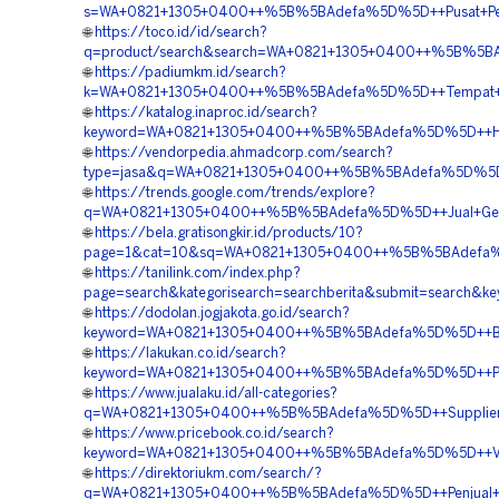
s=WA+0821+1305+0400++%5B%5BAdefa%5D%5D++Pusat+Pengad
🌐
https://toco.id/id/search?
q=product/search&search=WA+0821+1305+0400++%5B%5BAdef
🌐
https://padiumkm.id/search?
k=WA+0821+1305+0400++%5B%5BAdefa%5D%5D++Tempat+Jua
🌐
https://katalog.inaproc.id/search?
keyword=WA+0821+1305+0400++%5B%5BAdefa%5D%5D++Harga+
🌐
https://vendorpedia.ahmadcorp.com/search?
type=jasa&q=WA+0821+1305+0400++%5B%5BAdefa%5D%5D++Pen
🌐
https://trends.google.com/trends/explore?
q=WA+0821+1305+0400++%5B%5BAdefa%5D%5D++Jual+Geotube
🌐
https://bela.gratisongkir.id/products/10?
page=1&cat=10&sq=WA+0821+1305+0400++%5B%5BAdefa%5D%5D
🌐
https://tanilink.com/index.php?
page=search&kategorisearch=searchberita&submit=search
🌐
https://dodolan.jogjakota.go.id/search?
keyword=WA+0821+1305+0400++%5B%5BAdefa%5D%5D++Biaya+
🌐
https://lakukan.co.id/search?
keyword=WA+0821+1305+0400++%5B%5BAdefa%5D%5D++Pusat+
🌐
https://www.jualaku.id/all-categories?
q=WA+0821+1305+0400++%5B%5BAdefa%5D%5D++Supplier+Ge
🌐
https://www.pricebook.co.id/search?
keyword=WA+0821+1305+0400++%5B%5BAdefa%5D%5D++Vendo
🌐
https://direktoriukm.com/search/?
q=WA+0821+1305+0400++%5B%5BAdefa%5D%5D++Penjual+Geo