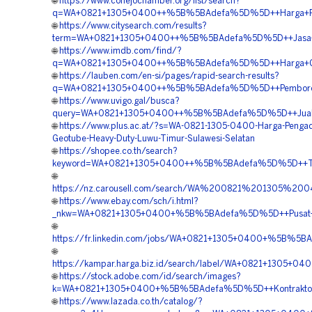
🌐
https://www.conejochamber.org/list/search?
q=WA+0821+1305+0400++%5B%5BAdefa%5D%5D++Harga+Pema
🌐
https://www.citysearch.com/results?
term=WA+0821+1305+0400++%5B%5BAdefa%5D%5D++Jasa+Pas
🌐
https://www.imdb.com/find/?
q=WA+0821+1305+0400++%5B%5BAdefa%5D%5D++Harga+Geotu
🌐
https://lauben.com/en-si/pages/rapid-search-results?
q=WA+0821+1305+0400++%5B%5BAdefa%5D%5D++Pemborong+G
🌐
https://www.uvigo.gal/busca?
query=WA+0821+1305+0400++%5B%5BAdefa%5D%5D++Jual+Ge
🌐
https://www.plus.ac.at/?s=WA-0821-1305-0400-Harga-Penga
Geotube-Heavy-Duty-Luwu-Timur-Sulawesi-Selatan
🌐
https://shopee.co.th/search?
keyword=WA+0821+1305+0400++%5B%5BAdefa%5D%5D++Tempa
🌐
https://nz.carousell.com/search/WA%200821%201305%2
🌐
https://www.ebay.com/sch/i.html?
_nkw=WA+0821+1305+0400+%5B%5BAdefa%5D%5D++Pusat+Penga
🌐
https://fr.linkedin.com/jobs/WA+0821+1305+0400+%5B%5BA
🌐
https://kampar.harga.biz.id/search/label/WA+0821+1305+
🌐
https://stock.adobe.com/id/search/images?
k=WA+0821+1305+0400+%5B%5BAdefa%5D%5D++Kontraktor+Pas
🌐
https://www.lazada.co.th/catalog/?