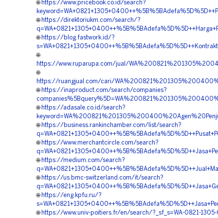
🌐
https://www.pricebook.co.id/search?
keyword=WA+0821+1305+0400++%5B%5BAdefa%5D%5D++Pengada
🌐
https://direktoriukm.com/search/?
q=WA+0821+1305+0400++%5B%5BAdefa%5D%5D++Harga+Pemas
🌐
https://blog.fastwork.id/?
s=WA+0821+1305+0400++%5B%5BAdefa%5D%5D++Kontraktor+P
🌐
https://www.ruparupa.com/jual/WA%200821%201305%200
🌐
https://ruangjual.com/cari/WA%200821%201305%20040
🌐
https://inaproduct.com/search/companies?
companies%5Bquery%5D=WA%200821%201305%200400%20
🌐
https://adasale.co.id/search?
keyword=WA%200821%201305%200400%20Agen%20Penjual
🌐
https://business.rankinchamber.com/list/search?
q=WA+0821+1305+0400++%5B%5BAdefa%5D%5D++Pusat+Penjua
🌐
https://www.merchantcircle.com/search?
q=WA+0821+1305+0400++%5B%5BAdefa%5D%5D++Jasa+Pengada
🌐
https://medium.com/search?
q=WA+0821+1305+0400++%5B%5BAdefa%5D%5D++Jual+Material
🌐
https://us.bmc-switzerland.com/it/search?
q=WA+0821+1305+0400++%5B%5BAdefa%5D%5D++Jasa+Geotext
🌐
https://eng.kpfu.ru/?
s=WA+0821+1305+0400++%5B%5BAdefa%5D%5D++Jasa+Pemasa
🌐
https://www.univ-poitiers.fr/en/search/?_sf_s=WA-0821-1305