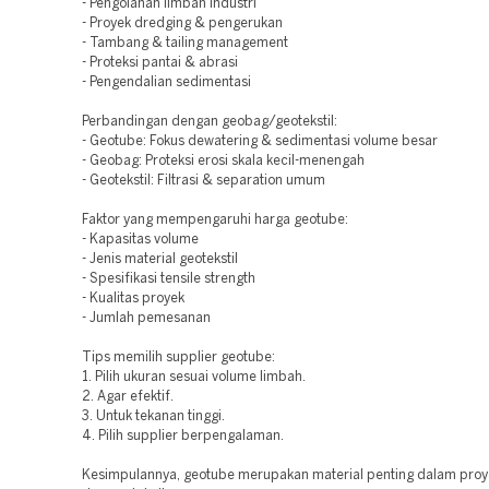
- Pengolahan limbah industri
- Proyek dredging & pengerukan
- Tambang & tailing management
- Proteksi pantai & abrasi
- Pengendalian sedimentasi
Perbandingan dengan geobag/geotekstil:
- Geotube: Fokus dewatering & sedimentasi volume besar
- Geobag: Proteksi erosi skala kecil-menengah
- Geotekstil: Filtrasi & separation umum
Faktor yang mempengaruhi harga geotube:
- Kapasitas volume
- Jenis material geotekstil
- Spesifikasi tensile strength
- Kualitas proyek
- Jumlah pemesanan
Tips memilih supplier geotube:
1. Pilih ukuran sesuai volume limbah.
2. Agar efektif.
3. Untuk tekanan tinggi.
4. Pilih supplier berpengalaman.
Kesimpulannya, geotube merupakan material penting dalam proy