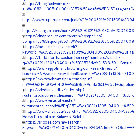
🌐
https://blog.fastwork.id/?
s=WA+0821+1305+0400++%5B%5BAdefa%5D%5D++Agen+Geotub
🌐
https://www.ruparupa.com/jual/WA%200821%201305%200
🌐
https://ruangjual.com/cari/WA%200821%201305%20040
🌐
https://inaproduct.com/search/companies?
companies%5Bquery%5D=WA%200821%201305%200400%20
🌐
https://adasale.co.id/search?
keyword=WA%200821%201305%200400%20Biaya%20Pasan
🌐
https://biddefordsacochamber.org/members/search?
q=WA+0821+1305+0400++%5B%5BAdefa%5D%5D++Penjual+Geote
🌐
https://www.egyptmanufacturing.com/search-result?
business=MA&countries=global&search=WA+0821+1305+040
🌐
https://www.wolframalpha.com/input?
i=WA+0821+1305+0400++%5B%5BAdefa%5D%5D++Supplier+Mate
🌐
https://ziediunziedi.lv/index.php?
route=product/search&search=WA+0821+1305+0400++%5B%5B
🌐
https://www.wu.ac.at/suche?
tx_wusearch_search%5Bq%5D=WA+0821+1305+0400++%5B%5B
🌐
https://www.shsu.edu/search?q=WA-0821-1305-0400-Pusat-G
Heavy-Duty-Takalar-Sulawesi-Selatan
🌐
https://shopee.com.my/search?
keyword=WA+0821+1305+0400++%5B%5BAdefa%5D%5D++Kontra
🌐