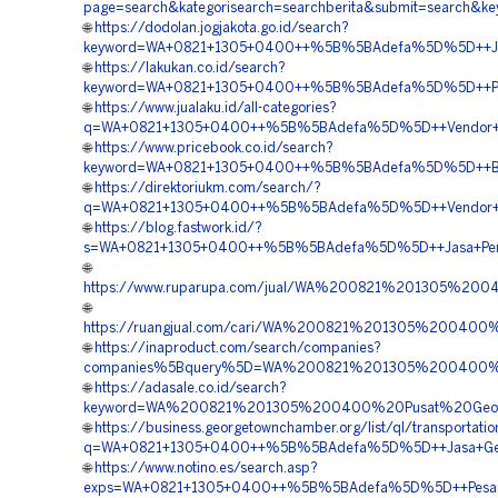
page=search&kategorisearch=searchberita&submit=search
🌐
https://dodolan.jogjakota.go.id/search?
keyword=WA+0821+1305+0400++%5B%5BAdefa%5D%5D++Jasa+P
🌐
https://lakukan.co.id/search?
keyword=WA+0821+1305+0400++%5B%5BAdefa%5D%5D++Pengad
🌐
https://www.jualaku.id/all-categories?
q=WA+0821+1305+0400++%5B%5BAdefa%5D%5D++Vendor+Jual+
🌐
https://www.pricebook.co.id/search?
keyword=WA+0821+1305+0400++%5B%5BAdefa%5D%5D++Biaya
🌐
https://direktoriukm.com/search/?
q=WA+0821+1305+0400++%5B%5BAdefa%5D%5D++Vendor+Jual+
🌐
https://blog.fastwork.id/?
s=WA+0821+1305+0400++%5B%5BAdefa%5D%5D++Jasa+Pengad
🌐
https://www.ruparupa.com/jual/WA%200821%201305%20
🌐
https://ruangjual.com/cari/WA%200821%201305%200400
🌐
https://inaproduct.com/search/companies?
companies%5Bquery%5D=WA%200821%201305%200400%20
🌐
https://adasale.co.id/search?
keyword=WA%200821%201305%200400%20Pusat%20Geotu
🌐
https://business.georgetownchamber.org/list/ql/transportati
q=WA+0821+1305+0400++%5B%5BAdefa%5D%5D++Jasa+Geotub
🌐
https://www.notino.es/search.asp?
exps=WA+0821+1305+0400++%5B%5BAdefa%5D%5D++Pesan+Ge