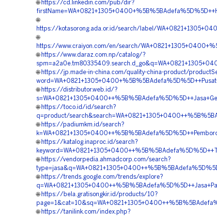
🌐
https://cd.linkedin.com/pub/dir?
firstName=WA+0821+1305+0400+%5B%5BAdefa%5D%5D++Harga
🌐
https://kotasorong.ada.or.id/search/label/WA+0821+1305
🌐
https://www.craiyon.com/en/search/WA+0821+1305+0400+%5
🌐
https://www.daraz.com.np/catalog/?
spm=a2a0e.tm80335409.search.d_go&q=WA+0821+1305+040
🌐
https://jp.made-in-china.com/quality-china-product/productS
word=WA+0821+1305+0400+%5B%5BAdefa%5D%5D++Pusat+Geot
🌐
https://distributor.web.id/?
s=WA+0821+1305+0400++%5B%5BAdefa%5D%5D++Jasa+Geotub
🌐
https://toco.id/id/search?
q=product/search&search=WA+0821+1305+0400++%5B%5BAdef
🌐
https://padiumkm.id/search?
k=WA+0821+1305+0400++%5B%5BAdefa%5D%5D++Pemborong+G
🌐
https://katalog.inaproc.id/search?
keyword=WA+0821+1305+0400++%5B%5BAdefa%5D%5D++Tempat
🌐
https://vendorpedia.ahmadcorp.com/search?
type=jasa&q=WA+0821+1305+0400++%5B%5BAdefa%5D%5D++Pe
🌐
https://trends.google.com/trends/explore?
q=WA+0821+1305+0400++%5B%5BAdefa%5D%5D++Jasa+Pasang+
🌐
https://bela.gratisongkir.id/products/10?
page=1&cat=10&sq=WA+0821+1305+0400++%5B%5BAdefa%5D%
🌐
https://tanilink.com/index.php?