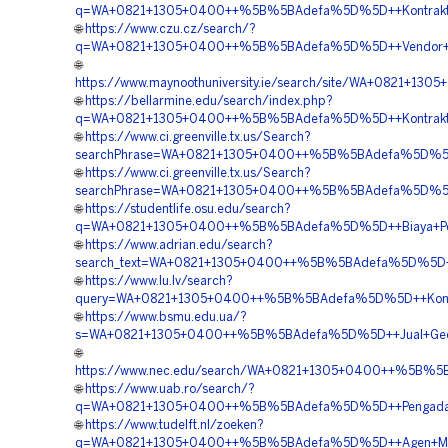
q=WA+0821+1305+0400++%5B%5BAdefa%5D%5D++Kontraktor+Pe
🌐
https://www.czu.cz/search/?
q=WA+0821+1305+0400++%5B%5BAdefa%5D%5D++Vendor+Jual+
🌐
https://www.maynoothuniversity.ie/search/site/WA+0821+
🌐
https://bellarmine.edu/search/index.php?
q=WA+0821+1305+0400++%5B%5BAdefa%5D%5D++Kontraktor+
🌐
https://www.ci.greenville.tx.us/Search?
searchPhrase=WA+0821+1305+0400++%5B%5BAdefa%5D%5D++B
🌐
https://www.ci.greenville.tx.us/Search?
searchPhrase=WA+0821+1305+0400++%5B%5BAdefa%5D%5D++P
🌐
https://studentlife.osu.edu/search?
q=WA+0821+1305+0400++%5B%5BAdefa%5D%5D++Biaya+Pemas
🌐
https://www.adrian.edu/search?
search_text=WA+0821+1305+0400++%5B%5BAdefa%5D%5D++Ja
🌐
https://www.lu.lv/search?
query=WA+0821+1305+0400++%5B%5BAdefa%5D%5D++Kontrakt
🌐
https://www.bsmu.edu.ua/?
s=WA+0821+1305+0400++%5B%5BAdefa%5D%5D++Jual+Geotub
🌐
https://www.nec.edu/search/WA+0821+1305+0400++%5B%5BA
🌐
https://www.uab.ro/search/?
q=WA+0821+1305+0400++%5B%5BAdefa%5D%5D++Pengadaan+G
🌐
https://www.tudelft.nl/zoeken?
q=WA+0821+1305+0400++%5B%5BAdefa%5D%5D++Agen+Materia