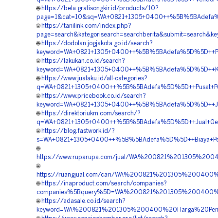
🌐
https://bela.gratisongkir.id/products/10?
page=1&cat=10&sq=WA+0821+1305+0400++%5B%5BAdefa%5D
🌐
https://tanilink.com/index.php?
page=search&kategorisearch=searchberita&submit=search
🌐
https://dodolan.jogjakota.go.id/search?
keyword=WA+0821+1305+0400++%5B%5BAdefa%5D%5D++Penjua
🌐
https://lakukan.co.id/search?
keyword=WA+0821+1305+0400++%5B%5BAdefa%5D%5D++Kontra
🌐
https://www.jualaku.id/all-categories?
q=WA+0821+1305+0400++%5B%5BAdefa%5D%5D++Pusat+Pengad
🌐
https://www.pricebook.co.id/search?
keyword=WA+0821+1305+0400++%5B%5BAdefa%5D%5D++Jual+
🌐
https://direktoriukm.com/search/?
q=WA+0821+1305+0400++%5B%5BAdefa%5D%5D++Jual+Geotex
🌐
https://blog.fastwork.id/?
s=WA+0821+1305+0400++%5B%5BAdefa%5D%5D++Biaya+Pemas
🌐
https://www.ruparupa.com/jual/WA%200821%201305%20
🌐
https://ruangjual.com/cari/WA%200821%201305%20040
🌐
https://inaproduct.com/search/companies?
companies%5Bquery%5D=WA%200821%201305%200400%20
🌐
https://adasale.co.id/search?
keyword=WA%200821%201305%200400%20Harga%20Pemas