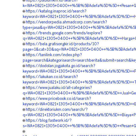
🌐
https://padiumkm.id/search?
k=WA+0821+1305+0400++%5B%5BAdefa%5D%5D++Pesan+Geotu
🌐
https://katalog.inaproc.id/search?
keyword=WA+0821+1305+0400++%5B%5BAdefa%5D%5D++Harga
🌐
https://vendorpedia.ahmadcorp.com/search?
type=jasa&q=WA+0821+1305+0400++%5B%5BAdefa%5D%5D++B
🌐
https://trends.google.com/trends/explore?
q=WA+0821+1305+0400++%5B%5BAdefa%5D%5D++Harga+Geot
🌐
https://bela.gratisongkir.id/products/10?
page=1&cat=10&sq=WA+0821+1305+0400++%5B%5BAdefa%5D%
🌐
https://tanilink.com/index.php?
page=search&kategorisearch=searchberita&submit=searc
🌐
https://dodolan.jogjakota.go.id/search?
keyword=WA+0821+1305+0400++%5B%5BAdefa%5D%5D++Pusat+
🌐
https://lakukan.co.id/search?
keyword=WA+0821+1305+0400++%5B%5BAdefa%5D%5D++Tempat
🌐
https://www.jualaku.id/all-categories?
q=WA+0821+1305+0400++%5B%5BAdefa%5D%5D++Jual+Geotu
🌐
https://www.pricebook.co.id/search?
keyword=WA+0821+1305+0400++%5B%5BAdefa%5D%5D++Biaya
🌐
https://direktoriukm.com/search/?
q=WA+0821+1305+0400++%5B%5BAdefa%5D%5D++Biaya+Pasan
🌐
https://blog.fastwork.id/?
s=WA+0821+1305+0400++%5B%5BAdefa%5D%5D++Pesan+Geot
🌐