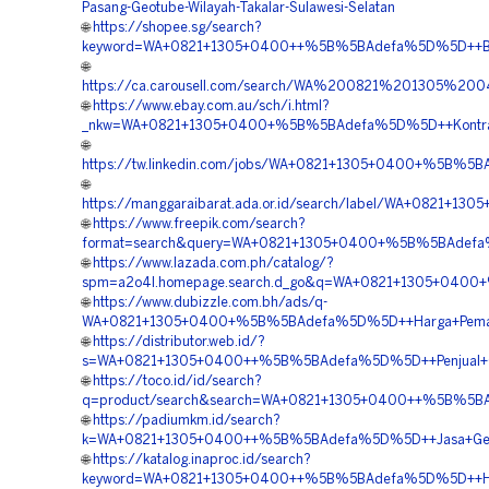
Pasang-Geotube-Wilayah-Takalar-Sulawesi-Selatan
🌐
https://shopee.sg/search?
keyword=WA+0821+1305+0400++%5B%5BAdefa%5D%5D++Biaya+
🌐
https://ca.carousell.com/search/WA%200821%201305%2
🌐
https://www.ebay.com.au/sch/i.html?
_nkw=WA+0821+1305+0400+%5B%5BAdefa%5D%5D++Kontraktor
🌐
https://tw.linkedin.com/jobs/WA+0821+1305+0400+%5B%5B
🌐
https://manggaraibarat.ada.or.id/search/label/WA+0821+1
🌐
https://www.freepik.com/search?
format=search&query=WA+0821+1305+0400+%5B%5BAdefa%5D
🌐
https://www.lazada.com.ph/catalog/?
spm=a2o4l.homepage.search.d_go&q=WA+0821+1305+0400+%
🌐
https://www.dubizzle.com.bh/ads/q-
WA+0821+1305+0400+%5B%5BAdefa%5D%5D++Harga+Pemasang
🌐
https://distributor.web.id/?
s=WA+0821+1305+0400++%5B%5BAdefa%5D%5D++Penjual+Geot
🌐
https://toco.id/id/search?
q=product/search&search=WA+0821+1305+0400++%5B%5BAde
🌐
https://padiumkm.id/search?
k=WA+0821+1305+0400++%5B%5BAdefa%5D%5D++Jasa+Geotu
🌐
https://katalog.inaproc.id/search?
keyword=WA+0821+1305+0400++%5B%5BAdefa%5D%5D++Harga+