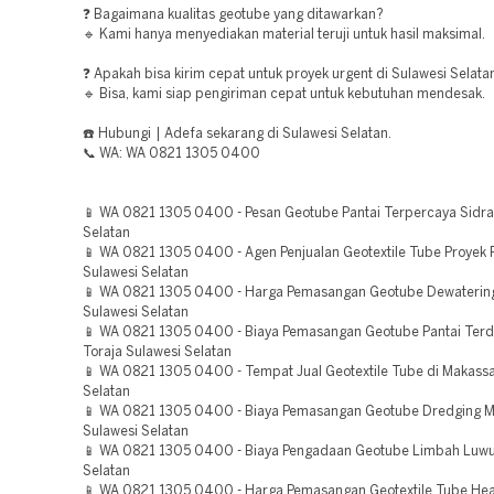
❓ Bagaimana kualitas geotube yang ditawarkan?
🔹 Kami hanya menyediakan material teruji untuk hasil maksimal.
❓ Apakah bisa kirim cepat untuk proyek urgent di Sulawesi Selata
🔹 Bisa, kami siap pengiriman cepat untuk kebutuhan mendesak.
☎️ Hubungi | Adefa sekarang di Sulawesi Selatan.
📞 WA: WA 0821 1305 0400
📱 WA 0821 1305 0400 - Pesan Geotube Pantai Terpercaya Sidra
Selatan
📱 WA 0821 1305 0400 - Agen Penjualan Geotextile Tube Proyek
Sulawesi Selatan
📱 WA 0821 1305 0400 - Harga Pemasangan Geotube Dewateri
Sulawesi Selatan
📱 WA 0821 1305 0400 - Biaya Pemasangan Geotube Pantai Terd
Toraja Sulawesi Selatan
📱 WA 0821 1305 0400 - Tempat Jual Geotextile Tube di Makassa
Selatan
📱 WA 0821 1305 0400 - Biaya Pemasangan Geotube Dredging M
Sulawesi Selatan
📱 WA 0821 1305 0400 - Biaya Pengadaan Geotube Limbah Luwu
Selatan
📱 WA 0821 1305 0400 - Harga Pemasangan Geotextile Tube Hea