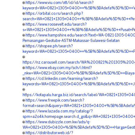
🌐
https://www.viu.com/ott/id/id/search?
keyword=WA+0821+1305+0400++%5B%5BAdefa%5D%5D++Vendor
🌐
https://orbital.co.rs/search.php?
search=WA+0821+1305+0400++%5B%5BAdefa%5D%5D++Pesan+
🌐
https://www.roosevelt.edu/search?
s=WA+0821+1305+0400++%5B%5BAdefa%5D%5D++Pusat+Pengad
🌐
https://www.hampshire.edu/search?text=WA-0821-1305-0400-
Pemasangan-Geotube-ASTM-Makassar-Sulawesi-Selatan
🌐
https://shopee.ph/search?
keyword=WA+0821+1305+0400++%5B%5BAdefa%5D%5D++Pusat+
🌐
https://nz.carousell.com/search/WA%200821%201305%2
🌐
https://www.ebay.com.my/sch/i.html?
_nkw=WA+0821+1305+0400+%5B%5BAdefa%5D%5D++Biaya+Pasa
🌐
https://cd.linkedin.com/learning/search?
keywords=WA+0821+1305+0400+%5B%5BAdefa%5D%5D++Jual+Ge
🌐
https://kotapalu.harga.biz.id/search/label/WA+0821+1305
🌐
https://www.freepik.com/search?
format=search&query=WA+0821+1305+0400+%5B%5BAdefa%5
🌐
https://www.lazada.com.my/catalog/?
spm=a2o4k.homepage.search.d_go&q=WA+0821+1305+0400+%
🌐
https://www.dubizzle.com.kw/ads/q-
WA+0821+1305+0400+%5B%5BAdefa%5D%5D++Harga+Geotube+P
🌐
https://distributor.web.id/?