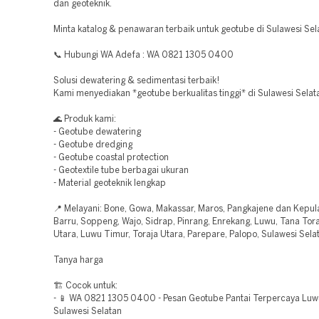
dan geoteknik.
Minta katalog & penawaran terbaik untuk geotube di Sulawesi Sel
📞 Hubungi WA Adefa : WA 0821 1305 0400
Solusi dewatering & sedimentasi terbaik!
Kami menyediakan *geotube berkualitas tinggi* di Sulawesi Selat
🌊 Produk kami:
- Geotube dewatering
- Geotube dredging
- Geotube coastal protection
- Geotextile tube berbagai ukuran
- Material geoteknik lengkap
📍 Melayani: Bone, Gowa, Makassar, Maros, Pangkajene dan Kepula
Barru, Soppeng, Wajo, Sidrap, Pinrang, Enrekang, Luwu, Tana Tor
Utara, Luwu Timur, Toraja Utara, Parepare, Palopo, Sulawesi Sela
Tanya harga
🏗️ Cocok untuk:
- 📱 WA 0821 1305 0400 - Pesan Geotube Pantai Terpercaya Lu
Sulawesi Selatan