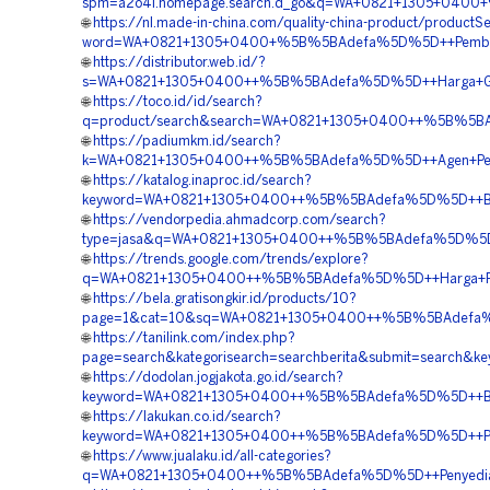
spm=a2o4l.homepage.search.d_go&q=WA+0821+1305+0400+%5
🌐
https://nl.made-in-china.com/quality-china-product/productS
word=WA+0821+1305+0400+%5B%5BAdefa%5D%5D++Pemborong
🌐
https://distributor.web.id/?
s=WA+0821+1305+0400++%5B%5BAdefa%5D%5D++Harga+Geotu
🌐
https://toco.id/id/search?
q=product/search&search=WA+0821+1305+0400++%5B%5BAde
🌐
https://padiumkm.id/search?
k=WA+0821+1305+0400++%5B%5BAdefa%5D%5D++Agen+Penjuala
🌐
https://katalog.inaproc.id/search?
keyword=WA+0821+1305+0400++%5B%5BAdefa%5D%5D++Biaya
🌐
https://vendorpedia.ahmadcorp.com/search?
type=jasa&q=WA+0821+1305+0400++%5B%5BAdefa%5D%5D++Pe
🌐
https://trends.google.com/trends/explore?
q=WA+0821+1305+0400++%5B%5BAdefa%5D%5D++Harga+Penga
🌐
https://bela.gratisongkir.id/products/10?
page=1&cat=10&sq=WA+0821+1305+0400++%5B%5BAdefa%5D%5
🌐
https://tanilink.com/index.php?
page=search&kategorisearch=searchberita&submit=search
🌐
https://dodolan.jogjakota.go.id/search?
keyword=WA+0821+1305+0400++%5B%5BAdefa%5D%5D++Biaya
🌐
https://lakukan.co.id/search?
keyword=WA+0821+1305+0400++%5B%5BAdefa%5D%5D++Pesan
🌐
https://www.jualaku.id/all-categories?
q=WA+0821+1305+0400++%5B%5BAdefa%5D%5D++Penyedia+Geo