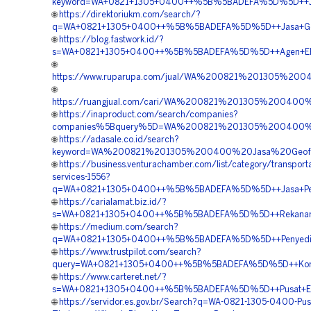
keyword=WA+0821+1305+0400++%5B%5BADEFA%5D%5D++Jual
🌐
https://direktoriukm.com/search/?
q=WA+0821+1305+0400++%5B%5BADEFA%5D%5D++Jasa+Geof
🌐
https://blog.fastwork.id/?
s=WA+0821+1305+0400++%5B%5BADEFA%5D%5D++Agen+EPS+
🌐
https://www.ruparupa.com/jual/WA%200821%201305%
🌐
https://ruangjual.com/cari/WA%200821%201305%20040
🌐
https://inaproduct.com/search/companies?
companies%5Bquery%5D=WA%200821%201305%200400%2
🌐
https://adasale.co.id/search?
keyword=WA%200821%201305%200400%20Jasa%20Geofo
🌐
https://business.venturachamber.com/list/category/transporta
services-1556?
q=WA+0821+1305+0400++%5B%5BADEFA%5D%5D++Jasa+Pemasa
🌐
https://carialamat.biz.id/?
s=WA+0821+1305+0400++%5B%5BADEFA%5D%5D++Rekanan+Geo
🌐
https://medium.com/search?
q=WA+0821+1305+0400++%5B%5BADEFA%5D%5D++Penyedia+G
🌐
https://www.trustpilot.com/search?
query=WA+0821+1305+0400++%5B%5BADEFA%5D%5D++Kontrak
🌐
https://www.carteret.net/?
s=WA+0821+1305+0400++%5B%5BADEFA%5D%5D++Pusat+EPS+
🌐
https://servidor.es.gov.br/Search?q=WA-0821-1305-0400-Pu