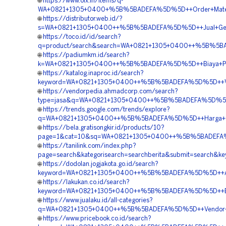
🌐
https://www.olx.in/items/q-
WA+0821+1305+0400+%5B%5BADEFA%5D%5D++Order+Materia
🌐
https://distributor.web.id/?
s=WA+0821+1305+0400++%5B%5BADEFA%5D%5D++Jual+Geofo
🌐
https://toco.id/id/search?
q=product/search&search=WA+0821+1305+0400++%5B%5BA
🌐
https://padiumkm.id/search?
k=WA+0821+1305+0400++%5B%5BADEFA%5D%5D++Biaya+Penga
🌐
https://katalog.inaproc.id/search?
keyword=WA+0821+1305+0400++%5B%5BADEFA%5D%5D++Vend
🌐
https://vendorpedia.ahmadcorp.com/search?
type=jasa&q=WA+0821+1305+0400++%5B%5BADEFA%5D%5D++
🌐
https://trends.google.com/trends/explore?
q=WA+0821+1305+0400++%5B%5BADEFA%5D%5D++Harga+Geof
🌐
https://bela.gratisongkir.id/products/10?
page=1&cat=10&sq=WA+0821+1305+0400++%5B%5BADEFA%5D
🌐
https://tanilink.com/index.php?
page=search&kategorisearch=searchberita&submit=searc
🌐
https://dodolan.jogjakota.go.id/search?
keyword=WA+0821+1305+0400++%5B%5BADEFA%5D%5D++Agen+P
🌐
https://lakukan.co.id/search?
keyword=WA+0821+1305+0400++%5B%5BADEFA%5D%5D++Biay
🌐
https://www.jualaku.id/all-categories?
q=WA+0821+1305+0400++%5B%5BADEFA%5D%5D++Vendor+Pen
🌐
https://www.pricebook.co.id/search?