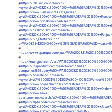
🌐
https://lakukan.co.id/search?
keyword=WA+0821+1305+0400++%5B%5BADEFA%5D%5D++Pem
🌐
https://www.jualaku.id/all-categories?
q=WA+0821+1305+0400++%5B%5BADEFA%5D%5D++Kontraktor+
🌐
https://www.pricebook.co.id/search?
keyword=WA+0821+1305+0400++%5B%5BADEFA%5D%5D++Harg
🌐
https://direktoriukm.com/search/?
q=WA+0821+1305+0400++%5B%5BADEFA%5D%5D++Penjual+Ge
🌐
https://blog.fastwork.id/?
s=WA+0821+1305+0400++%5B%5BADEFA%5D%5D++Jasa+Geof
🌐
https://www.ruparupa.com/jual/WA%200821%201305%2
🌐
https://ruangjual.com/cari/WA%200821%201305%2004
🌐
https://inaproduct.com/search/companies?
companies%5Bquery%5D=WA%200821%201305%200400%
🌐
https://adasale.co.id/search?
keyword=WA%200821%201305%200400%20Vendor%20EP
🌐
https://www.boynechamber.com/list/search?
q=WA+0821+1305+0400++%5B%5BADEFA%5D%5D++Order+Geo
🌐
https://www.sewa-
apartemen.net/search/WA+0821+1305+0400++%5B%5BADEFA
🌐
https://alphacoders.com/search/view?
q=WA+0821+1305+0400++%5B%5BADEFA%5D%5D++Jasa+Pasan
🌐
https://www.elstrom.dk/catalogsearch/result/?