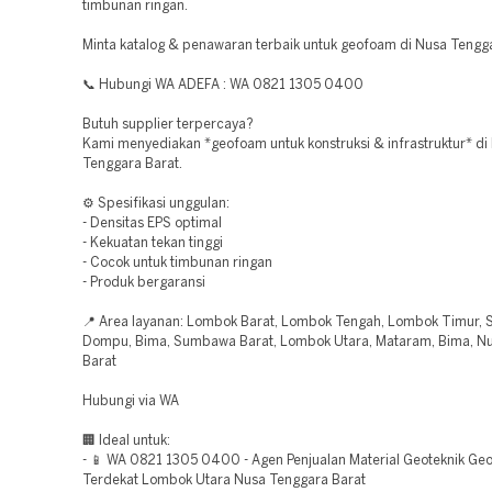
timbunan ringan.
Minta katalog & penawaran terbaik untuk geofoam di Nusa Tengga
📞 Hubungi WA ADEFA : WA 0821 1305 0400
Butuh supplier terpercaya?
Kami menyediakan *geofoam untuk konstruksi & infrastruktur* di
Tenggara Barat.
⚙️ Spesifikasi unggulan:
- Densitas EPS optimal
- Kekuatan tekan tinggi
- Cocok untuk timbunan ringan
- Produk bergaransi
📍 Area layanan: Lombok Barat, Lombok Tengah, Lombok Timur,
Dompu, Bima, Sumbawa Barat, Lombok Utara, Mataram, Bima, N
Barat
Hubungi via WA
🏢 Ideal untuk:
- 📱 WA 0821 1305 0400 - Agen Penjualan Material Geoteknik G
Terdekat Lombok Utara Nusa Tenggara Barat