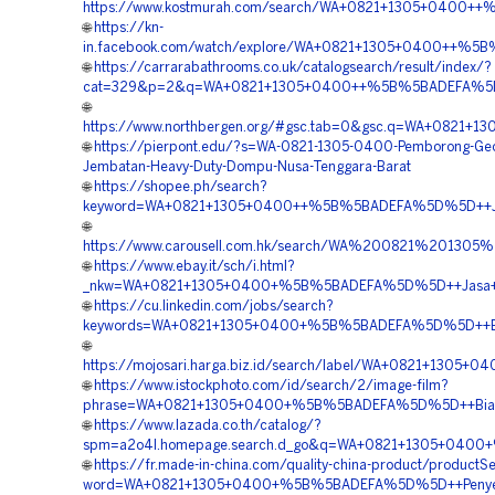
https://www.kostmurah.com/search/WA+0821+1305+0400++
🌐
https://kn-
in.facebook.com/watch/explore/WA+0821+1305+0400++%5B%
🌐
https://carrarabathrooms.co.uk/catalogsearch/result/index/?
cat=329&p=2&q=WA+0821+1305+0400++%5B%5BADEFA%5D%
🌐
https://www.northbergen.org/#gsc.tab=0&gsc.q=WA+0821
🌐
https://pierpont.edu/?s=WA-0821-1305-0400-Pemborong-Ge
Jembatan-Heavy-Duty-Dompu-Nusa-Tenggara-Barat
🌐
https://shopee.ph/search?
keyword=WA+0821+1305+0400++%5B%5BADEFA%5D%5D++Jas
🌐
https://www.carousell.com.hk/search/WA%200821%20
🌐
https://www.ebay.it/sch/i.html?
_nkw=WA+0821+1305+0400+%5B%5BADEFA%5D%5D++Jasa+Geo
🌐
https://cu.linkedin.com/jobs/search?
keywords=WA+0821+1305+0400+%5B%5BADEFA%5D%5D++Biay
🌐
https://mojosari.harga.biz.id/search/label/WA+0821+13
🌐
https://www.istockphoto.com/id/search/2/image-film?
phrase=WA+0821+1305+0400+%5B%5BADEFA%5D%5D++Biaya+Pe
🌐
https://www.lazada.co.th/catalog/?
spm=a2o4l.homepage.search.d_go&q=WA+0821+1305+0400+
🌐
https://fr.made-in-china.com/quality-china-product/productS
word=WA+0821+1305+0400+%5B%5BADEFA%5D%5D++Penyedia+M