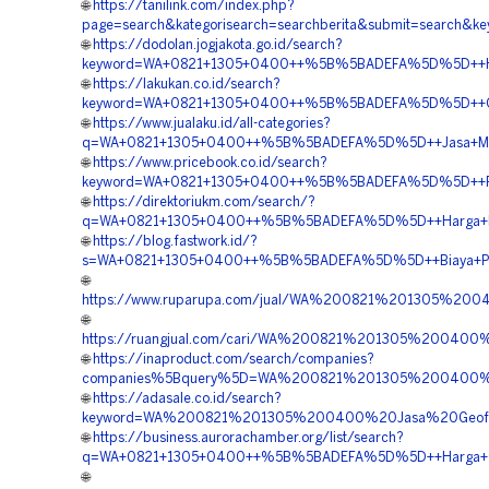
🌐
https://tanilink.com/index.php?
page=search&kategorisearch=searchberita&submit=searc
🌐
https://dodolan.jogjakota.go.id/search?
keyword=WA+0821+1305+0400++%5B%5BADEFA%5D%5D++Harga
🌐
https://lakukan.co.id/search?
keyword=WA+0821+1305+0400++%5B%5BADEFA%5D%5D++Ord
🌐
https://www.jualaku.id/all-categories?
q=WA+0821+1305+0400++%5B%5BADEFA%5D%5D++Jasa+Mater
🌐
https://www.pricebook.co.id/search?
keyword=WA+0821+1305+0400++%5B%5BADEFA%5D%5D++Pem
🌐
https://direktoriukm.com/search/?
q=WA+0821+1305+0400++%5B%5BADEFA%5D%5D++Harga+Pema
🌐
https://blog.fastwork.id/?
s=WA+0821+1305+0400++%5B%5BADEFA%5D%5D++Biaya+Penga
🌐
https://www.ruparupa.com/jual/WA%200821%201305%
🌐
https://ruangjual.com/cari/WA%200821%201305%2004
🌐
https://inaproduct.com/search/companies?
companies%5Bquery%5D=WA%200821%201305%200400%2
🌐
https://adasale.co.id/search?
keyword=WA%200821%201305%200400%20Jasa%20Geof
🌐
https://business.aurorachamber.org/list/search?
q=WA+0821+1305+0400++%5B%5BADEFA%5D%5D++Harga+Ge
🌐