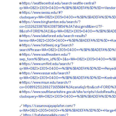
🌐
https://seattlecentral.edu/search-seattle-central?
q=WA+0821+1305+0400++%5B%5BADEFA%5D%5D++Vendor+Jua
🌐
https://www.swosu.edu/#?
cludoquery=WA+0821+1305+0400++%5B%5BADEFA%5D%5D++Pe
🌐
https://www.binghamton.edu/search/?
cx=013262338783433875854%3A7stszgiris8&ie=UTF-
8&cof=FORID%3A11&q=WA+0821+1305+0400++%5B%5BADEFA
🌐
https://www.lakeforest.edu/search-results?
terms=WA+0821+1305+0400++%5B%5BADEFA%5D%5D++Kontrakt
🌐
https://www.fortleenj.org/Search?
searchPhrase=WA+0821+1305+0400++%5B%5BADEFA%5D%5D++
🌐
https://www.southeastern.edu/?
swp_form%5Bform_id%5D=1&s=WA+0821+1305+0400++%5B%
🌐
https://www.umflint.edu/search/?
q=WA+0821+1305+0400++%5B%5BADEFA%5D%5D++Penyedia+G
🌐
https://www.vassar.edu/search?
q=WA+0821+1305+0400++%5B%5BADEFA%5D%5D++Kontraktor
🌐
https://www.msun.edu/search/?
cx=008992511269271655684%3Azana6q1rfbs&cof=FORID%3
🌐
https://www.southlanarkshire.gov.uk/site/scripts/cludoResults
cludoquery=WA+0821+1305+0400++%5B%5BADEFA%5D%5D++B
🔗
https://casanovajayaplafon.com/?
s=WA+0821+1305+0400++%5B%5BADEFA%5D%5D++Harga+Pem
🔗
https://batatempelkita.com/?