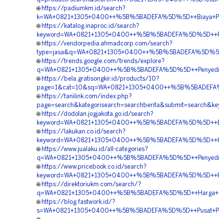
🌐
https://padiumkm.id/search?
k=WA+0821+1305+0400++%5B%5BADEFA%5D%5D++Biaya+Pasa
🌐
https://katalog.inaproc.id/search?
keyword=WA+0821+1305+0400++%5B%5BADEFA%5D%5D++Pusat+
🌐
https://vendorpedia.ahmadcorp.com/search?
type=jasa&q=WA+0821+1305+0400++%5B%5BADEFA%5D%5D++V
🌐
https://trends.google.com/trends/explore?
q=WA+0821+1305+0400++%5B%5BADEFA%5D%5D++Penyedia+E
🌐
https://bela.gratisongkir.id/products/10?
page=1&cat=10&sq=WA+0821+1305+0400++%5B%5BADEFA%5D%
🌐
https://tanilink.com/index.php?
page=search&kategorisearch=searchberita&submit=searc
🌐
https://dodolan.jogjakota.go.id/search?
keyword=WA+0821+1305+0400++%5B%5BADEFA%5D%5D++Biay
🌐
https://lakukan.co.id/search?
keyword=WA+0821+1305+0400++%5B%5BADEFA%5D%5D++Harg
🌐
https://www.jualaku.id/all-categories?
q=WA+0821+1305+0400++%5B%5BADEFA%5D%5D++Penyedia+
🌐
https://www.pricebook.co.id/search?
keyword=WA+0821+1305+0400++%5B%5BADEFA%5D%5D++Penjua
🌐
https://direktoriukm.com/search/?
q=WA+0821+1305+0400++%5B%5BADEFA%5D%5D++Harga+Pasan
🌐
https://blog.fastwork.id/?
s=WA+0821+1305+0400++%5B%5BADEFA%5D%5D++Pusat+Penj