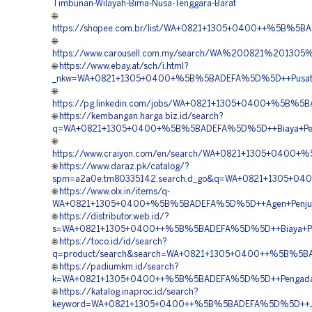
Timbunan-Wilayah-Bima-Nusa-Tenggara-Barat
🌐
https://shopee.com.br/list/WA+0821+1305+0400++%5B%5BA
🌐
https://www.carousell.com.my/search/WA%200821%20
🌐
https://www.ebay.at/sch/i.html?
_nkw=WA+0821+1305+0400+%5B%5BADEFA%5D%5D++Pusat+Ge
🌐
https://pg.linkedin.com/jobs/WA+0821+1305+0400+%5B%5
🌐
https://kembangan.harga.biz.id/search?
q=WA+0821+1305+0400+%5B%5BADEFA%5D%5D++Biaya+Pemasan
🌐
https://www.craiyon.com/en/search/WA+0821+1305+0400+
🌐
https://www.daraz.pk/catalog/?
spm=a2a0e.tm80335142.search.d_go&q=WA+0821+1305+04
🌐
https://www.olx.in/items/q-
WA+0821+1305+0400+%5B%5BADEFA%5D%5D++Agen+Penjual
🌐
https://distributor.web.id/?
s=WA+0821+1305+0400++%5B%5BADEFA%5D%5D++Biaya+Pemas
🌐
https://toco.id/id/search?
q=product/search&search=WA+0821+1305+0400++%5B%5BA
🌐
https://padiumkm.id/search?
k=WA+0821+1305+0400++%5B%5BADEFA%5D%5D++Pengadaan
🌐
https://katalog.inaproc.id/search?
keyword=WA+0821+1305+0400++%5B%5BADEFA%5D%5D++Jual+G