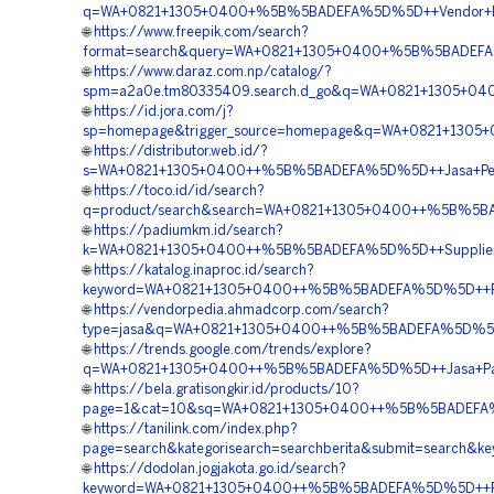
q=WA+0821+1305+0400+%5B%5BADEFA%5D%5D++Vendor+Peng
🌐
https://www.freepik.com/search?
format=search&query=WA+0821+1305+0400+%5B%5BADEFA%
🌐
https://www.daraz.com.np/catalog/?
spm=a2a0e.tm80335409.search.d_go&q=WA+0821+1305+04
🌐
https://id.jora.com/j?
sp=homepage&trigger_source=homepage&q=WA+0821+1305+
🌐
https://distributor.web.id/?
s=WA+0821+1305+0400++%5B%5BADEFA%5D%5D++Jasa+Penga
🌐
https://toco.id/id/search?
q=product/search&search=WA+0821+1305+0400++%5B%5BA
🌐
https://padiumkm.id/search?
k=WA+0821+1305+0400++%5B%5BADEFA%5D%5D++Supplier+
🌐
https://katalog.inaproc.id/search?
keyword=WA+0821+1305+0400++%5B%5BADEFA%5D%5D++Pem
🌐
https://vendorpedia.ahmadcorp.com/search?
type=jasa&q=WA+0821+1305+0400++%5B%5BADEFA%5D%5D++Ha
🌐
https://trends.google.com/trends/explore?
q=WA+0821+1305+0400++%5B%5BADEFA%5D%5D++Jasa+Pasang
🌐
https://bela.gratisongkir.id/products/10?
page=1&cat=10&sq=WA+0821+1305+0400++%5B%5BADEFA%5D%
🌐
https://tanilink.com/index.php?
page=search&kategorisearch=searchberita&submit=sear
🌐
https://dodolan.jogjakota.go.id/search?
keyword=WA+0821+1305+0400++%5B%5BADEFA%5D%5D++Pusat