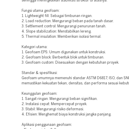
sehingga meningkatkan stabilitas struktur di atasnya.
Fungsi utama geofoam:
1. Lightweight fill: Sebagai timbunan ringan.
2. Load reduction: Mengurangi beban pada tanah dasar.
3. Settlement control: Mengurangi penurunan tanah.
4. Slope stabilization: Menstabilkan lereng.
5. Thermal insulation: Memberikan isolasi termal.
Kategori utama:
1. Geofoam EPS: Umum digunakan untuk konstruksi.
2. Geofoam block: Berbentuk blok untuk timbunan.
3. Geofoam custom: Disesuaikan dengan kebutuhan proyek.
Standar & spesifikasi:
Geofoam umumnya memenuhi standar ASTM D6817, ISO, dan SNI
memastikan kekuatan tekan, densitas, dan performa sesuai kebut
Keunggulan geofoam:
1. Sangat ringan: Mengurangi beban signifikan.
2. Instalasi cepat: Mempercepat proyek.
3. Stabil: Mengurangi risiko deformasi.
4. Efisien: Menghemat biaya konstruksi jangka panjang.
Aplikasi penggunaan geofoam: