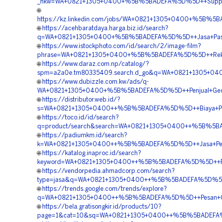
_nkw=WA+0821+1305+0400+%5B%5BADEFA%5D%5D++Supplier
🌐
https://kz.linkedin.com/jobs/WA+0821+1305+0400+%5B%
🌐
https://acehbaratdaya.harga.biz.id/search?
q=WA+0821+1305+0400+%5B%5BADEFA%5D%5D++Jasa+Pasan
🌐
https://www.istockphoto.com/id/search/2/image-film?
phrase=WA+0821+1305+0400+%5B%5BADEFA%5D%5D++Rekan
🌐
https://www.daraz.com.np/catalog/?
spm=a2a0e.tm80335409.search.d_go&q=WA+0821+1305+04
🌐
https://www.dubizzle.com.kw/ads/q-
WA+0821+1305+0400+%5B%5BADEFA%5D%5D++Penjual+Geof
🌐
https://distributor.web.id/?
s=WA+0821+1305+0400++%5B%5BADEFA%5D%5D++Biaya+Pemas
🌐
https://toco.id/id/search?
q=product/search&search=WA+0821+1305+0400++%5B%5BA
🌐
https://padiumkm.id/search?
k=WA+0821+1305+0400++%5B%5BADEFA%5D%5D++Jasa+Pema
🌐
https://katalog.inaproc.id/search?
keyword=WA+0821+1305+0400++%5B%5BADEFA%5D%5D++Pesan
🌐
https://vendorpedia.ahmadcorp.com/search?
type=jasa&q=WA+0821+1305+0400++%5B%5BADEFA%5D%5D+
🌐
https://trends.google.com/trends/explore?
q=WA+0821+1305+0400++%5B%5BADEFA%5D%5D++Pesan+Geo
🌐
https://bela.gratisongkir.id/products/10?
page=1&cat=10&sq=WA+0821+1305+0400++%5B%5BADEFA%5D%