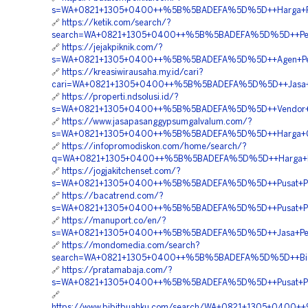
s=WA+0821+1305+0400++%5B%5BADEFA%5D%5D++Harga+Pem
🔗
https://ketik.com/search/?
search=WA+0821+1305+0400++%5B%5BADEFA%5D%5D++Penye
🔗
https://jejakpiknik.com/?
s=WA+0821+1305+0400++%5B%5BADEFA%5D%5D++Agen+Penju
🔗
https://kreasiwirausaha.my.id/cari?
cari=WA+0821+1305+0400++%5B%5BADEFA%5D%5D++Jasa+Mat
🔗
https://properti.ndsolusi.id/?
s=WA+0821+1305+0400++%5B%5BADEFA%5D%5D++Vendor+Ge
🔗
https://www.jasapasanggypsumgalvalum.com/?
s=WA+0821+1305+0400++%5B%5BADEFA%5D%5D++Harga+Geo
🔗
https://infopromodiskon.com/home/search/?
q=WA+0821+1305+0400++%5B%5BADEFA%5D%5D++Harga+Pas
🔗
https://jogjakitchenset.com/?
s=WA+0821+1305+0400++%5B%5BADEFA%5D%5D++Pusat+Penj
🔗
https://bacatrend.com/?
s=WA+0821+1305+0400++%5B%5BADEFA%5D%5D++Pusat+Peng
🔗
https://manuport.co/en/?
s=WA+0821+1305+0400++%5B%5BADEFA%5D%5D++Jasa+Pengad
🔗
https://mondomedia.com/search?
search=WA+0821+1305+0400++%5B%5BADEFA%5D%5D++Biaya
🔗
https://pratamabaja.com/?
s=WA+0821+1305+0400++%5B%5BADEFA%5D%5D++Pusat+Penga
🔗
https://www.bibitbuahku.com/search/WA+0821+1305+0400