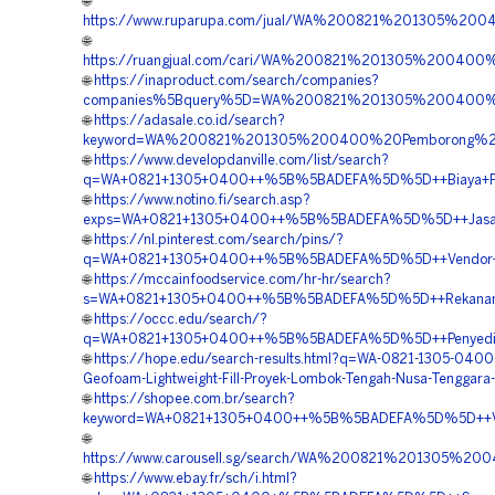
🌐
https://www.ruparupa.com/jual/WA%200821%201305%20
🌐
https://ruangjual.com/cari/WA%200821%201305%2004
🌐
https://inaproduct.com/search/companies?
companies%5Bquery%5D=WA%200821%201305%200400%
🌐
https://adasale.co.id/search?
keyword=WA%200821%201305%200400%20Pemborong%20
🌐
https://www.developdanville.com/list/search?
q=WA+0821+1305+0400++%5B%5BADEFA%5D%5D++Biaya+Pen
🌐
https://www.notino.fi/search.asp?
exps=WA+0821+1305+0400++%5B%5BADEFA%5D%5D++Jasa+Pas
🌐
https://nl.pinterest.com/search/pins/?
q=WA+0821+1305+0400++%5B%5BADEFA%5D%5D++Vendor+Geof
🌐
https://mccainfoodservice.com/hr-hr/search?
s=WA+0821+1305+0400++%5B%5BADEFA%5D%5D++Rekanan+G
🌐
https://occc.edu/search/?
q=WA+0821+1305+0400++%5B%5BADEFA%5D%5D++Penyedia+G
🌐
https://hope.edu/search-results.html?q=WA-0821-1305-0400
Geofoam-Lightweight-Fill-Proyek-Lombok-Tengah-Nusa-Tenggara-
🌐
https://shopee.com.br/search?
keyword=WA+0821+1305+0400++%5B%5BADEFA%5D%5D++Vendor
🌐
https://www.carousell.sg/search/WA%200821%20130
🌐
https://www.ebay.fr/sch/i.html?