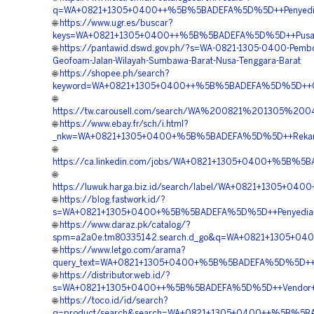
q=WA+0821+1305+0400++%5B%5BADEFA%5D%5D++Penyedia+G
🌐
https://www.ugr.es/buscar?
keys=WA+0821+1305+0400++%5B%5BADEFA%5D%5D++Pusat+P
🌐
https://pantawid.dswd.gov.ph/?s=WA-0821-1305-0400-Pemb
Geofoam-Jalan-Wilayah-Sumbawa-Barat-Nusa-Tenggara-Barat
🌐
https://shopee.ph/search?
keyword=WA+0821+1305+0400++%5B%5BADEFA%5D%5D++Order
🌐
https://tw.carousell.com/search/WA%200821%201305
🌐
https://www.ebay.fr/sch/i.html?
_nkw=WA+0821+1305+0400+%5B%5BADEFA%5D%5D++Rekanan+
🌐
https://ca.linkedin.com/jobs/WA+0821+1305+0400+%5B%5B
🌐
https://luwuk.harga.biz.id/search/label/WA+0821+1305+
🌐
https://blog.fastwork.id/?
s=WA+0821+1305+0400+%5B%5BADEFA%5D%5D++Penyedia+Ge
🌐
https://www.daraz.pk/catalog/?
spm=a2a0e.tm80335142.search.d_go&q=WA+0821+1305+040
🌐
https://www.letgo.com/arama?
query_text=WA+0821+1305+0400+%5B%5BADEFA%5D%5D++Bia
🌐
https://distributor.web.id/?
s=WA+0821+1305+0400++%5B%5BADEFA%5D%5D++Vendor+Mate
🌐
https://toco.id/id/search?
q=product/search&search=WA+0821+1305+0400++%5B%5BADE