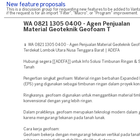
New feature proposals
This is a discussion group for requesting new features to be added to Vanta
if the request is for an import "Filter", "Macro", or "Program" improvement.
WA 0821 1305 0400 - Agen Penjualan
Material Geoteknik Geofoam T
📱 WA 0821 1305 0400 - Agen Penjualan Material Geoteknik Geo
Terdekat Lombok Utara Nusa Tenggara Barat | ADEFA
Hubungi segera [[ADEFA]] untuk Info Solusi Timbunan Ringan & St
Tanah
Pengertian singkat geofoam: Material ringan berbahan Expanded 
(EPS) yang digunakan sebagai timbunan ringan dalam proyek kons
Ringkasnya, geofoam digunakan untuk menggantikan material ti
konvensional dengan yang lebih ringan.
Dalam praktiknya, geofoam merupakan teknologi modern dalam g
karena mengurangi tekanan pada tanah lunak.
Cara kerja geofoam:
Geofoam bekerja dengan mengurangi tekanan vertikal pada tanah