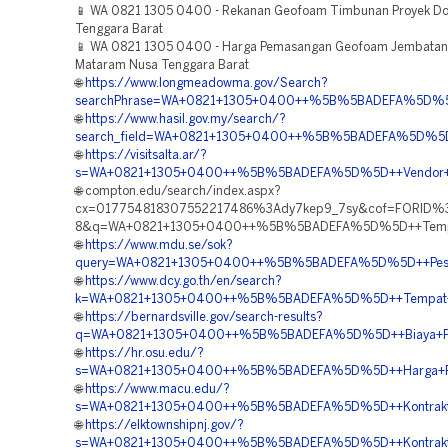
📱 WA 0821 1305 0400 - Rekanan Geofoam Timbunan Proyek D
Tenggara Barat
📱 WA 0821 1305 0400 - Harga Pemasangan Geofoam Jembatan
Mataram Nusa Tenggara Barat
🌐
https://www.longmeadowma.gov/Search?
searchPhrase=WA+0821+1305+0400++%5B%5BADEFA%5D%5D++
🌐
https://www.hasil.gov.my/search/?
search_field=WA+0821+1305+0400++%5B%5BADEFA%5D%5D++H
🌐
https://visitsalta.ar/?
s=WA+0821+1305+0400++%5B%5BADEFA%5D%5D++Vendor+Pe
🌐 compton.edu/search/index.aspx?
cx=017754818307552217486%3Ady7kep9_7sy&cof=FORID%
8&q=WA+0821+1305+0400++%5B%5BADEFA%5D%5D++Tempat+
🌐
https://www.mdu.se/sok?
query=WA+0821+1305+0400++%5B%5BADEFA%5D%5D++Pesan+Ge
🌐
https://www.dcy.go.th/en/search?
k=WA+0821+1305+0400++%5B%5BADEFA%5D%5D++Tempat+Jua
🌐
https://bernardsville.gov/search-results?
q=WA+0821+1305+0400++%5B%5BADEFA%5D%5D++Biaya+Peng
🌐
https://hr.osu.edu/?
s=WA+0821+1305+0400++%5B%5BADEFA%5D%5D++Harga+Pengad
🌐
https://www.macu.edu/?
s=WA+0821+1305+0400++%5B%5BADEFA%5D%5D++Kontraktor+P
🌐
https://elktownshipnj.gov/?
s=WA+0821+1305+0400++%5B%5BADEFA%5D%5D++Kontraktor+P