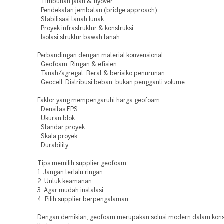
- Timbunan jalan & flyover
- Pendekatan jembatan (bridge approach)
- Stabilisasi tanah lunak
- Proyek infrastruktur & konstruksi
- Isolasi struktur bawah tanah
Perbandingan dengan material konvensional:
- Geofoam: Ringan & efisien
- Tanah/agregat: Berat & berisiko penurunan
- Geocell: Distribusi beban, bukan pengganti volume
Faktor yang mempengaruhi harga geofoam:
- Densitas EPS
- Ukuran blok
- Standar proyek
- Skala proyek
- Durability
Tips memilih supplier geofoam:
1. Jangan terlalu ringan.
2. Untuk keamanan.
3. Agar mudah instalasi.
4. Pilih supplier berpengalaman.
Dengan demikian, geofoam merupakan solusi modern dalam kons