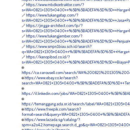
🔗
https://www.mbdkontraktor.com/?
s=WA+0821+1305+0400++%5B%5BADEFA%5D%5D++Harga+Pema
🔗
https://www.tukangatap.com/?
s=WA+0821+1305+0400++%5B%5BADEFA%5D%5D++Jasa+Pasa
🔗
https://jingga-architect.com/lp/?
s=WA+0821+1305+0400++%5B%5BADEFA%5D%5D++Harga+Pasa
🔗
https://www.tukangjember.com/?
s=WA+0821+1305+0400++%5B%5BADEFA%5D%5D++Penjual+Geof
🔗
https://www.smpn1biau.sch.id/search?
q=WA+0821+1305+0400++%5B%5BADEFA%5D%5D++Harga+Penga
🔗
https://kanopibsd.co.id/?
s=WA+0821+1305+0400++%5B%5BADEFA%5D%5D++Biaya+Peng
🌐
https://ca.carousell.com/search/WA%200821%201305
🌐
https://www.ebay.co.kr/search?
search=WA+0821+1305+0400+%5B%5BADEFA%5D%5D++Tempat
🌐
https://il.linkedin.com/jobs/WA+0821+1305+0400+%5B%5BA
🌐
https://temanggung.ada.or.id/search/label/WA+0821+130
🌐
https://www.freepik.com/search?
format=search&query=WA+0821+1305+0400+%5B%5BADEFA%5
🌐
https://www.lazada.sg/catalog/?
spm=a2o42.homepage.search.d_go&q=WA+0821+1305+0400+%