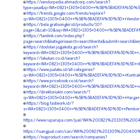
🌐
https://vendorpedia.ahmadcorp.com/search?
type=jasa&q=WA+0821+1305+0400++%5B%5BADEFA%5D%5D++B
🌐
https://trends.google.com/trends/explore?
q=WA+0821+1305+0400++%5B%5BADEFA%5D%5D++Vendor+Geof
🌐
https://bela.gratisongkir.id/products/10?
page=1&cat=10&sq=WA+0821+1305+0400++%5B%5BADEFA%5D%
🌐
https://tanilink.com/index.php?
page=search&kategorisearch=searchberita&submit=searc
🌐
https://dodolan.jogjakota.go.id/search?
keyword=WA+0821+1305+0400++%5B%5BADEFA%5D%5D++Jasa
🌐
https://lakukan.co.id/search?
keyword=WA+0821+1305+0400++%5B%5BADEFA%5D%5D++Biaya
🌐
https://www.jualaku.id/all-categories?
q=WA+0821+1305+0400++%5B%5BADEFA%5D%5D++Kontraktor
🌐
https://www.pricebook.co.id/search?
keyword=WA+0821+1305+0400++%5B%5BADEFA%5D%5D++Agen+
🌐
https://direktoriukm.com/search/?
q=WA+0821+1305+0400++%5B%5BADEFA%5D%5D++Harga+Pem
🌐
https://blog.fastwork.id/?
s=WA+0821+1305+0400++%5B%5BADEFA%5D%5D++Pemborong+
🌐
https://www.ruparupa.com/jual/WA%200821%201305%20
🌐
https://ruangjual.com/cari/WA%200821%201305%2004
🌐
https://inaproduct.com/search/companies?