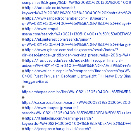
companies%5Bquery%5D=WA%200821%201305%200400%
🌐
https://adasale.co.id/search?
keyword=WA%200821%201305%200400%20Kontraktor%20
🌐
https://www.sanpedrochamber.com/list/search?
q=WA+0821+1305+0400++%5B%5BADEFA%5D%5D++Biaya+Pasan
🌐
https://www.tempat-
usaha.com/search/WA+0821+1305+0400++%5B%5BADEFA%5D%5
🌐
https://nl.pinterest.com/search/pins/?
q=WA+0821+1305+0400++%5B%5BADEFA%5D%5D++Harga+Geofo
🌐
https://www.gshose.com/catalogsearch/result/index/?
dir=desc&mode=grid&order=working_pressure&p=20&q=WA
🌐
https://fas.ucsd.edu/search/index.html?scope=financial-
aid&q=WA+0821+1305+0400++%5B%5BADEFA%5D%5D++Vendor
🌐
https://www.ica-europe.info/component/finder/search?q=WA
0400-Pusat-Penjualan-Geofoam-Lightweight-Fill-Heavy-Duty-Bim
Tenggara-Barat
🌐
https://shopee.com.br/list/WA+0821+1305+0400++%5B%5B
🌐
https://ca.carousell.com/search/WA%200821%201305%
🌐
https://www.ebay.co.jp/search?
search=WA+0821+1305+0400+%5B%5BADEFA%5D%5D++Jasa+Pem
🌐
https://lt.linkedin.com/learning/search?
keywords=WA+0821+1305+0400+%5B%5BADEFA%5D%5D++Harg
🌐
https://jeneponto.harga.biz.id/search?