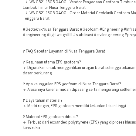
- 📱 WA 0821 1305 0400 - Vendor Pengadaan Geofoam Timbuna
Lombok Timur Nusa Tenggara Barat
- 📱 WA 0821 1305 0400 - Order Material Geoteknik Geofoam M
Tenggara Barat
#GeoteknikNusa Tenggara Barat #Geofoam #Engineering #Infras
#engineering #lightweightfill #stabilisasi #civilengineering #proy
❓ FAQ Seputar Layanan di Nusa Tenggara Barat
❓ Kegunaan utama EPS geofoam?
🔹 Digunakan untuk menggantikan urugan berat sehingga tekanan
dasar berkurang.
❓ Apa keunggulan EPS geofoam di Nusa Tenggara Barat?
🔹 Alasannya karena mudah dipasang serta mengurangi settlemen
❓ Daya tahan material?
🔹 Meski ringan, EPS geofoam memiliki kekuatan tekan tinggi.
❓ Material EPS geofoam dibuat?
🔹 Terbuat dari expanded polystyrene (EPS) yang diproses khusu
konstruksi.