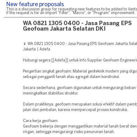
New feature proposals
This is a discussion group for requesting new features to be added to Vanta
if the request is for an import "Filter", "Macro", or "Program" improvement.
WA 0821 1305 0400 - Jasa Pasang EPS
Geofoam Jakarta Selatan DKI
📱 WA 0821 1305 0400 - Jasa Pasang EPS Geofoam Jakarta Sela
Jakarta | Adefa
Hubungi segera [[Adefa]] untuk Info Supplier Geofoam Engineeri
Pengertian singkat geofoam: Material geoteknik modern yang dig
sebagai pengganti tanah atau agregat dalam konstruksi.
Secara sederhana, geofoam digunakan untuk mengurangi beban 
meningkatkan stabilitas struktur.
Dalam praktiknya, geofoam merupakan solusi efektif dalam pe
jalan dan jembatan, karena mempercepat proses konstruksi.
Cara kerja geofoam:
Geofoam bekerja dengan menggantikan material tanah berat den
ringan, sehingga mengurangi risiko penurunan tanah.