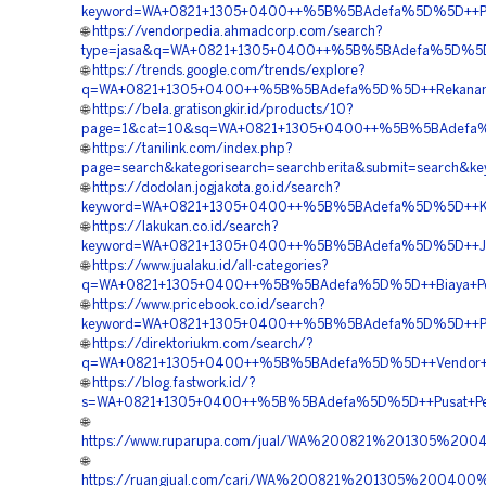
keyword=WA+0821+1305+0400++%5B%5BAdefa%5D%5D++Penyed
🌐
https://vendorpedia.ahmadcorp.com/search?
type=jasa&q=WA+0821+1305+0400++%5B%5BAdefa%5D%5D++J
🌐
https://trends.google.com/trends/explore?
q=WA+0821+1305+0400++%5B%5BAdefa%5D%5D++Rekanan+Ge
🌐
https://bela.gratisongkir.id/products/10?
page=1&cat=10&sq=WA+0821+1305+0400++%5B%5BAdefa%5D
🌐
https://tanilink.com/index.php?
page=search&kategorisearch=searchberita&submit=search&
🌐
https://dodolan.jogjakota.go.id/search?
keyword=WA+0821+1305+0400++%5B%5BAdefa%5D%5D++Kontr
🌐
https://lakukan.co.id/search?
keyword=WA+0821+1305+0400++%5B%5BAdefa%5D%5D++Jasa+P
🌐
https://www.jualaku.id/all-categories?
q=WA+0821+1305+0400++%5B%5BAdefa%5D%5D++Biaya+Pemas
🌐
https://www.pricebook.co.id/search?
keyword=WA+0821+1305+0400++%5B%5BAdefa%5D%5D++Pusat
🌐
https://direktoriukm.com/search/?
q=WA+0821+1305+0400++%5B%5BAdefa%5D%5D++Vendor+Pen
🌐
https://blog.fastwork.id/?
s=WA+0821+1305+0400++%5B%5BAdefa%5D%5D++Pusat+Pengad
🌐
https://www.ruparupa.com/jual/WA%200821%201305%20
🌐
https://ruangjual.com/cari/WA%200821%201305%20040