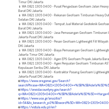
Timur DKI Jakarta
📱 WA 0821 1305 0400 - Pusat Pengadaan Geofoam Jalan Heavy 
Barat DKI Jakarta
📱 WA 0821 1305 0400 - Rekanan Geofoam Timbunan Heavy Dut
Selatan DKI Jakarta
📱 WA 0821 1305 0400 - Tempat Jual Material Geoteknik Geofoa
Barat DKI Jakarta
📱 WA 0821 1305 0400 - Jasa Pemasangan Geofoam Timbunan 
Jakarta Pusat DKI Jakarta
📱 WA 0821 1305 0400 - Pesan Geofoam Lightweight Fill Wilayah 
DKI Jakarta
📱 WA 0821 1305 0400 - Biaya Pemasangan Geofoam Lightweight 
Jakarta Timur DKI Jakarta
📱 WA 0821 1305 0400 - Agen EPS Geofoam Proyek Jakarta Barat
📱 WA 0821 1305 0400 - Agen Penjualan Geofoam Timbunan A
Kepulauan Seribu DKI Jakarta
📱 WA 0821 1305 0400 - Kontraktor Pasang Geofoam Lightweight 
Jakarta Pusat DKI Jakarta
🌐
https://www.oregonwi.gov/Search?
searchPhrase=WA+0821+1305+0400++%5B%5BAdefa%5D%5D++K
🌐
https://oneidacountyny.gov/search?
q=WA+0821+1305+0400++%5B%5BAdefa%5D%5D++Harga+Pema
🌐
https://www.uoa.gr/anazitisi?
id=54&tx_kesearch_pi1%5Bsword%5D=WA+0821+1305+0400++
🌐
https://vistula.edu.pl/en?