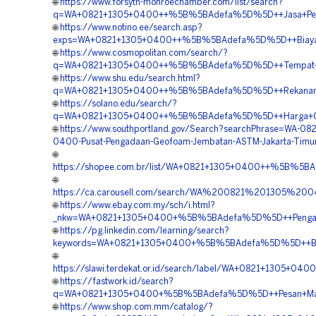
🌐
https://www.forsyth-monroechamber.com/list/search?
q=WA+0821+1305+0400++%5B%5BAdefa%5D%5D++Jasa+Pengada
🌐
https://www.notino.ee/search.asp?
exps=WA+0821+1305+0400++%5B%5BAdefa%5D%5D++Biaya+P
🌐
https://www.cosmopolitan.com/search/?
q=WA+0821+1305+0400++%5B%5BAdefa%5D%5D++Tempat+Jual
🌐
https://www.shu.edu/search.html?
q=WA+0821+1305+0400++%5B%5BAdefa%5D%5D++Rekanan+Geo
🌐
https://solano.edu/search/?
q=WA+0821+1305+0400++%5B%5BAdefa%5D%5D++Harga+Geof
🌐
https://www.southportland.gov/Search?searchPhrase=WA-082
0400-Pusat-Pengadaan-Geofoam-Jembatan-ASTM-Jakarta-Timur
🌐
https://shopee.com.br/list/WA+0821+1305+0400++%5B%5BAd
🌐
https://ca.carousell.com/search/WA%200821%201305%
🌐
https://www.ebay.com.my/sch/i.html?
_nkw=WA+0821+1305+0400+%5B%5BAdefa%5D%5D++Pengadaa
🌐
https://pg.linkedin.com/learning/search?
keywords=WA+0821+1305+0400+%5B%5BAdefa%5D%5D++Biaya
🌐
https://slawi.terdekat.or.id/search/label/WA+0821+1305
🌐
https://fastwork.id/search?
q=WA+0821+1305+0400+%5B%5BAdefa%5D%5D++Pesan+Materia
🌐
https://www.shop.com.mm/catalog/?