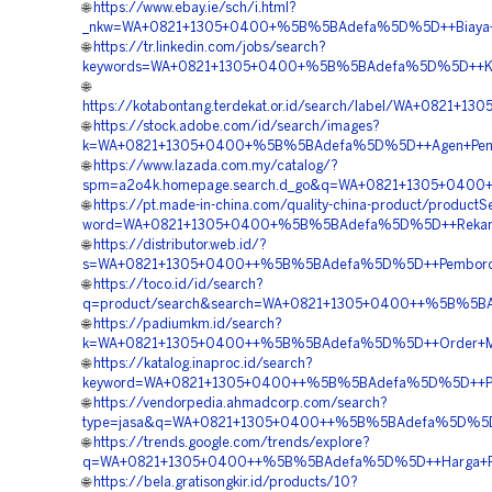
🌐
https://www.ebay.ie/sch/i.html?
_nkw=WA+0821+1305+0400+%5B%5BAdefa%5D%5D++Biaya+Pem
🌐
https://tr.linkedin.com/jobs/search?
keywords=WA+0821+1305+0400+%5B%5BAdefa%5D%5D++Kontra
🌐
https://kotabontang.terdekat.or.id/search/label/WA+082
🌐
https://stock.adobe.com/id/search/images?
k=WA+0821+1305+0400+%5B%5BAdefa%5D%5D++Agen+Penjual
🌐
https://www.lazada.com.my/catalog/?
spm=a2o4k.homepage.search.d_go&q=WA+0821+1305+0400+%
🌐
https://pt.made-in-china.com/quality-china-product/productS
word=WA+0821+1305+0400+%5B%5BAdefa%5D%5D++Rekanan+G
🌐
https://distributor.web.id/?
s=WA+0821+1305+0400++%5B%5BAdefa%5D%5D++Pemborong+G
🌐
https://toco.id/id/search?
q=product/search&search=WA+0821+1305+0400++%5B%5BAdefa
🌐
https://padiumkm.id/search?
k=WA+0821+1305+0400++%5B%5BAdefa%5D%5D++Order+Mater
🌐
https://katalog.inaproc.id/search?
keyword=WA+0821+1305+0400++%5B%5BAdefa%5D%5D++Penyedi
🌐
https://vendorpedia.ahmadcorp.com/search?
type=jasa&q=WA+0821+1305+0400++%5B%5BAdefa%5D%5D++Ha
🌐
https://trends.google.com/trends/explore?
q=WA+0821+1305+0400++%5B%5BAdefa%5D%5D++Harga+Pengad
🌐
https://bela.gratisongkir.id/products/10?