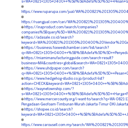
s=WA+0821+1305+0400++%5B%5BAdefa%5D%5D++Pesan+Geofoa
🌐
https://www.ruparupa.com/jual/WA%200821%201305%20
🌐
https://ruangjual.com/cari/WA%200821%201305%2004
🌐
https://inaproduct.com/search/companies?
companies%5Bquery%5D=WA%200821%201305%200400%2
🌐
https://adasale.co.id/search?
keyword=WA%200821%201305%200400%20Vendor%20Geofo
🌐
https://business.foxwestchamber.com/list/search?
q=WA+0821+1305+0400++%5B%5BAdefa%5D%5D++Penyedia+G
🌐
https://miamimanufacturingguide.com/search-result?
business=MA&countries=global&search=WA+0821+1305+040
🌐
https://www.uhdpaper.com/search?
q=WA+0821+1305+0400++%5B%5BAdefa%5D%5D++Pesan+Geofo
🌐
https://www.hedgehog-studio.co.jp/product-list?
action=CHECK&keyword=WA+0821+1305+0400++%5B%5BAdefa%5
🌐
https://waynetownship.com/?
s=WA+0821+1305+0400++%5B%5BAdefa%5D%5D++Harga+Pemas
🌐
https://www.mercercounty.org/i-want-to/search?q=WA-0821-
Pengadaan-Geofoam-Timbunan-Murah-Jakarta-Timur-DKI-Jakart
🌐
https://shopee.co.id/search?
keyword=WA+0821+1305+0400++%5B%5BAdefa%5D%5D++Jasa+
🌐
https://www.carousell.com.my/search/WA%200821%2013