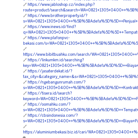
🔗
https://www.jabloshop.cz/index.php?
route=product/search&search=WA+0821+1305+0400++%5B%5
🔗
https://www.brotherproperty.id/?
s=WA+0821+1305+0400++%5B%5BAdefa%5D%5D++Penjual+Geof
🔗
https://www.inews.id/find?
q=WA+0821+1305+0400++%5B%5BAdefa%5D%5D++Tempat+Jual+
🔗
https://www.plafonpvc-
bekasi.com/s=WA+0821+1305+0400++%5B%5BAdefa%5D%5D++Pe
🔗
https://www.bibitbuahku.com/search/WA+0821+1305+0400+
🔗
https://linkumkm.id/searching?
key=WA+0821+1305+0400++%5B%5BAdefa%5D%5D++Biaya+Pema
🔗
https://jasaterdekat.id/?
tax_city=&category_name=&s=WA+0821+1305+0400++%5B%5B
🔗
https://ngebangunrumah.com/?
s=WA+0821+1305+0400++%5B%5BAdefa%5D%5D++Kontraktor+Pa
🔗
https://tisera.id/search?
keyword=WA+0821+1305+0400++%5B%5BAdefa%5D%5D++Pemb
🔗
https://oomahku.com/?
s=WA+0821+1305+0400++%5B%5BAdefa%5D%5D++Tempat+Jual
🔗
https://cbsindonesia.com/?
s=WA+0821+1305+0400++%5B%5BAdefa%5D%5D++Biaya+Pasang
🔗
https://aluminiumbekasi.biz.id/cari/WA+0821+1305+0400
🌐