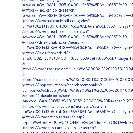
keyword=WA+0821+1305+0400++%5B%5BAdefa%5D%5D++Biaya
🌐
https://lakukan.co.id/search?
keyword=WA+0821+1305+0400++%5B%5BAdefa%5D%5D++Jasa+P
🌐
https://www.jualaku.id/all-categories?
q=WA+0821+1305+0400++%5B%5BAdefa%5D%5D++Biaya+Pema
🌐
https://www.pricebook.co.id/search?
keyword=WA+0821+1305+0400++%5B%5BAdefa%5D%5D++Harga
🌐
https://direktoriukm.com/search/?
q=WA+0821+1305+0400++%5B%5BAdefa%5D%5D++Biaya+Pengad
🌐
https://blog.fastwork.id/?
s=WA+0821+1305+0400++%5B%5BAdefa%5D%5D++Biaya+Pasan
🌐
https://www.ruparupa.com/jual/WA%200821%201305%2
🌐
https://ruangjual.com/cari/WA%200821%201305%20040
🌐
https://inaproduct.com/search/companies?
companies%5Bquery%5D=WA%200821%201305%200400%20
🌐
https://adasale.co.id/search?
keyword=WA%200821%201305%200400%20Rekanan%20Ge
🌐
https://www.mitchellsd.com/members/search?
q=WA+0821+1305+0400++%5B%5BAdefa%5D%5D++Biaya+Pasa
🌐
https://www.notino.sk/search.asp?
exps=WA+0821+1305+0400++%5B%5BAdefa%5D%5D++Rekanan
🌐
https://www.aboutamazon.co.uk/search?