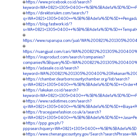
🌐
https://www.pricebook.co.id/search?
keyword=WA+0821+1305+0400++%5B%5BAdefa%5D%5D++Pusat+P
🌐
https://direktoriukm.com/search/?
q=WA+0821+1305+0400++%5B%5BAdefa%5D%5D++Pengadaan+
🌐
https://blog.fastwork.id/?
s=WA+0821+1305+0400++%5B%5BAdefa%5D%5D++Tempat+Jual+
🌐
https://www.ruparupa.com/jual/WA%200821%201305%20
🌐
https://ruangjual.com/cari/WA%200821%201305%20040
🌐
https://inaproduct.com/search/companies?
companies%5Bquery%5D=WA%200821%201305%200400%2
🌐
https://adasale.co.id/search?
keyword=WA%200821%201305%200400%20Rekanan%20Ge
🌐
https://chamber.dearborncountychamber.org/list/search?
q=WA+0821+1305+0400++%5B%5BAdefa%5D%5D++Order+Materi
🌐
https://lakukan.co.id/search?
keyword=WA+0821+1305+0400++%5B%5BAdefa%5D%5D++Pusa
🌐
https://www.radiotimes.com/search?
q=WA+0821+1305+0400++%5B%5BAdefa%5D%5D++Biaya+Penga
🌐
https://traceyjanefashion.co.uk/a/search?
q=WA+0821+1305+0400++%5B%5BAdefa%5D%5D++Jasa+Penga
🌐
https://ppp.gov.ph/?
pppsearchquery=WA+0821+1305+0400++%5B%5BAdefa%5D%5D+
🌐
https://www.chenangocountyny.gov/Search?searchPhrase=WA