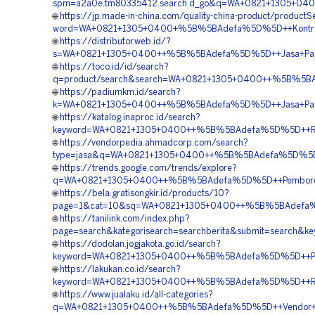
spm=a2a0e.tm80335412.search.d_go&q=WA+0821+1305+0400
🌐
https://jp.made-in-china.com/quality-china-product/productS
word=WA+0821+1305+0400+%5B%5BAdefa%5D%5D++Kontraktor+
🌐
https://distributor.web.id/?
s=WA+0821+1305+0400++%5B%5BAdefa%5D%5D++Jasa+Pasang
🌐
https://toco.id/id/search?
q=product/search&search=WA+0821+1305+0400++%5B%5BAdef
🌐
https://padiumkm.id/search?
k=WA+0821+1305+0400++%5B%5BAdefa%5D%5D++Jasa+Pasan
🌐
https://katalog.inaproc.id/search?
keyword=WA+0821+1305+0400++%5B%5BAdefa%5D%5D++Rekana
🌐
https://vendorpedia.ahmadcorp.com/search?
type=jasa&q=WA+0821+1305+0400++%5B%5BAdefa%5D%5D++P
🌐
https://trends.google.com/trends/explore?
q=WA+0821+1305+0400++%5B%5BAdefa%5D%5D++Pemborong+G
🌐
https://bela.gratisongkir.id/products/10?
page=1&cat=10&sq=WA+0821+1305+0400++%5B%5BAdefa%5D%5
🌐
https://tanilink.com/index.php?
page=search&kategorisearch=searchberita&submit=search
🌐
https://dodolan.jogjakota.go.id/search?
keyword=WA+0821+1305+0400++%5B%5BAdefa%5D%5D++Pusat+P
🌐
https://lakukan.co.id/search?
keyword=WA+0821+1305+0400++%5B%5BAdefa%5D%5D++Rekana
🌐
https://www.jualaku.id/all-categories?
q=WA+0821+1305+0400++%5B%5BAdefa%5D%5D++Vendor+Geofo