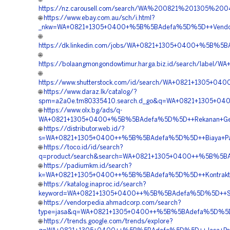
https://nz.carousell.com/search/WA%200821%201305%
🌐
https://www.ebay.com.au/sch/i.html?
_nkw=WA+0821+1305+0400+%5B%5BAdefa%5D%5D++Vendor+P
🌐
https://dk.linkedin.com/jobs/WA+0821+1305+0400+%5B%5B
🌐
https://bolaangmongondowtimur.harga.biz.id/search/lab
🌐
https://www.shutterstock.com/id/search/WA+0821+1305+0
🌐
https://www.daraz.lk/catalog/?
spm=a2a0e.tm80335410.search.d_go&q=WA+0821+1305+0400+
🌐
https://www.olx.bg/ads/q-
WA+0821+1305+0400+%5B%5BAdefa%5D%5D++Rekanan+Geofo
🌐
https://distributor.web.id/?
s=WA+0821+1305+0400++%5B%5BAdefa%5D%5D++Biaya+Pasan
🌐
https://toco.id/id/search?
q=product/search&search=WA+0821+1305+0400++%5B%5BAde
🌐
https://padiumkm.id/search?
k=WA+0821+1305+0400++%5B%5BAdefa%5D%5D++Kontraktor+
🌐
https://katalog.inaproc.id/search?
keyword=WA+0821+1305+0400++%5B%5BAdefa%5D%5D++Suppl
🌐
https://vendorpedia.ahmadcorp.com/search?
type=jasa&q=WA+0821+1305+0400++%5B%5BAdefa%5D%5D++H
🌐
https://trends.google.com/trends/explore?