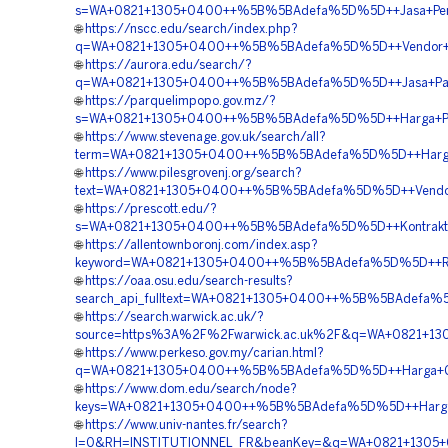
s=WA+0821+1305+0400++%5B%5BAdefa%5D%5D++Jasa+Pemasa
🌐
https://nscc.edu/search/index.php?
q=WA+0821+1305+0400++%5B%5BAdefa%5D%5D++Vendor+Geof
🌐
https://aurora.edu/search/?
q=WA+0821+1305+0400++%5B%5BAdefa%5D%5D++Jasa+Pasang+
🌐
https://parquelimpopo.gov.mz/?
s=WA+0821+1305+0400++%5B%5BAdefa%5D%5D++Harga+Pasa
🌐
https://www.stevenage.gov.uk/search/all?
term=WA+0821+1305+0400++%5B%5BAdefa%5D%5D++Harga+G
🌐
https://www.pilesgrovenj.org/search?
text=WA+0821+1305+0400++%5B%5BAdefa%5D%5D++Vendor+J
🌐
https://prescott.edu/?
s=WA+0821+1305+0400++%5B%5BAdefa%5D%5D++Kontraktor+P
🌐
https://allentownboronj.com/index.asp?
keyword=WA+0821+1305+0400++%5B%5BAdefa%5D%5D++Reka
🌐
https://oaa.osu.edu/search-results?
search_api_fulltext=WA+0821+1305+0400++%5B%5BAdefa%5
🌐
https://search.warwick.ac.uk/?
source=https%3A%2F%2Fwarwick.ac.uk%2F&q=WA+0821+13
🌐
https://www.perkeso.gov.my/carian.html?
q=WA+0821+1305+0400++%5B%5BAdefa%5D%5D++Harga+Geof
🌐
https://www.dom.edu/search/node?
keys=WA+0821+1305+0400++%5B%5BAdefa%5D%5D++Harga+Pe
🌐
https://www.univ-nantes.fr/search?
l=0&RH=INSTITUTIONNEL_FR&beanKey=&q=WA+0821+1305+040