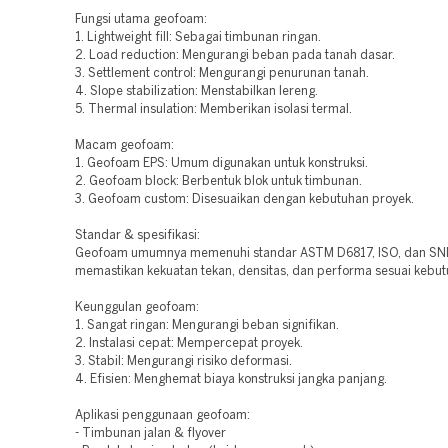
Fungsi utama geofoam:
1. Lightweight fill: Sebagai timbunan ringan.
2. Load reduction: Mengurangi beban pada tanah dasar.
3. Settlement control: Mengurangi penurunan tanah.
4. Slope stabilization: Menstabilkan lereng.
5. Thermal insulation: Memberikan isolasi termal.
Macam geofoam:
1. Geofoam EPS: Umum digunakan untuk konstruksi.
2. Geofoam block: Berbentuk blok untuk timbunan.
3. Geofoam custom: Disesuaikan dengan kebutuhan proyek.
Standar & spesifikasi:
Geofoam umumnya memenuhi standar ASTM D6817, ISO, dan SNI
memastikan kekuatan tekan, densitas, dan performa sesuai kebut
Keunggulan geofoam:
1. Sangat ringan: Mengurangi beban signifikan.
2. Instalasi cepat: Mempercepat proyek.
3. Stabil: Mengurangi risiko deformasi.
4. Efisien: Menghemat biaya konstruksi jangka panjang.
Aplikasi penggunaan geofoam:
- Timbunan jalan & flyover