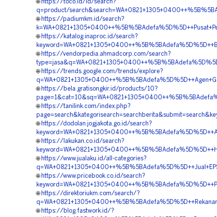
🌐
https://toco.id/id/search?
q=product/search&search=WA+0821+1305+0400++%5B%5BAde
🌐
https://padiumkm.id/search?
k=WA+0821+1305+0400++%5B%5BAdefa%5D%5D++Pusat+Pengada
🌐
https://katalog.inaproc.id/search?
keyword=WA+0821+1305+0400++%5B%5BAdefa%5D%5D++Biaya
🌐
https://vendorpedia.ahmadcorp.com/search?
type=jasa&q=WA+0821+1305+0400++%5B%5BAdefa%5D%5D++
🌐
https://trends.google.com/trends/explore?
q=WA+0821+1305+0400++%5B%5BAdefa%5D%5D++Agen+Geofo
🌐
https://bela.gratisongkir.id/products/10?
page=1&cat=10&sq=WA+0821+1305+0400++%5B%5BAdefa%5D%
🌐
https://tanilink.com/index.php?
page=search&kategorisearch=searchberita&submit=search
🌐
https://dodolan.jogjakota.go.id/search?
keyword=WA+0821+1305+0400++%5B%5BAdefa%5D%5D++Agen+Pe
🌐
https://lakukan.co.id/search?
keyword=WA+0821+1305+0400++%5B%5BAdefa%5D%5D++Harga
🌐
https://www.jualaku.id/all-categories?
q=WA+0821+1305+0400++%5B%5BAdefa%5D%5D++Jual+EPS+G
🌐
https://www.pricebook.co.id/search?
keyword=WA+0821+1305+0400++%5B%5BAdefa%5D%5D++Penga
🌐
https://direktoriukm.com/search/?
q=WA+0821+1305+0400++%5B%5BAdefa%5D%5D++Rekanan+Ge
🌐
https://blog.fastwork.id/?