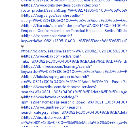
q=WA+0821+1305+0400++%5B%5BAdefa%5D%5D++Vendor+Jual
🌐
https://www.dckits-devideos.co.uk/index.php?
route=product/search&tag=WA+0821+1305+0400++%5B%5BAd
🌐
https://oag.ca.gov/search-results/?
query=WA+0821+1305+0400++%5B%5BAdefa%5D%5D++Order+Mat
🌐
https://tsu.edu/search/index.php?q=WA-0821-1305-0400-Pu
Penjualan-Geofoam-Jembatan-Terdekat-Kepulauan-Seribu-DKI-Ja
🌐
https://shopee.co.id/search?
keyword=WA+0821+1305+0400++%5B%5BAdefa%5D%5D++Peng
🌐
https://id.carousell.com/search/WA%200821%201305%2
🌐
https://www.ebay.com/sch/i.html?
_nkw=WA+0821+1305+0400+%5B%5BAdefa%5D%5D++Vendor+Pen
🌐
https://dk.linkedin.com/learning/search?
keywords=WA+0821+1305+0400+%5B%5BAdefa%5D%5D++Pusat
🌐
https://lubuksikaping.ada.or.id/search?
q=WA+0821+1305+0400+%5B%5BAdefa%5D%5D++Pusat+Penjual
🌐
https://www.sribu.com/id/browse-services?
search=WA+0821+1305+0400+%5B%5BAdefa%5D%5D++Agen+Penj
🌐
https://www.lazada.vn/catalog/?
spm=a2o4n.homepage.search.d_go&q=WA+0821+1305+0400
🌐
https://www.gumtree.com/search?
search_category=all&q=WA+0821+1305+0400+%5B%5BAdefa
🌐
https://distributor.web.id/?
s=WA+0821+1305+0400++%5B%5BAdefa%5D%5D++Biaya+Pengad