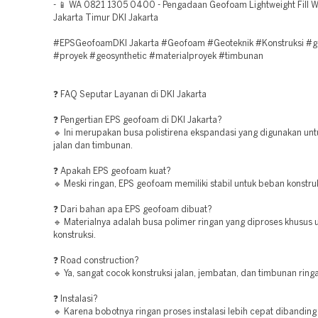
- 📱 WA 0821 1305 0400 - Pengadaan Geofoam Lightweight Fill W
Jakarta Timur DKI Jakarta
#EPSGeofoamDKI Jakarta #Geofoam #Geoteknik #Konstruksi #g
#proyek #geosynthetic #materialproyek #timbunan
❓ FAQ Seputar Layanan di DKI Jakarta
❓ Pengertian EPS geofoam di DKI Jakarta?
🔹 Ini merupakan busa polistirena ekspandasi yang digunakan unt
jalan dan timbunan.
❓ Apakah EPS geofoam kuat?
🔹 Meski ringan, EPS geofoam memiliki stabil untuk beban konstruk
❓ Dari bahan apa EPS geofoam dibuat?
🔹 Materialnya adalah busa polimer ringan yang diproses khusus 
konstruksi.
❓ Road construction?
🔹 Ya, sangat cocok konstruksi jalan, jembatan, dan timbunan ring
❓ Instalasi?
🔹 Karena bobotnya ringan proses instalasi lebih cepat dibandin