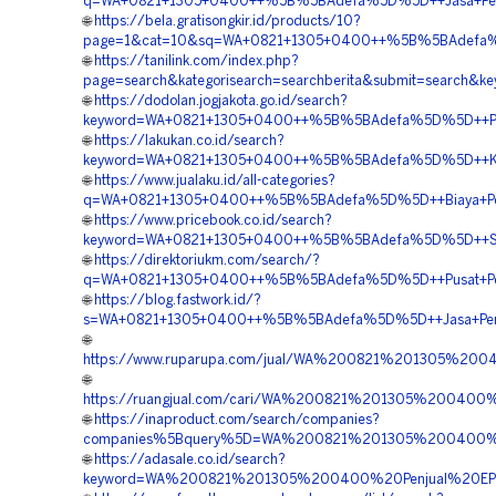
q=WA+0821+1305+0400++%5B%5BAdefa%5D%5D++Jasa+Pemas
🌐
https://bela.gratisongkir.id/products/10?
page=1&cat=10&sq=WA+0821+1305+0400++%5B%5BAdefa%5D%5
🌐
https://tanilink.com/index.php?
page=search&kategorisearch=searchberita&submit=search
🌐
https://dodolan.jogjakota.go.id/search?
keyword=WA+0821+1305+0400++%5B%5BAdefa%5D%5D++Penjua
🌐
https://lakukan.co.id/search?
keyword=WA+0821+1305+0400++%5B%5BAdefa%5D%5D++Kontrak
🌐
https://www.jualaku.id/all-categories?
q=WA+0821+1305+0400++%5B%5BAdefa%5D%5D++Biaya+Pemasan
🌐
https://www.pricebook.co.id/search?
keyword=WA+0821+1305+0400++%5B%5BAdefa%5D%5D++Suppli
🌐
https://direktoriukm.com/search/?
q=WA+0821+1305+0400++%5B%5BAdefa%5D%5D++Pusat+Pengad
🌐
https://blog.fastwork.id/?
s=WA+0821+1305+0400++%5B%5BAdefa%5D%5D++Jasa+Penga
🌐
https://www.ruparupa.com/jual/WA%200821%201305%20
🌐
https://ruangjual.com/cari/WA%200821%201305%2004
🌐
https://inaproduct.com/search/companies?
companies%5Bquery%5D=WA%200821%201305%200400%2
🌐
https://adasale.co.id/search?
keyword=WA%200821%201305%200400%20Penjual%20EP