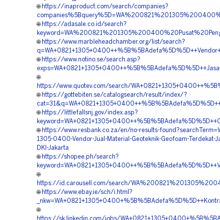
🌐
https://inaproduct.com/search/companies?
companies%5Bquery%5D=WA%200821%201305%200400%2
🌐
https://adasale.co.id/search?
keyword=WA%200821%201305%200400%20Pusat%20Peng
🌐
https://www.marbleheadchamber.org/list/search?
q=WA+0821+1305+0400++%5B%5BAdefa%5D%5D++Vendor+Pen
🌐
https://www.notino.se/search.asp?
exps=WA+0821+1305+0400++%5B%5BAdefa%5D%5D++Jasa+Pas
🌐
https://www.quotev.com/search/WA+0821+1305+0400++%5B%
🌐
https://gottebiten.se/catalogsearch/result/index/?
cat=31&q=WA+0821+1305+0400++%5B%5BAdefa%5D%5D++Penga
🌐
https://littlefallsnj.gov/index.asp?
keyword=WA+0821+1305+0400++%5B%5BAdefa%5D%5D++Orde
🌐
https://www.resbank.co.za/en/no-results-found?searchTerm
1305-0400-Vendor-Jual-Material-Geoteknik-Geofoam-Terdekat-Ja
DKI-Jakarta
🌐
https://shopee.ph/search?
keyword=WA+0821+1305+0400++%5B%5BAdefa%5D%5D++Vendo
🌐
https://id.carousell.com/search/WA%200821%201305%
🌐
https://www.ebay.ie/sch/i.html?
_nkw=WA+0821+1305+0400+%5B%5BAdefa%5D%5D++Kontrakto
🌐
https://sk.linkedin.com/jobs/WA+0821+1305+0400+%5B%5BA