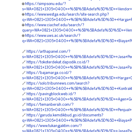
🌐
https://simpsonu.edu/?
s=WA+0821+1305+0400++%5B%5BAdefa%5D%5D++Vendor+Geofo
🌐
https://www.westga.edu/search/site-search.php?
q=WA+0821+1305+0400++%5B%5BAdefa%5D%5D++Harga+Pasa
🌐
https://www.ciachef.edu/search/?
query=WA+0821+1305+0400++%5B%5BAdefa%5D%5D++Vendor+
🌐
https://www.uws.ac.uk/search/?
q=WA+0821+1305+0400++%5B%5BAdefa%5D%5D++Biaya+Pemasan
🔗
https://arthapanel.com/?
s=WA+0821+1305+0400++%5B%5BAdefa%5D%5D++Jasa+Pengada
🔗
https://tokoterdekat.dapodik.co.id/?
s=WA+0821+1305+0400++%5B%5BAdefa%5D%5D++Jasa+Pasang
🔗
https://bajamarga.co.id/?
s=WA+0821+1305+0400++%5B%5BAdefa%5D%5D++Harga+Geofo
🔗
https://solo.tribunnews.com/search?
q=WA+0821+1305+0400++%5B%5BAdefa%5D%5D++Kontraktor+P
🔗
https://pavingblock.web.id/?
s=WA+0821+1305+0400++%5B%5BAdefa%5D%5D++Agen+Geofo
🔗
https://temanbersih.com/?
s=WA+0821+1305+0400++%5B%5BAdefa%5D%5D++Penjual+Geofo
🔗
https://garuda.kemdikbud.go.id/documents?
q=WA+0821+1305+0400++%5B%5BAdefa%5D%5D++Biaya+Pasan
🔗
https://www.tukangjaktim.com/?
s=WA+0821+1305+0400++%5B%5BAdefa%5D%5D++Jasa+Pasang+