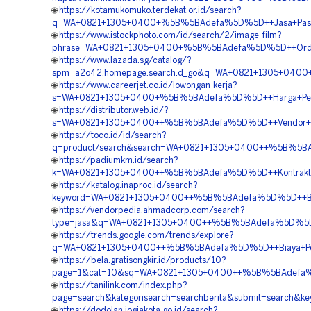
🌐
https://kotamukomuko.terdekat.or.id/search?
q=WA+0821+1305+0400+%5B%5BAdefa%5D%5D++Jasa+Pasang
🌐
https://www.istockphoto.com/id/search/2/image-film?
phrase=WA+0821+1305+0400+%5B%5BAdefa%5D%5D++Order+Ma
🌐
https://www.lazada.sg/catalog/?
spm=a2o42.homepage.search.d_go&q=WA+0821+1305+0400+
🌐
https://www.careerjet.co.id/lowongan-kerja?
s=WA+0821+1305+0400+%5B%5BAdefa%5D%5D++Harga+Pengada
🌐
https://distributor.web.id/?
s=WA+0821+1305+0400++%5B%5BAdefa%5D%5D++Vendor+Geo
🌐
https://toco.id/id/search?
q=product/search&search=WA+0821+1305+0400++%5B%5BAdef
🌐
https://padiumkm.id/search?
k=WA+0821+1305+0400++%5B%5BAdefa%5D%5D++Kontraktor
🌐
https://katalog.inaproc.id/search?
keyword=WA+0821+1305+0400++%5B%5BAdefa%5D%5D++Biaya
🌐
https://vendorpedia.ahmadcorp.com/search?
type=jasa&q=WA+0821+1305+0400++%5B%5BAdefa%5D%5D++P
🌐
https://trends.google.com/trends/explore?
q=WA+0821+1305+0400++%5B%5BAdefa%5D%5D++Biaya+Penga
🌐
https://bela.gratisongkir.id/products/10?
page=1&cat=10&sq=WA+0821+1305+0400++%5B%5BAdefa%5D%5
🌐
https://tanilink.com/index.php?
page=search&kategorisearch=searchberita&submit=search
🌐
https://dodolan.jogjakota.go.id/search?