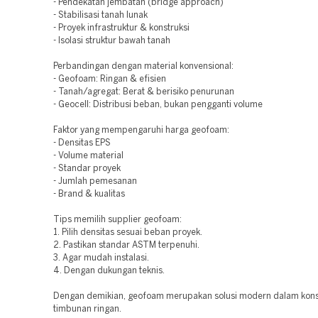
- Pendekatan jembatan (bridge approach)
- Stabilisasi tanah lunak
- Proyek infrastruktur & konstruksi
- Isolasi struktur bawah tanah
Perbandingan dengan material konvensional:
- Geofoam: Ringan & efisien
- Tanah/agregat: Berat & berisiko penurunan
- Geocell: Distribusi beban, bukan pengganti volume
Faktor yang mempengaruhi harga geofoam:
- Densitas EPS
- Volume material
- Standar proyek
- Jumlah pemesanan
- Brand & kualitas
Tips memilih supplier geofoam:
1. Pilih densitas sesuai beban proyek.
2. Pastikan standar ASTM terpenuhi.
3. Agar mudah instalasi.
4. Dengan dukungan teknis.
Dengan demikian, geofoam merupakan solusi modern dalam kons
timbunan ringan.