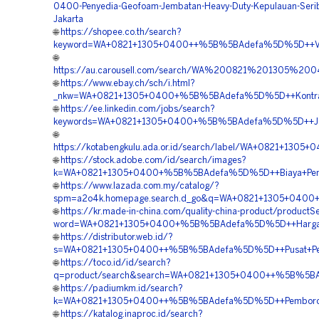
0400-Penyedia-Geofoam-Jembatan-Heavy-Duty-Kepulauan-Serib
Jakarta
🌐
https://shopee.co.th/search?
keyword=WA+0821+1305+0400++%5B%5BAdefa%5D%5D++Vendor+
🌐
https://au.carousell.com/search/WA%200821%201305%
🌐
https://www.ebay.ch/sch/i.html?
_nkw=WA+0821+1305+0400+%5B%5BAdefa%5D%5D++Kontrakto
🌐
https://ee.linkedin.com/jobs/search?
keywords=WA+0821+1305+0400+%5B%5BAdefa%5D%5D++Jasa+P
🌐
https://kotabengkulu.ada.or.id/search/label/WA+0821+13
🌐
https://stock.adobe.com/id/search/images?
k=WA+0821+1305+0400+%5B%5BAdefa%5D%5D++Biaya+Pemas
🌐
https://www.lazada.com.my/catalog/?
spm=a2o4k.homepage.search.d_go&q=WA+0821+1305+0400+
🌐
https://kr.made-in-china.com/quality-china-product/productS
word=WA+0821+1305+0400+%5B%5BAdefa%5D%5D++Harga+Pas
🌐
https://distributor.web.id/?
s=WA+0821+1305+0400++%5B%5BAdefa%5D%5D++Pusat+Penju
🌐
https://toco.id/id/search?
q=product/search&search=WA+0821+1305+0400++%5B%5BAd
🌐
https://padiumkm.id/search?
k=WA+0821+1305+0400++%5B%5BAdefa%5D%5D++Pemborong+
🌐
https://katalog.inaproc.id/search?