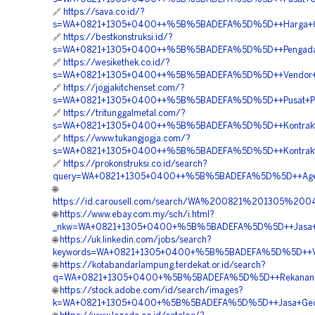
🔗
https://sava.co.id/?
s=WA+0821+1305+0400++%5B%5BADEFA%5D%5D++Harga+Geo
🔗
https://bestkonstruksi.id/?
s=WA+0821+1305+0400++%5B%5BADEFA%5D%5D++Pengadaan+G
🔗
https://wesikethek.co.id/?
s=WA+0821+1305+0400++%5B%5BADEFA%5D%5D++Vendor+Jual+
🔗
https://jogjakitchenset.com/?
s=WA+0821+1305+0400++%5B%5BADEFA%5D%5D++Pusat+Penju
🔗
https://tritunggalmetal.com/?
s=WA+0821+1305+0400++%5B%5BADEFA%5D%5D++Kontraktor+P
🔗
https://www.tukangjogja.com/?
s=WA+0821+1305+0400++%5B%5BADEFA%5D%5D++Kontraktor+P
🔗
https://prokonstruksi.co.id/search?
query=WA+0821+1305+0400++%5B%5BADEFA%5D%5D++Agen+Pe
🌐
https://id.carousell.com/search/WA%200821%201305%2
🌐
https://www.ebay.com.my/sch/i.html?
_nkw=WA+0821+1305+0400+%5B%5BADEFA%5D%5D++Jasa+Geo
🌐
https://uk.linkedin.com/jobs/search?
keywords=WA+0821+1305+0400+%5B%5BADEFA%5D%5D++Vendo
🌐
https://kotabandarlampung.terdekat.or.id/search?
q=WA+0821+1305+0400+%5B%5BADEFA%5D%5D++Rekanan+Mate
🌐
https://stock.adobe.com/id/search/images?
k=WA+0821+1305+0400+%5B%5BADEFA%5D%5D++Jasa+Geotub