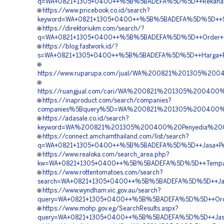
q=WA+0821+1305+0400++%5B%5BADEFA%5D%5D++Rekanan+Ge
🌐
https://www.pricebook.co.id/search?
keyword=WA+0821+1305+0400++%5B%5BADEFA%5D%5D++Suppl
🌐
https://direktoriukm.com/search/?
q=WA+0821+1305+0400++%5B%5BADEFA%5D%5D++Order+Geot
🌐
https://blog.fastwork.id/?
s=WA+0821+1305+0400++%5B%5BADEFA%5D%5D++Harga+Pasan
🌐
https://www.ruparupa.com/jual/WA%200821%201305%20
🌐
https://ruangjual.com/cari/WA%200821%201305%20040
🌐
https://inaproduct.com/search/companies?
companies%5Bquery%5D=WA%200821%201305%200400%2
🌐
https://adasale.co.id/search?
keyword=WA%200821%201305%200400%20Penyedia%20Ge
🌐
https://connect.amchamthailand.com/list/search?
q=WA+0821+1305+0400++%5B%5BADEFA%5D%5D++Jasa+Pemasa
🌐
https://www.realoka.com/search_area.php?
kw=WA+0821+1305+0400++%5B%5BADEFA%5D%5D++Tempat+Ju
🌐
https://www.rottentomatoes.com/search?
search=WA+0821+1305+0400++%5B%5BADEFA%5D%5D++Jasa+
🌐
https://www.wyndham.vic.gov.au/search?
query=WA+0821+1305+0400++%5B%5BADEFA%5D%5D++Order
🌐
https://www.mohp.gov.eg/SearchResults.aspx?
query=WA+0821+1305+0400++%5B%5BADEFA%5D%5D++Jasa+Ge