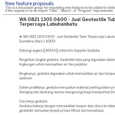
New feature proposals
This is a discussion group for requesting new features to be added to Vanta
if the request is for an import "Filter", "Macro", or "Program" improvement.
WA 0821 1305 0400 - Jual Geotextile Tu
Terpercaya Labuhanbatu
💎 WA 0821 1305 0400 - Jual Geotextile Tube Terpercaya Labuh
Sumatera Utara | ADEFA
Hubungi segera [[ADEFA]] untuk Info Supplier Geotube
Pengertian singkat geotube: Geotextile tube yang digunakan dala
lingkungan untuk memisahkan air dan padatan.
Ringkasnya, geotube digunakan untuk memisahkan air dari lumpu
sedimen.
Dalam praktiknya, geotube merupakan material penting dalam pr
dredging dan tambang, karena mengurangi biaya transportasi li
Cara kerja geotube:
Geotube bekerja dengan memasukkan lumpur atau slurry ke dala
geotekstil, kemudian terjadi proses filtrasi dan konsolidasi.