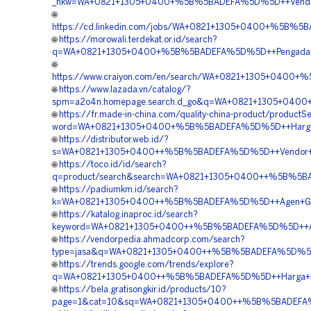
_nkw=WA+0821+1305+0400+%5B%5BADEFA%5D%5D++Vendor+G
🌐
https://cd.linkedin.com/jobs/WA+0821+1305+0400+%5B%5B
🌐
https://morowali.terdekat.or.id/search?
q=WA+0821+1305+0400+%5B%5BADEFA%5D%5D++Pengadaan+Ge
🌐
https://www.craiyon.com/en/search/WA+0821+1305+0400+%
🌐
https://www.lazada.vn/catalog/?
spm=a2o4n.homepage.search.d_go&q=WA+0821+1305+0400+
🌐
https://fr.made-in-china.com/quality-china-product/productS
word=WA+0821+1305+0400+%5B%5BADEFA%5D%5D++Harga+Pen
🌐
https://distributor.web.id/?
s=WA+0821+1305+0400++%5B%5BADEFA%5D%5D++Vendor+Geot
🌐
https://toco.id/id/search?
q=product/search&search=WA+0821+1305+0400++%5B%5BAD
🌐
https://padiumkm.id/search?
k=WA+0821+1305+0400++%5B%5BADEFA%5D%5D++Agen+Geotu
🌐
https://katalog.inaproc.id/search?
keyword=WA+0821+1305+0400++%5B%5BADEFA%5D%5D++Agen+
🌐
https://vendorpedia.ahmadcorp.com/search?
type=jasa&q=WA+0821+1305+0400++%5B%5BADEFA%5D%5D++Ha
🌐
https://trends.google.com/trends/explore?
q=WA+0821+1305+0400++%5B%5BADEFA%5D%5D++Harga+Pemas
🌐
https://bela.gratisongkir.id/products/10?
page=1&cat=10&sq=WA+0821+1305+0400++%5B%5BADEFA%5D%