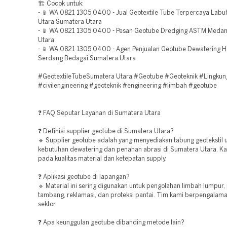
🏗️ Cocok untuk:
- 📱 WA 0821 1305 0400 - Jual Geotextile Tube Terpercaya Lab
Utara Sumatera Utara
- 📱 WA 0821 1305 0400 - Pesan Geotube Dredging ASTM Meda
Utara
- 📱 WA 0821 1305 0400 - Agen Penjualan Geotube Dewatering H
Serdang Bedagai Sumatera Utara
#GeotextileTubeSumatera Utara #Geotube #Geoteknik #Lingkun
#civilengineering #geoteknik #engineering #limbah #geotube
❓ FAQ Seputar Layanan di Sumatera Utara
❓ Definisi supplier geotube di Sumatera Utara?
🔹 Supplier geotube adalah yang menyediakan tabung geotekstil 
kebutuhan dewatering dan penahan abrasi di Sumatera Utara. Ka
pada kualitas material dan ketepatan supply.
❓ Aplikasi geotube di lapangan?
🔹 Material ini sering digunakan untuk pengolahan limbah lumpur,
tambang, reklamasi, dan proteksi pantai. Tim kami berpengalama
sektor.
❓ Apa keunggulan geotube dibanding metode lain?