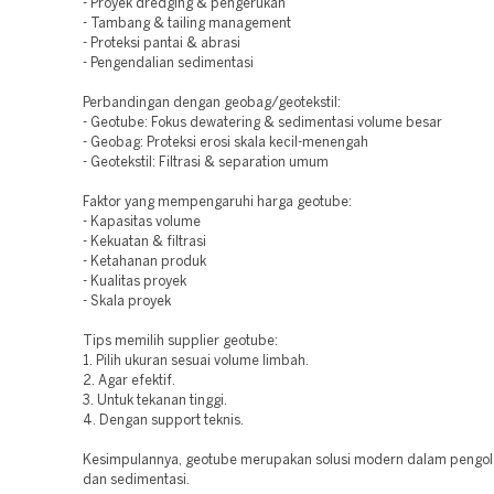
- Proyek dredging & pengerukan
- Tambang & tailing management
- Proteksi pantai & abrasi
- Pengendalian sedimentasi
Perbandingan dengan geobag/geotekstil:
- Geotube: Fokus dewatering & sedimentasi volume besar
- Geobag: Proteksi erosi skala kecil-menengah
- Geotekstil: Filtrasi & separation umum
Faktor yang mempengaruhi harga geotube:
- Kapasitas volume
- Kekuatan & filtrasi
- Ketahanan produk
- Kualitas proyek
- Skala proyek
Tips memilih supplier geotube:
1. Pilih ukuran sesuai volume limbah.
2. Agar efektif.
3. Untuk tekanan tinggi.
4. Dengan support teknis.
Kesimpulannya, geotube merupakan solusi modern dalam pengol
dan sedimentasi.