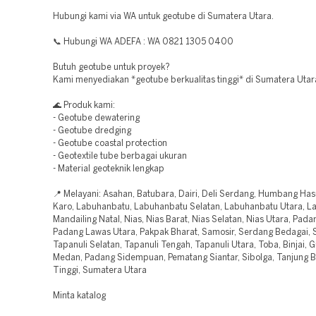
Hubungi kami via WA untuk geotube di Sumatera Utara.
📞 Hubungi WA ADEFA : WA 0821 1305 0400
Butuh geotube untuk proyek?
Kami menyediakan *geotube berkualitas tinggi* di Sumatera Utar
🌊 Produk kami:
- Geotube dewatering
- Geotube dredging
- Geotube coastal protection
- Geotextile tube berbagai ukuran
- Material geoteknik lengkap
📍 Melayani: Asahan, Batubara, Dairi, Deli Serdang, Humbang Ha
Karo, Labuhanbatu, Labuhanbatu Selatan, Labuhanbatu Utara, La
Mandailing Natal, Nias, Nias Barat, Nias Selatan, Nias Utara, Pad
Padang Lawas Utara, Pakpak Bharat, Samosir, Serdang Bedagai, 
Tapanuli Selatan, Tapanuli Tengah, Tapanuli Utara, Toba, Binjai, G
Medan, Padang Sidempuan, Pematang Siantar, Sibolga, Tanjung Ba
Tinggi, Sumatera Utara
Minta katalog