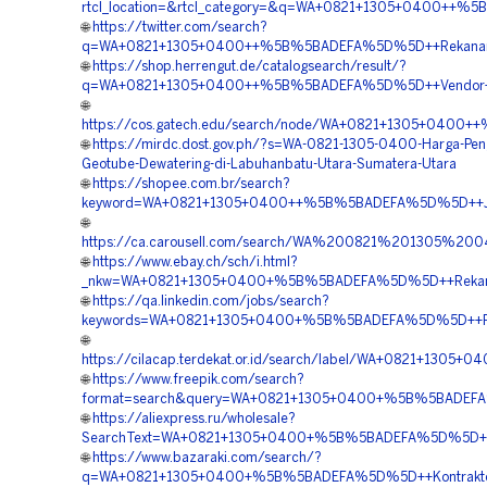
rtcl_location=&rtcl_category=&q=WA+0821+1305+0400++%
🌐
https://twitter.com/search?
q=WA+0821+1305+0400++%5B%5BADEFA%5D%5D++Rekanan+Geot
🌐
https://shop.herrengut.de/catalogsearch/result/?
q=WA+0821+1305+0400++%5B%5BADEFA%5D%5D++Vendor+Jua
🌐
https://cos.gatech.edu/search/node/WA+0821+1305+0400+
🌐
https://mirdc.dost.gov.ph/?s=WA-0821-1305-0400-Harga-Pe
Geotube-Dewatering-di-Labuhanbatu-Utara-Sumatera-Utara
🌐
https://shopee.com.br/search?
keyword=WA+0821+1305+0400++%5B%5BADEFA%5D%5D++Jasa+
🌐
https://ca.carousell.com/search/WA%200821%201305%2
🌐
https://www.ebay.ch/sch/i.html?
_nkw=WA+0821+1305+0400+%5B%5BADEFA%5D%5D++Rekanan+G
🌐
https://qa.linkedin.com/jobs/search?
keywords=WA+0821+1305+0400+%5B%5BADEFA%5D%5D++Rekana
🌐
https://cilacap.terdekat.or.id/search/label/WA+0821+130
🌐
https://www.freepik.com/search?
format=search&query=WA+0821+1305+0400+%5B%5BADEFA%
🌐
https://aliexpress.ru/wholesale?
SearchText=WA+0821+1305+0400+%5B%5BADEFA%5D%5D++Penj
🌐
https://www.bazaraki.com/search/?
q=WA+0821+1305+0400+%5B%5BADEFA%5D%5D++Kontraktor+Pe