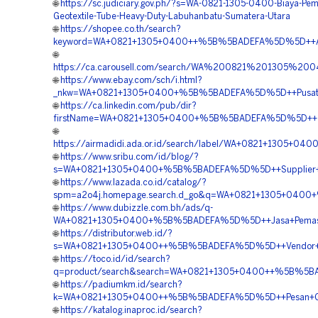
🌐
https://sc.judiciary.gov.ph/?s=WA-0821-1305-0400-Biaya-Pe
Geotextile-Tube-Heavy-Duty-Labuhanbatu-Sumatera-Utara
🌐
https://shopee.co.th/search?
keyword=WA+0821+1305+0400++%5B%5BADEFA%5D%5D++Agen
🌐
https://ca.carousell.com/search/WA%200821%201305%2
🌐
https://www.ebay.com/sch/i.html?
_nkw=WA+0821+1305+0400+%5B%5BADEFA%5D%5D++Pusat+Peng
🌐
https://ca.linkedin.com/pub/dir?
firstName=WA+0821+1305+0400+%5B%5BADEFA%5D%5D++Temp
🌐
https://airmadidi.ada.or.id/search/label/WA+0821+1305
🌐
https://www.sribu.com/id/blog/?
s=WA+0821+1305+0400+%5B%5BADEFA%5D%5D++Supplier+Geo
🌐
https://www.lazada.co.id/catalog/?
spm=a2o4j.homepage.search.d_go&q=WA+0821+1305+0400+
🌐
https://www.dubizzle.com.bh/ads/q-
WA+0821+1305+0400+%5B%5BADEFA%5D%5D++Jasa+Pemasanga
🌐
https://distributor.web.id/?
s=WA+0821+1305+0400++%5B%5BADEFA%5D%5D++Vendor+Jual
🌐
https://toco.id/id/search?
q=product/search&search=WA+0821+1305+0400++%5B%5BAD
🌐
https://padiumkm.id/search?
k=WA+0821+1305+0400++%5B%5BADEFA%5D%5D++Pesan+Geo
🌐
https://katalog.inaproc.id/search?