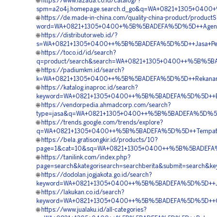
🌐
https://www.lazada.co.id/catalog/?
spm=a2o4j.homepage.search.d_go&q=WA+0821+1305+0400
🌐
https://de.made-in-china.com/quality-china-product/product
word=WA+0821+1305+0400+%5B%5BADEFA%5D%5D++Agen+Penj
🌐
https://distributor.web.id/?
s=WA+0821+1305+0400++%5B%5BADEFA%5D%5D++Jasa+Pemasa
🌐
https://toco.id/id/search?
q=product/search&search=WA+0821+1305+0400++%5B%5BA
🌐
https://padiumkm.id/search?
k=WA+0821+1305+0400++%5B%5BADEFA%5D%5D++Rekanan+Ge
🌐
https://katalog.inaproc.id/search?
keyword=WA+0821+1305+0400++%5B%5BADEFA%5D%5D++Biaya
🌐
https://vendorpedia.ahmadcorp.com/search?
type=jasa&q=WA+0821+1305+0400++%5B%5BADEFA%5D%5D++J
🌐
https://trends.google.com/trends/explore?
q=WA+0821+1305+0400++%5B%5BADEFA%5D%5D++Tempat+Jua
🌐
https://bela.gratisongkir.id/products/10?
page=1&cat=10&sq=WA+0821+1305+0400++%5B%5BADEFA%5D
🌐
https://tanilink.com/index.php?
page=search&kategorisearch=searchberita&submit=searc
🌐
https://dodolan.jogjakota.go.id/search?
keyword=WA+0821+1305+0400++%5B%5BADEFA%5D%5D++Jasa+
🌐
https://lakukan.co.id/search?
keyword=WA+0821+1305+0400++%5B%5BADEFA%5D%5D++Orde
🌐
https://www.jualaku.id/all-categories?