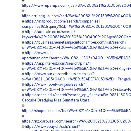
🌐
https://www.ruparupa.com/jual/WA%200821%201305%20
🌐
https://ruangjual.com/cari/WA%200821%201305%20040
🌐
https://inaproduct.com/search/companies?
companies%5Bquery%5D=WA%200821%201305%200400%2
🌐
https://adasale.co.id/search?
keyword=WA%200821%201305%200400%20Agen%20Geotu
🌐
https://business.hemetsanjacintochamber.com/list/search?
q=WA+0821+1305+0400++%5B%5BADEFA%5D%5D++Rekanan+G
🌐
https://www.jual-
apartemen.com/search/WA+0821+1305+0400++%5B%5BADEFA
🌐
https://ar.pinterest.com/search/pins/?
q=WA+0821+1305+0400++%5B%5BADEFA%5D%5D++Biaya+Peng
🌐
https://www.burgersandbeersinc.co.nz/?
s=WA+0821+1305+0400++%5B%5BADEFA%5D%5D++Pengadaan
🌐
https://www.hopetwp-nj.us/search?
q=WA+0821+1305+0400++%5B%5BADEFA%5D%5D++Jasa+Pasan
🌐
https://dacc.edu/search?search_api_fulltext=WA-0821-1305-
Geotube-Dredging-Nias-Sumatera-Utara
🌐
https://shopee.com.br/list/WA+0821+1305+0400++%5B%5B
🌐
https://nz.carousell.com/search/WA%200821%201305%
🌐
https://www.ebay.ch/sch/i.html?