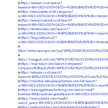
🌐
https://lakukan.co.id/search?
keyword=WA+0821+1305+0400++%5B%5BADEFA%5D%5D++Biay
🌐
https://www.jualaku.id/all-categories?
q=WA+0821+1305+0400++%5B%5BADEFA%5D%5D++Vendor+Pen
🌐
https://www.pricebook.co.id/search?
keyword=WA+0821+1305+0400++%5B%5BADEFA%5D%5D++Harg
🌐
https://direktoriukm.com/search/?
q=WA+0821+1305+0400++%5B%5BADEFA%5D%5D++Jasa+Geotu
🌐
https://blog.fastwork.id/?
s=WA+0821+1305+0400++%5B%5BADEFA%5D%5D++Kontraktor+
🌐
https://www.ruparupa.com/jual/WA%200821%201305%20
🌐
https://ruangjual.com/cari/WA%200821%201305%20040
🌐
https://inaproduct.com/search/companies?
companies%5Bquery%5D=WA%200821%201305%200400%2
🌐
https://adasale.co.id/search?
keyword=WA%200821%201305%200400%20Order%20Geotu
🌐
https://chamber.sdbusinesschamber.com/list/search?
q=WA+0821+1305+0400++%5B%5BADEFA%5D%5D++Jasa+Pemas
🌐
https://www.egyptmanufacturing.com/search-result?
business=MA&countries=global&search=WA+0821+1305+040
🌐
https://www.youtube.com/results?
search_query=WA+0821+1305+0400++%5B%5BADEFA%5D%5D+
🌐
https://www.irmscher.com/catalogsearch/result/index/?