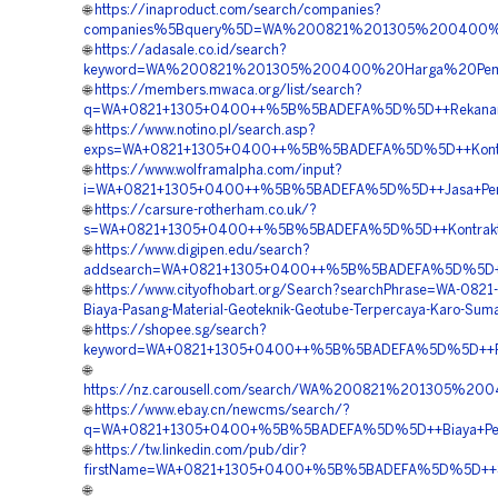
🌐
https://inaproduct.com/search/companies?
companies%5Bquery%5D=WA%200821%201305%200400%20
🌐
https://adasale.co.id/search?
keyword=WA%200821%201305%200400%20Harga%20Pemas
🌐
https://members.mwaca.org/list/search?
q=WA+0821+1305+0400++%5B%5BADEFA%5D%5D++Rekanan+Mat
🌐
https://www.notino.pl/search.asp?
exps=WA+0821+1305+0400++%5B%5BADEFA%5D%5D++Kontrakt
🌐
https://www.wolframalpha.com/input?
i=WA+0821+1305+0400++%5B%5BADEFA%5D%5D++Jasa+Pengad
🌐
https://carsure-rotherham.co.uk/?
s=WA+0821+1305+0400++%5B%5BADEFA%5D%5D++Kontraktor
🌐
https://www.digipen.edu/search?
addsearch=WA+0821+1305+0400++%5B%5BADEFA%5D%5D++Pusa
🌐
https://www.cityofhobart.org/Search?searchPhrase=WA-082
Biaya-Pasang-Material-Geoteknik-Geotube-Terpercaya-Karo-Suma
🌐
https://shopee.sg/search?
keyword=WA+0821+1305+0400++%5B%5BADEFA%5D%5D++Pusat
🌐
https://nz.carousell.com/search/WA%200821%201305%
🌐
https://www.ebay.cn/newcms/search/?
q=WA+0821+1305+0400+%5B%5BADEFA%5D%5D++Biaya+Pemas
🌐
https://tw.linkedin.com/pub/dir?
firstName=WA+0821+1305+0400+%5B%5BADEFA%5D%5D++Supp
🌐