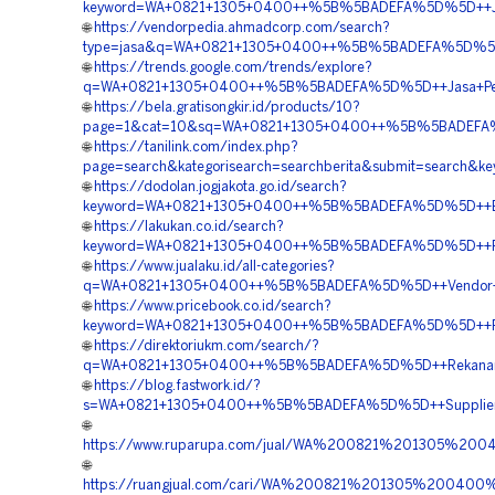
keyword=WA+0821+1305+0400++%5B%5BADEFA%5D%5D++Jasa+
🌐
https://vendorpedia.ahmadcorp.com/search?
type=jasa&q=WA+0821+1305+0400++%5B%5BADEFA%5D%5D++H
🌐
https://trends.google.com/trends/explore?
q=WA+0821+1305+0400++%5B%5BADEFA%5D%5D++Jasa+Pengad
🌐
https://bela.gratisongkir.id/products/10?
page=1&cat=10&sq=WA+0821+1305+0400++%5B%5BADEFA%5D
🌐
https://tanilink.com/index.php?
page=search&kategorisearch=searchberita&submit=searc
🌐
https://dodolan.jogjakota.go.id/search?
keyword=WA+0821+1305+0400++%5B%5BADEFA%5D%5D++Biaya
🌐
https://lakukan.co.id/search?
keyword=WA+0821+1305+0400++%5B%5BADEFA%5D%5D++Pusa
🌐
https://www.jualaku.id/all-categories?
q=WA+0821+1305+0400++%5B%5BADEFA%5D%5D++Vendor+Jua
🌐
https://www.pricebook.co.id/search?
keyword=WA+0821+1305+0400++%5B%5BADEFA%5D%5D++Pusat
🌐
https://direktoriukm.com/search/?
q=WA+0821+1305+0400++%5B%5BADEFA%5D%5D++Rekanan+G
🌐
https://blog.fastwork.id/?
s=WA+0821+1305+0400++%5B%5BADEFA%5D%5D++Supplier+Ge
🌐
https://www.ruparupa.com/jual/WA%200821%201305%20
🌐
https://ruangjual.com/cari/WA%200821%201305%20040