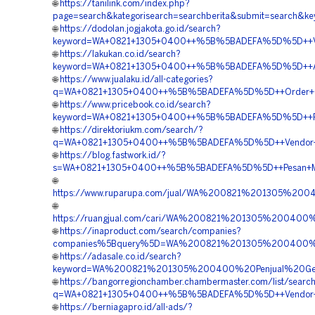
🌐
https://tanilink.com/index.php?
page=search&kategorisearch=searchberita&submit=search
🌐
https://dodolan.jogjakota.go.id/search?
keyword=WA+0821+1305+0400++%5B%5BADEFA%5D%5D++Vendor
🌐
https://lakukan.co.id/search?
keyword=WA+0821+1305+0400++%5B%5BADEFA%5D%5D++Agen+
🌐
https://www.jualaku.id/all-categories?
q=WA+0821+1305+0400++%5B%5BADEFA%5D%5D++Order+Geot
🌐
https://www.pricebook.co.id/search?
keyword=WA+0821+1305+0400++%5B%5BADEFA%5D%5D++Pusat
🌐
https://direktoriukm.com/search/?
q=WA+0821+1305+0400++%5B%5BADEFA%5D%5D++Vendor+Penga
🌐
https://blog.fastwork.id/?
s=WA+0821+1305+0400++%5B%5BADEFA%5D%5D++Pesan+Mater
🌐
https://www.ruparupa.com/jual/WA%200821%201305%20
🌐
https://ruangjual.com/cari/WA%200821%201305%200400
🌐
https://inaproduct.com/search/companies?
companies%5Bquery%5D=WA%200821%201305%200400%20
🌐
https://adasale.co.id/search?
keyword=WA%200821%201305%200400%20Penjual%20Geo
🌐
https://bangorregionchamber.chambermaster.com/list/searc
q=WA+0821+1305+0400++%5B%5BADEFA%5D%5D++Vendor+Jua
🌐
https://berniagapro.id/all-ads/?