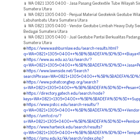
📱 WA 0821 1305 0400 - Jasa Pasang Geotextile Tube Wilayah S
Sumatera Utara
📱 WA 0821 1305 0400 - Penjual Material Geoteknik Geotube Wil
Labuhanbatu Utara Sumatera Utara
📱 WA 0821 1305 0400 - Vendor Geotube Limbah Heavy Duty Se
Bedagai Sumatera Utara
📱 WA 0821 1305 0400 - Jual Geotube Pantai Berkualitas Padan
Sumatera Utara
🌐
https://www.washburnlaw.edu/search-results.html?
q=WA+0821+1305+0400++%5B%5BADEFA%5D%5D++Biaya+Pengad
🌐
https://www.au.edu.az/az/search/?
q=WA+0821+1305+0400++%5B%5BADEFA%5D%5D++Jasa+Penga
🌐
https://www.lawnside.net/Search?
searchPhrase=WA+0821+1305+0400++%5B%5BADEFA%5D%5D++
🌐
https://www.pohatcongtwp.org/search?
s=WA+0821+1305+0400++%5B%5BADEFA%5D%5D++Pesan+Geot
🌐
https://directory.gatech.edu/search/node?
keys=WA+0821+1305+0400++%5B%5BADEFA%5D%5D++Supplier+
🌐
https://www.pstcc.edu/search-results/?
q=WA+0821+1305+0400++%5B%5BADEFA%5D%5D++Vendor+Geo
🌐
https://umfcd.ro/?
s=WA+0821+1305+0400++%5B%5BADEFA%5D%5D++Pemborong+
🌐
https://www.hartwick.edu/search/results?
q=WA+0821+1305+0400++%5B%5BADEFA%5D%5D++Tempat+Jua
🌐
https://qmu.edu.kz/kk/search/index.php?