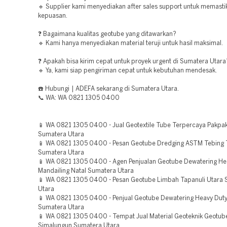
🔹 Supplier kami menyediakan after sales support untuk memasti
kepuasan.
❓ Bagaimana kualitas geotube yang ditawarkan?
🔹 Kami hanya menyediakan material teruji untuk hasil maksimal.
❓ Apakah bisa kirim cepat untuk proyek urgent di Sumatera Utara
🔹 Ya, kami siap pengiriman cepat untuk kebutuhan mendesak.
☎️ Hubungi | ADEFA sekarang di Sumatera Utara.
📞 WA: WA 0821 1305 0400
📱 WA 0821 1305 0400 - Jual Geotextile Tube Terpercaya Pakpa
Sumatera Utara
📱 WA 0821 1305 0400 - Pesan Geotube Dredging ASTM Tebing 
Sumatera Utara
📱 WA 0821 1305 0400 - Agen Penjualan Geotube Dewatering He
Mandailing Natal Sumatera Utara
📱 WA 0821 1305 0400 - Pesan Geotube Limbah Tapanuli Utara
Utara
📱 WA 0821 1305 0400 - Penjual Geotube Dewatering Heavy Duty
Sumatera Utara
📱 WA 0821 1305 0400 - Tempat Jual Material Geoteknik Geotu
Simalungun Sumatera Utara