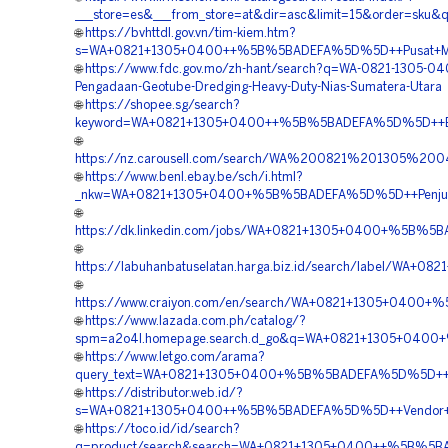
___store=es&___from_store=at&dir=asc&limit=15&order=
🌐
https://bvhttdl.gov.vn/tim-kiem.htm?
s=WA+0821+1305+0400++%5B%5BADEFA%5D%5D++Pusat+Materi
🌐
https://www.fdc.gov.mo/zh-hant/search?q=WA-0821-1305-04
Pengadaan-Geotube-Dredging-Heavy-Duty-Nias-Sumatera-Utara
🌐
https://shopee.sg/search?
keyword=WA+0821+1305+0400++%5B%5BADEFA%5D%5D++Biaya+
🌐
https://nz.carousell.com/search/WA%200821%201305%
🌐
https://www.benl.ebay.be/sch/i.html?
_nkw=WA+0821+1305+0400+%5B%5BADEFA%5D%5D++Penjual+
🌐
https://dk.linkedin.com/jobs/WA+0821+1305+0400+%5B%5BA
🌐
https://labuhanbatuselatan.harga.biz.id/search/label/W
🌐
https://www.craiyon.com/en/search/WA+0821+1305+0400+%
🌐
https://www.lazada.com.ph/catalog/?
spm=a2o4l.homepage.search.d_go&q=WA+0821+1305+0400+%
🌐
https://www.letgo.com/arama?
query_text=WA+0821+1305+0400+%5B%5BADEFA%5D%5D++Or
🌐
https://distributor.web.id/?
s=WA+0821+1305+0400++%5B%5BADEFA%5D%5D++Vendor+Jual
🌐
https://toco.id/id/search?
q=product/search&search=WA+0821+1305+0400++%5B%5BAD