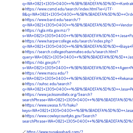
q=WA+0821+1305+0400++%5B%5BADEFA%5D%5D++Kontraktor+P
🌐
https://www.csmd.edu/search/index.html?ie=UTF-
8&q=WA+0821+1305+0400++%5B%5BADEFA%5D%5D++Order+Ge
🌐
https://www.bard.edu/search/?
q=WA+0821+1305+0400++%5B%5BADEFA%5D%5D++Vendor+Jua
🌐
https://sgla.mta.gov.mz/?
s=WA+0821+1305+0400++%5B%5BADEFA%5D%5D++Jasa+Pasang
🌐
https://www.harpercollege.edu/search/index.php?
q=WA+0821+1305+0400++%5B%5BADEFA%5D%5D++Biaya+Pema
🌐
https://search.collegeofsanmateo.edu/s/search.html?
query=WA+0821+1305+0400++%5B%5BADEFA%5D%5D++Jasa+G
🌐
https://nbi.gov.ph/?
s=WA+0821+1305+0400++%5B%5BADEFA%5D%5D++Agen+Penju
🌐
https://www.macu.edu/?
s=WA+0821+1305+0400++%5B%5BADEFA%5D%5D++Rekanan+Ge
🌐
https://ouhsc.edu/search?
q=WA+0821+1305+0400++%5B%5BADEFA%5D%5D++Jasa+Pemas
🌐
https://www.jacksonvilletx.org/Search?
searchPhrase=WA+0821+1305+0400++%5B%5BADEFA%5D%5D++
🌐
https://www.uwasa.fi/fi/haku?
keys=WA+0821+1305+0400++%5B%5BADEFA%5D%5D++Jasa+Pas
🌐
https://www.cowleycountyks.gov/Search?
searchPhrase=WA+0821+1305+0400++%5B%5BADEFA%5D%5D++J
🔗
https://www.pusakaabadi.com/?