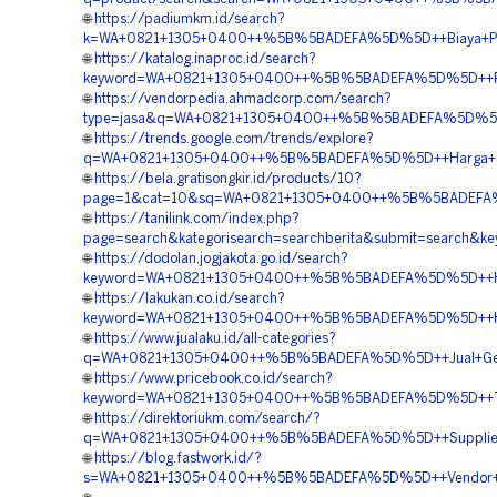
🌐
https://padiumkm.id/search?
k=WA+0821+1305+0400++%5B%5BADEFA%5D%5D++Biaya+Pasa
🌐
https://katalog.inaproc.id/search?
keyword=WA+0821+1305+0400++%5B%5BADEFA%5D%5D++Pusa
🌐
https://vendorpedia.ahmadcorp.com/search?
type=jasa&q=WA+0821+1305+0400++%5B%5BADEFA%5D%5D++
🌐
https://trends.google.com/trends/explore?
q=WA+0821+1305+0400++%5B%5BADEFA%5D%5D++Harga+Geote
🌐
https://bela.gratisongkir.id/products/10?
page=1&cat=10&sq=WA+0821+1305+0400++%5B%5BADEFA%5D%
🌐
https://tanilink.com/index.php?
page=search&kategorisearch=searchberita&submit=search
🌐
https://dodolan.jogjakota.go.id/search?
keyword=WA+0821+1305+0400++%5B%5BADEFA%5D%5D++Harg
🌐
https://lakukan.co.id/search?
keyword=WA+0821+1305+0400++%5B%5BADEFA%5D%5D++Harg
🌐
https://www.jualaku.id/all-categories?
q=WA+0821+1305+0400++%5B%5BADEFA%5D%5D++Jual+Geotu
🌐
https://www.pricebook.co.id/search?
keyword=WA+0821+1305+0400++%5B%5BADEFA%5D%5D++Tempa
🌐
https://direktoriukm.com/search/?
q=WA+0821+1305+0400++%5B%5BADEFA%5D%5D++Supplier+Ge
🌐
https://blog.fastwork.id/?
s=WA+0821+1305+0400++%5B%5BADEFA%5D%5D++Vendor+Jual