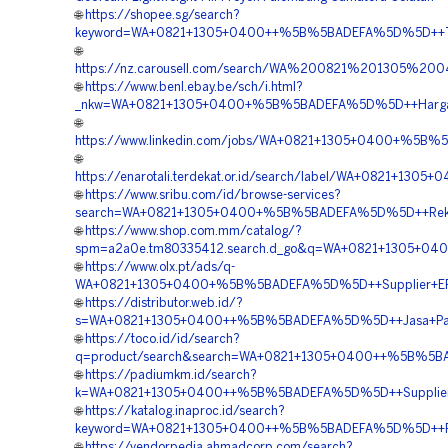
🌐
https://shopee.sg/search?
keyword=WA+0821+1305+0400++%5B%5BADEFA%5D%5D++Tempa
🌐
https://nz.carousell.com/search/WA%200821%201305%
🌐
https://www.benl.ebay.be/sch/i.html?
_nkw=WA+0821+1305+0400+%5B%5BADEFA%5D%5D++Harga+Peng
🌐
https://www.linkedin.com/jobs/WA+0821+1305+0400+%5B%5
🌐
https://enarotali.terdekat.or.id/search/label/WA+0821+1
🌐
https://www.sribu.com/id/browse-services?
search=WA+0821+1305+0400+%5B%5BADEFA%5D%5D++Rekana
🌐
https://www.shop.com.mm/catalog/?
spm=a2a0e.tm80335412.search.d_go&q=WA+0821+1305+0400
🌐
https://www.olx.pt/ads/q-
WA+0821+1305+0400+%5B%5BADEFA%5D%5D++Supplier+EPS+G
🌐
https://distributor.web.id/?
s=WA+0821+1305+0400++%5B%5BADEFA%5D%5D++Jasa+Pasang
🌐
https://toco.id/id/search?
q=product/search&search=WA+0821+1305+0400++%5B%5BAD
🌐
https://padiumkm.id/search?
k=WA+0821+1305+0400++%5B%5BADEFA%5D%5D++Supplier+Ge
🌐
https://katalog.inaproc.id/search?
keyword=WA+0821+1305+0400++%5B%5BADEFA%5D%5D++Peng
🌐
https://vendorpedia.ahmadcorp.com/search?