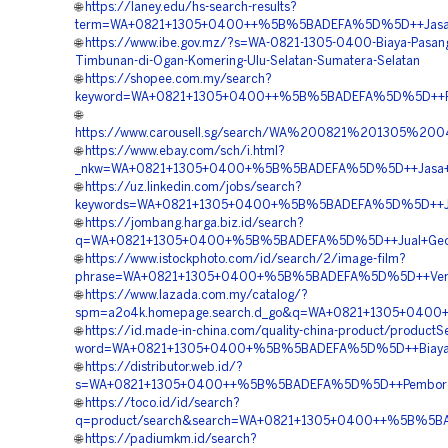
🌐
https://laney.edu/hs-search-results?
term=WA+0821+1305+0400++%5B%5BADEFA%5D%5D++Jasa+Pe
🌐
https://www.ibe.gov.mz/?s=WA-0821-1305-0400-Biaya-Pasan
Timbunan-di-Ogan-Komering-Ulu-Selatan-Sumatera-Selatan
🌐
https://shopee.com.my/search?
keyword=WA+0821+1305+0400++%5B%5BADEFA%5D%5D++Pusat
🌐
https://www.carousell.sg/search/WA%200821%201305
🌐
https://www.ebay.com/sch/i.html?
_nkw=WA+0821+1305+0400+%5B%5BADEFA%5D%5D++Jasa+Pen
🌐
https://uz.linkedin.com/jobs/search?
keywords=WA+0821+1305+0400+%5B%5BADEFA%5D%5D++Jasa
🌐
https://jombang.harga.biz.id/search?
q=WA+0821+1305+0400+%5B%5BADEFA%5D%5D++Jual+Geofoam+
🌐
https://www.istockphoto.com/id/search/2/image-film?
phrase=WA+0821+1305+0400+%5B%5BADEFA%5D%5D++Vendor+
🌐
https://www.lazada.com.my/catalog/?
spm=a2o4k.homepage.search.d_go&q=WA+0821+1305+0400+%
🌐
https://id.made-in-china.com/quality-china-product/productS
word=WA+0821+1305+0400+%5B%5BADEFA%5D%5D++Biaya+Pe
🌐
https://distributor.web.id/?
s=WA+0821+1305+0400++%5B%5BADEFA%5D%5D++Pemborong
🌐
https://toco.id/id/search?
q=product/search&search=WA+0821+1305+0400++%5B%5BAD
🌐
https://padiumkm.id/search?