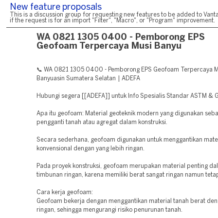
New feature proposals
This is a discussion group for requesting new features to be added to Vanta
if the request is for an import "Filter", "Macro", or "Program" improvement.
WA 0821 1305 0400 - Pemborong EPS
Geofoam Terpercaya Musi Banyu
📞 WA 0821 1305 0400 - Pemborong EPS Geofoam Terpercaya M
Banyuasin Sumatera Selatan | ADEFA
Hubungi segera [[ADEFA]] untuk Info Spesialis Standar ASTM & 
Apa itu geofoam: Material geoteknik modern yang digunakan seba
pengganti tanah atau agregat dalam konstruksi.
Secara sederhana, geofoam digunakan untuk menggantikan mate
konvensional dengan yang lebih ringan.
Pada proyek konstruksi, geofoam merupakan material penting da
timbunan ringan, karena memiliki berat sangat ringan namun teta
Cara kerja geofoam:
Geofoam bekerja dengan menggantikan material tanah berat den
ringan, sehingga mengurangi risiko penurunan tanah.