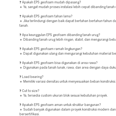
❓ Apakah EPS geofoam mudah dipasang?
🔹 Ya, sangat mudah proses instalasi lebih cepat dibanding tanah
❓ Apakah EPS geofoam tahan lama?
🔹 Jika terlindungi dengan baik dapat bertahan bertahun-tahun d
tanah.
❓ Apa keunggulan EPS geofoam dibanding tanah urug?
🔹 Dibanding tanah urug lebih ringan, stabil, dan mengurangi beba
❓ Apakah EPS geofoam ramah lingkungan?
🔹 Dapat digunakan ulang dan mengurangi kebutuhan material be
❓ Apakah EPS geofoam bisa digunakan di area rawa?
🔹 Digunakan pada tanah lunak, rawa, dan area dengan daya duk
❓ Load bearing?
🔹 Memiliki variasi densitas untuk menyesuaikan beban konstruksi.
❓ Cut to size?
🔹 Ya, tersedia custom ukuran blok sesuai kebutuhan proyek.
❓ Apakah EPS geofoam aman untuk struktur bangunan?
🔹 Sudah banyak digunakan dalam proyek konstruksi modern dan
bersertifikasi.