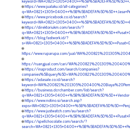
keyword=WA+0821+1305+0400++%5B%5BADEFA%5D%5D++Jasa
🌐
https://www.jualaku.id/all-categories?
q=WA+0821+1305+0400++%5B%5BADEFA%5D%5D++Jasa+Pengad
🌐
https://www.pricebook.co.id/search?
keyword=WA+0821+1305+0400++%5B%5BADEFA%5D%5D++Biaya
🌐
https://direktoriukm.com/search/?
q=WA+0821+1305+0400++%5B%5BADEFA%5D%5D++Pusat+Geofoa
🌐
https://blog.fastwork.id/?
s=WA+0821+1305+0400++%5B%5BADEFA%5D%5D++Pusat+Geofo
🌐
https://www.ruparupa.com/jual/WA%200821%201305%2
🌐
https://ruangjual.com/cari/WA%200821%201305%20040
🌐
https://inaproduct.com/search/companies?
companies%5Bquery%5D=WA%200821%201305%200400%2
🌐
https://adasale.co.id/search?
keyword=WA%200821%201305%200400%20Biaya%20Pemas
🌐
https://business.dcrchamber.com/list/search?
q=WA+0821+1305+0400++%5B%5BADEFA%5D%5D++Vendor+Jual
🌐
https://www.notino.si/search.asp?
exps=WA+0821+1305+0400++%5B%5BADEFA%5D%5D++Penjual+
🌐
https://www.justwatch.com/au/search?
q=WA+0821+1305+0400++%5B%5BADEFA%5D%5D++Pusat+Penju
🌐
https://spellchocolate.com/search/?
search=WA+0821+1305+0400++%5B%5BADEFA%5D%5D++Penyedi