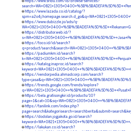
🌐
https://www.sribu.com/id/browse-services?
search=WA+0821+1305+0400+%5B%5BADEFA%5D%5D++Pengad
🌐
https://www.lazada.co.id/catalog/?
spm=a2o4j.homepage.search.d_go&q=WA+0821+1305+0400+
🌐
https://www.dubizzle.jo/ads/q-
WA+0821+1305+0400+%5B%5BADEFA%5D%5D++Rekanan+Geofoa
🌐
https://distributor.web.id/?
s=WA+0821+1305+0400++%5B%5BADEFA%5D%5D++Jasa+Pemasa
🌐
https://toco.id/id/search?
q=product/search&search=WA+0821+1305+0400++%5B%5BAD
🌐
https://padiumkm.id/search?
k=WA+0821+1305+0400++%5B%5BADEFA%5D%5D++Penjual+Ge
🌐
https://katalog.inaproc.id/search?
keyword=WA+0821+1305+0400++%5B%5BADEFA%5D%5D++Orde
🌐
https://vendorpedia.ahmadcorp.com/search?
type=jasa&q=WA+0821+1305+0400++%5B%5BADEFA%5D%5D++Pe
🌐
https://trends.google.com/trends/explore?
q=WA+0821+1305+0400++%5B%5BADEFA%5D%5D++Pusat+Penjua
🌐
https://bela.gratisongkir.id/products/10?
page=1&cat=10&sq=WA+0821+1305+0400++%5B%5BADEFA%5D
🌐
https://tanilink.com/index.php?
page=search&kategorisearch=searchberita&submit=search
🌐
https://dodolan.jogjakota.go.id/search?
keyword=WA+0821+1305+0400++%5B%5BADEFA%5D%5D++Jual+
🌐
https://lakukan.co.id/search?