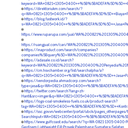
keyword=WA+0821+1305+0400++%5B%5BADEFA%5D%5D++Bia
🌐
https://direktoriukm.com/search/?
q=WA+0821+1305+0400++%5B%5BADEFA%5D%5D++Biaya+Pemas
🌐
https://blog.fastwork.id/?
s=WA+0821+1305+0400++%5B%5BADEFA%5D%5D++Jasa+Penga
🌐
https://www.ruparupa.com/jual/WA%200821%201305%2
🌐
https://ruangjual.com/cari/WA%200821%201305%20040
🌐
https://inaproduct.com/search/companies?
companies%5Bquery%5D=WA%200821%201305%200400%2
🌐
https://adasale.co.id/search?
keyword=WA%200821%201305%200400%20Penyedia%20Mat
🌐
https://cm.hsvchamber.org/list/searchalpha/a?
q=WA+0821+1305+0400++%5B%5BADEFA%5D%5D++Jasa+Pasang
🌐
https://vendorpedia.ahmadcorp.com/search?
type=jasa&q=WA+0821+1305+0400++%5B%5BADEFA%5D%5D++
🌐
https://twitter.com/search?lang=zh-
Hant&src=imger&q=WA+0821+1305+0400++%5B%5BADEFA%5D
🌐
https://logs-coal-smokeless-fuels.co.uk/product-search?
tag=WA+0821+1305+0400++%5B%5BADEFA%5D%5D++Kontraktor
🌐
https://ssc.gov.vn/webcenter/portal/ubck/pages_otherpages
SearchInput=WA+0821+1305+0400++%5B%5BADEFA%5D%5D++Ko
🌐
https://www.gulfcoast.edu/search/?q=WA-0821-1305-0400-P
Geofoam-Lightweight-Fill-Proyek-Palembang-Sumatera-Selatan