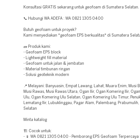
Konsultasi GRATIS sekarang untuk geofoam di Sumatera Selatan.
📞 Hubungi WA ADEFA : WA 0821 1305 0400
Butuh geofoam untuk proyek?
Kami menyediakan *geofoam EPS berkualitas* di Sumatera Selat
🧱 Produk kami:
- Geofoam EPS block
- Lightweight fill material
- Geofoam untuk jalan & jembatan
- Material timbunan ringan
- Solusi geoteknik modern
📍 Melayani: Banyuasin, Empat Lawang, Lahat, Muara Enim, Musi B
Musi Rawas, Musi Rawas Utara, Ogan Ilir, Ogan Komering Ilir, Og
Ulu, Ogan Komering Ulu Selatan, Ogan Komering Ulu Timur, Penu
Lematang Ilir, Lubuklinggau, Pagar Alam, Palembang, Prabumulih
Selatan
Minta katalog
🏗️ Cocok untuk:
- 📱 WA 0821 1305 0400 - Pemborong EPS Geofoam Terpercaya 