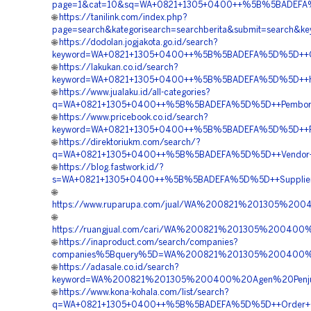
page=1&cat=10&sq=WA+0821+1305+0400++%5B%5BADEFA%5D%
🌐
https://tanilink.com/index.php?
page=search&kategorisearch=searchberita&submit=search
🌐
https://dodolan.jogjakota.go.id/search?
keyword=WA+0821+1305+0400++%5B%5BADEFA%5D%5D++Orde
🌐
https://lakukan.co.id/search?
keyword=WA+0821+1305+0400++%5B%5BADEFA%5D%5D++Harg
🌐
https://www.jualaku.id/all-categories?
q=WA+0821+1305+0400++%5B%5BADEFA%5D%5D++Pemborong
🌐
https://www.pricebook.co.id/search?
keyword=WA+0821+1305+0400++%5B%5BADEFA%5D%5D++Pusa
🌐
https://direktoriukm.com/search/?
q=WA+0821+1305+0400++%5B%5BADEFA%5D%5D++Vendor+Geof
🌐
https://blog.fastwork.id/?
s=WA+0821+1305+0400++%5B%5BADEFA%5D%5D++Supplier+Geof
🌐
https://www.ruparupa.com/jual/WA%200821%201305%2
🌐
https://ruangjual.com/cari/WA%200821%201305%2004
🌐
https://inaproduct.com/search/companies?
companies%5Bquery%5D=WA%200821%201305%200400%20J
🌐
https://adasale.co.id/search?
keyword=WA%200821%201305%200400%20Agen%20Penju
🌐
https://www.kona-kohala.com/list/search?
q=WA+0821+1305+0400++%5B%5BADEFA%5D%5D++Order+Geo