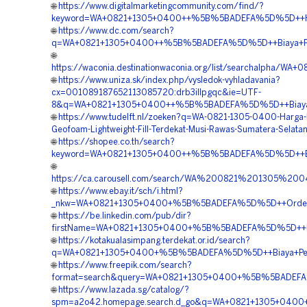
🌐
https://www.digitalmarketingcommunity.com/find/?
keyword=WA+0821+1305+0400++%5B%5BADEFA%5D%5D++Har
🌐
https://www.dc.com/search?
q=WA+0821+1305+0400++%5B%5BADEFA%5D%5D++Biaya+Peng
🌐
https://waconia.destinationwaconia.org/list/searchalph
🌐
https://www.uniza.sk/index.php/vysledok-vyhladavania?
cx=001089187652113085720:drb3illpgqc&ie=UTF-
8&q=WA+0821+1305+0400++%5B%5BADEFA%5D%5D++Biaya+Pen
🌐
https://www.tudelft.nl/zoeken?q=WA-0821-1305-0400-Harga
Geofoam-Lightweight-Fill-Terdekat-Musi-Rawas-Sumatera-Selata
🌐
https://shopee.co.th/search?
keyword=WA+0821+1305+0400++%5B%5BADEFA%5D%5D++Biay
🌐
https://ca.carousell.com/search/WA%200821%201305%2
🌐
https://www.ebay.it/sch/i.html?
_nkw=WA+0821+1305+0400+%5B%5BADEFA%5D%5D++Order+Mat
🌐
https://be.linkedin.com/pub/dir?
firstName=WA+0821+1305+0400+%5B%5BADEFA%5D%5D++Harg
🌐
https://kotakualasimpang.terdekat.or.id/search?
q=WA+0821+1305+0400+%5B%5BADEFA%5D%5D++Biaya+Pemas
🌐
https://www.freepik.com/search?
format=search&query=WA+0821+1305+0400+%5B%5BADEFA%5
🌐
https://www.lazada.sg/catalog/?
spm=a2o42.homepage.search.d_go&q=WA+0821+1305+0400