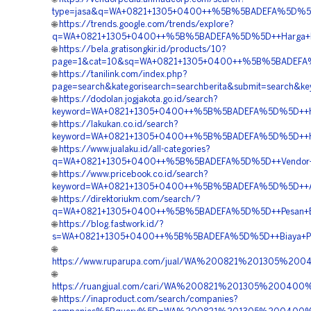
type=jasa&q=WA+0821+1305+0400++%5B%5BADEFA%5D%5D++Bi
🌐
https://trends.google.com/trends/explore?
q=WA+0821+1305+0400++%5B%5BADEFA%5D%5D++Harga+Pasan
🌐
https://bela.gratisongkir.id/products/10?
page=1&cat=10&sq=WA+0821+1305+0400++%5B%5BADEFA%5D%5
🌐
https://tanilink.com/index.php?
page=search&kategorisearch=searchberita&submit=searc
🌐
https://dodolan.jogjakota.go.id/search?
keyword=WA+0821+1305+0400++%5B%5BADEFA%5D%5D++Harga
🌐
https://lakukan.co.id/search?
keyword=WA+0821+1305+0400++%5B%5BADEFA%5D%5D++Harg
🌐
https://www.jualaku.id/all-categories?
q=WA+0821+1305+0400++%5B%5BADEFA%5D%5D++Vendor+Geofo
🌐
https://www.pricebook.co.id/search?
keyword=WA+0821+1305+0400++%5B%5BADEFA%5D%5D++Agen+P
🌐
https://direktoriukm.com/search/?
q=WA+0821+1305+0400++%5B%5BADEFA%5D%5D++Pesan+EPS+
🌐
https://blog.fastwork.id/?
s=WA+0821+1305+0400++%5B%5BADEFA%5D%5D++Biaya+Pasan
🌐
https://www.ruparupa.com/jual/WA%200821%201305%20
🌐
https://ruangjual.com/cari/WA%200821%201305%2004
🌐
https://inaproduct.com/search/companies?