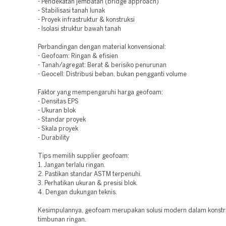
- Pendekatan jembatan (bridge approach)
- Stabilisasi tanah lunak
- Proyek infrastruktur & konstruksi
- Isolasi struktur bawah tanah
Perbandingan dengan material konvensional:
- Geofoam: Ringan & efisien
- Tanah/agregat: Berat & berisiko penurunan
- Geocell: Distribusi beban, bukan pengganti volume
Faktor yang mempengaruhi harga geofoam:
- Densitas EPS
- Ukuran blok
- Standar proyek
- Skala proyek
- Durability
Tips memilih supplier geofoam:
1. Jangan terlalu ringan.
2. Pastikan standar ASTM terpenuhi.
3. Perhatikan ukuran & presisi blok.
4. Dengan dukungan teknis.
Kesimpulannya, geofoam merupakan solusi modern dalam konstr
timbunan ringan.