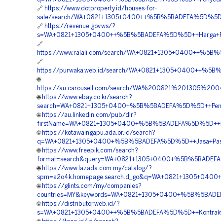
🔗
https://www.dotproperty.id/houses-for-
sale/search/WA+0821+1305+0400++%5B%5BADEFA%5D%5D++B
🔗
https://revenue.gov.ws/?
s=WA+0821+1305+0400++%5B%5BADEFA%5D%5D++Harga+Pasa
🔗
https://www.ralali.com/search/WA+0821+1305+0400++%5B%
🔗
https://purwaka.web.id/search/WA+0821+1305+0400++%5B
🌐
https://au.carousell.com/search/WA%200821%201305%
🌐
https://www.ebay.co.kr/search?
search=WA+0821+1305+0400+%5B%5BADEFA%5D%5D++Penjual+
🌐
https://au.linkedin.com/pub/dir?
firstName=WA+0821+1305+0400+%5B%5BADEFA%5D%5D++Pem
🌐
https://kotawaingapu.ada.or.id/search?
q=WA+0821+1305+0400+%5B%5BADEFA%5D%5D++Jasa+Pasan
🌐
https://www.freepik.com/search?
format=search&query=WA+0821+1305+0400+%5B%5BADEFA%5D
🌐
https://www.lazada.com.my/catalog/?
spm=a2o4k.homepage.search.d_go&q=WA+0821+1305+0400+%
🌐
https://glints.com/my/companies?
countries=MY&keywords=WA+0821+1305+0400+%5B%5BADEFA%
🌐
https://distributor.web.id/?
s=WA+0821+1305+0400++%5B%5BADEFA%5D%5D++Kontraktor