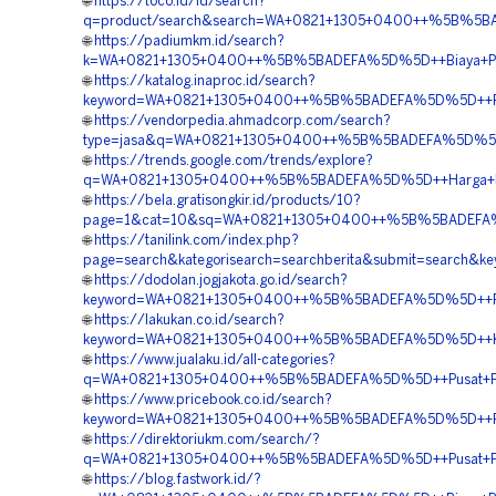
🌐
https://toco.id/id/search?
q=product/search&search=WA+0821+1305+0400++%5B%5BA
🌐
https://padiumkm.id/search?
k=WA+0821+1305+0400++%5B%5BADEFA%5D%5D++Biaya+Penga
🌐
https://katalog.inaproc.id/search?
keyword=WA+0821+1305+0400++%5B%5BADEFA%5D%5D++Pem
🌐
https://vendorpedia.ahmadcorp.com/search?
type=jasa&q=WA+0821+1305+0400++%5B%5BADEFA%5D%5D++P
🌐
https://trends.google.com/trends/explore?
q=WA+0821+1305+0400++%5B%5BADEFA%5D%5D++Harga+Peng
🌐
https://bela.gratisongkir.id/products/10?
page=1&cat=10&sq=WA+0821+1305+0400++%5B%5BADEFA%5D%5
🌐
https://tanilink.com/index.php?
page=search&kategorisearch=searchberita&submit=search
🌐
https://dodolan.jogjakota.go.id/search?
keyword=WA+0821+1305+0400++%5B%5BADEFA%5D%5D++Reka
🌐
https://lakukan.co.id/search?
keyword=WA+0821+1305+0400++%5B%5BADEFA%5D%5D++Kontr
🌐
https://www.jualaku.id/all-categories?
q=WA+0821+1305+0400++%5B%5BADEFA%5D%5D++Pusat+Penj
🌐
https://www.pricebook.co.id/search?
keyword=WA+0821+1305+0400++%5B%5BADEFA%5D%5D++Reka
🌐
https://direktoriukm.com/search/?
q=WA+0821+1305+0400++%5B%5BADEFA%5D%5D++Pusat+Penju
🌐
https://blog.fastwork.id/?