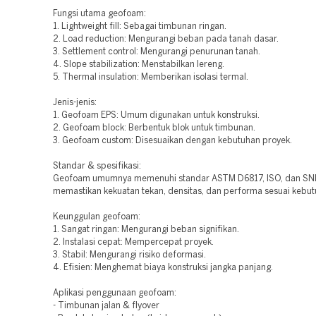
Fungsi utama geofoam:
1. Lightweight fill: Sebagai timbunan ringan.
2. Load reduction: Mengurangi beban pada tanah dasar.
3. Settlement control: Mengurangi penurunan tanah.
4. Slope stabilization: Menstabilkan lereng.
5. Thermal insulation: Memberikan isolasi termal.
Jenis-jenis:
1. Geofoam EPS: Umum digunakan untuk konstruksi.
2. Geofoam block: Berbentuk blok untuk timbunan.
3. Geofoam custom: Disesuaikan dengan kebutuhan proyek.
Standar & spesifikasi:
Geofoam umumnya memenuhi standar ASTM D6817, ISO, dan SNI
memastikan kekuatan tekan, densitas, dan performa sesuai kebut
Keunggulan geofoam:
1. Sangat ringan: Mengurangi beban signifikan.
2. Instalasi cepat: Mempercepat proyek.
3. Stabil: Mengurangi risiko deformasi.
4. Efisien: Menghemat biaya konstruksi jangka panjang.
Aplikasi penggunaan geofoam:
- Timbunan jalan & flyover