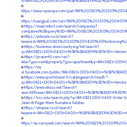
s=WA+0821+1305+0400++%5B%5BADEFA%5D%5D++Biaya+Penga
🌐
https://www.ruparupa.com/jual/WA%200821%201305%2
🌐
https://ruangjual.com/cari/WA%200821%201305%2004
🌐
https://inaproduct.com/search/companies?
companies%5Bquery%5D=WA%200821%201305%200400%2
🌐
https://adasale.co.id/search?
keyword=WA%200821%201305%200400%20Pemborong%20G
🌐
https://business.obioncounty.org/list/search?
q=WA+0821+1305+0400++%5B%5BADEFA%5D%5D++Vendor+Pen
🌐
https://properti1.com/cari?
iklanType=rent&propertyType=apartment&q=WA+0821+1305
🌐
https://sq-
al.facebook.com/public/WA+0821+1305+0400++%5B%5BADEFA
🌐
https://www.sportsfusion.fr/catalogsearch/result/?
q=WA+0821+1305+0400++%5B%5BADEFA%5D%5D++Vendor+Ge
🌐
https://www.ellisco.net/Search?
searchPhrase=WA+0821+1305+0400++%5B%5BADEFA%5D%5D++Pu
🌐
https://ncc.edu/search.php?q=WA-0821-1305-0400-Order-G
Jalan-di-Pagar-Alam-Sumatera-Selatan
🌐
https://shopee.co.id/search?
keyword=WA+0821+1305+0400++%5B%5BADEFA%5D%5D++Kontr
🌐
https://au.carousell.com/search/WA%200821%201305%