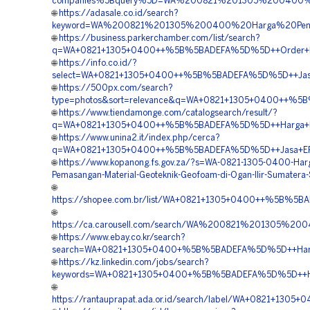
companies%5Bquery%5D=WA%200821%201305%200400%20
🌐
https://adasale.co.id/search?
keyword=WA%200821%201305%200400%20Harga%20Penga
🌐
https://business.parkerchamber.com/list/search?
q=WA+0821+1305+0400++%5B%5BADEFA%5D%5D++Order+EPS
🌐
https://info.co.id/?
select=WA+0821+1305+0400++%5B%5BADEFA%5D%5D++Jasa+Pas
🌐
https://500px.com/search?
type=photos&sort=relevance&q=WA+0821+1305+0400++%5B%
🌐
https://www.tiendamonge.com/catalogsearch/result/?
q=WA+0821+1305+0400++%5B%5BADEFA%5D%5D++Harga+Pasang
🌐
https://www.unina2.it/index.php/cerca?
q=WA+0821+1305+0400++%5B%5BADEFA%5D%5D++Jasa+EPS+Ge
🌐
https://www.kopanong.fs.gov.za/?s=WA-0821-1305-0400-Har
Pemasangan-Material-Geoteknik-Geofoam-di-Ogan-Ilir-Sumatera-
🌐
https://shopee.com.br/list/WA+0821+1305+0400++%5B%5BA
🌐
https://ca.carousell.com/search/WA%200821%201305%2
🌐
https://www.ebay.co.kr/search?
search=WA+0821+1305+0400+%5B%5BADEFA%5D%5D++Harga+Pa
🌐
https://kz.linkedin.com/jobs/search?
keywords=WA+0821+1305+0400+%5B%5BADEFA%5D%5D++Harga
🌐
https://rantauprapat.ada.or.id/search/label/WA+0821+13