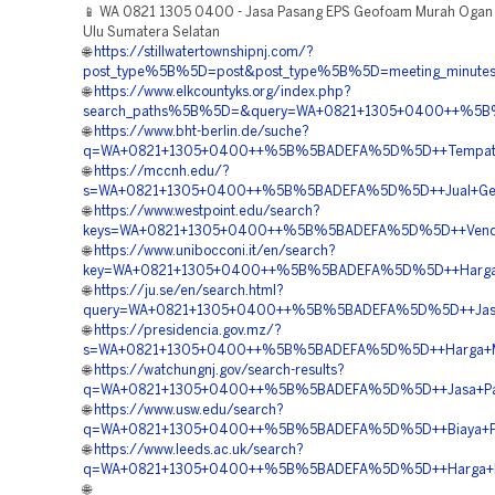
📱 WA 0821 1305 0400 - Jasa Pasang EPS Geofoam Murah Ogan
Ulu Sumatera Selatan
🌐
https://stillwatertownshipnj.com/?
post_type%5B%5D=post&post_type%5B%5D=meeting_minute
🌐
https://www.elkcountyks.org/index.php?
search_paths%5B%5D=&query=WA+0821+1305+0400++%5B%5B
🌐
https://www.bht-berlin.de/suche?
q=WA+0821+1305+0400++%5B%5BADEFA%5D%5D++Tempat+Jua
🌐
https://mccnh.edu/?
s=WA+0821+1305+0400++%5B%5BADEFA%5D%5D++Jual+Geofoam
🌐
https://www.westpoint.edu/search?
keys=WA+0821+1305+0400++%5B%5BADEFA%5D%5D++Vendor+Ma
🌐
https://www.unibocconi.it/en/search?
key=WA+0821+1305+0400++%5B%5BADEFA%5D%5D++Harga+Geof
🌐
https://ju.se/en/search.html?
query=WA+0821+1305+0400++%5B%5BADEFA%5D%5D++Jasa+P
🌐
https://presidencia.gov.mz/?
s=WA+0821+1305+0400++%5B%5BADEFA%5D%5D++Harga+Mater
🌐
https://watchungnj.gov/search-results?
q=WA+0821+1305+0400++%5B%5BADEFA%5D%5D++Jasa+Pasan
🌐
https://www.usw.edu/search?
q=WA+0821+1305+0400++%5B%5BADEFA%5D%5D++Biaya+Pasa
🌐
https://www.leeds.ac.uk/search?
q=WA+0821+1305+0400++%5B%5BADEFA%5D%5D++Harga+Penga
🌐