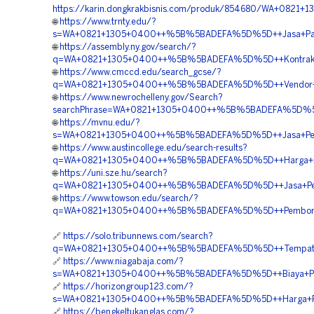
https://karin.dongkrakbisnis.com/produk/854680/WA+082
🌐
https://www.trnty.edu/?
s=WA+0821+1305+0400++%5B%5BADEFA%5D%5D++Jasa+Pasang
🌐
https://assembly.ny.gov/search/?
q=WA+0821+1305+0400++%5B%5BADEFA%5D%5D++Kontraktor+
🌐
https://www.cmccd.edu/search_gcse/?
q=WA+0821+1305+0400++%5B%5BADEFA%5D%5D++Vendor+Ju
🌐
https://www.newrochelleny.gov/Search?
searchPhrase=WA+0821+1305+0400++%5B%5BADEFA%5D%5D++
🌐
https://mvnu.edu/?
s=WA+0821+1305+0400++%5B%5BADEFA%5D%5D++Jasa+Pemasa
🌐
https://www.austincollege.edu/search-results?
q=WA+0821+1305+0400++%5B%5BADEFA%5D%5D++Harga+Pasan
🌐
https://uni.sze.hu/search?
q=WA+0821+1305+0400++%5B%5BADEFA%5D%5D++Jasa+Pema
🌐
https://www.towson.edu/search/?
q=WA+0821+1305+0400++%5B%5BADEFA%5D%5D++Pemborong
🔗
https://solo.tribunnews.com/search?
q=WA+0821+1305+0400++%5B%5BADEFA%5D%5D++Tempat+Jua
🔗
https://www.niagabaja.com/?
s=WA+0821+1305+0400++%5B%5BADEFA%5D%5D++Biaya+Pasa
🔗
https://horizongroup123.com/?
s=WA+0821+1305+0400++%5B%5BADEFA%5D%5D++Harga+Pem
🔗
https://bengkeltukanglas.com/?