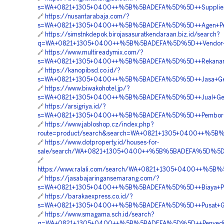
s=WA+0821+1305+0400++%5B%5BADEFA%5D%5D++Supplier+E
🔗
https://nusantarabaja.com/?
s=WA+0821+1305+0400++%5B%5BADEFA%5D%5D++Agen+Penjua
🔗
https://simstnkdepok.birojasasuratkendaraan.biz.id/search?
q=WA+0821+1305+0400++%5B%5BADEFA%5D%5D++Vendor+Jua
🔗
https://www.multireadymix.com/?
s=WA+0821+1305+0400++%5B%5BADEFA%5D%5D++Rekanan+Ge
🔗
https://kanopibsd.co.id/?
s=WA+0821+1305+0400++%5B%5BADEFA%5D%5D++Jasa+Geofo
🔗
https://www.biwakohotel.jp/?
s=WA+0821+1305+0400++%5B%5BADEFA%5D%5D++Jual+Geof
🔗
https://arsigriya.id/?
s=WA+0821+1305+0400++%5B%5BADEFA%5D%5D++Pemborong+Ge
🔗
https://www.jabloshop.cz/index.php?
route=product/search&search=WA+0821+1305+0400++%5B%
🔗
https://www.dotproperty.id/houses-for-
sale/search/WA+0821+1305+0400++%5B%5BADEFA%5D%5D++Bi
🔗
https://www.ralali.com/search/WA+0821+1305+0400++%5B
🔗
https://jasabajaringansemarang.com/?
s=WA+0821+1305+0400++%5B%5BADEFA%5D%5D++Biaya+Pengad
🔗
https://barakaexpress.co.id/?
s=WA+0821+1305+0400++%5B%5BADEFA%5D%5D++Pusat+Geofoam
🔗
https://www.smagama.sch.id/search?
q=WA+0821+1305+0400++%5B%5BADEFA%5D%5D++Penyedia+G