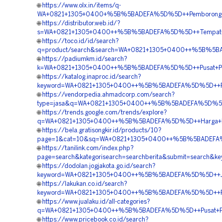
🌐
https://www.olx.in/items/q-
WA+0821+1305+0400+%5B%5BADEFA%5D%5D++Pemborong+Geof
🌐
https://distributor.web.id/?
s=WA+0821+1305+0400++%5B%5BADEFA%5D%5D++Tempat+Jua
🌐
https://toco.id/id/search?
q=product/search&search=WA+0821+1305+0400++%5B%5BAD
🌐
https://padiumkm.id/search?
k=WA+0821+1305+0400++%5B%5BADEFA%5D%5D++Pusat+Peng
🌐
https://katalog.inaproc.id/search?
keyword=WA+0821+1305+0400++%5B%5BADEFA%5D%5D++Pusa
🌐
https://vendorpedia.ahmadcorp.com/search?
type=jasa&q=WA+0821+1305+0400++%5B%5BADEFA%5D%5D++
🌐
https://trends.google.com/trends/explore?
q=WA+0821+1305+0400++%5B%5BADEFA%5D%5D++Harga+Pasan
🌐
https://bela.gratisongkir.id/products/10?
page=1&cat=10&sq=WA+0821+1305+0400++%5B%5BADEFA%5D%
🌐
https://tanilink.com/index.php?
page=search&kategorisearch=searchberita&submit=searc
🌐
https://dodolan.jogjakota.go.id/search?
keyword=WA+0821+1305+0400++%5B%5BADEFA%5D%5D++Jasa
🌐
https://lakukan.co.id/search?
keyword=WA+0821+1305+0400++%5B%5BADEFA%5D%5D++Pusa
🌐
https://www.jualaku.id/all-categories?
q=WA+0821+1305+0400++%5B%5BADEFA%5D%5D++Pusat+Pen
🌐
https://www.pricebook.co.id/search?