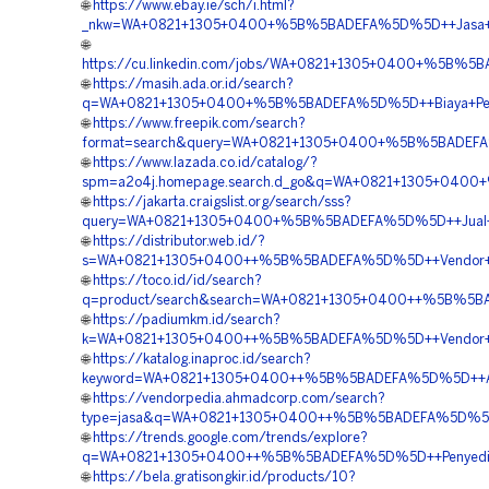
🌐
https://www.ebay.ie/sch/i.html?
_nkw=WA+0821+1305+0400+%5B%5BADEFA%5D%5D++Jasa+Pasa
🌐
https://cu.linkedin.com/jobs/WA+0821+1305+0400+%5B%5B
🌐
https://masih.ada.or.id/search?
q=WA+0821+1305+0400+%5B%5BADEFA%5D%5D++Biaya+Penga
🌐
https://www.freepik.com/search?
format=search&query=WA+0821+1305+0400+%5B%5BADEFA%5
🌐
https://www.lazada.co.id/catalog/?
spm=a2o4j.homepage.search.d_go&q=WA+0821+1305+0400+
🌐
https://jakarta.craigslist.org/search/sss?
query=WA+0821+1305+0400+%5B%5BADEFA%5D%5D++Jual+EP
🌐
https://distributor.web.id/?
s=WA+0821+1305+0400++%5B%5BADEFA%5D%5D++Vendor+Ge
🌐
https://toco.id/id/search?
q=product/search&search=WA+0821+1305+0400++%5B%5BA
🌐
https://padiumkm.id/search?
k=WA+0821+1305+0400++%5B%5BADEFA%5D%5D++Vendor+Jual
🌐
https://katalog.inaproc.id/search?
keyword=WA+0821+1305+0400++%5B%5BADEFA%5D%5D++Agen
🌐
https://vendorpedia.ahmadcorp.com/search?
type=jasa&q=WA+0821+1305+0400++%5B%5BADEFA%5D%5D++Ve
🌐
https://trends.google.com/trends/explore?
q=WA+0821+1305+0400++%5B%5BADEFA%5D%5D++Penyedia+G
🌐
https://bela.gratisongkir.id/products/10?