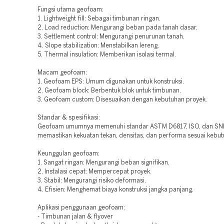
Fungsi utama geofoam:
1. Lightweight fill: Sebagai timbunan ringan.
2. Load reduction: Mengurangi beban pada tanah dasar.
3. Settlement control: Mengurangi penurunan tanah.
4. Slope stabilization: Menstabilkan lereng.
5. Thermal insulation: Memberikan isolasi termal.
Macam geofoam:
1. Geofoam EPS: Umum digunakan untuk konstruksi.
2. Geofoam block: Berbentuk blok untuk timbunan.
3. Geofoam custom: Disesuaikan dengan kebutuhan proyek.
Standar & spesifikasi:
Geofoam umumnya memenuhi standar ASTM D6817, ISO, dan SNI
memastikan kekuatan tekan, densitas, dan performa sesuai kebut
Keunggulan geofoam:
1. Sangat ringan: Mengurangi beban signifikan.
2. Instalasi cepat: Mempercepat proyek.
3. Stabil: Mengurangi risiko deformasi.
4. Efisien: Menghemat biaya konstruksi jangka panjang.
Aplikasi penggunaan geofoam:
- Timbunan jalan & flyover