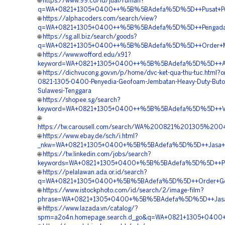
🌐
https://www.99.co/id/jual/rumah?
q=WA+0821+1305+0400++%5B%5BAdefa%5D%5D++Pusat+Penga
🌐
https://alphacoders.com/search/view?
q=WA+0821+1305+0400++%5B%5BAdefa%5D%5D++Pengadaan+Ma
🌐
https://sg.all.biz/search/goods?
q=WA+0821+1305+0400++%5B%5BAdefa%5D%5D++Order+Materi
🌐
https://www.wofford.edu/x91?
keyword=WA+0821+1305+0400++%5B%5BAdefa%5D%5D++Agen+
🌐
https://dichvucong.gov.vn/p/home/dvc-ket-qua-thu-tuc.html?
0821-1305-0400-Penyedia-Geofoam-Jembatan-Heavy-Duty-Buton
Sulawesi-Tenggara
🌐
https://shopee.sg/search?
keyword=WA+0821+1305+0400++%5B%5BAdefa%5D%5D++Vendo
🌐
https://tw.carousell.com/search/WA%200821%201305%
🌐
https://www.ebay.de/sch/i.html?
_nkw=WA+0821+1305+0400+%5B%5BAdefa%5D%5D++Jasa+Peng
🌐
https://tw.linkedin.com/jobs/search?
keywords=WA+0821+1305+0400+%5B%5BAdefa%5D%5D++Pemb
🌐
https://pelalawan.ada.or.id/search?
q=WA+0821+1305+0400+%5B%5BAdefa%5D%5D++Order+Geofo
🌐
https://www.istockphoto.com/id/search/2/image-film?
phrase=WA+0821+1305+0400+%5B%5BAdefa%5D%5D++Jasa+P
🌐
https://www.lazada.vn/catalog/?
spm=a2o4n.homepage.search.d_go&q=WA+0821+1305+0400+%