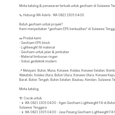
Minta katalog & penawaran terbaik untuk geofoam di Sulawesi Te
📞 Hubungi WA Adefa : WA 0821 1305 0400
Butuh geofoam untuk proyek?
Kami menyediakan *geofoam EPS berkualitas* di Sulawesi Tengg
🧱 Produk kami:
- Geofoam EPS block
- Lightweight fill material
- Geofoam untuk jalan & jembatan
- Material timbunan ringan
- Solusi geoteknik modern
📍 Melayani: Buton, Muna, Konawe, Kolaka, Konawe Selatan, Bomb
Wakatobi, Kolaka Utara, Buton Utara, Konawe Utara, Konawe Kep
Barat, Buton Tengah, Buton Selatan, Baubau, Kendari, Sulawesi T
Minta katalog
🏗️ Cocok untuk:
- 📱 WA 0821 1305 0400 - Agen Geofoam Lightweight Fill di Buto
Sulawesi Tenggara
- 📱 WA 0821 1305 0400 - Jasa Pasang Geofoam Lightweight Fill