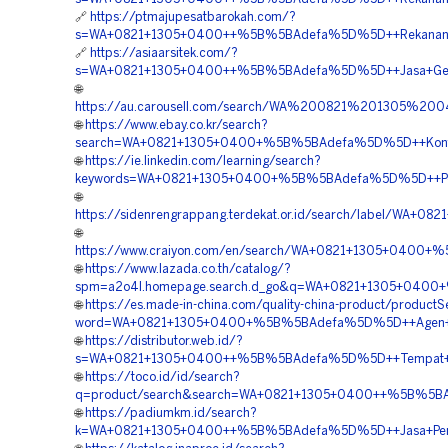
🔗
https://ptmajupesatbarokah.com/?
s=WA+0821+1305+0400++%5B%5BAdefa%5D%5D++Rekanan+Ge
🔗
https://asiaarsitek.com/?
s=WA+0821+1305+0400++%5B%5BAdefa%5D%5D++Jasa+Geofo
🌐
https://au.carousell.com/search/WA%200821%201305%2
🌐
https://www.ebay.co.kr/search?
search=WA+0821+1305+0400+%5B%5BAdefa%5D%5D++Kontrak
🌐
https://ie.linkedin.com/learning/search?
keywords=WA+0821+1305+0400+%5B%5BAdefa%5D%5D++Pembor
🌐
https://sidenrengrappang.terdekat.or.id/search/label/WA
🌐
https://www.craiyon.com/en/search/WA+0821+1305+0400+%5
🌐
https://www.lazada.co.th/catalog/?
spm=a2o4l.homepage.search.d_go&q=WA+0821+1305+0400+
🌐
https://es.made-in-china.com/quality-china-product/product
word=WA+0821+1305+0400+%5B%5BAdefa%5D%5D++Agen+Ge
🌐
https://distributor.web.id/?
s=WA+0821+1305+0400++%5B%5BAdefa%5D%5D++Tempat+Jua
🌐
https://toco.id/id/search?
q=product/search&search=WA+0821+1305+0400++%5B%5BAde
🌐
https://padiumkm.id/search?
k=WA+0821+1305+0400++%5B%5BAdefa%5D%5D++Jasa+Penga