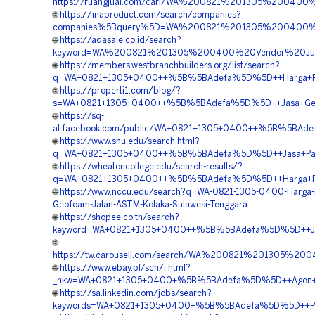
https://ruangjual.com/cari/WA%200821%201305%2004
🌐
https://inaproduct.com/search/companies?
companies%5Bquery%5D=WA%200821%201305%200400%2
🌐
https://adasale.co.id/search?
keyword=WA%200821%201305%200400%20Vendor%20Jua
🌐
https://members.westbranchbuilders.org/list/search?
q=WA+0821+1305+0400++%5B%5BAdefa%5D%5D++Harga+Pema
🌐
https://properti1.com/blog/?
s=WA+0821+1305+0400++%5B%5BAdefa%5D%5D++Jasa+Geofo
🌐
https://sq-
al.facebook.com/public/WA+0821+1305+0400++%5B%5BAdefa
🌐
https://www.shu.edu/search.html?
q=WA+0821+1305+0400++%5B%5BAdefa%5D%5D++Jasa+Pasang
🌐
https://wheatoncollege.edu/search-results/?
q=WA+0821+1305+0400++%5B%5BAdefa%5D%5D++Harga+Peng
🌐
https://www.nccu.edu/search?q=WA-0821-1305-0400-Harga-
Geofoam-Jalan-ASTM-Kolaka-Sulawesi-Tenggara
🌐
https://shopee.co.th/search?
keyword=WA+0821+1305+0400++%5B%5BAdefa%5D%5D++Jual+Ge
🌐
https://tw.carousell.com/search/WA%200821%201305%
🌐
https://www.ebay.pl/sch/i.html?
_nkw=WA+0821+1305+0400+%5B%5BAdefa%5D%5D++Agen+Penju
🌐
https://sa.linkedin.com/jobs/search?
keywords=WA+0821+1305+0400+%5B%5BAdefa%5D%5D++Pesan