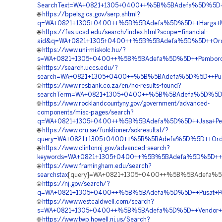
SearchText=WA+0821+1305+0400++%5B%5BAdefa%5D%5D++Sup
🌐
https://bpelsg.ca.gov/serp.shtml?
q=WA+0821+1305+0400++%5B%5BAdefa%5D%5D++Harga+Materi
🌐
https://fas.ucsd.edu/search/index.html?scope=financial-
aid&q=WA+0821+1305+0400++%5B%5BAdefa%5D%5D++Order
🌐
https://www.uni-miskolc.hu/?
s=WA+0821+1305+0400++%5B%5BAdefa%5D%5D++Pemborong
🌐
https://search.uccs.edu/?
search=WA+0821+1305+0400++%5B%5BAdefa%5D%5D++Pusat+
🌐
https://www.resbank.co.za/en/no-results-found?
searchTerm=WA+0821+1305+0400++%5B%5BAdefa%5D%5D++Ag
🌐
https://www.rocklandcountyny.gov/government/advanced-
components/misc-pages/search?
q=WA+0821+1305+0400++%5B%5BAdefa%5D%5D++Jasa+Pengada
🌐
https://www.oru.se/funktioner/sokresultat/?
query=WA+0821+1305+0400++%5B%5BAdefa%5D%5D++Order+
🌐
https://www.clintonnj.gov/advanced-search?
keywords=WA+0821+1305+0400++%5B%5BAdefa%5D%5D++Pus
🌐
https://www.framingham.edu/search?
searchstax
[query]=WA+0821+1305+0400++%5B%5BAdefa%5D%
🌐
https://nj.gov/search/?
q=WA+0821+1305+0400++%5B%5BAdefa%5D%5D++Pusat+Penga
🌐
https://www.westcaldwell.com/search?
s=WA+0821+1305+0400++%5B%5BAdefa%5D%5D++Vendor+Pen
🌐
https://www.twp.howell.nj.us/Search?