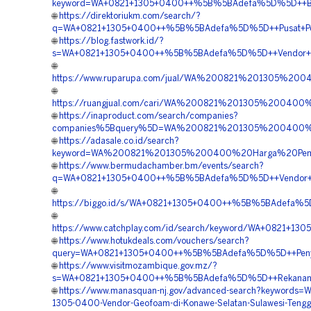
keyword=WA+0821+1305+0400++%5B%5BAdefa%5D%5D++Biaya
🌐
https://direktoriukm.com/search/?
q=WA+0821+1305+0400++%5B%5BAdefa%5D%5D++Pusat+Pengad
🌐
https://blog.fastwork.id/?
s=WA+0821+1305+0400++%5B%5BAdefa%5D%5D++Vendor+Penga
🌐
https://www.ruparupa.com/jual/WA%200821%201305%20
🌐
https://ruangjual.com/cari/WA%200821%201305%20040
🌐
https://inaproduct.com/search/companies?
companies%5Bquery%5D=WA%200821%201305%200400%2
🌐
https://adasale.co.id/search?
keyword=WA%200821%201305%200400%20Harga%20Pema
🌐
https://www.bermudachamber.bm/events/search?
q=WA+0821+1305+0400++%5B%5BAdefa%5D%5D++Vendor+Pen
🌐
https://biggo.id/s/WA+0821+1305+0400++%5B%5BAdefa%5
🌐
https://www.catchplay.com/id/search/keyword/WA+0821+1
🌐
https://www.hotukdeals.com/vouchers/search?
query=WA+0821+1305+0400++%5B%5BAdefa%5D%5D++Penyedia
🌐
https://www.visitmozambique.gov.mz/?
s=WA+0821+1305+0400++%5B%5BAdefa%5D%5D++Rekanan+Ge
🌐
https://www.manasquan-nj.gov/advanced-search?keywords=W
1305-0400-Vendor-Geofoam-di-Konawe-Selatan-Sulawesi-Tengg