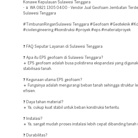
Konawe Kepulauan Sulawesi Tenggara
- 📱 WA 0821 1305 0400 - Vendor Jual Geofoam Jembatan Terde
Sulawesi Tenggara
#TimbunanRinganSulawesi Tenggara #Geofoam #Geoteknik #Kon
#civilengineering #konstruksi #proyek #eps #materialproyek
❓ FAQ Seputar Layanan di Sulawesi Tenggara
❓ Apa itu EPS geofoam di Sulawesi Tenggara?
🔹 EPS geofoam adalah busa polistirena ekspandasi yang digunak
stabilisasi tanah.
❓ Kegunaan utama EPS geofoam?
🔹 Fungsinya adalah mengurangi beban tanah sehingga struktur le
efisien.
❓ Daya tahan material?
🔹 Ya, cukup kuat stabil untuk beban konstruksi tertentu.
❓ Instalasi?
🔹 Ya, sangat mudah proses instalasi lebih cepat dibanding tanah
❓ Durabilitas?