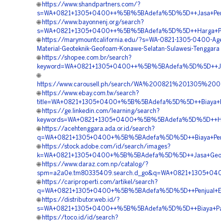
🌐
https://www.shandpartners.com/?
s=WA+0821+1305+0400++%5B%5BAdefa%5D%5D++Jasa+Pengad
🌐
https://www.bayonnenj.org/search?
s=WA+0821+1305+0400++%5B%5BAdefa%5D%5D++Harga+Penga
🌐
https://marymountcalifornia.edu/?s=WA-0821-1305-0400-Age
Material-Geoteknik-Geofoam-Konawe-Selatan-Sulawesi-Tenggara
🌐
https://shopee.com.br/search?
keyword=WA+0821+1305+0400++%5B%5BAdefa%5D%5D++Jasa+P
🌐
https://www.carousell.ph/search/WA%200821%201305%
🌐
https://www.ebay.com.tw/search?
title=WA+0821+1305+0400+%5B%5BAdefa%5D%5D++Biaya+Pa
🌐
https://ge.linkedin.com/learning/search?
keywords=WA+0821+1305+0400+%5B%5BAdefa%5D%5D++Harg
🌐
https://acehtenggara.ada.or.id/search?
q=WA+0821+1305+0400+%5B%5BAdefa%5D%5D++Biaya+Pemasa
🌐
https://stock.adobe.com/id/search/images?
k=WA+0821+1305+0400+%5B%5BAdefa%5D%5D++Jasa+Geofoam
🌐
https://www.daraz.com.np/catalog/?
spm=a2a0e.tm80335409.search.d_go&q=WA+0821+1305+0400
🌐
https://cariproperti.com/artikel/search?
q=WA+0821+1305+0400+%5B%5BAdefa%5D%5D++Penjual+EPS+
🌐
https://distributor.web.id/?
s=WA+0821+1305+0400++%5B%5BAdefa%5D%5D++Biaya+Pasan
🌐
https://toco.id/id/search?