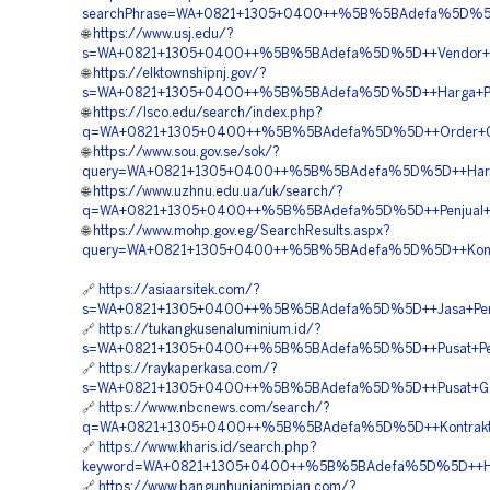
searchPhrase=WA+0821+1305+0400++%5B%5BAdefa%5D%5D++H
🌐
https://www.usj.edu/?
s=WA+0821+1305+0400++%5B%5BAdefa%5D%5D++Vendor+Jual
🌐
https://elktownshipnj.gov/?
s=WA+0821+1305+0400++%5B%5BAdefa%5D%5D++Harga+Pema
🌐
https://lsco.edu/search/index.php?
q=WA+0821+1305+0400++%5B%5BAdefa%5D%5D++Order+Geo
🌐
https://www.sou.gov.se/sok/?
query=WA+0821+1305+0400++%5B%5BAdefa%5D%5D++Harga+Pa
🌐
https://www.uzhnu.edu.ua/uk/search/?
q=WA+0821+1305+0400++%5B%5BAdefa%5D%5D++Penjual+Geo
🌐
https://www.mohp.gov.eg/SearchResults.aspx?
query=WA+0821+1305+0400++%5B%5BAdefa%5D%5D++Kontrakto
🔗
https://asiaarsitek.com/?
s=WA+0821+1305+0400++%5B%5BAdefa%5D%5D++Jasa+Penga
🔗
https://tukangkusenaluminium.id/?
s=WA+0821+1305+0400++%5B%5BAdefa%5D%5D++Pusat+Pengad
🔗
https://raykaperkasa.com/?
s=WA+0821+1305+0400++%5B%5BAdefa%5D%5D++Pusat+Geof
🔗
https://www.nbcnews.com/search/?
q=WA+0821+1305+0400++%5B%5BAdefa%5D%5D++Kontraktor
🔗
https://www.kharis.id/search.php?
keyword=WA+0821+1305+0400++%5B%5BAdefa%5D%5D++Harg
🔗
https://www.bangunhunianimpian.com/?