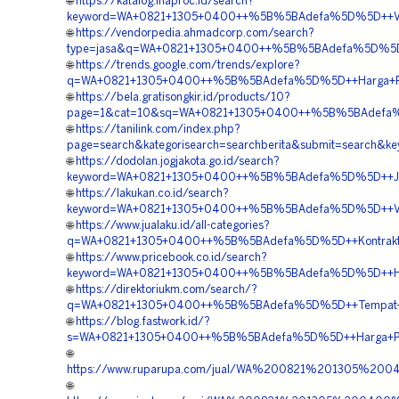
🌐
https://katalog.inaproc.id/search?
keyword=WA+0821+1305+0400++%5B%5BAdefa%5D%5D++Vend
🌐
https://vendorpedia.ahmadcorp.com/search?
type=jasa&q=WA+0821+1305+0400++%5B%5BAdefa%5D%5D++S
🌐
https://trends.google.com/trends/explore?
q=WA+0821+1305+0400++%5B%5BAdefa%5D%5D++Harga+Penga
🌐
https://bela.gratisongkir.id/products/10?
page=1&cat=10&sq=WA+0821+1305+0400++%5B%5BAdefa%5D%
🌐
https://tanilink.com/index.php?
page=search&kategorisearch=searchberita&submit=searc
🌐
https://dodolan.jogjakota.go.id/search?
keyword=WA+0821+1305+0400++%5B%5BAdefa%5D%5D++Jasa
🌐
https://lakukan.co.id/search?
keyword=WA+0821+1305+0400++%5B%5BAdefa%5D%5D++Vend
🌐
https://www.jualaku.id/all-categories?
q=WA+0821+1305+0400++%5B%5BAdefa%5D%5D++Kontraktor+
🌐
https://www.pricebook.co.id/search?
keyword=WA+0821+1305+0400++%5B%5BAdefa%5D%5D++Harga+P
🌐
https://direktoriukm.com/search/?
q=WA+0821+1305+0400++%5B%5BAdefa%5D%5D++Tempat+Jua
🌐
https://blog.fastwork.id/?
s=WA+0821+1305+0400++%5B%5BAdefa%5D%5D++Harga+Pengad
🌐
https://www.ruparupa.com/jual/WA%200821%201305%20
🌐