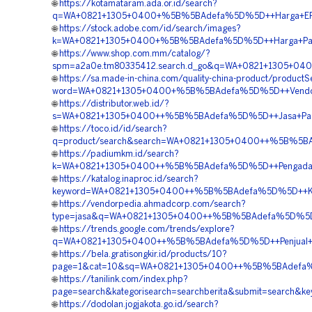
🌐
https://kotamataram.ada.or.id/search?
q=WA+0821+1305+0400+%5B%5BAdefa%5D%5D++Harga+EPS+G
🌐
https://stock.adobe.com/id/search/images?
k=WA+0821+1305+0400+%5B%5BAdefa%5D%5D++Harga+Pasang+
🌐
https://www.shop.com.mm/catalog/?
spm=a2a0e.tm80335412.search.d_go&q=WA+0821+1305+040
🌐
https://sa.made-in-china.com/quality-china-product/product
word=WA+0821+1305+0400+%5B%5BAdefa%5D%5D++Vendor+Geo
🌐
https://distributor.web.id/?
s=WA+0821+1305+0400++%5B%5BAdefa%5D%5D++Jasa+Pasang
🌐
https://toco.id/id/search?
q=product/search&search=WA+0821+1305+0400++%5B%5BAde
🌐
https://padiumkm.id/search?
k=WA+0821+1305+0400++%5B%5BAdefa%5D%5D++Pengadaan+M
🌐
https://katalog.inaproc.id/search?
keyword=WA+0821+1305+0400++%5B%5BAdefa%5D%5D++Kontr
🌐
https://vendorpedia.ahmadcorp.com/search?
type=jasa&q=WA+0821+1305+0400++%5B%5BAdefa%5D%5D++Ja
🌐
https://trends.google.com/trends/explore?
q=WA+0821+1305+0400++%5B%5BAdefa%5D%5D++Penjual+Mate
🌐
https://bela.gratisongkir.id/products/10?
page=1&cat=10&sq=WA+0821+1305+0400++%5B%5BAdefa%5D
🌐
https://tanilink.com/index.php?
page=search&kategorisearch=searchberita&submit=searc
🌐
https://dodolan.jogjakota.go.id/search?