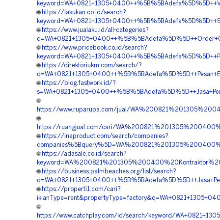
keyword=WA+0821+1305+0400++%5B%5BAdefa%5D%5D++Vendor
🌐
https://lakukan.co.id/search?
keyword=WA+0821+1305+0400++%5B%5BAdefa%5D%5D++Suppli
🌐
https://www.jualaku.id/all-categories?
q=WA+0821+1305+0400++%5B%5BAdefa%5D%5D++Order+Geof
🌐
https://www.pricebook.co.id/search?
keyword=WA+0821+1305+0400++%5B%5BAdefa%5D%5D++Penye
🌐
https://direktoriukm.com/search/?
q=WA+0821+1305+0400++%5B%5BAdefa%5D%5D++Pesan+EPS+
🌐
https://blog.fastwork.id/?
s=WA+0821+1305+0400++%5B%5BAdefa%5D%5D++Jasa+Pemas
🌐
https://www.ruparupa.com/jual/WA%200821%201305%20
🌐
https://ruangjual.com/cari/WA%200821%201305%20040
🌐
https://inaproduct.com/search/companies?
companies%5Bquery%5D=WA%200821%201305%200400%2
🌐
https://adasale.co.id/search?
keyword=WA%200821%201305%200400%20Kontraktor%20
🌐
https://business.palmbeaches.org/list/search?
q=WA+0821+1305+0400++%5B%5BAdefa%5D%5D++Jasa+Penga
🌐
https://properti1.com/cari?
iklanType=rent&propertyType=factory&q=WA+0821+1305+0
🌐
https://www.catchplay.com/id/search/keyword/WA+0821+