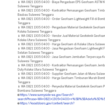
📱 WA 0821 1305 0400 - Biaya Pengadaan EPS Geofoam ASTM K
Sulawesi Tenggara
📱 WA 0821 1305 0400 - Kontraktor Pemasangan Geofoam Timb
Baubau Sulawesi Tenggara
📱 WA 0821 1305 0400 - Order Geofoam Lightweight Fill di Bom
Tenggara
📱 WA 0821 1305 0400 - Pengadaan Material Geoteknik Geofoam
Kolaka Sulawesi Tenggara
📱 WA 0821 1305 0400 - Vendor Jual Material Geoteknik Geofoa
Kolaka Utara Sulawesi Tenggara
📱 WA 0821 1305 0400 - Harga Geofoam di Kolaka Utara Sulawe
📱 WA 0821 1305 0400 - Jasa Pengadaan Geofoam Lightweight Fil
Selatan Sulawesi Tenggara
📱 WA 0821 1305 0400 - Jasa Geofoam Jembatan Terpercaya 
Sulawesi Tenggara
📱 WA 0821 1305 0400 - Kontraktor Pemasangan Geofoam Jemb
Duty Kolaka Utara Sulawesi Tenggara
📱 WA 0821 1305 0400 - Supplier Geofoam Jalan di Muna Sulaw
📱 WA 0821 1305 0400 - Harga Geofoam Timbunan Murah Bomb
Tenggara
📱 WA 0821 1305 0400 - Penyedia Material Geoteknik Geofoam P
Bombana Sulawesi Tenggara
🌐
https://www.sunnyside-wa.gov/Search?
searchPhrase=WA+0821+1305+0400++%5B%5BAdefa%5D%5D++Ag
🌐
https://ksoutdoors.gov/content/search?