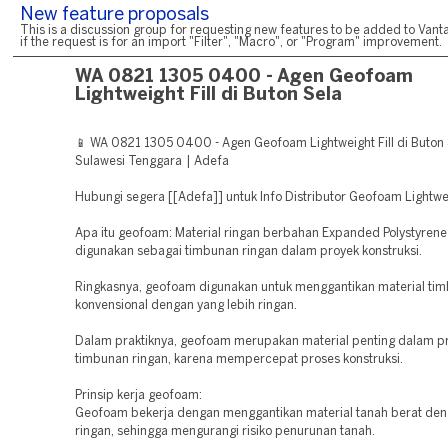
New feature proposals
This is a discussion group for requesting new features to be added to Vanta
if the request is for an import "Filter", "Macro", or "Program" improvement.
WA 0821 1305 0400 - Agen Geofoam
Lightweight Fill di Buton Sela
📱 WA 0821 1305 0400 - Agen Geofoam Lightweight Fill di Buton 
Sulawesi Tenggara | Adefa
Hubungi segera [[Adefa]] untuk Info Distributor Geofoam Lightwei
Apa itu geofoam: Material ringan berbahan Expanded Polystyrene
digunakan sebagai timbunan ringan dalam proyek konstruksi.
Ringkasnya, geofoam digunakan untuk menggantikan material ti
konvensional dengan yang lebih ringan.
Dalam praktiknya, geofoam merupakan material penting dalam p
timbunan ringan, karena mempercepat proses konstruksi.
Prinsip kerja geofoam:
Geofoam bekerja dengan menggantikan material tanah berat den
ringan, sehingga mengurangi risiko penurunan tanah.