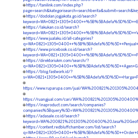
🌐
https://tanilink.com/index.php?
page=search&kategorisearch=searchberita&submit=searc
🌐
https://dodolan.jogjakota.go.id/search?
keyword=WA+0821+1305+0400++%5B%5BAdefa%5D%5D++Biaya+P
🌐
https://lakukan.co.id/search?
keyword=WA+0821+1305+0400++%5B%5BAdefa%5D%5D++Vendo
🌐
https://www.jualaku.id/all-categories?
q=WA+0821+1305+0400++%5B%5BAdefa%5D%5D++Penjual+Geof
🌐
https://www.pricebook.co.id/search?
keyword=WA+0821+1305+0400++%5B%5BAdefa%5D%5D++Pesan+
🌐
https://direktoriukm.com/search/?
q=WA+0821+1305+0400++%5B%5BAdefa%5D%5D++Agen+Geofoa
🌐
https://blog.fastwork.id/?
s=WA+0821+1305+0400++%5B%5BAdefa%5D%5D++Harga+Pemas
🌐
https://www.ruparupa.com/jual/WA%200821%201305%20
🌐
https://ruangjual.com/cari/WA%200821%201305%2004
🌐
https://inaproduct.com/search/companies?
companies%5Bquery%5D=WA%200821%201305%200400%2
🌐
https://adasale.co.id/search?
keyword=WA%200821%201305%200400%20Jasa%20Geofoa
🌐
https://content.redbluffchamber.com/list/search?
q=WA+0821+1305+0400++%5B%5BAdefa%5D%5D++Order+Geofoa