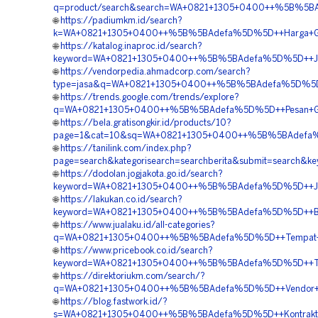
q=product/search&search=WA+0821+1305+0400++%5B%5BAde
🌐
https://padiumkm.id/search?
k=WA+0821+1305+0400++%5B%5BAdefa%5D%5D++Harga+Geof
🌐
https://katalog.inaproc.id/search?
keyword=WA+0821+1305+0400++%5B%5BAdefa%5D%5D++Jasa+M
🌐
https://vendorpedia.ahmadcorp.com/search?
type=jasa&q=WA+0821+1305+0400++%5B%5BAdefa%5D%5D++J
🌐
https://trends.google.com/trends/explore?
q=WA+0821+1305+0400++%5B%5BAdefa%5D%5D++Pesan+Geof
🌐
https://bela.gratisongkir.id/products/10?
page=1&cat=10&sq=WA+0821+1305+0400++%5B%5BAdefa%5D
🌐
https://tanilink.com/index.php?
page=search&kategorisearch=searchberita&submit=searc
🌐
https://dodolan.jogjakota.go.id/search?
keyword=WA+0821+1305+0400++%5B%5BAdefa%5D%5D++Jual+
🌐
https://lakukan.co.id/search?
keyword=WA+0821+1305+0400++%5B%5BAdefa%5D%5D++Biaya+
🌐
https://www.jualaku.id/all-categories?
q=WA+0821+1305+0400++%5B%5BAdefa%5D%5D++Tempat+Jual+
🌐
https://www.pricebook.co.id/search?
keyword=WA+0821+1305+0400++%5B%5BAdefa%5D%5D++Temp
🌐
https://direktoriukm.com/search/?
q=WA+0821+1305+0400++%5B%5BAdefa%5D%5D++Vendor+Pen
🌐
https://blog.fastwork.id/?
s=WA+0821+1305+0400++%5B%5BAdefa%5D%5D++Kontraktor+P