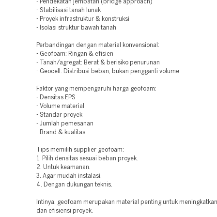
- Pendekatan jembatan (bridge approach)
- Stabilisasi tanah lunak
- Proyek infrastruktur & konstruksi
- Isolasi struktur bawah tanah
Perbandingan dengan material konvensional:
- Geofoam: Ringan & efisien
- Tanah/agregat: Berat & berisiko penurunan
- Geocell: Distribusi beban, bukan pengganti volume
Faktor yang mempengaruhi harga geofoam:
- Densitas EPS
- Volume material
- Standar proyek
- Jumlah pemesanan
- Brand & kualitas
Tips memilih supplier geofoam:
1. Pilih densitas sesuai beban proyek.
2. Untuk keamanan.
3. Agar mudah instalasi.
4. Dengan dukungan teknis.
Intinya, geofoam merupakan material penting untuk meningkatkan 
dan efisiensi proyek.