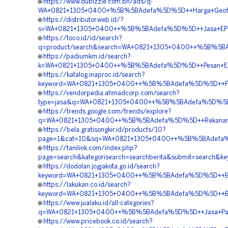
🌐
https://www.dubizzle.com.bh/ads/q-
WA+0821+1305+0400+%5B%5BAdefa%5D%5D++Harga+Geofoam
🌐
https://distributor.web.id/?
s=WA+0821+1305+0400++%5B%5BAdefa%5D%5D++Jasa+EPS+G
🌐
https://toco.id/id/search?
q=product/search&search=WA+0821+1305+0400++%5B%5BAdef
🌐
https://padiumkm.id/search?
k=WA+0821+1305+0400++%5B%5BAdefa%5D%5D++Pesan+EPS+G
🌐
https://katalog.inaproc.id/search?
keyword=WA+0821+1305+0400++%5B%5BAdefa%5D%5D++Penye
🌐
https://vendorpedia.ahmadcorp.com/search?
type=jasa&q=WA+0821+1305+0400++%5B%5BAdefa%5D%5D++H
🌐
https://trends.google.com/trends/explore?
q=WA+0821+1305+0400++%5B%5BAdefa%5D%5D++Rekanan+Mate
🌐
https://bela.gratisongkir.id/products/10?
page=1&cat=10&sq=WA+0821+1305+0400++%5B%5BAdefa%5D%5
🌐
https://tanilink.com/index.php?
page=search&kategorisearch=searchberita&submit=search
🌐
https://dodolan.jogjakota.go.id/search?
keyword=WA+0821+1305+0400++%5B%5BAdefa%5D%5D++Biay
🌐
https://lakukan.co.id/search?
keyword=WA+0821+1305+0400++%5B%5BAdefa%5D%5D++Biaya
🌐
https://www.jualaku.id/all-categories?
q=WA+0821+1305+0400++%5B%5BAdefa%5D%5D++Jasa+Pasan
🌐
https://www.pricebook.co.id/search?