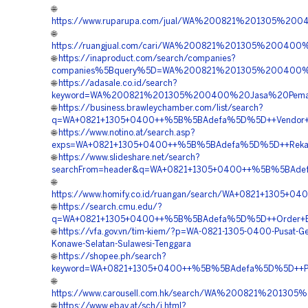
🌐
https://www.ruparupa.com/jual/WA%200821%201305%2
🌐
https://ruangjual.com/cari/WA%200821%201305%20040
🌐
https://inaproduct.com/search/companies?
companies%5Bquery%5D=WA%200821%201305%200400%20
🌐
https://adasale.co.id/search?
keyword=WA%200821%201305%200400%20Jasa%20Pemasa
🌐
https://business.brawleychamber.com/list/search?
q=WA+0821+1305+0400++%5B%5BAdefa%5D%5D++Vendor+Jual+
🌐
https://www.notino.at/search.asp?
exps=WA+0821+1305+0400++%5B%5BAdefa%5D%5D++Rekanan+G
🌐
https://www.slideshare.net/search?
searchFrom=header&q=WA+0821+1305+0400++%5B%5BAdefa%
🌐
https://www.homify.co.id/ruangan/search/WA+0821+1305
🌐
https://search.cmu.edu/?
q=WA+0821+1305+0400++%5B%5BAdefa%5D%5D++Order+EPS+
🌐
https://vfa.gov.vn/tim-kiem/?p=WA-0821-1305-0400-Pusat-G
Konawe-Selatan-Sulawesi-Tenggara
🌐
https://shopee.ph/search?
keyword=WA+0821+1305+0400++%5B%5BAdefa%5D%5D++Penjua
🌐
https://www.carousell.com.hk/search/WA%200821%201
🌐
https://www.ebay.at/sch/i.html?