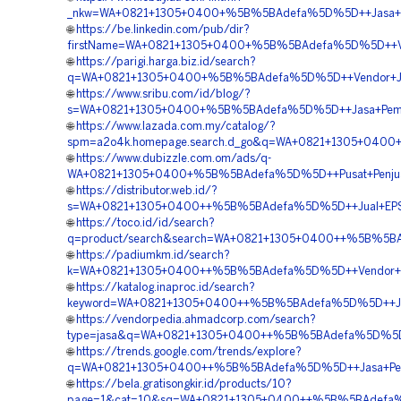
_nkw=WA+0821+1305+0400+%5B%5BAdefa%5D%5D++Jasa+Pema
🌐
https://be.linkedin.com/pub/dir?
firstName=WA+0821+1305+0400+%5B%5BAdefa%5D%5D++Vendo
🌐
https://parigi.harga.biz.id/search?
q=WA+0821+1305+0400+%5B%5BAdefa%5D%5D++Vendor+Jual+
🌐
https://www.sribu.com/id/blog/?
s=WA+0821+1305+0400+%5B%5BAdefa%5D%5D++Jasa+Pemasa
🌐
https://www.lazada.com.my/catalog/?
spm=a2o4k.homepage.search.d_go&q=WA+0821+1305+0400
🌐
https://www.dubizzle.com.om/ads/q-
WA+0821+1305+0400+%5B%5BAdefa%5D%5D++Pusat+Penjualan
🌐
https://distributor.web.id/?
s=WA+0821+1305+0400++%5B%5BAdefa%5D%5D++Jual+EPS+Ge
🌐
https://toco.id/id/search?
q=product/search&search=WA+0821+1305+0400++%5B%5BAdef
🌐
https://padiumkm.id/search?
k=WA+0821+1305+0400++%5B%5BAdefa%5D%5D++Vendor+Mate
🌐
https://katalog.inaproc.id/search?
keyword=WA+0821+1305+0400++%5B%5BAdefa%5D%5D++Jual+Ge
🌐
https://vendorpedia.ahmadcorp.com/search?
type=jasa&q=WA+0821+1305+0400++%5B%5BAdefa%5D%5D++P
🌐
https://trends.google.com/trends/explore?
q=WA+0821+1305+0400++%5B%5BAdefa%5D%5D++Jasa+Pemasa
🌐
https://bela.gratisongkir.id/products/10?
page=1&cat=10&sq=WA+0821+1305+0400++%5B%5BAdefa%5D