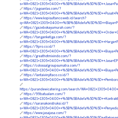
s=WA+0821+1305+0400++%5B%5BAdefa%5D%5D++Jasa+Pasan
🔗
https://jagoanlas.com/?
s=WA+0821+1305+0400++%5B%5BAdefa%5D%5D++Pusat+Penga
🔗
https://www.kopisultanco.web.id/search?
q=WA+0821+1305+0400++%5B%5BAdefa%5D%5D++Biaya+Pasan
🔗
https://gazebokayumurah.com/?
s=WA+0821+1305+0400++%5B%5BAdefa%5D%5D++Order+Geo
🔗
https://tanganketiga.com/?
s=WA+0821+1305+0400++%5B%5BAdefa%5D%5D++Harga+Pema
🔗
https://9pro.co.id/?
s=WA+0821+1305+0400++%5B%5BAdefa%5D%5D++Biaya+Pemasa
🔗
https://greathotmixindo.com/?
s=WA+0821+1305+0400++%5B%5BAdefa%5D%5D++Jasa+EPS+Ge
🔗
https://colossalgroupsumatra.com/?
s=WA+0821+1305+0400++%5B%5BAdefa%5D%5D++Biaya+Pengada
🔗
https://lantaivinyltaco.co.id/?
s=WA+0821+1305+0400++%5B%5BAdefa%5D%5D++Pemborong+
🔗
https://purandewicatering.com/search/WA+0821+1305+040
🔗
https://99batualam.com/?
s=WA+0821+1305+0400++%5B%5BAdefa%5D%5D++Kontraktor+
🔗
https://saranakonstruksi.id/?
s=WA+0821+1305+0400++%5B%5BAdefa%5D%5D++Penyedia+Mat
🔗
https://www.jasajasa.com/?
s=WA+0821+1305+0400++%5B%5BAdefa%5D%5D++Rekanan+Mat