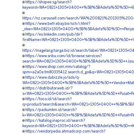
🌐
https://shopee.sg/search?
keyword=WA+0821+1305+0400++%5B%5BAdefa%5D%5D++Biaya
🌐
https://nz.carousell.com/search/WA%200821%201305%
🌐
https://www.befr.ebay.be/sch/i.html?
_nkw=WA+0821+1305+0400+%5B%5BAdefa%5D%5D++Penyedia+
🌐
https://es.linkedin.com/pub/dir?
firstName=WA+0821+1305+0400+%5B%5BAdefa%5D%5D++Ven
🌐
https://magelang.harga.biz.id/search/label/WA+0821+13
🌐
https://www.sribu.com/id/browse-services?
search=WA+0821+1305+0400+%5B%5BAdefa%5D%5D++Jasa+Pa
🌐
https://www.shop.com.mm/catalog/?
spm=a2a0e.tm80335412.search.d_go&q=WA+0821+1305+0400
🌐
https://www.dubizzle.jo/ads/q-
WA+0821+1305+0400+%5B%5BAdefa%5D%5D++Vendor+Material
🌐
https://distributor.web.id/?
s=WA+0821+1305+0400++%5B%5BAdefa%5D%5D++Pusat+Penju
🌐
https://toco.id/id/search?
q=product/search&search=WA+0821+1305+0400++%5B%5BAd
🌐
https://padiumkm.id/search?
k=WA+0821+1305+0400++%5B%5BAdefa%5D%5D++Pusat+Penjual
🌐
https://katalog.inaproc.id/search?
keyword=WA+0821+1305+0400++%5B%5BAdefa%5D%5D++Kontrak
🌐
https://vendorpedia.ahmadcorp.com/search?