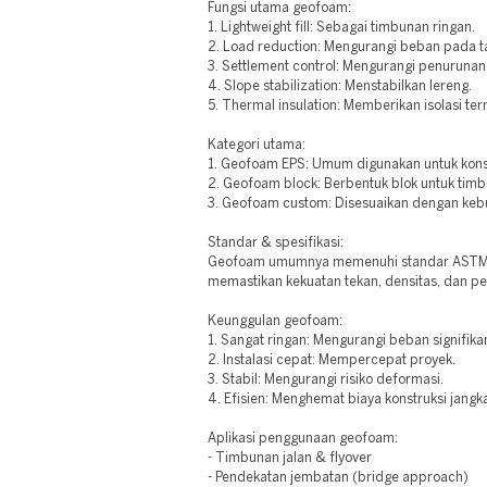
Fungsi utama geofoam:
1. Lightweight fill: Sebagai timbunan ringan.
2. Load reduction: Mengurangi beban pada t
3. Settlement control: Mengurangi penurunan
4. Slope stabilization: Menstabilkan lereng.
5. Thermal insulation: Memberikan isolasi ter
Kategori utama:
1. Geofoam EPS: Umum digunakan untuk kons
2. Geofoam block: Berbentuk blok untuk tim
3. Geofoam custom: Disesuaikan dengan keb
Standar & spesifikasi:
Geofoam umumnya memenuhi standar ASTM D
memastikan kekuatan tekan, densitas, dan p
Keunggulan geofoam:
1. Sangat ringan: Mengurangi beban signifika
2. Instalasi cepat: Mempercepat proyek.
3. Stabil: Mengurangi risiko deformasi.
4. Efisien: Menghemat biaya konstruksi jangk
Aplikasi penggunaan geofoam:
- Timbunan jalan & flyover
- Pendekatan jembatan (bridge approach)