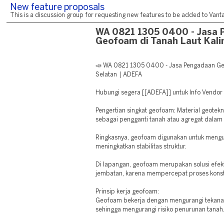
New feature proposals
This is a discussion group for requesting new features to be added to Vantag
WA 0821 1305 0400 - Jasa 
Geofoam di Tanah Laut Kal
📣 WA 0821 1305 0400 - Jasa Pengadaan Ge
Selatan | ADEFA
Hubungi segera [[ADEFA]] untuk Info Vendo
Pengertian singkat geofoam: Material geotek
sebagai pengganti tanah atau agregat dalam 
Ringkasnya, geofoam digunakan untuk mengu
meningkatkan stabilitas struktur.
Di lapangan, geofoam merupakan solusi efe
jembatan, karena mempercepat proses konst
Prinsip kerja geofoam:
Geofoam bekerja dengan mengurangi tekanan 
sehingga mengurangi risiko penurunan tanah