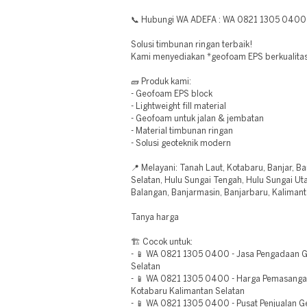
📞 Hubungi WA ADEFA : WA 0821 1305 0400
Solusi timbunan ringan terbaik!
Kami menyediakan *geofoam EPS berkualitas*
🧱 Produk kami:
- Geofoam EPS block
- Lightweight fill material
- Geofoam untuk jalan & jembatan
- Material timbunan ringan
- Solusi geoteknik modern
📍 Melayani: Tanah Laut, Kotabaru, Banjar, Ba
Selatan, Hulu Sungai Tengah, Hulu Sungai Ut
Balangan, Banjarmasin, Banjarbaru, Kalimant
Tanya harga
🏗️ Cocok untuk:
- 📱 WA 0821 1305 0400 - Jasa Pengadaan G
Selatan
- 📱 WA 0821 1305 0400 - Harga Pemasang
Kotabaru Kalimantan Selatan
- 📱 WA 0821 1305 0400 - Pusat Penjualan 