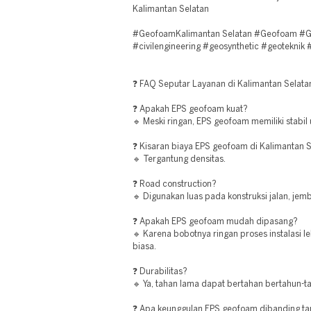
Kalimantan Selatan
#GeofoamKalimantan Selatan #Geofoam #Ge
#civilengineering #geosynthetic #geoteknik
❓ FAQ Seputar Layanan di Kalimantan Selata
❓ Apakah EPS geofoam kuat?
🔹 Meski ringan, EPS geofoam memiliki stabil 
❓ Kisaran biaya EPS geofoam di Kalimantan 
🔹 Tergantung densitas.
❓ Road construction?
🔹 Digunakan luas pada konstruksi jalan, jem
❓ Apakah EPS geofoam mudah dipasang?
🔹 Karena bobotnya ringan proses instalasi l
biasa.
❓ Durabilitas?
🔹 Ya, tahan lama dapat bertahan bertahun-ta
❓ Apa keunggulan EPS geofoam dibanding ta