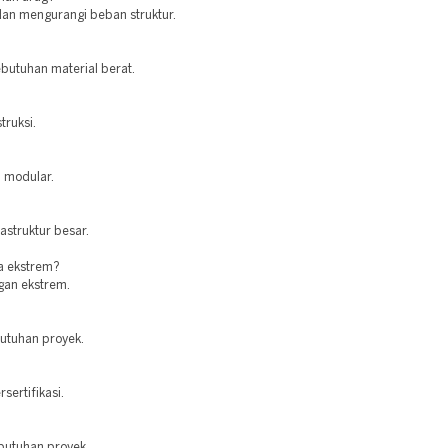
 dan mengurangi beban struktur.
butuhan material berat.
truksi.
n modular.
rastruktur besar.
a ekstrem?
ngan ekstrem.
butuhan proyek.
sertifikasi.
butuhan proyek.