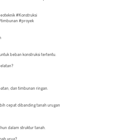
oteknik #Konstruksi
 #timbunan #proyek
n
untuk beban konstruksi tertentu.
Selatan?
batan, dan timbunan ringan.
ebih cepat dibanding tanah urugan
hun dalam struktur tanah.
nah urug?