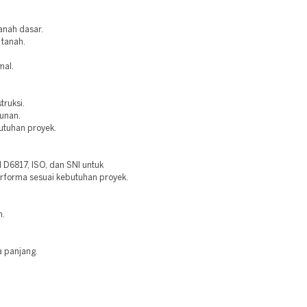
anah dasar.
 tanah.
mal.
truksi.
bunan.
utuhan proyek.
6817, ISO, dan SNI untuk
erforma sesuai kebutuhan proyek.
n.
a panjang.