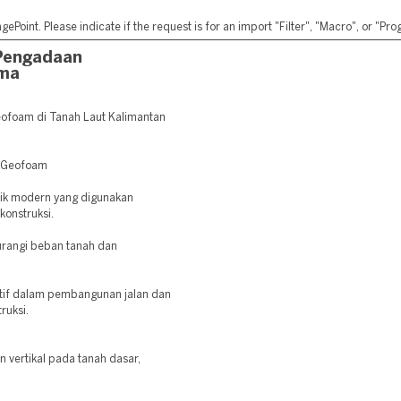
ePoint. Please indicate if the request is for an import "Filter", "Macro", or "P
Pengadaan
ima
ofoam di Tanah Laut Kalimantan
r Geofoam
nik modern yang digunakan
konstruksi.
rangi beban tanah dan
ktif dalam pembangunan jalan dan
ruksi.
vertikal pada tanah dasar,
.