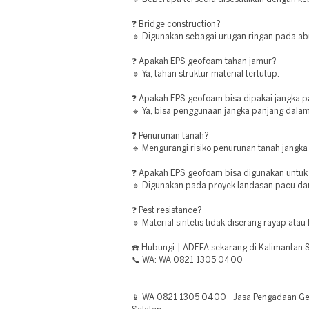
❓ Bridge construction?
🔹 Digunakan sebagai urugan ringan pada a
❓ Apakah EPS geofoam tahan jamur?
🔹 Ya, tahan struktur material tertutup.
❓ Apakah EPS geofoam bisa dipakai jangka 
🔹 Ya, bisa penggunaan jangka panjang dalam
❓ Penurunan tanah?
🔹 Mengurangi risiko penurunan tanah jangka
❓ Apakah EPS geofoam bisa digunakan untuk
🔹 Digunakan pada proyek landasan pacu da
❓ Pest resistance?
🔹 Material sintetis tidak diserang rayap atau
☎️ Hubungi | ADEFA sekarang di Kalimantan S
📞 WA: WA 0821 1305 0400
📱 WA 0821 1305 0400 - Jasa Pengadaan Ge