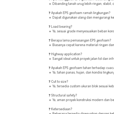
🔹 Dibanding tanah urug lebih ringan, stabil,
❓ Apakah EPS geofoam ramah lingkungan?
🔹 Dapat digunakan ulang dan mengurangi ke
❓ Load bearing?
🔹 Ya, sesuai grade menyesuaikan beban kons
❓ Berapa lama pemasangan EPS geofoam?
🔹 Biasanya cepat karena material ringan da
❓ Highway application?
🔹 Sangat ideal untuk proyek jalan tol dan inf
❓ Apakah EPS geofoam tahan terhadap cuac
🔹 Ya, tahan panas, hujan, dan kondisi lingku
❓ Cut to size?
🔹 Ya, tersedia custom ukuran blok sesuai ke
❓ Structural safety?
🔹 Ya, aman proyek konstruksi modern dan ber
❓ Ketersediaan?
🔹 Beberapa tersedia disesuaikan dengan ke