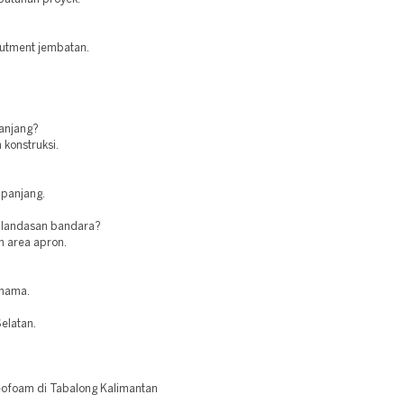
butment jembatan.
panjang?
 konstruksi.
 panjang.
 landasan bandara?
n area apron.
 hama.
elatan.
ofoam di Tabalong Kalimantan