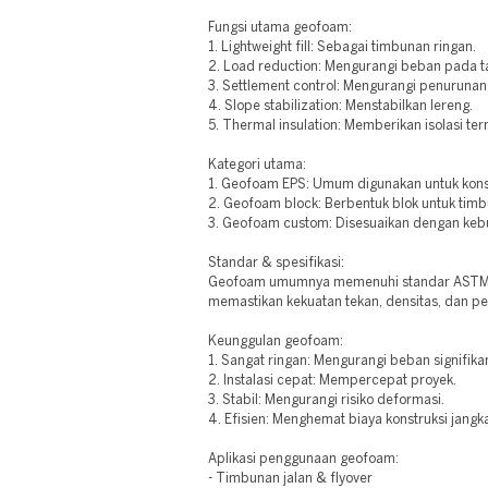
Fungsi utama geofoam:
1. Lightweight fill: Sebagai timbunan ringan.
2. Load reduction: Mengurangi beban pada t
3. Settlement control: Mengurangi penurunan
4. Slope stabilization: Menstabilkan lereng.
5. Thermal insulation: Memberikan isolasi ter
Kategori utama:
1. Geofoam EPS: Umum digunakan untuk kons
2. Geofoam block: Berbentuk blok untuk tim
3. Geofoam custom: Disesuaikan dengan keb
Standar & spesifikasi:
Geofoam umumnya memenuhi standar ASTM D
memastikan kekuatan tekan, densitas, dan p
Keunggulan geofoam:
1. Sangat ringan: Mengurangi beban signifika
2. Instalasi cepat: Mempercepat proyek.
3. Stabil: Mengurangi risiko deformasi.
4. Efisien: Menghemat biaya konstruksi jangk
Aplikasi penggunaan geofoam:
- Timbunan jalan & flyover