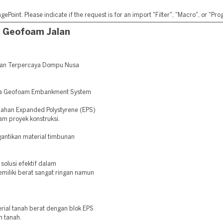
ePoint. Please indicate if the request is for an import "Filter", "Macro", or "P
 Geofoam Jalan
lan Terpercaya Dompu Nusa
edia Geofoam Embankment System
rbahan Expanded Polystyrene (EPS)
am proyek konstruksi.
antikan material timbunan
olusi efektif dalam
iliki berat sangat ringan namun
ial tanah berat dengan blok EPS
n tanah.