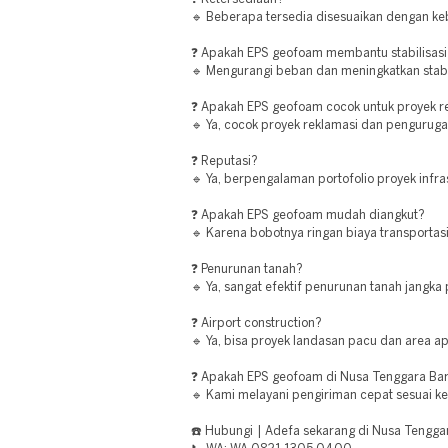
🔹 Beberapa tersedia disesuaikan dengan ke
❓ Apakah EPS geofoam membantu stabilisasi
🔹 Mengurangi beban dan meningkatkan stabil
❓ Apakah EPS geofoam cocok untuk proyek r
🔹 Ya, cocok proyek reklamasi dan penguruga
❓ Reputasi?
🔹 Ya, berpengalaman portofolio proyek infra
❓ Apakah EPS geofoam mudah diangkut?
🔹 Karena bobotnya ringan biaya transportasi
❓ Penurunan tanah?
🔹 Ya, sangat efektif penurunan tanah jangka
❓ Airport construction?
🔹 Ya, bisa proyek landasan pacu dan area ap
❓ Apakah EPS geofoam di Nusa Tenggara Bara
🔹 Kami melayani pengiriman cepat sesuai k
☎️ Hubungi | Adefa sekarang di Nusa Tenggar