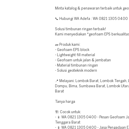
Minta katalog & penawaran terbaik untuk ge
📞 Hubungi WA Adefa : WA 0821 1305 0400
Solusi timbunan ringan terbaik!
Kami menyediakan *geofoam EPS berkualitas
🧱 Produk kami:
- Geofoam EPS block
- Lightweight fill material
- Geofoam untuk jalan & jembatan
- Material timbunan ringan
- Solusi geoteknik modern
📍 Melayani: Lombok Barat, Lombok Tengah
Dompu, Bima, Sumbawa Barat, Lombok Utara
Barat
Tanya harga
🏗️ Cocok untuk:
- 📱 WA 0821 1305 0400 - Pesan Geofoam J
Tenggara Barat
- 📱 WA 0821 1305 0400 - Jasa Pengadaan 