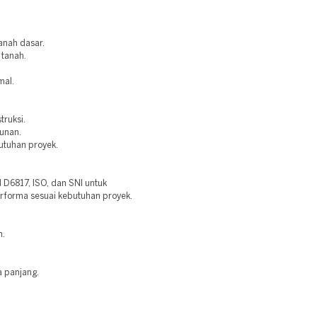
anah dasar.
 tanah.
mal.
truksi.
bunan.
utuhan proyek.
6817, ISO, dan SNI untuk
erforma sesuai kebutuhan proyek.
n.
a panjang.