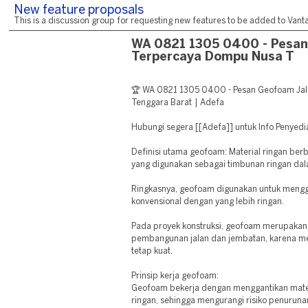
New feature proposals
This is a discussion group for requesting new features to be added to Vantag
WA 0821 1305 0400 - Pesan
Terpercaya Dompu Nusa T
🏆 WA 0821 1305 0400 - Pesan Geofoam Ja
Tenggara Barat | Adefa
Hubungi segera [[Adefa]] untuk Info Peny
Definisi utama geofoam: Material ringan be
yang digunakan sebagai timbunan ringan dal
Ringkasnya, geofoam digunakan untuk mengg
konvensional dengan yang lebih ringan.
Pada proyek konstruksi, geofoam merupakan s
pembangunan jalan dan jembatan, karena mem
tetap kuat.
Prinsip kerja geofoam:
Geofoam bekerja dengan menggantikan mater
ringan, sehingga mengurangi risiko penuruna