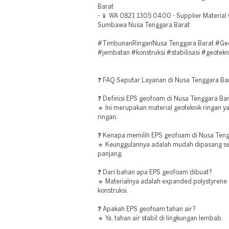
Barat
- 📱 WA 0821 1305 0400 - Supplier Material
Sumbawa Nusa Tenggara Barat
#TimbunanRinganNusa Tenggara Barat #Geo
#jembatan #konstruksi #stabilisasi #geotekni
❓ FAQ Seputar Layanan di Nusa Tenggara Ba
❓ Definisi EPS geofoam di Nusa Tenggara Ba
🔹 Ini merupakan material geoteknik ringan 
ringan.
❓ Kenapa memilih EPS geofoam di Nusa Teng
🔹 Keunggulannya adalah mudah dipasang ser
panjang.
❓ Dari bahan apa EPS geofoam dibuat?
🔹 Materialnya adalah expanded polystyrene 
konstruksi.
❓ Apakah EPS geofoam tahan air?
🔹 Ya, tahan air stabil di lingkungan lembab.