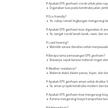
❓ Apakah EPS geofoam cocok untuk jalan ray
🔹 Digunakan luas pada konstruksi jalan, jem
❓ Eco friendly?
🔹 Ya, cukup ramah lingkungan mengurangi ke
❓ Apakah EPS geofoam bisa digunakan di ar
🔹 Ya, sangat cocok tanah lunak, rawa, dan 
❓ Load bearing?
🔹 Memiliki variasi densitas untuk menyesuai
❓ Berapa lama pemasangan EPS geofoam?
🔹 Biasanya cepat karena material ringan da
❓ Weather resistance?
🔹 Material stabil dalam panas, hujan, dan ko
❓ Apakah EPS geofoam aman untuk struktur
🔹 Ya, aman proyek konstruksi modern dan ber
❓ Apakah EPS geofoam bisa mengurangi biay
🔹 Karena mengurangi biaya transportasi tana
❓ Ketersediaan?