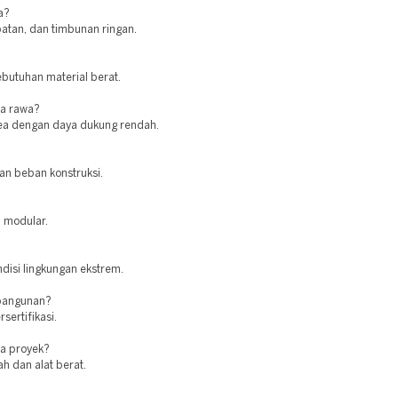
a?
batan, dan timbunan ringan.
butuhan material berat.
ea rawa?
area dengan daya dukung rendah.
kan beban konstruksi.
n modular.
ndisi lingkungan ekstrem.
 bangunan?
sertifikasi.
a proyek?
h dan alat berat.