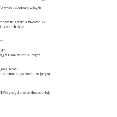
 Geoteknik Geofoam Wilayah
foam #Geoteknik #Konstruksi
k #infrastruktur
rat
rat?
yang digunakan untuk urugan
gara Barat?
ta hemat biaya konstruksi jangka
(EPS) yang diproses khusus untuk