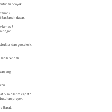
butuhan proyek.
 tanah?
itas tanah dasar.
eklamasi?
n ringan.
struktur dan geoteknik.
 lebih rendah.
 panjang.
ron.
t bisa dikirim cepat?
ebutuhan proyek.
a Barat.