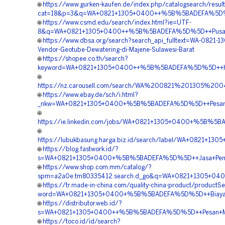
🌐
https://www.gurken-kaufen.de/index.php/catalogsearch/resul
cat=18&p=3&q=WA+0821+1305+0400++%5B%5BADEFA%5D%5D+
🌐
https://www.csmd.edu/search/index.html?ie=UTF-
8&q=WA+0821+1305+0400++%5B%5BADEFA%5D%5D++Pusat+Pen
🌐
https://www.dbsa.org/search?search_api_fulltext=WA-0821-
Vendor-Geotube-Dewatering-di-Majene-Sulawesi-Barat
🌐
https://shopee.co.th/search?
keyword=WA+0821+1305+0400++%5B%5BADEFA%5D%5D++Harg
🌐
https://nz.carousell.com/search/WA%200821%201305%2
🌐
https://www.ebay.de/sch/i.html?
_nkw=WA+0821+1305+0400+%5B%5BADEFA%5D%5D++Pesan+Ge
🌐
https://ie.linkedin.com/jobs/WA+0821+1305+0400+%5B%5BA
🌐
https://lubukbasung.harga.biz.id/search/label/WA+0821+1
🌐
https://blog.fastwork.id/?
s=WA+0821+1305+0400+%5B%5BADEFA%5D%5D++Jasa+Pengada
🌐
https://www.shop.com.mm/catalog/?
spm=a2a0e.tm80335412.search.d_go&q=WA+0821+1305+040
🌐
https://tr.made-in-china.com/quality-china-product/productS
word=WA+0821+1305+0400+%5B%5BADEFA%5D%5D++Biaya+Pen
🌐
https://distributor.web.id/?
s=WA+0821+1305+0400++%5B%5BADEFA%5D%5D++Pesan+Materi
🌐
https://toco.id/id/search?