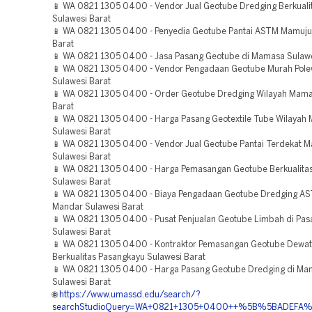
📱 WA 0821 1305 0400 - Vendor Jual Geotube Dredging Berkual
Sulawesi Barat
📱 WA 0821 1305 0400 - Penyedia Geotube Pantai ASTM Mamuju
Barat
📱 WA 0821 1305 0400 - Jasa Pasang Geotube di Mamasa Sulawe
📱 WA 0821 1305 0400 - Vendor Pengadaan Geotube Murah Pole
Sulawesi Barat
📱 WA 0821 1305 0400 - Order Geotube Dredging Wilayah Mama
Barat
📱 WA 0821 1305 0400 - Harga Pasang Geotextile Tube Wilayah
Sulawesi Barat
📱 WA 0821 1305 0400 - Vendor Jual Geotube Pantai Terdekat 
Sulawesi Barat
📱 WA 0821 1305 0400 - Harga Pemasangan Geotube Berkualita
Sulawesi Barat
📱 WA 0821 1305 0400 - Biaya Pengadaan Geotube Dredging AS
Mandar Sulawesi Barat
📱 WA 0821 1305 0400 - Pusat Penjualan Geotube Limbah di Pa
Sulawesi Barat
📱 WA 0821 1305 0400 - Kontraktor Pemasangan Geotube Dewat
Berkualitas Pasangkayu Sulawesi Barat
📱 WA 0821 1305 0400 - Harga Pasang Geotube Dredging di Ma
Sulawesi Barat
🌐
https://www.umassd.edu/search/?
searchStudioQuery=WA+0821+1305+0400++%5B%5BADEFA%5D%