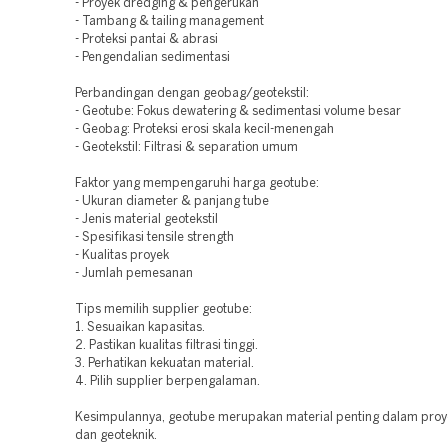
- Proyek dredging & pengerukan
- Tambang & tailing management
- Proteksi pantai & abrasi
- Pengendalian sedimentasi
Perbandingan dengan geobag/geotekstil:
- Geotube: Fokus dewatering & sedimentasi volume besar
- Geobag: Proteksi erosi skala kecil-menengah
- Geotekstil: Filtrasi & separation umum
Faktor yang mempengaruhi harga geotube:
- Ukuran diameter & panjang tube
- Jenis material geotekstil
- Spesifikasi tensile strength
- Kualitas proyek
- Jumlah pemesanan
Tips memilih supplier geotube:
1. Sesuaikan kapasitas.
2. Pastikan kualitas filtrasi tinggi.
3. Perhatikan kekuatan material.
4. Pilih supplier berpengalaman.
Kesimpulannya, geotube merupakan material penting dalam proy
dan geoteknik.