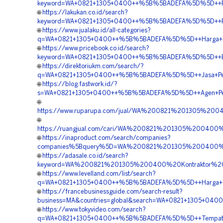
keyword=WA+0821+1305+0400++%5B%5BADEFA%5D%5D++Pusat+
🌐
https://lakukan.co.id/search?
keyword=WA+0821+1305+0400++%5B%5BADEFA%5D%5D++Pusa
🌐
https://www.jualaku.id/all-categories?
q=WA+0821+1305+0400++%5B%5BADEFA%5D%5D++Harga+Pen
🌐
https://www.pricebook.co.id/search?
keyword=WA+0821+1305+0400++%5B%5BADEFA%5D%5D++Biaya
🌐
https://direktoriukm.com/search/?
q=WA+0821+1305+0400++%5B%5BADEFA%5D%5D++Jasa+Pemasan
🌐
https://blog.fastwork.id/?
s=WA+0821+1305+0400++%5B%5BADEFA%5D%5D++Agen+Penjual
🌐
https://www.ruparupa.com/jual/WA%200821%201305%20
🌐
https://ruangjual.com/cari/WA%200821%201305%20040
🌐
https://inaproduct.com/search/companies?
companies%5Bquery%5D=WA%200821%201305%200400%20J
🌐
https://adasale.co.id/search?
keyword=WA%200821%201305%200400%20Kontraktor%20P
🌐
https://www.levelland.com/list/search?
q=WA+0821+1305+0400++%5B%5BADEFA%5D%5D++Harga+Geot
🌐
https://francebusinessguide.com/search-result?
business=MA&countries=global&search=WA+0821+1305+0400
🌐
https://www.tokyvideo.com/search?
q=WA+0821+1305+0400++%5B%5BADEFA%5D%5D++Tempat+Jual