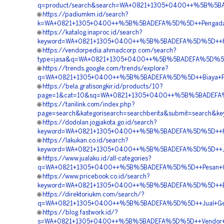
q=product/search&search=WA+0821+1305+0400++%5B%5BAD
🌐
https://padiumkm.id/search?
k=WA+0821+1305+0400++%5B%5BADEFA%5D%5D++Pengadaan+G
🌐
https://katalog.inaproc.id/search?
keyword=WA+0821+1305+0400++%5B%5BADEFA%5D%5D++Harg
🌐
https://vendorpedia.ahmadcorp.com/search?
type=jasa&q=WA+0821+1305+0400++%5B%5BADEFA%5D%5D++H
🌐
https://trends.google.com/trends/explore?
q=WA+0821+1305+0400++%5B%5BADEFA%5D%5D++Biaya+Pemasa
🌐
https://bela.gratisongkir.id/products/10?
page=1&cat=10&sq=WA+0821+1305+0400++%5B%5BADEFA%5D%
🌐
https://tanilink.com/index.php?
page=search&kategorisearch=searchberita&submit=searc
🌐
https://dodolan.jogjakota.go.id/search?
keyword=WA+0821+1305+0400++%5B%5BADEFA%5D%5D++Harga
🌐
https://lakukan.co.id/search?
keyword=WA+0821+1305+0400++%5B%5BADEFA%5D%5D++Jasa+
🌐
https://www.jualaku.id/all-categories?
q=WA+0821+1305+0400++%5B%5BADEFA%5D%5D++Pesan+Geotu
🌐
https://www.pricebook.co.id/search?
keyword=WA+0821+1305+0400++%5B%5BADEFA%5D%5D++Biaya
🌐
https://direktoriukm.com/search/?
q=WA+0821+1305+0400++%5B%5BADEFA%5D%5D++Jual+Geotu
🌐
https://blog.fastwork.id/?
s=WA+0821+1305+0400++%5B%5BADEFA%5D%5D++Vendor+Peng