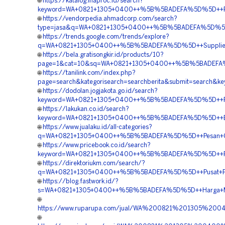
🌐
https://katalog.inaproc.id/search?
keyword=WA+0821+1305+0400++%5B%5BADEFA%5D%5D++Peng
🌐
https://vendorpedia.ahmadcorp.com/search?
type=jasa&q=WA+0821+1305+0400++%5B%5BADEFA%5D%5D++B
🌐
https://trends.google.com/trends/explore?
q=WA+0821+1305+0400++%5B%5BADEFA%5D%5D++Supplier+Geo
🌐
https://bela.gratisongkir.id/products/10?
page=1&cat=10&sq=WA+0821+1305+0400++%5B%5BADEFA%5D
🌐
https://tanilink.com/index.php?
page=search&kategorisearch=searchberita&submit=searc
🌐
https://dodolan.jogjakota.go.id/search?
keyword=WA+0821+1305+0400++%5B%5BADEFA%5D%5D++Pemb
🌐
https://lakukan.co.id/search?
keyword=WA+0821+1305+0400++%5B%5BADEFA%5D%5D++Biaya
🌐
https://www.jualaku.id/all-categories?
q=WA+0821+1305+0400++%5B%5BADEFA%5D%5D++Pesan+Geot
🌐
https://www.pricebook.co.id/search?
keyword=WA+0821+1305+0400++%5B%5BADEFA%5D%5D++Pusat
🌐
https://direktoriukm.com/search/?
q=WA+0821+1305+0400++%5B%5BADEFA%5D%5D++Pusat+Penga
🌐
https://blog.fastwork.id/?
s=WA+0821+1305+0400++%5B%5BADEFA%5D%5D++Harga+Materi
🌐
https://www.ruparupa.com/jual/WA%200821%201305%20
🌐