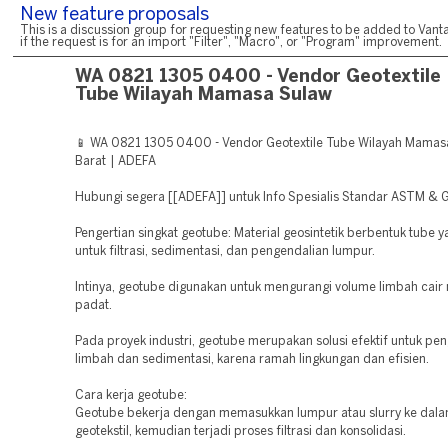
New feature proposals
This is a discussion group for requesting new features to be added to Vanta
if the request is for an import "Filter", "Macro", or "Program" improvement.
WA 0821 1305 0400 - Vendor Geotextile
Tube Wilayah Mamasa Sulaw
📱 WA 0821 1305 0400 - Vendor Geotextile Tube Wilayah Mamas
Barat | ADEFA
Hubungi segera [[ADEFA]] untuk Info Spesialis Standar ASTM & 
Pengertian singkat geotube: Material geosintetik berbentuk tube 
untuk filtrasi, sedimentasi, dan pengendalian lumpur.
Intinya, geotube digunakan untuk mengurangi volume limbah cair
padat.
Pada proyek industri, geotube merupakan solusi efektif untuk pe
limbah dan sedimentasi, karena ramah lingkungan dan efisien.
Cara kerja geotube:
Geotube bekerja dengan memasukkan lumpur atau slurry ke dala
geotekstil, kemudian terjadi proses filtrasi dan konsolidasi.