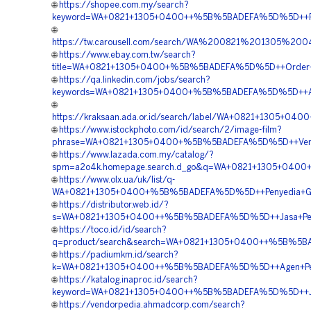
🌐
https://shopee.com.my/search?
keyword=WA+0821+1305+0400++%5B%5BADEFA%5D%5D++Pusat+
🌐
https://tw.carousell.com/search/WA%200821%201305%
🌐
https://www.ebay.com.tw/search?
title=WA+0821+1305+0400+%5B%5BADEFA%5D%5D++Order+Mat
🌐
https://qa.linkedin.com/jobs/search?
keywords=WA+0821+1305+0400+%5B%5BADEFA%5D%5D++Agen+P
🌐
https://kraksaan.ada.or.id/search/label/WA+0821+1305+0
🌐
https://www.istockphoto.com/id/search/2/image-film?
phrase=WA+0821+1305+0400+%5B%5BADEFA%5D%5D++Vendor+J
🌐
https://www.lazada.com.my/catalog/?
spm=a2o4k.homepage.search.d_go&q=WA+0821+1305+0400+%
🌐
https://www.olx.ua/uk/list/q-
WA+0821+1305+0400+%5B%5BADEFA%5D%5D++Penyedia+Geotub
🌐
https://distributor.web.id/?
s=WA+0821+1305+0400++%5B%5BADEFA%5D%5D++Jasa+Pengad
🌐
https://toco.id/id/search?
q=product/search&search=WA+0821+1305+0400++%5B%5BADE
🌐
https://padiumkm.id/search?
k=WA+0821+1305+0400++%5B%5BADEFA%5D%5D++Agen+Penjual
🌐
https://katalog.inaproc.id/search?
keyword=WA+0821+1305+0400++%5B%5BADEFA%5D%5D++Jasa+
🌐
https://vendorpedia.ahmadcorp.com/search?