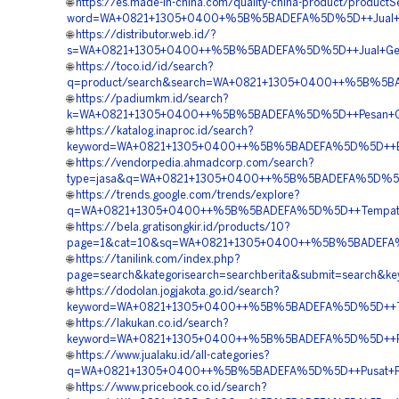
🌐
https://es.made-in-china.com/quality-china-product/product
word=WA+0821+1305+0400+%5B%5BADEFA%5D%5D++Jual+Geo
🌐
https://distributor.web.id/?
s=WA+0821+1305+0400++%5B%5BADEFA%5D%5D++Jual+Geotub
🌐
https://toco.id/id/search?
q=product/search&search=WA+0821+1305+0400++%5B%5BAD
🌐
https://padiumkm.id/search?
k=WA+0821+1305+0400++%5B%5BADEFA%5D%5D++Pesan+Geot
🌐
https://katalog.inaproc.id/search?
keyword=WA+0821+1305+0400++%5B%5BADEFA%5D%5D++Biaya+
🌐
https://vendorpedia.ahmadcorp.com/search?
type=jasa&q=WA+0821+1305+0400++%5B%5BADEFA%5D%5D++P
🌐
https://trends.google.com/trends/explore?
q=WA+0821+1305+0400++%5B%5BADEFA%5D%5D++Tempat+Jua
🌐
https://bela.gratisongkir.id/products/10?
page=1&cat=10&sq=WA+0821+1305+0400++%5B%5BADEFA%5D%
🌐
https://tanilink.com/index.php?
page=search&kategorisearch=searchberita&submit=searc
🌐
https://dodolan.jogjakota.go.id/search?
keyword=WA+0821+1305+0400++%5B%5BADEFA%5D%5D++Tempa
🌐
https://lakukan.co.id/search?
keyword=WA+0821+1305+0400++%5B%5BADEFA%5D%5D++Peny
🌐
https://www.jualaku.id/all-categories?
q=WA+0821+1305+0400++%5B%5BADEFA%5D%5D++Pusat+Peng
🌐
https://www.pricebook.co.id/search?