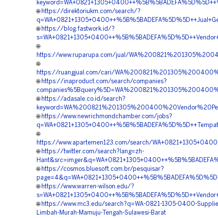
keyword=WA+0821+1305+0400++%5B%5BADEFA%5D%5D++Vendo
🌐
https://direktoriukm.com/search/?
q=WA+0821+1305+0400++%5B%5BADEFA%5D%5D++Jual+Geotub
🌐
https://blog.fastwork.id/?
s=WA+0821+1305+0400++%5B%5BADEFA%5D%5D++Vendor+Geo
🌐
https://www.ruparupa.com/jual/WA%200821%201305%20
🌐
https://ruangjual.com/cari/WA%200821%201305%20040
🌐
https://inaproduct.com/search/companies?
companies%5Bquery%5D=WA%200821%201305%200400%2
🌐
https://adasale.co.id/search?
keyword=WA%200821%201305%200400%20Vendor%20Peng
🌐
https://www.newrichmondchamber.com/jobs?
q=WA+0821+1305+0400++%5B%5BADEFA%5D%5D++Tempat+Jua
🌐
https://www.apartemen123.com/search/WA+0821+1305+0400
🌐
https://twitter.com/search?lang=zh-
Hant&src=imger&q=WA+0821+1305+0400++%5B%5BADEFA%5D%
🌐
https://cosmos.bluesoft.com.br/pesquisar?
page=4&q=WA+0821+1305+0400++%5B%5BADEFA%5D%5D++Jua
🌐
https://www.warren-wilson.edu/?
s=WA+0821+1305+0400++%5B%5BADEFA%5D%5D++Vendor+Geo
🌐
https://www.mc3.edu/search?q=WA-0821-1305-0400-Supplie
Limbah-Murah-Mamuju-Tengah-Sulawesi-Barat