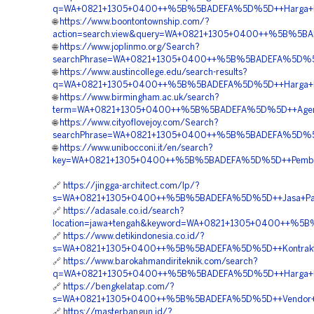
q=WA+0821+1305+0400++%5B%5BADEFA%5D%5D++Harga+Pema
🌐
https://www.boontontownship.com/?
action=search.view&query=WA+0821+1305+0400++%5B%5BAD
🌐
https://www.joplinmo.org/Search?
searchPhrase=WA+0821+1305+0400++%5B%5BADEFA%5D%5D++
🌐
https://www.austincollege.edu/search-results?
q=WA+0821+1305+0400++%5B%5BADEFA%5D%5D++Harga+Pasan
🌐
https://www.birmingham.ac.uk/search?
term=WA+0821+1305+0400++%5B%5BADEFA%5D%5D++Agen+Geo
🌐
https://www.cityoflovejoy.com/Search?
searchPhrase=WA+0821+1305+0400++%5B%5BADEFA%5D%5D+
🌐
https://www.unibocconi.it/en/search?
key=WA+0821+1305+0400++%5B%5BADEFA%5D%5D++Pemborong+
🔗
https://jingga-architect.com/lp/?
s=WA+0821+1305+0400++%5B%5BADEFA%5D%5D++Jasa+Pasang+
🔗
https://adasale.co.id/search?
location=jawa+tengah&keyword=WA+0821+1305+0400++%5B%5
🔗
https://www.detikindonesia.co.id/?
s=WA+0821+1305+0400++%5B%5BADEFA%5D%5D++Kontraktor+
🔗
https://www.barokahmandiriteknik.com/search?
q=WA+0821+1305+0400++%5B%5BADEFA%5D%5D++Harga+Pasan
🔗
https://bengkelatap.com/?
s=WA+0821+1305+0400++%5B%5BADEFA%5D%5D++Vendor+Geote
🔗
https://masterbangun.id/?