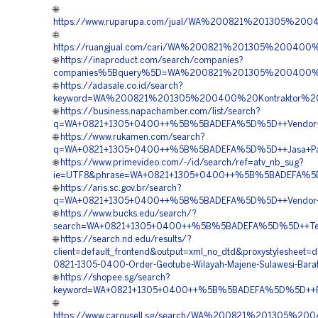
🌐
https://www.ruparupa.com/jual/WA%200821%201305%20
🌐
https://ruangjual.com/cari/WA%200821%201305%200400
🌐
https://inaproduct.com/search/companies?
companies%5Bquery%5D=WA%200821%201305%200400%2
🌐
https://adasale.co.id/search?
keyword=WA%200821%201305%200400%20Kontraktor%20P
🌐
https://business.napachamber.com/list/search?
q=WA+0821+1305+0400++%5B%5BADEFA%5D%5D++Vendor+Ge
🌐
https://www.rukamen.com/search?
q=WA+0821+1305+0400++%5B%5BADEFA%5D%5D++Jasa+Pasang
🌐
https://www.primevideo.com/-/id/search/ref=atv_nb_sug?
ie=UTF8&phrase=WA+0821+1305+0400++%5B%5BADEFA%5D%5D
🌐
https://aris.sc.gov.br/search?
q=WA+0821+1305+0400++%5B%5BADEFA%5D%5D++Vendor+Jua
🌐
https://www.bucks.edu/search/?
search=WA+0821+1305+0400++%5B%5BADEFA%5D%5D++Tempat+
🌐
https://search.nd.edu/results/?
client=default_frontend&output=xml_no_dtd&proxystylesheet
0821-1305-0400-Order-Geotube-Wilayah-Majene-Sulawesi-Bara
🌐
https://shopee.sg/search?
keyword=WA+0821+1305+0400++%5B%5BADEFA%5D%5D++Pesan
🌐
https://www.carousell.sg/search/WA%200821%201305%