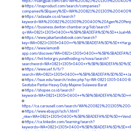
https://ruangjual.com/cari/WA%200821%201305%20040
🌐
https://inaproduct.com/search/companies?
companies%5Bquery%5D=WA%200821%201305%200400%20H
🌐
https://adasale.co.id/search?
keyword=WA%200821%201305%200400%20Agen%20Penjua
🌐
https://business.denton-chamber.org/list/search?
q=WA+0821+1305+0400++%5B%5BADEFA%5D%5D++Jual+Materi
🌐
https://www.jakartanotebook.com/search?
key=WA+0821+1305+0400++%5B%5BADEFA%5D%5D++Harga+Pas
🌐
https://www.lemon8-
app.com/discover/WA+0821+1305+0400++%5B%5BADEFA%5D%5
🌐
https://hnl.hnlorgrs.yunethosting.rs/nova/search?
searchword=WA+0821+1305+0400++%5B%5BADEFA%5D%5D++Pu
🌐
https://www.uef.fi/fi/?
search=WA+0821+1305+0400++%5B%5BADEFA%5D%5D++Jasa+Pa
🌐
https://lsue.edu/search/index.php?q=WA-0821-1305-0400-Bi
Geotube-Pantai-Heavy-Duty-Majene-Sulawesi-Barat
🌐
https://shopee.co.id/search?
keyword=WA+0821+1305+0400++%5B%5BADEFA%5D%5D++Ord
🌐
https://ca.carousell.com/search/WA%200821%201305%2
🌐
https://www.ebay.pl/sch/i.html?
_nkw=WA+0821+1305+0400+%5B%5BADEFA%5D%5D++Vendor+G
🌐
https://ca.linkedin.com/learning/search?
keywords=WA+0821+1305+0400+%5B%5BADEFA%5D%5D++Peng