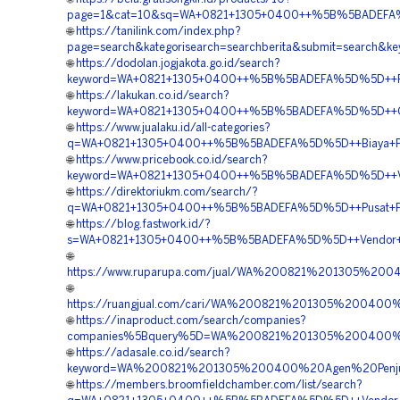
page=1&cat=10&sq=WA+0821+1305+0400++%5B%5BADEFA%5D%
🌐
https://tanilink.com/index.php?
page=search&kategorisearch=searchberita&submit=search
🌐
https://dodolan.jogjakota.go.id/search?
keyword=WA+0821+1305+0400++%5B%5BADEFA%5D%5D++Rekan
🌐
https://lakukan.co.id/search?
keyword=WA+0821+1305+0400++%5B%5BADEFA%5D%5D++Order
🌐
https://www.jualaku.id/all-categories?
q=WA+0821+1305+0400++%5B%5BADEFA%5D%5D++Biaya+Penga
🌐
https://www.pricebook.co.id/search?
keyword=WA+0821+1305+0400++%5B%5BADEFA%5D%5D++Vendor
🌐
https://direktoriukm.com/search/?
q=WA+0821+1305+0400++%5B%5BADEFA%5D%5D++Pusat+Pengad
🌐
https://blog.fastwork.id/?
s=WA+0821+1305+0400++%5B%5BADEFA%5D%5D++Vendor+Peng
🌐
https://www.ruparupa.com/jual/WA%200821%201305%200
🌐
https://ruangjual.com/cari/WA%200821%201305%20040
🌐
https://inaproduct.com/search/companies?
companies%5Bquery%5D=WA%200821%201305%200400%20
🌐
https://adasale.co.id/search?
keyword=WA%200821%201305%200400%20Agen%20Penjual
🌐
https://members.broomfieldchamber.com/list/search?