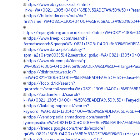
🌐
https://www.ebay.co.uk/sch/i.html?
_nkw=WA+0821+1305+0400+%5B%5BADEFA%5D%5D++Pesan+Mate
🌐
https://bi.linkedin.com/pub/dir?
firstName=WA+0821+1305+0400+%5B%5BADEFA%5D%5D++Orde
🌐
https://rejanglebong.ada.or.id/search/label/WA+0821+130
🌐
https://www.freepik.com/search?
format=search&query=WA+0821+1305+0400+%5B%5BADEFA%5
🌐
https://www.daraz.pk/catalog/?
spm=a2a0e.tm80335142.search.d_go&q=WA+0821+1305+0400
🌐
https://www.olx.com.pk/items/q-
WA+0821+1305+0400+%5B%5BADEFA%5D%5D++Harga+Pasang+
🌐
https://distributor.web.id/?
s=WA+0821+1305+0400++%5B%5BADEFA%5D%5D++Jasa+Pasang
🌐
https://toco.id/id/search?
q=product/search&search=WA+0821+1305+0400++%5B%5BAD
🌐
https://padiumkm.id/search?
k=WA+0821+1305+0400++%5B%5BADEFA%5D%5D++Penyedia+Ge
🌐
https://katalog.inaproc.id/search?
keyword=WA+0821+1305+0400++%5B%5BADEFA%5D%5D++Peng
🌐
https://vendorpedia.ahmadcorp.com/search?
type=jasa&q=WA+0821+1305+0400++%5B%5BADEFA%5D%5D++Pu
🌐
https://trends.google.com/trends/explore?
q=WA+0821+1305+0400++%5B%5BADEFA%5D%5D++Harga+Pemas
🌐
https://bela.gratisongkir.id/products/10?