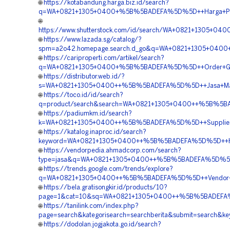
🌐
https://kotabandung.harga.biz.id/search?
q=WA+0821+1305+0400+%5B%5BADEFA%5D%5D++Harga+Pasan
🌐
https://www.shutterstock.com/id/search/WA+0821+1305+04
🌐
https://www.lazada.sg/catalog/?
spm=a2o42.homepage.search.d_go&q=WA+0821+1305+0400+%
🌐
https://cariproperti.com/artikel/search?
q=WA+0821+1305+0400+%5B%5BADEFA%5D%5D++Order+Geotub
🌐
https://distributor.web.id/?
s=WA+0821+1305+0400++%5B%5BADEFA%5D%5D++Jasa+Materia
🌐
https://toco.id/id/search?
q=product/search&search=WA+0821+1305+0400++%5B%5BADE
🌐
https://padiumkm.id/search?
k=WA+0821+1305+0400++%5B%5BADEFA%5D%5D++Supplier+Mat
🌐
https://katalog.inaproc.id/search?
keyword=WA+0821+1305+0400++%5B%5BADEFA%5D%5D++Harga+
🌐
https://vendorpedia.ahmadcorp.com/search?
type=jasa&q=WA+0821+1305+0400++%5B%5BADEFA%5D%5D++Ko
🌐
https://trends.google.com/trends/explore?
q=WA+0821+1305+0400++%5B%5BADEFA%5D%5D++Vendor+Jual
🌐
https://bela.gratisongkir.id/products/10?
page=1&cat=10&sq=WA+0821+1305+0400++%5B%5BADEFA%5D%
🌐
https://tanilink.com/index.php?
page=search&kategorisearch=searchberita&submit=searc
🌐
https://dodolan.jogjakota.go.id/search?