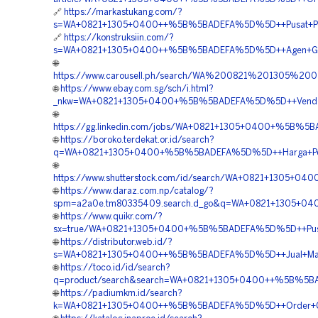
🔗
https://markastukang.com/?
s=WA+0821+1305+0400++%5B%5BADEFA%5D%5D++Pusat+Penjua
🔗
https://konstruksiin.com/?
s=WA+0821+1305+0400++%5B%5BADEFA%5D%5D++Agen+Geotub
🌐
https://www.carousell.ph/search/WA%200821%201305%2
🌐
https://www.ebay.com.sg/sch/i.html?
_nkw=WA+0821+1305+0400+%5B%5BADEFA%5D%5D++Vendor+G
🌐
https://gg.linkedin.com/jobs/WA+0821+1305+0400+%5B%5B
🌐
https://boroko.terdekat.or.id/search?
q=WA+0821+1305+0400+%5B%5BADEFA%5D%5D++Harga+Pengad
🌐
https://www.shutterstock.com/id/search/WA+0821+1305+0
🌐
https://www.daraz.com.np/catalog/?
spm=a2a0e.tm80335409.search.d_go&q=WA+0821+1305+040
🌐
https://www.quikr.com/?
sx=true/WA+0821+1305+0400+%5B%5BADEFA%5D%5D++Pusat+
🌐
https://distributor.web.id/?
s=WA+0821+1305+0400++%5B%5BADEFA%5D%5D++Jual+Materia
🌐
https://toco.id/id/search?
q=product/search&search=WA+0821+1305+0400++%5B%5BADE
🌐
https://padiumkm.id/search?
k=WA+0821+1305+0400++%5B%5BADEFA%5D%5D++Order+Geot