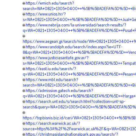
🌐
https://wmich.edu/search?
search=WA+0821+1305+0400++%5B%5BADEFA%5D%5D++Biaya+
🌐
https://www.unios.hr/?
s=WA+0821+1305+0400++%5B%5BADEFA%5D%5D++Jual+Geotu
🌐
https://www.nebrija.com/la-universidad/search-results/?
q=WA+0821+1305+0400++%5B%5BADEFA%5D%5D++Pusat+Peng
🌐
https://www.aegean.gr/search/node/WA+0821+1305+0400++
🌐
https://www.randolph.edu/search/index.aspx?ie=UTF-
8&q=WA+0821+1305+0400++%5B%5BADEFA%5D%5D++Vendor+Jua
🌐
https://www.justiciasantafe.gov.ar/?
s=WA+0821+1305+0400++%5B%5BADEFA%5D%5D++Tempat+Jual
🌐
https://east.iu.edu/search/?
q=WA+0821+1305+0400++%5B%5BADEFA%5D%5D++Pesan+Geot
🌐
https://www.mbl.edu/search?
search=WA+0821+1305+0400++%5B%5BADEFA%5D%5D++Biaya+
🌐
https://admission.gatech.edu/search?
q=WA+0821+1305+0400++%5B%5BADEFA%5D%5D++Harga+Pasa
🌐
https://search.unt.edu/s/search.html?collection=unt~sp-
search&query=WA+0821+1305+0400++%5B%5BADEFA%5D%5D+
🌐
https://topbisnis.biz.id/cari/WA+0821+1305+0400++%5B%5
🌐
https://search.warwick.ac.uk/?
source=https%3A%2F%2Fwarwick.ac.uk%2F&q=WA+0821+13
🌐
https://christmasislandnationalpark.gov.au/search/?