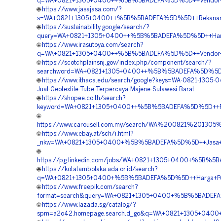
q=WA+0821+1305+0400++%5B%5BADEFA%5D%5D++Vendor+Geot
🌐
https://www.jasajasa.com/?
s=WA+0821+1305+0400++%5B%5BADEFA%5D%5D++Rekanan+Ge
🌐
https://sustainability.google/search/?
query=WA+0821+1305+0400++%5B%5BADEFA%5D%5D++Harga+P
🌐
https://www.irasutoya.com/search?
q=WA+0821+1305+0400++%5B%5BADEFA%5D%5D++Vendor+Peng
🌐
https://scotchplainsnj.gov/index.php/component/search/?
searchword=WA+0821+1305+0400++%5B%5BADEFA%5D%5D++Te
🌐
https://www.ithaca.edu/search/google?keys=WA-0821-1305-
Jual-Geotextile-Tube-Terpercaya-Majene-Sulawesi-Barat
🌐
https://shopee.co.th/search?
keyword=WA+0821+1305+0400++%5B%5BADEFA%5D%5D++Rekana
🌐
https://www.carousell.com.my/search/WA%200821%2013
🌐
https://www.ebay.at/sch/i.html?
_nkw=WA+0821+1305+0400+%5B%5BADEFA%5D%5D++Jasa+Geo
🌐
https://pg.linkedin.com/jobs/WA+0821+1305+0400+%5B%5B
🌐
https://kotatambolaka.ada.or.id/search?
q=WA+0821+1305+0400+%5B%5BADEFA%5D%5D++Harga+Pengad
🌐
https://www.freepik.com/search?
format=search&query=WA+0821+1305+0400+%5B%5BADEFA%5
🌐
https://www.lazada.sg/catalog/?
spm=a2o42.homepage.search.d_go&q=WA+0821+1305+0400+