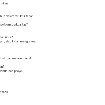
ifikan.
hun dalam struktur tanah.
geofoam berkualitas?
.
nah urug?
gan, stabil, dan mengurangi
butuhan material berat.
ran?
 kebutuhan proyek.
 tanah?
r.