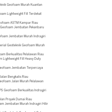
eknik Geofoam Murah Kuantan
am Lightweight Fill Terdekat
Geofoam ASTM Kampar Riau
 Geofoam Jembatan Pekanbaru
ofoam Jembatan Murah Indragiri
erial Geoteknik Geofoam Murah
am Berkualitas Pelalawan Riau
Lightweight Fill Heavy Duty
Geofoam Jembatan Terpercaya
alan Bengkalis Riau
eofoam Jalan Murah Pelalawan
S Geofoam Berkualitas Indragiri
lan Proyek Dumai Riau
m Jembatan Murah Indragiri Hilir