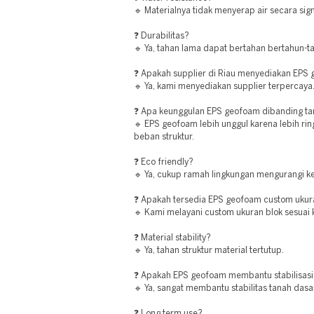
🔹 Materialnya tidak menyerap air secara sign
❓ Durabilitas?
🔹 Ya, tahan lama dapat bertahan bertahun-ta
❓ Apakah supplier di Riau menyediakan EPS 
🔹 Ya, kami menyediakan supplier terpercaya
❓ Apa keunggulan EPS geofoam dibanding ta
🔹 EPS geofoam lebih unggul karena lebih rin
beban struktur.
❓ Eco friendly?
🔹 Ya, cukup ramah lingkungan mengurangi ke
❓ Apakah tersedia EPS geofoam custom uku
🔹 Kami melayani custom ukuran blok sesuai
❓ Material stability?
🔹 Ya, tahan struktur material tertutup.
❓ Apakah EPS geofoam membantu stabilisasi
🔹 Ya, sangat membantu stabilitas tanah dasa
❓ Long term use?