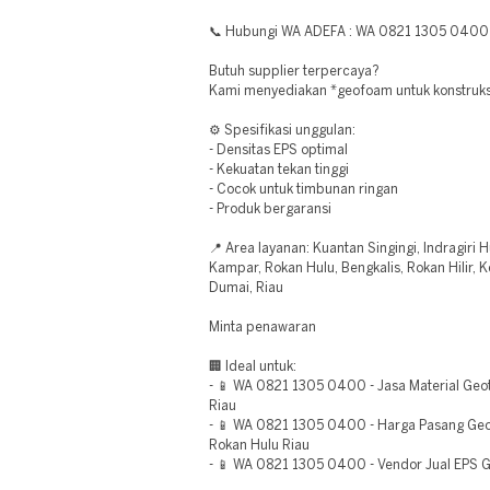
📞 Hubungi WA ADEFA : WA 0821 1305 0400
Butuh supplier terpercaya?
Kami menyediakan *geofoam untuk konstruksi 
⚙️ Spesifikasi unggulan:
- Densitas EPS optimal
- Kekuatan tekan tinggi
- Cocok untuk timbunan ringan
- Produk bergaransi
📍 Area layanan: Kuantan Singingi, Indragiri Hul
Kampar, Rokan Hulu, Bengkalis, Rokan Hilir, 
Dumai, Riau
Minta penawaran
🏢 Ideal untuk:
- 📱 WA 0821 1305 0400 - Jasa Material Geo
Riau
- 📱 WA 0821 1305 0400 - Harga Pasang Geof
Rokan Hulu Riau
- 📱 WA 0821 1305 0400 - Vendor Jual EPS