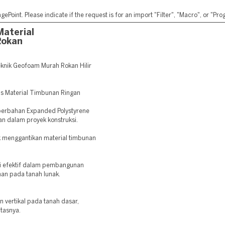
ePoint. Please indicate if the request is for an import "Filter", "Macro", or "P
aterial
Rokan
knik Geofoam Murah Rokan Hilir
is Material Timbunan Ringan
 berbahan Expanded Polystyrene
an dalam proyek konstruksi.
 menggantikan material timbunan
i efektif dalam pembangunan
nan pada tanah lunak.
vertikal pada tanah dasar,
atasnya.