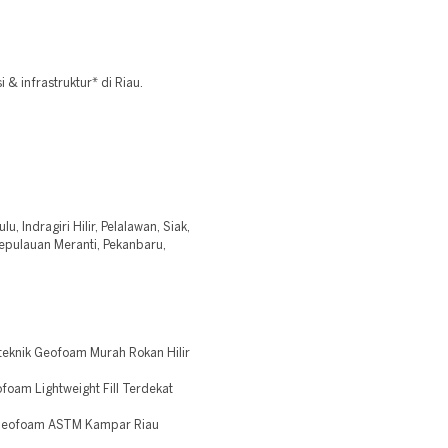
& infrastruktur* di Riau.
u, Indragiri Hilir, Pelalawan, Siak,
Kepulauan Meranti, Pekanbaru,
teknik Geofoam Murah Rokan Hilir
oam Lightweight Fill Terdekat
 Geofoam ASTM Kampar Riau