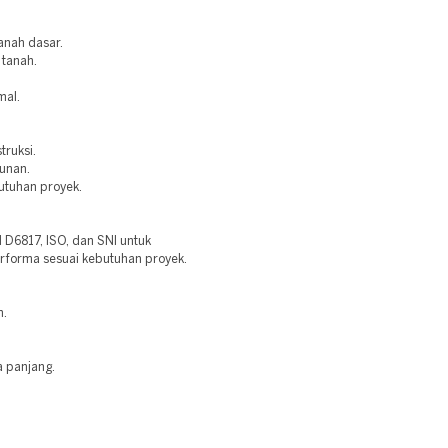
anah dasar.
 tanah.
mal.
truksi.
bunan.
utuhan proyek.
6817, ISO, dan SNI untuk
erforma sesuai kebutuhan proyek.
n.
a panjang.