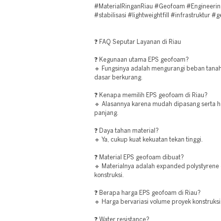
#MaterialRinganRiau #Geofoam #Engineering
#stabilisasi #lightweightfill #infrastruktur #
❓ FAQ Seputar Layanan di Riau
❓ Kegunaan utama EPS geofoam?
🔹 Fungsinya adalah mengurangi beban tana
dasar berkurang.
❓ Kenapa memilih EPS geofoam di Riau?
🔹 Alasannya karena mudah dipasang serta h
panjang.
❓ Daya tahan material?
🔹 Ya, cukup kuat kekuatan tekan tinggi.
❓ Material EPS geofoam dibuat?
🔹 Materialnya adalah expanded polystyrene 
konstruksi.
❓ Berapa harga EPS geofoam di Riau?
🔹 Harga bervariasi volume proyek konstruksi
❓ Water resistance?