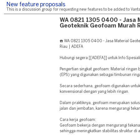
New feature proposals
This is a discussion group for requesting new features to be added to Vantag
WA 0821 1305 0400 - Jasa M
Geoteknik Geofoam Murah 
☎️ WA 0821 1305 0400 - Jasa Material Geote
Riau | ADEFA
Hubungi segera [[ADEFA]] untuk Info Spesial
Pengertian singkat geofoam: Material ringan
(EPS) yang digunakan sebagai timbunan ring
Secara sederhana, geofoam digunakan untuk
konvensional dengan yang lebih ringan.
Dalam praktiknya, geofoam merupakan solus
jalan dan jembatan, karena mengurangi teka
Cara kerja geofoam:
Geofoam bekerja dengan mengurangi tekanan 
sehingga meningkatkan stabilitas struktur di 