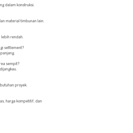
ng dalam konstruksi.
an material timbunan lain.
 lebih rendah.
i settlement?
 panjang.
rea sempit?
 dijangkau.
ebutuhan proyek.
as, harga kompetitif, dan