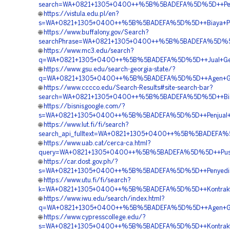
search=WA+0821+1305+0400++%5B%5BADEFA%5D%5D++Pesa
🌐
https://vistula.edu.pl/en?
s=WA+0821+1305+0400++%5B%5BADEFA%5D%5D++Biaya+Pen
🌐
https://www.buffalony.gov/Search?
searchPhrase=WA+0821+1305+0400++%5B%5BADEFA%5D%5D+
🌐
https://www.mc3.edu/search?
q=WA+0821+1305+0400++%5B%5BADEFA%5D%5D++Jual+Geof
🌐
https://www.gsu.edu/search-georgia-state/?
q=WA+0821+1305+0400++%5B%5BADEFA%5D%5D++Agen+Geo
🌐
https://www.cccco.edu/Search-Results#site-search-bar?
search=WA+0821+1305+0400++%5B%5BADEFA%5D%5D++Biaya
🌐
https://bisnisgoogle.com/?
s=WA+0821+1305+0400++%5B%5BADEFA%5D%5D++Penjual+G
🌐
https://www.lut.fi/fi/search?
search_api_fulltext=WA+0821+1305+0400++%5B%5BADEFA%
🌐
https://www.uab.cat/cerca-ca.html?
query=WA+0821+1305+0400++%5B%5BADEFA%5D%5D++Pusat+
🌐
https://car.dost.gov.ph/?
s=WA+0821+1305+0400++%5B%5BADEFA%5D%5D++Penyedia+G
🌐
https://www.utu.fi/fi/search?
k=WA+0821+1305+0400++%5B%5BADEFA%5D%5D++Kontraktor+
🌐
https://www.iwu.edu/search/index.html?
q=WA+0821+1305+0400++%5B%5BADEFA%5D%5D++Agen+Geof
🌐
https://www.cypresscollege.edu/?
s=WA+0821+1305+0400++%5B%5BADEFA%5D%5D++Kontraktor+P