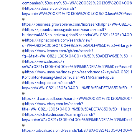
companies%5Bquery%5D=WA%200821%201305%200400%2
🌐
https://adasale.co.id/search?
keyword=WA%200821%201305%200400%20Jasa%20Pasa
🌐
https://business.growabilene.com/list/searchalpha/WA
🌐
https://japanbusinessguide.com/search-result?
business=MA&countries=global&search=WA+0821+1305+04
🌐
https://alphacoders.com/search/view?
q=WA+0821+1305+0400++%5B%5BADEFA%5D%5D++Harga+Penga
🌐
https://www.lenovo.com/gb/en/search?
fq=&text=WA+0821+1305+0400++%5B%5BADEFA%5D%5D++Kon
🌐
https://www.chc.edu/?
s=WA+0821+1305+0400++%5B%5BADEFA%5D%5D++Pusat+Geo
🌐
https://www.unsa.ba/index.php/search/node?keys=WA-0821
Kontraktor-Pasang-Geofoam-Jalan-ASTM-Sarmi-Papua
🌐
https://shopee.co.th/search?
keyword=WA+0821+1305+0400++%5B%5BADEFA%5D%5D++Vend
🌐
https://id.carousell.com/search/WA%200821%201305%
🌐
https://www.ebay.com.tw/search?
title=WA+0821+1305+0400+%5B%5BADEFA%5D%5D++Harga+P
🌐
https://uk.linkedin.com/learning/search?
keywords=WA+0821+1305+0400+%5B%5BADEFA%5D%5D++Pusat
🌐
https://toboali.ada.or.id/search/label/WA+0821+1305+04