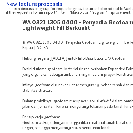
New feature proposals
This is a discussion group for requesting new features to be added to Vanta
if the request is for an import "Filter", "Macro", or "Program" improvement.
WA 0821 1305 0400 - Penyedia Geofoa
Lightweight Fill Berkualit
📱 WA 0821 1305 0400 - Penyedia Geofoam Lightweight Fill Berku
Papua | ADEFA
Hubungi segera [[ADEFA]] untuk Info Distributor EPS Geofoam
Definisi utama geofoam: Material ringan berbahan Expanded Poly
yang digunakan sebagai timbunan ringan dalam proyek konstruksi
Intinya, geofoam digunakan untuk mengurangi beban tanah dan 
stabilitas struktur.
Dalam praktiknya, geofoam merupakan solusi efektif dalam pe
jalan dan jembatan, karena mengurangi tekanan pada tanah lunak
Prinsip kerja geofoam:
Geofoam bekerja dengan menggantikan material tanah berat den
ringan, sehingga mengurangi risiko penurunan tanah.