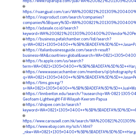
https://www.ruparupa.com/jual/WA%200821%201305%2
🌐
https://ruangjual.com/cari/WA%200821%201305%200
🌐
https://inaproduct.com/search/companies?
companies%5Bquery%5D=WA%200821%201305%200400%
🌐
https://adasale.co.id/search?
keyword=WA%200821%201305%200400%20Vendor%20Peng
🌐
https://business.petalchamber.com/list/search?
q=WA+0821+1305+0400++%5B%5BADEFA%5D%5D++Jasa+Pas
🌐
https://italianbusinessguide.com/search-result?
business=MA&countries=global&search=WA+0821+1305+04
🌐
https://tv.apple.com/us/search?
term=WA+0821+1305+0400++%5B%5BADEFA%5D%5D++Harga+Pe
🌐
https://www.wasecachamber.com/members/ql/photography-
q=WA+0821+1305+0400++%5B%5BADEFA%5D%5D++Jasa+Pen
🌐
https://tims.gov.eg/?
s=WA+0821+1305+0400++%5B%5BADEFA%5D%5D++Jual+Mater
🌐
https://linnbenton.edu/search/?ousearchq=WA-0821-1305-0
Geofoam-Lightweight-Fill-Wilayah-Keerom-Papua
🌐
https://shopee.com.br/search?
keyword=WA+0821+1305+0400++%5B%5BADEFA%5D%5D++Pus
🌐
https://www.carousell.com.hk/search/WA%200821%2
🌐
https://www.ebay.com.my/sch/i.html?
_nkw=WA+0821+1305+0400+%5B%5BADEFA%5D%5D++Harga+Pe