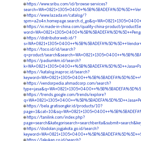
🌐
https://www.sribu.com/id/browse-services?
search=WA+0821+1305+0400+%5B%5BADEFA%5D%5D++Vendo
🌐
https://www.lazada.vn/catalog/?
spm=a2o4n.homepage.search.d_go&q=WA+0821+1305+0400
🌐
https://vi.made-in-china.com/quality-china-product/productS
word=WA+0821+1305+0400+%5B%5BADEFA%5D%5D++Pengadaa
🌐
https://distributor.web.id/?
s=WA+0821+1305+0400++%5B%5BADEFA%5D%5D++Vendor+Ge
🌐
https://toco.id/id/search?
q=product/search&search=WA+0821+1305+0400++%5B%5BADE
🌐
https://padiumkm.id/search?
k=WA+0821+1305+0400++%5B%5BADEFA%5D%5D++Jasa+Pasang
🌐
https://katalog.inaproc.id/search?
keyword=WA+0821+1305+0400++%5B%5BADEFA%5D%5D++Vend
🌐
https://vendorpedia.ahmadcorp.com/search?
type=jasa&q=WA+0821+1305+0400++%5B%5BADEFA%5D%5D++
🌐
https://trends.google.com/trends/explore?
q=WA+0821+1305+0400++%5B%5BADEFA%5D%5D++Jasa+Pema
🌐
https://bela.gratisongkir.id/products/10?
page=1&cat=10&sq=WA+0821+1305+0400++%5B%5BADEFA%5
🌐
https://tanilink.com/index.php?
page=search&kategorisearch=searchberita&submit=sear
🌐
https://dodolan.jogjakota.go.id/search?
keyword=WA+0821+1305+0400++%5B%5BADEFA%5D%5D++Suppli
🌐
https://lakukan.co.id/search?