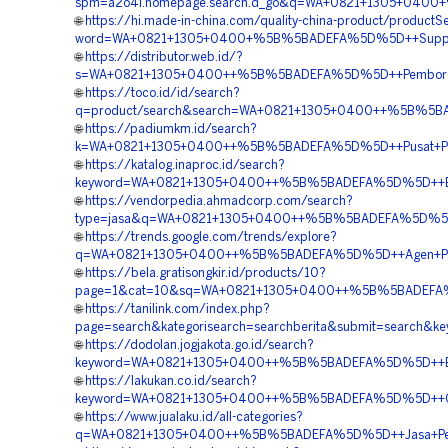
spm=a2o4l.homepage.search.d_go&q=WA+0821+1305+0400
🌐
https://hi.made-in-china.com/quality-china-product/productS
word=WA+0821+1305+0400+%5B%5BADEFA%5D%5D++Supplier+
🌐
https://distributor.web.id/?
s=WA+0821+1305+0400++%5B%5BADEFA%5D%5D++Pemborong+M
🌐
https://toco.id/id/search?
q=product/search&search=WA+0821+1305+0400++%5B%5BAD
🌐
https://padiumkm.id/search?
k=WA+0821+1305+0400++%5B%5BADEFA%5D%5D++Pusat+Peng
🌐
https://katalog.inaproc.id/search?
keyword=WA+0821+1305+0400++%5B%5BADEFA%5D%5D++Biay
🌐
https://vendorpedia.ahmadcorp.com/search?
type=jasa&q=WA+0821+1305+0400++%5B%5BADEFA%5D%5D++J
🌐
https://trends.google.com/trends/explore?
q=WA+0821+1305+0400++%5B%5BADEFA%5D%5D++Agen+Penj
🌐
https://bela.gratisongkir.id/products/10?
page=1&cat=10&sq=WA+0821+1305+0400++%5B%5BADEFA%5D%
🌐
https://tanilink.com/index.php?
page=search&kategorisearch=searchberita&submit=searc
🌐
https://dodolan.jogjakota.go.id/search?
keyword=WA+0821+1305+0400++%5B%5BADEFA%5D%5D++Biaya+
🌐
https://lakukan.co.id/search?
keyword=WA+0821+1305+0400++%5B%5BADEFA%5D%5D++Ord
🌐
https://www.jualaku.id/all-categories?
q=WA+0821+1305+0400++%5B%5BADEFA%5D%5D++Jasa+Peng