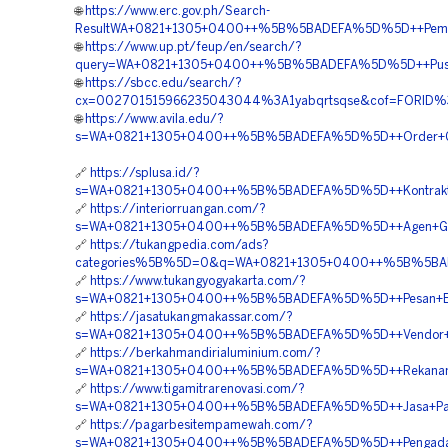
🌐
https://www.erc.gov.ph/Search-
ResultWA+0821+1305+0400++%5B%5BADEFA%5D%5D++Pembor
🌐
https://www.up.pt/feup/en/search/?
query=WA+0821+1305+0400++%5B%5BADEFA%5D%5D++Pusat
🌐
https://sbcc.edu/search/?
cx=002701515966235043044%3A1yabqrtsqse&cof=FORID%
🌐
https://www.avila.edu/?
s=WA+0821+1305+0400++%5B%5BADEFA%5D%5D++Order+Geo
🔗
https://splusa.id/?
s=WA+0821+1305+0400++%5B%5BADEFA%5D%5D++Kontraktor
🔗
https://interiorruangan.com/?
s=WA+0821+1305+0400++%5B%5BADEFA%5D%5D++Agen+Geof
🔗
https://tukangpedia.com/ads?
categories%5B%5D=0&q=WA+0821+1305+0400++%5B%5BADEFA
🔗
https://www.tukangyogyakarta.com/?
s=WA+0821+1305+0400++%5B%5BADEFA%5D%5D++Pesan+EP
🔗
https://jasatukangmakassar.com/?
s=WA+0821+1305+0400++%5B%5BADEFA%5D%5D++Vendor+P
🔗
https://berkahmandirialuminium.com/?
s=WA+0821+1305+0400++%5B%5BADEFA%5D%5D++Rekanan+G
🔗
https://www.tigamitrarenovasi.com/?
s=WA+0821+1305+0400++%5B%5BADEFA%5D%5D++Jasa+Pasang
🔗
https://pagarbesitempamewah.com/?
s=WA+0821+1305+0400++%5B%5BADEFA%5D%5D++Pengada