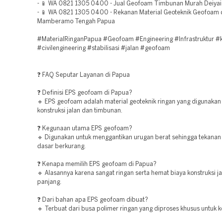
- 📱 WA 0821 1305 0400 - Jual Geofoam Timbunan Murah Deiya
- 📱 WA 0821 1305 0400 - Rekanan Material Geoteknik Geofoam 
Mamberamo Tengah Papua
#MaterialRinganPapua #Geofoam #Engineering #Infrastruktur #k
#civilengineering #stabilisasi #jalan #geofoam
❓ FAQ Seputar Layanan di Papua
❓ Definisi EPS geofoam di Papua?
🔹 EPS geofoam adalah material geoteknik ringan yang digunakan
konstruksi jalan dan timbunan.
❓ Kegunaan utama EPS geofoam?
🔹 Digunakan untuk menggantikan urugan berat sehingga tekanan
dasar berkurang.
❓ Kenapa memilih EPS geofoam di Papua?
🔹 Alasannya karena sangat ringan serta hemat biaya konstruksi j
panjang.
❓ Dari bahan apa EPS geofoam dibuat?
🔹 Terbuat dari busa polimer ringan yang diproses khusus untuk k