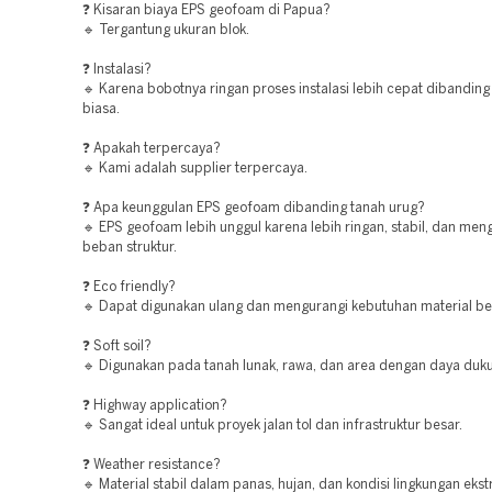
❓ Kisaran biaya EPS geofoam di Papua?
🔹 Tergantung ukuran blok.
❓ Instalasi?
🔹 Karena bobotnya ringan proses instalasi lebih cepat dibandin
biasa.
❓ Apakah terpercaya?
🔹 Kami adalah supplier terpercaya.
❓ Apa keunggulan EPS geofoam dibanding tanah urug?
🔹 EPS geofoam lebih unggul karena lebih ringan, stabil, dan men
beban struktur.
❓ Eco friendly?
🔹 Dapat digunakan ulang dan mengurangi kebutuhan material be
❓ Soft soil?
🔹 Digunakan pada tanah lunak, rawa, dan area dengan daya duk
❓ Highway application?
🔹 Sangat ideal untuk proyek jalan tol dan infrastruktur besar.
❓ Weather resistance?
🔹 Material stabil dalam panas, hujan, dan kondisi lingkungan eks