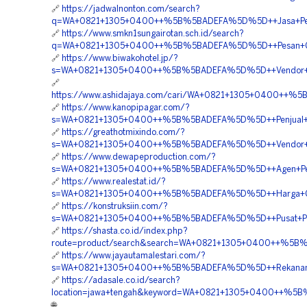
🔗
https://jadwalnonton.com/search?
q=WA+0821+1305+0400++%5B%5BADEFA%5D%5D++Jasa+Pema
🔗
https://www.smkn1sungairotan.sch.id/search?
q=WA+0821+1305+0400++%5B%5BADEFA%5D%5D++Pesan+Geofo
🔗
https://www.biwakohotel.jp/?
s=WA+0821+1305+0400++%5B%5BADEFA%5D%5D++Vendor+Jual
🔗
https://www.ashidajaya.com/cari/WA+0821+1305+0400++%
🔗
https://www.kanopipagar.com/?
s=WA+0821+1305+0400++%5B%5BADEFA%5D%5D++Penjual+EPS
🔗
https://greathotmixindo.com/?
s=WA+0821+1305+0400++%5B%5BADEFA%5D%5D++Vendor+Pe
🔗
https://www.dewapeproduction.com/?
s=WA+0821+1305+0400++%5B%5BADEFA%5D%5D++Agen+Penjua
🔗
https://www.realestat.id/?
s=WA+0821+1305+0400++%5B%5BADEFA%5D%5D++Harga+Geo
🔗
https://konstruksiin.com/?
s=WA+0821+1305+0400++%5B%5BADEFA%5D%5D++Pusat+Penj
🔗
https://shasta.co.id/index.php?
route=product/search&search=WA+0821+1305+0400++%5B%
🔗
https://www.jayautamalestari.com/?
s=WA+0821+1305+0400++%5B%5BADEFA%5D%5D++Rekanan+G
🔗
https://adasale.co.id/search?
location=jawa+tengah&keyword=WA+0821+1305+0400++%5B%
🌐