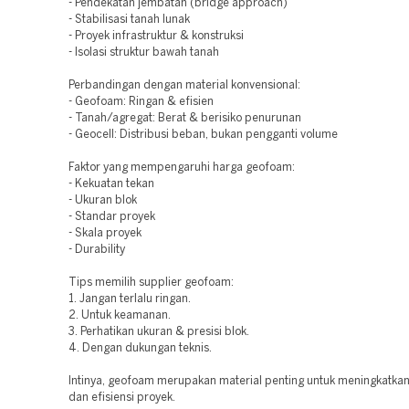
- Pendekatan jembatan (bridge approach)
- Stabilisasi tanah lunak
- Proyek infrastruktur & konstruksi
- Isolasi struktur bawah tanah
Perbandingan dengan material konvensional:
- Geofoam: Ringan & efisien
- Tanah/agregat: Berat & berisiko penurunan
- Geocell: Distribusi beban, bukan pengganti volume
Faktor yang mempengaruhi harga geofoam:
- Kekuatan tekan
- Ukuran blok
- Standar proyek
- Skala proyek
- Durability
Tips memilih supplier geofoam:
1. Jangan terlalu ringan.
2. Untuk keamanan.
3. Perhatikan ukuran & presisi blok.
4. Dengan dukungan teknis.
Intinya, geofoam merupakan material penting untuk meningkatkan 
dan efisiensi proyek.