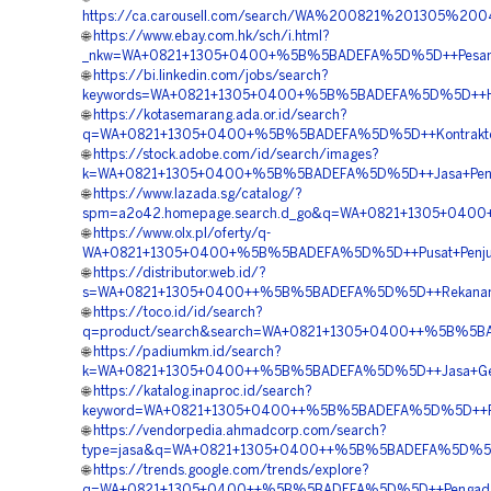
https://ca.carousell.com/search/WA%200821%201305%2
🌐
https://www.ebay.com.hk/sch/i.html?
_nkw=WA+0821+1305+0400+%5B%5BADEFA%5D%5D++Pesan+G
🌐
https://bi.linkedin.com/jobs/search?
keywords=WA+0821+1305+0400+%5B%5BADEFA%5D%5D++Har
🌐
https://kotasemarang.ada.or.id/search?
q=WA+0821+1305+0400+%5B%5BADEFA%5D%5D++Kontraktor+
🌐
https://stock.adobe.com/id/search/images?
k=WA+0821+1305+0400+%5B%5BADEFA%5D%5D++Jasa+Pengada
🌐
https://www.lazada.sg/catalog/?
spm=a2o42.homepage.search.d_go&q=WA+0821+1305+0400+%
🌐
https://www.olx.pl/oferty/q-
WA+0821+1305+0400+%5B%5BADEFA%5D%5D++Pusat+Penjual
🌐
https://distributor.web.id/?
s=WA+0821+1305+0400++%5B%5BADEFA%5D%5D++Rekanan+G
🌐
https://toco.id/id/search?
q=product/search&search=WA+0821+1305+0400++%5B%5BA
🌐
https://padiumkm.id/search?
k=WA+0821+1305+0400++%5B%5BADEFA%5D%5D++Jasa+Geof
🌐
https://katalog.inaproc.id/search?
keyword=WA+0821+1305+0400++%5B%5BADEFA%5D%5D++Pen
🌐
https://vendorpedia.ahmadcorp.com/search?
type=jasa&q=WA+0821+1305+0400++%5B%5BADEFA%5D%5D++Ja
🌐
https://trends.google.com/trends/explore?
q=WA+0821+1305+0400++%5B%5BADEFA%5D%5D++Pengadaan