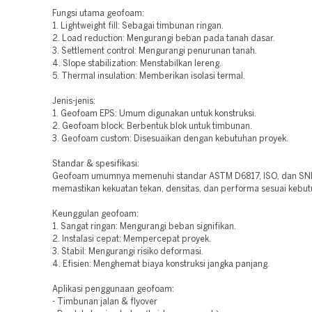
Fungsi utama geofoam:
1. Lightweight fill: Sebagai timbunan ringan.
2. Load reduction: Mengurangi beban pada tanah dasar.
3. Settlement control: Mengurangi penurunan tanah.
4. Slope stabilization: Menstabilkan lereng.
5. Thermal insulation: Memberikan isolasi termal.
Jenis-jenis:
1. Geofoam EPS: Umum digunakan untuk konstruksi.
2. Geofoam block: Berbentuk blok untuk timbunan.
3. Geofoam custom: Disesuaikan dengan kebutuhan proyek.
Standar & spesifikasi:
Geofoam umumnya memenuhi standar ASTM D6817, ISO, dan SNI
memastikan kekuatan tekan, densitas, dan performa sesuai kebut
Keunggulan geofoam:
1. Sangat ringan: Mengurangi beban signifikan.
2. Instalasi cepat: Mempercepat proyek.
3. Stabil: Mengurangi risiko deformasi.
4. Efisien: Menghemat biaya konstruksi jangka panjang.
Aplikasi penggunaan geofoam:
- Timbunan jalan & flyover