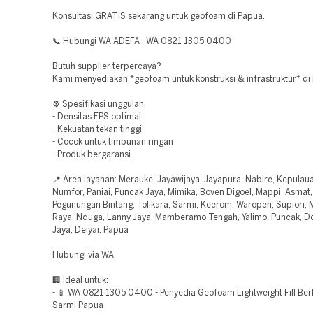
Konsultasi GRATIS sekarang untuk geofoam di Papua.
📞 Hubungi WA ADEFA : WA 0821 1305 0400
Butuh supplier terpercaya?
Kami menyediakan *geofoam untuk konstruksi & infrastruktur* di
⚙️ Spesifikasi unggulan:
- Densitas EPS optimal
- Kekuatan tekan tinggi
- Cocok untuk timbunan ringan
- Produk bergaransi
📍 Area layanan: Merauke, Jayawijaya, Jayapura, Nabire, Kepulau
Numfor, Paniai, Puncak Jaya, Mimika, Boven Digoel, Mappi, Asmat,
Pegunungan Bintang, Tolikara, Sarmi, Keerom, Waropen, Supiori
Raya, Nduga, Lanny Jaya, Mamberamo Tengah, Yalimo, Puncak, Dog
Jaya, Deiyai, Papua
Hubungi via WA
🏢 Ideal untuk:
- 📱 WA 0821 1305 0400 - Penyedia Geofoam Lightweight Fill Berk
Sarmi Papua