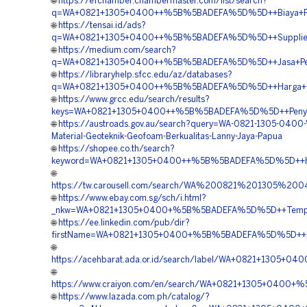
🌐
https://efchamber.chambermaster.com/list/search?
q=WA+0821+1305+0400++%5B%5BADEFA%5D%5D++Biaya+Pen
🌐
https://tensai.id/ads?
q=WA+0821+1305+0400++%5B%5BADEFA%5D%5D++Supplier+
🌐
https://medium.com/search?
q=WA+0821+1305+0400++%5B%5BADEFA%5D%5D++Jasa+Pema
🌐
https://libraryhelp.sfcc.edu/az/databases?
q=WA+0821+1305+0400++%5B%5BADEFA%5D%5D++Harga+Pem
🌐
https://www.grcc.edu/search/results?
keys=WA+0821+1305+0400++%5B%5BADEFA%5D%5D++Penyedi
🌐
https://austroads.gov.au/search?query=WA-0821-1305-0400-V
Material-Geoteknik-Geofoam-Berkualitas-Lanny-Jaya-Papua
🌐
https://shopee.co.th/search?
keyword=WA+0821+1305+0400++%5B%5BADEFA%5D%5D++Har
🌐
https://tw.carousell.com/search/WA%200821%201305%2
🌐
https://www.ebay.com.sg/sch/i.html?
_nkw=WA+0821+1305+0400+%5B%5BADEFA%5D%5D++Tempat+Ju
🌐
https://ee.linkedin.com/pub/dir?
firstName=WA+0821+1305+0400+%5B%5BADEFA%5D%5D++Pusat
🌐
https://acehbarat.ada.or.id/search/label/WA+0821+1305
🌐
https://www.craiyon.com/en/search/WA+0821+1305+0400
🌐
https://www.lazada.com.ph/catalog/?