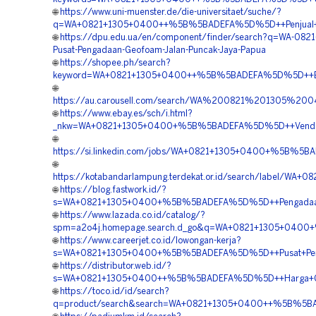
🌐
https://www.uni-muenster.de/die-universitaet/suche/?
q=WA+0821+1305+0400++%5B%5BADEFA%5D%5D++Penjual+Ge
🌐
https://dpu.edu.ua/en/component/finder/search?q=WA-082
Pusat-Pengadaan-Geofoam-Jalan-Puncak-Jaya-Papua
🌐
https://shopee.ph/search?
keyword=WA+0821+1305+0400++%5B%5BADEFA%5D%5D++Bia
🌐
https://au.carousell.com/search/WA%200821%201305%
🌐
https://www.ebay.es/sch/i.html?
_nkw=WA+0821+1305+0400+%5B%5BADEFA%5D%5D++Vendor
🌐
https://si.linkedin.com/jobs/WA+0821+1305+0400+%5B%
🌐
https://kotabandarlampung.terdekat.or.id/search/label
🌐
https://blog.fastwork.id/?
s=WA+0821+1305+0400+%5B%5BADEFA%5D%5D++Pengadaan
🌐
https://www.lazada.co.id/catalog/?
spm=a2o4j.homepage.search.d_go&q=WA+0821+1305+0400+
🌐
https://www.careerjet.co.id/lowongan-kerja?
s=WA+0821+1305+0400+%5B%5BADEFA%5D%5D++Pusat+Penga
🌐
https://distributor.web.id/?
s=WA+0821+1305+0400++%5B%5BADEFA%5D%5D++Harga+Ge
🌐
https://toco.id/id/search?
q=product/search&search=WA+0821+1305+0400++%5B%5BADE