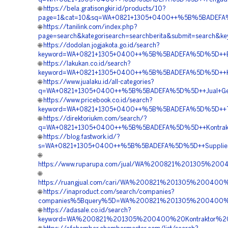
🌐
https://bela.gratisongkir.id/products/10?
page=1&cat=10&sq=WA+0821+1305+0400++%5B%5BADEFA%5D
🌐
https://tanilink.com/index.php?
page=search&kategorisearch=searchberita&submit=sear
🌐
https://dodolan.jogjakota.go.id/search?
keyword=WA+0821+1305+0400++%5B%5BADEFA%5D%5D++Bia
🌐
https://lakukan.co.id/search?
keyword=WA+0821+1305+0400++%5B%5BADEFA%5D%5D++Kontra
🌐
https://www.jualaku.id/all-categories?
q=WA+0821+1305+0400++%5B%5BADEFA%5D%5D++Jual+Geo
🌐
https://www.pricebook.co.id/search?
keyword=WA+0821+1305+0400++%5B%5BADEFA%5D%5D++Tempa
🌐
https://direktoriukm.com/search/?
q=WA+0821+1305+0400++%5B%5BADEFA%5D%5D++Kontraktor
🌐
https://blog.fastwork.id/?
s=WA+0821+1305+0400++%5B%5BADEFA%5D%5D++Supplier+G
🌐
https://www.ruparupa.com/jual/WA%200821%201305%20
🌐
https://ruangjual.com/cari/WA%200821%201305%20040
🌐
https://inaproduct.com/search/companies?
companies%5Bquery%5D=WA%200821%201305%200400%20
🌐
https://adasale.co.id/search?
keyword=WA%200821%201305%200400%20Kontraktor%2