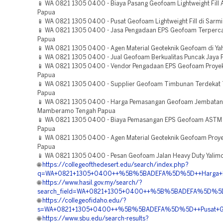
📱 WA 0821 1305 0400 - Biaya Pasang Geofoam Lightweight Fil
Papua
📱 WA 0821 1305 0400 - Pusat Geofoam Lightweight Fill di Sarm
📱 WA 0821 1305 0400 - Jasa Pengadaan EPS Geofoam Terperca
Papua
📱 WA 0821 1305 0400 - Agen Material Geoteknik Geofoam di Y
📱 WA 0821 1305 0400 - Jual Geofoam Berkualitas Puncak Jaya 
📱 WA 0821 1305 0400 - Vendor Pengadaan EPS Geofoam Proye
Papua
📱 WA 0821 1305 0400 - Supplier Geofoam Timbunan Terdekat T
Papua
📱 WA 0821 1305 0400 - Harga Pemasangan Geofoam Jembatan
Mamberamo Tengah Papua
📱 WA 0821 1305 0400 - Biaya Pemasangan EPS Geofoam ASTM 
Papua
📱 WA 0821 1305 0400 - Agen Material Geoteknik Geofoam Proy
Papua
📱 WA 0821 1305 0400 - Pesan Geofoam Jalan Heavy Duty Yalim
🌐
https://collegeofthedesert.edu/search/index.php?
q=WA+0821+1305+0400++%5B%5BADEFA%5D%5D++Harga+Pas
🌐
https://www.hasil.gov.my/search/?
search_field=WA+0821+1305+0400++%5B%5BADEFA%5D%5D++
🌐
https://collegeofidaho.edu/?
s=WA+0821+1305+0400++%5B%5BADEFA%5D%5D++Pusat+Geo
🌐
https://www.sbu.edu/search-results?