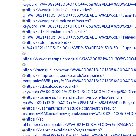
keyword=WA+0821+1305+0400++%5B%5BADEFA%5D%5D++Pusa
🌐
https://www.jualaku.id/all-categories?
q=WA+0821+1305+0400++%5B%5BADEFA%5D%5D++Jasa+Pas
🌐
https://www.pricebook.co.id/search?
keyword=WA+0821+1305+0400++%5B%5BADEFA%5D%5D++Jasa+
🌐
https://direktoriukm.com/search/?
q=WA+0821+1305+0400++%5B%5BADEFA%5D%5D++Penyedia+
🌐
https://blog.fastwork.id/?
s=WA+0821+1305+0400++%5B%5BADEFA%5D%5D++Supplier+Ge
🌐
https://www.ruparupa.com/jual/WA%200821%201305%20
🌐
https://ruangjual.com/cari/WA%200821%201305%20040
🌐
https://inaproduct.com/search/companies?
companies%5Bquery%5D=WA%200821%201305%200400%
🌐
https://adasale.co.id/search?
keyword=WA%200821%201305%200400%20Harga%20Peng
🌐
https://business.rhinelanderchamber.com/list/search?
q=WA+0821+1305+0400++%5B%5BADEFA%5D%5D++Biaya+Pemas
🌐
https://usamanufacturingguide.com/search-result?
business=MA&countries=global&search=WA+0821+1305+04
🌐
https://sq-
al.facebook.com/public/WA+0821+1305+0400++%5B%5BADE
🌐
https://klarex-nekretnine.hr/pages/search?
keywords=WA+0821+1305+0400++%5B%5BADEFA%5D%5D++Pe