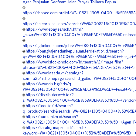
Agen-Penjualan-Geofoam-Jalan-Proyek-Tolikara-Papua
🌐
https://shopee.com.br/list/WA+0821+1305+0400++%5B%5BA
🌐
https://ca.carousell.com/search/WA%200821%201305%2
🌐
https://www.ebay.es/sch/i.html?
_nkw=WA+0821+1305+0400+%5B%5BADEFA%5D%5D++Jasa+Pas
🌐
https://sg.linkedin.com/jobs/WA+0821+1305+0400+%5B%5
🌐
https://pangkajenedankepulauan.terdekat.or.id/search?
q=WA+0821+1305+0400+%5B%5BADEFA%5D%5D++Harga+Pasa
🌐
https://www.istockphoto.com/id/search/2/image-film?
phrase=WA+0821+1305+0400+%5B%5BADEFA%5D%5D++Penyed
🌐
https://www.lazada.vn/catalog/?
spm=a2o4n.homepage.search.d_go&q=WA+0821+1305+040
🌐
https://www.olx.bg/ads/q-
WA+0821+1305+0400+%5B%5BADEFA%5D%5D++Pusat+Penjualan
🌐
https://distributor.web.id/?
s=WA+0821+1305+0400++%5B%5BADEFA%5D%5D++Vendor+P
🌐
https://toco.id/id/search?
q=product/search&search=WA+0821+1305+0400++%5B%5BA
🌐
https://padiumkm.id/search?
k=WA+0821+1305+0400++%5B%5BADEFA%5D%5D++Agen+Penj
🌐
https://katalog.inaproc.id/search?
keyword=WA+0821+1305+0400++%5B%5BADEFA%5D%5D++Ord