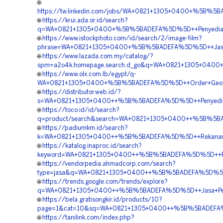
🌐
https://tw.linkedin.com/jobs/WA+0821+1305+0400+%5B%
🌐
https://krui.ada.or.id/search?
q=WA+0821+1305+0400+%5B%5BADEFA%5D%5D++Penyedia+Ge
🌐
https://www.istockphoto.com/id/search/2/image-film?
phrase=WA+0821+1305+0400+%5B%5BADEFA%5D%5D++Jasa+
🌐
https://www.lazada.com.my/catalog/?
spm=a2o4k.homepage.search.d_go&q=WA+0821+1305+0400
🌐
https://www.olx.com.lb/egypt/q-
WA+0821+1305+0400+%5B%5BADEFA%5D%5D++Order+Geofo
🌐
https://distributor.web.id/?
s=WA+0821+1305+0400++%5B%5BADEFA%5D%5D++Penyedia
🌐
https://toco.id/id/search?
q=product/search&search=WA+0821+1305+0400++%5B%5BA
🌐
https://padiumkm.id/search?
k=WA+0821+1305+0400++%5B%5BADEFA%5D%5D++Rekanan+
🌐
https://katalog.inaproc.id/search?
keyword=WA+0821+1305+0400++%5B%5BADEFA%5D%5D++Pusat
🌐
https://vendorpedia.ahmadcorp.com/search?
type=jasa&q=WA+0821+1305+0400++%5B%5BADEFA%5D%5D++Bi
🌐
https://trends.google.com/trends/explore?
q=WA+0821+1305+0400++%5B%5BADEFA%5D%5D++Jasa+Pemas
🌐
https://bela.gratisongkir.id/products/10?
page=1&cat=10&sq=WA+0821+1305+0400++%5B%5BADEFA%5D%
🌐
https://tanilink.com/index.php?