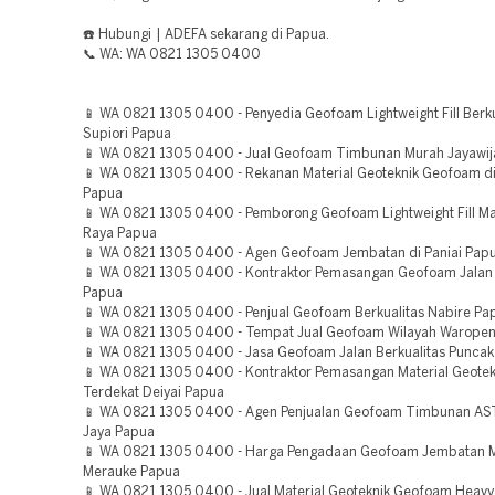
☎️ Hubungi | ADEFA sekarang di Papua.
📞 WA: WA 0821 1305 0400
📱 WA 0821 1305 0400 - Penyedia Geofoam Lightweight Fill Berku
Supiori Papua
📱 WA 0821 1305 0400 - Jual Geofoam Timbunan Murah Jayawij
📱 WA 0821 1305 0400 - Rekanan Material Geoteknik Geofoam di
Papua
📱 WA 0821 1305 0400 - Pemborong Geofoam Lightweight Fill
Raya Papua
📱 WA 0821 1305 0400 - Agen Geofoam Jembatan di Paniai Pap
📱 WA 0821 1305 0400 - Kontraktor Pemasangan Geofoam Jalan 
Papua
📱 WA 0821 1305 0400 - Penjual Geofoam Berkualitas Nabire Pa
📱 WA 0821 1305 0400 - Tempat Jual Geofoam Wilayah Warope
📱 WA 0821 1305 0400 - Jasa Geofoam Jalan Berkualitas Puncak
📱 WA 0821 1305 0400 - Kontraktor Pemasangan Material Geote
Terdekat Deiyai Papua
📱 WA 0821 1305 0400 - Agen Penjualan Geofoam Timbunan A
Jaya Papua
📱 WA 0821 1305 0400 - Harga Pengadaan Geofoam Jembatan 
Merauke Papua
📱 WA 0821 1305 0400 - Jual Material Geoteknik Geofoam Heavy