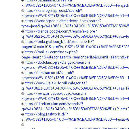
🌐
https://padiumkm.id/search?
k=WA+0821+1305+0400++%5B%5BADEFA%5D%5D++Penyedia+Ma
🌐
https://katalog.inaproc.id/search?
keyword=WA+0821+1305+0400++%5B%5BADEFA%5D%5D++Bia
🌐
https://vendorpedia.ahmadcorp.com/search?
type=jasa&q=WA+0821+1305+0400++%5B%5BADEFA%5D%5D++
🌐
https://trends.google.com/trends/explore?
q=WA+0821+1305+0400++%5B%5BADEFA%5D%5D++Jasa+Penga
🌐
https://bela.gratisongkir.id/products/10?
page=1&cat=10&sq=WA+0821+1305+0400++%5B%5BADEFA%5D
🌐
https://tanilink.com/index.php?
page=search&kategorisearch=searchberita&submit=sear
🌐
https://dodolan.jogjakota.go.id/search?
keyword=WA+0821+1305+0400++%5B%5BADEFA%5D%5D++Jasa+
🌐
https://lakukan.co.id/search?
keyword=WA+0821+1305+0400++%5B%5BADEFA%5D%5D++Kontr
🌐
https://www.jualaku.id/all-categories?
q=WA+0821+1305+0400++%5B%5BADEFA%5D%5D++Jasa+Pemasa
🌐
https://www.pricebook.co.id/search?
keyword=WA+0821+1305+0400++%5B%5BADEFA%5D%5D++Pe
🌐
https://direktoriukm.com/search/?
q=WA+0821+1305+0400++%5B%5BADEFA%5D%5D++Pusat+Penga
🌐
https://blog.fastwork.id/?
s=WA+0821+1305+0400++%5B%5BADEFA%5D%5D++Pusat+Ge
🌐