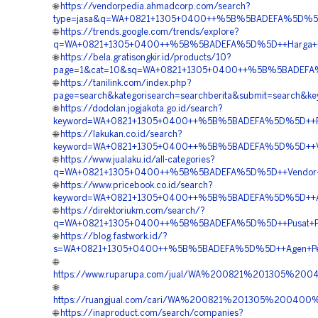
🌐
https://vendorpedia.ahmadcorp.com/search?
type=jasa&q=WA+0821+1305+0400++%5B%5BADEFA%5D%5D+
🌐
https://trends.google.com/trends/explore?
q=WA+0821+1305+0400++%5B%5BADEFA%5D%5D++Harga+Pem
🌐
https://bela.gratisongkir.id/products/10?
page=1&cat=10&sq=WA+0821+1305+0400++%5B%5BADEFA%5
🌐
https://tanilink.com/index.php?
page=search&kategorisearch=searchberita&submit=searc
🌐
https://dodolan.jogjakota.go.id/search?
keyword=WA+0821+1305+0400++%5B%5BADEFA%5D%5D++Pus
🌐
https://lakukan.co.id/search?
keyword=WA+0821+1305+0400++%5B%5BADEFA%5D%5D++Vendo
🌐
https://www.jualaku.id/all-categories?
q=WA+0821+1305+0400++%5B%5BADEFA%5D%5D++Vendor+Peng
🌐
https://www.pricebook.co.id/search?
keyword=WA+0821+1305+0400++%5B%5BADEFA%5D%5D++Agen
🌐
https://direktoriukm.com/search/?
q=WA+0821+1305+0400++%5B%5BADEFA%5D%5D++Pusat+Pen
🌐
https://blog.fastwork.id/?
s=WA+0821+1305+0400++%5B%5BADEFA%5D%5D++Agen+Penjua
🌐
https://www.ruparupa.com/jual/WA%200821%201305%20
🌐
https://ruangjual.com/cari/WA%200821%201305%20040
🌐
https://inaproduct.com/search/companies?