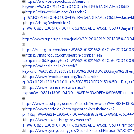
🌐
https://www.pricebook.co.id/search?
keyword=WA+0821+1305+0400++%5B%5BADEFA%5D%5D++Temp
🌐
https://direktoriukm.com/search/?
q=WA+0821+1305+0400++%5B%5BADEFA%5D%5D++Jasa+Materi
🌐
https://blog.fastwork.id/?
s=WA+0821+1305+0400++%5B%5BADEFA%5D%5D++Biaya+Peng
🌐
https://www.ruparupa.com/jual/WA%200821%201305%200
🌐
https://ruangjual.com/cari/WA%200821%201305%20040
🌐
https://inaproduct.com/search/companies?
companies%5Bquery%5D=WA%200821%201305%200400%2
🌐
https://adasale.co.id/search?
keyword=WA%200821%201305%200400%20Biaya%20Peng
🌐
https://www.fwbchamber.org/list/search?
q=WA+0821+1305+0400++%5B%5BADEFA%5D%5D++Biaya+Pemas
🌐
https://www.notino.ro/search.asp?
exps=WA+0821+1305+0400++%5B%5BADEFA%5D%5D++Jual+G
🌐
https://www.catchplay.com/id/search/keyword/WA+0821+
🌐
https://www.sarto.de/catalogsearch/result/index/?
p=4&q=WA+0821+1305+0400++%5B%5BADEFA%5D%5D++Pusat
🌐
https://www.njwoodridge.org/search?
s=WA+0821+1305+0400++%5B%5BADEFA%5D%5D++Pemborong
🌐
https://www.gearycounty.gov/Search?searchPhrase=WA-0821