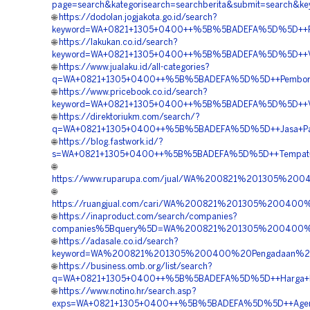
page=search&kategorisearch=searchberita&submit=sear
🌐
https://dodolan.jogjakota.go.id/search?
keyword=WA+0821+1305+0400++%5B%5BADEFA%5D%5D++Re
🌐
https://lakukan.co.id/search?
keyword=WA+0821+1305+0400++%5B%5BADEFA%5D%5D++Vend
🌐
https://www.jualaku.id/all-categories?
q=WA+0821+1305+0400++%5B%5BADEFA%5D%5D++Pemboron
🌐
https://www.pricebook.co.id/search?
keyword=WA+0821+1305+0400++%5B%5BADEFA%5D%5D++Ve
🌐
https://direktoriukm.com/search/?
q=WA+0821+1305+0400++%5B%5BADEFA%5D%5D++Jasa+Pas
🌐
https://blog.fastwork.id/?
s=WA+0821+1305+0400++%5B%5BADEFA%5D%5D++Tempat+J
🌐
https://www.ruparupa.com/jual/WA%200821%201305%
🌐
https://ruangjual.com/cari/WA%200821%201305%20040
🌐
https://inaproduct.com/search/companies?
companies%5Bquery%5D=WA%200821%201305%200400%2
🌐
https://adasale.co.id/search?
keyword=WA%200821%201305%200400%20Pengadaan%20
🌐
https://business.omb.org/list/search?
q=WA+0821+1305+0400++%5B%5BADEFA%5D%5D++Harga+Pa
🌐
https://www.notino.hr/search.asp?
exps=WA+0821+1305+0400++%5B%5BADEFA%5D%5D++Agen+