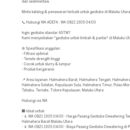
dan sedimentasi.
Minta katalog & penawaran terbaik untuk geotube di Maluku Utara
📞 Hubungi WA ADEFA : WA 0821 1305 0400
Ingin geotube standar ASTM?
Kami menyediakan *geotube untuk limbah & pantai* di Maluku Ut
⚙️ Spesifikasi unggulan:
- Filtrasi optimal
- Tensile strength tinggi
- Cocok untuk slurry & lumpur
- Produk bergaransi
📍 Area layanan: Halmahera Barat, Halmahera Tengah, Halmahera
Halmahera Selatan, Kepulauan Sula, Halmahera Timur, Pulau Moro
Taliabu, Ternate, Tidore Kepulauan, Maluku Utara
Hubungi via WA
🏢 Ideal untuk:
- 📱 WA 0821 1305 0400 - Harga Pasang Geotube Dewatering Te
Halmahera Barat Maluku Utara
- 📱 WA 0821 1305 0400 - Biaya Pasang Geotube Dewatering di P