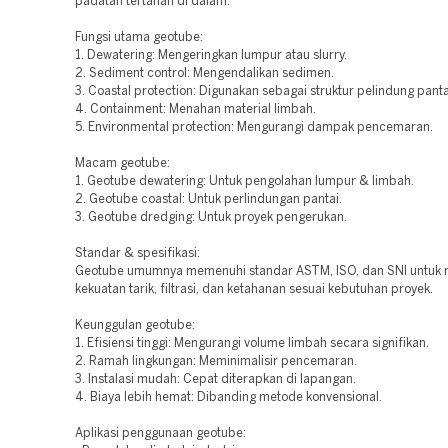
padatan tertahan di dalam.
Fungsi utama geotube:
1. Dewatering: Mengeringkan lumpur atau slurry.
2. Sediment control: Mengendalikan sedimen.
3. Coastal protection: Digunakan sebagai struktur pelindung panta
4. Containment: Menahan material limbah.
5. Environmental protection: Mengurangi dampak pencemaran.
Macam geotube:
1. Geotube dewatering: Untuk pengolahan lumpur & limbah.
2. Geotube coastal: Untuk perlindungan pantai.
3. Geotube dredging: Untuk proyek pengerukan.
Standar & spesifikasi:
Geotube umumnya memenuhi standar ASTM, ISO, dan SNI untuk
kekuatan tarik, filtrasi, dan ketahanan sesuai kebutuhan proyek.
Keunggulan geotube:
1. Efisiensi tinggi: Mengurangi volume limbah secara signifikan.
2. Ramah lingkungan: Meminimalisir pencemaran.
3. Instalasi mudah: Cepat diterapkan di lapangan.
4. Biaya lebih hemat: Dibanding metode konvensional.
Aplikasi penggunaan geotube: