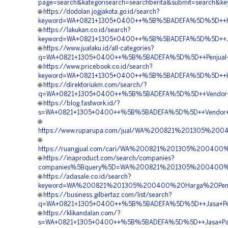
page=search&kategorisearch=searchberita&submit=searc
🌐
https://dodolan.jogjakota.go.id/search?
keyword=WA+0821+1305+0400++%5B%5BADEFA%5D%5D++Harga
🌐
https://lakukan.co.id/search?
keyword=WA+0821+1305+0400++%5B%5BADEFA%5D%5D++Jasa+G
🌐
https://www.jualaku.id/all-categories?
q=WA+0821+1305+0400++%5B%5BADEFA%5D%5D++Penjual+Geo
🌐
https://www.pricebook.co.id/search?
keyword=WA+0821+1305+0400++%5B%5BADEFA%5D%5D++Harg
🌐
https://direktoriukm.com/search/?
q=WA+0821+1305+0400++%5B%5BADEFA%5D%5D++Vendor+Jual
🌐
https://blog.fastwork.id/?
s=WA+0821+1305+0400++%5B%5BADEFA%5D%5D++Vendor+Jual
🌐
https://www.ruparupa.com/jual/WA%200821%201305%2
🌐
https://ruangjual.com/cari/WA%200821%201305%20040
🌐
https://inaproduct.com/search/companies?
companies%5Bquery%5D=WA%200821%201305%200400%2
🌐
https://adasale.co.id/search?
keyword=WA%200821%201305%200400%20Harga%20Pemas
🌐
https://business.gilbertaz.com/list/search?
q=WA+0821+1305+0400++%5B%5BADEFA%5D%5D++Jasa+Penga
🌐
https://klikandalan.com/?
s=WA+0821+1305+0400++%5B%5BADEFA%5D%5D++Jasa+Pasang