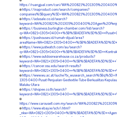
🌐
https://ruangjual.com/cari/WA%200821%201305%20040
🌐
https://inaproduct.com/search/companies?
companies%5Bquery%5D=WA%200821%201305%200400%2
🌐
https://adasale.co.id/search?
keyword=WA%200821%201305%200400%20Agen%20Penju
🌐
https://business.burlington-chamber.com/list/search?
q=WA+0821+1305+0400++%5B%5BADEFA%5D%5D++Pusat+Geotu
🌐
https://pashouses.id/rumah-dijual/area?
areaName=WA+0821+1305+0400++%5B%5BADEFA%5D%5D++Jas
🌐
https://www.justwatch.com/au/search?
q=WA+0821+1305+0400++%5B%5BADEFA%5D%5D++Kontraktor+P
🌐
https://www.outdoorwarehouse.co.za/products?
keyword=WA+0821+1305+0400++%5B%5BADEFA%5D%5D++Tempa
🌐
https://cancer.osu.edu/search-results?
keyword=WA+0821+1305+0400++%5B%5BADEFA%5D%5D++Vendo
🌐
https://www.wu.ac.at/suche?tx_wusearch_search%5Bq%5D=
1305-0400-Pusat-Penjualan-Geotextile-Tube-Berkualitas-Kepulau
Maluku-Utara
🌐
https://shopee.co.th/search?
keyword=WA+0821+1305+0400++%5B%5BADEFA%5D%5D++Vendor
🌐
https://www.carousell.com.my/search/WA%200821%2013
🌐
https://www.ebay.ie/sch/i.html?
_nkw=WA+0821+1305+0400+%5B%5BADEFA%5D%5D++Agen+Geo