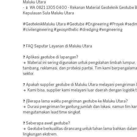
Maluku Utara
- 📱 WA 0821 1305 0400 - Rekanan Material Geoteknik Geotube B
Kepulauan Sula Maluku Utara
#GeoteknikMaluku Utara #Geotube #Engineering #Proyek #sedi
#civilengineering #geosynthetic #dredging #engineering
❓ FAQ Seputar Layanan di Maluku Utara
❓ Aplikasi geotube di lapangan?
🔹 Material ini sering digunakan untuk pengolahan limbah lumpur,
tambang, reklamasi, dan proteksi pantai. Tim kami berpengalama
sektor.
❓ Apakah supplier geotube di Maluku Utara melayani pengiriman l
🔹 Kami bisa, supplier kami melayani luar daerah dengan logistik 
❓ {Berapa lama waktu pengiriman geotube ke Maluku Utara?
🔹 Durasi pengiriman tergantung jumlah dan lokasi, namun tim ka
mengutamakan lead time singkat.
❓ Seberapa awet geotube?
🔹 Geotube berkualitas dirancang untuk tahan lama bahkan dalam
lingkungan ekstrem.