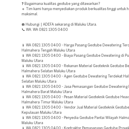
❓ Bagaimana kualitas geotube yang ditawarkan?
🔹 Tim kami hanya menyediakan produk berkualitas tinggi untuk h
maksimal.
☎️ Hubungi | ADEFA sekarang di Maluku Utara.
📞 WA: WA 0821 1305 0400
📱 WA 0821 1305 0400 - Harga Pasang Geotube Dewatering Ter
Halmahera Tengah Maluku Utara
📱 WA 0821 1305 0400 - Biaya Pasang Geotube Dewatering di Pu
Maluku Utara
📱 WA 0821 1305 0400 - Rekanan Material Geoteknik Geotube Be
Halmahera Selatan Maluku Utara
📱 WA 0821 1305 0400 - Agen Geotube Dewatering Terdekat Ha
Selatan Maluku Utara
📱 WA 0821 1305 0400 - Jasa Pemasangan Geotube Dewatering
Halmahera Barat Maluku Utara
📱 WA 0821 1305 0400 - Pesan Material Geoteknik Geotube Heav
Halmahera Timur Maluku Utara
📱 WA 0821 1305 0400 - Vendor Jual Material Geoteknik Geotube
Kepulauan Maluku Utara
📱 WA 0821 1305 0400 - Penyedia Geotube Pantai Wilayah Halm
Maluku Utara
📱 WA 0821 1305 0400 - Kontraktor Pemasangan Geotube Proyek