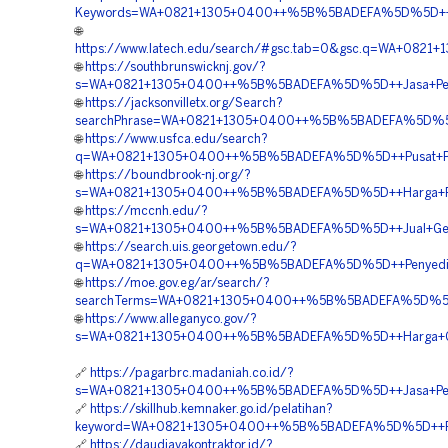
Keywords=WA+0821+1305+0400++%5B%5BADEFA%5D%5D++Agen
🌐
https://www.latech.edu/search/#gsc.tab=0&gsc.q=WA+08
🌐
https://southbrunswicknj.gov/?
s=WA+0821+1305+0400++%5B%5BADEFA%5D%5D++Jasa+Pengad
🌐
https://jacksonvilletx.org/Search?
searchPhrase=WA+0821+1305+0400++%5B%5BADEFA%5D%5D++
🌐
https://www.usfca.edu/search?
q=WA+0821+1305+0400++%5B%5BADEFA%5D%5D++Pusat+Penju
🌐
https://boundbrook-nj.org/?
s=WA+0821+1305+0400++%5B%5BADEFA%5D%5D++Harga+Peng
🌐
https://mccnh.edu/?
s=WA+0821+1305+0400++%5B%5BADEFA%5D%5D++Jual+Geotu
🌐
https://search.uis.georgetown.edu/?
q=WA+0821+1305+0400++%5B%5BADEFA%5D%5D++Penyedia+Mat
🌐
https://moe.gov.eg/ar/search/?
searchTerms=WA+0821+1305+0400++%5B%5BADEFA%5D%5D++
🌐
https://www.alleganyco.gov/?
s=WA+0821+1305+0400++%5B%5BADEFA%5D%5D++Harga+Geotu
🔗
https://pagarbrc.madaniah.co.id/?
s=WA+0821+1305+0400++%5B%5BADEFA%5D%5D++Jasa+Pengad
🔗
https://skillhub.kemnaker.go.id/pelatihan?
keyword=WA+0821+1305+0400++%5B%5BADEFA%5D%5D++Pemb
🔗
https://daudjayakontraktor.id/?