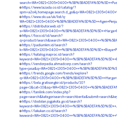
search=WA+0821+1305+0400+%5B%5BADEFA%5D%5D++Pusat+Pe
🌐
https://www.lazada.co.id/catalog/?
spm=a2o4j.homepage.search.d_go&q=WA+0821+1305+0400+%
🌐
https://www.olx.ua/uk/list/q-
WA+0821+1305+0400+%5B%5BADEFA%5D%5D++Agen+Penjualan
🌐
https://distributor.web.id/?
s=WA+0821+1305+0400++%5B%5BADEFA%5D%5D++Harga+Pemas
🌐
https://toco.id/id/search?
q=product/search&search=WA+0821+1305+0400++%5B%5BAD
🌐
https://padiumkm.id/search?
k=WA+0821+1305+0400++%5B%5BADEFA%5D%5D++Biaya+Pema
🌐
https://katalog.inaproc.id/search?
keyword=WA+0821+1305+0400++%5B%5BADEFA%5D%5D++Biaya+
🌐
https://vendorpedia.ahmadcorp.com/search?
type=jasa&q=WA+0821+1305+0400++%5B%5BADEFA%5D%5D++Ja
🌐
https://trends.google.com/trends/explore?
q=WA+0821+1305+0400++%5B%5BADEFA%5D%5D++Harga+Pasan
🌐
https://bela.gratisongkir.id/products/10?
page=1&cat=10&sq=WA+0821+1305+0400++%5B%5BADEFA%5D%
🌐
https://tanilink.com/index.php?
page=search&kategorisearch=searchberita&submit=search
🌐
https://dodolan.jogjakota.go.id/search?
keyword=WA+0821+1305+0400++%5B%5BADEFA%5D%5D++Jasa+Pa
🌐
https://lakukan.co.id/search?
keyword=WA+0821+1305+0400++%5B%5BADEFA%5D%5D++Vendo