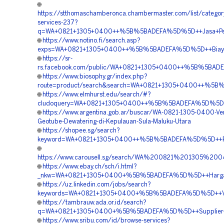
🌐
https://stthomaschamberonca.chambermaster.com/list/categor
services-237?
q=WA+0821+1305+0400++%5B%5BADEFA%5D%5D++Jasa+Pemasan
🌐
https://www.notino.fi/search.asp?
exps=WA+0821+1305+0400++%5B%5BADEFA%5D%5D++Biaya+Pem
🌐
https://sr-
rs.facebook.com/public/WA+0821+1305+0400++%5B%5BADEFA
🌐
https://www.biosophy.gr/index.php?
route=product/search&search=WA+0821+1305+0400++%5B%5
🌐
https://www.elmhurst.edu/search/#?
cludoquery=WA+0821+1305+0400++%5B%5BADEFA%5D%5D++Bia
🌐
https://www.argentina.gob.ar/buscar/WA-0821-1305-0400-Ve
Geotube-Dewatering-di-Kepulauan-Sula-Maluku-Utara
🌐
https://shopee.sg/search?
keyword=WA+0821+1305+0400++%5B%5BADEFA%5D%5D++Penye
🌐
https://www.carousell.sg/search/WA%200821%201305%2
🌐
https://www.ebay.ch/sch/i.html?
_nkw=WA+0821+1305+0400+%5B%5BADEFA%5D%5D++Harga+Geo
🌐
https://uz.linkedin.com/jobs/search?
keywords=WA+0821+1305+0400+%5B%5BADEFA%5D%5D++Vendo
🌐
https://tambrauw.ada.or.id/search?
q=WA+0821+1305+0400+%5B%5BADEFA%5D%5D++Supplier+Geo
🌐
https://www.sribu.com/id/browse-services?