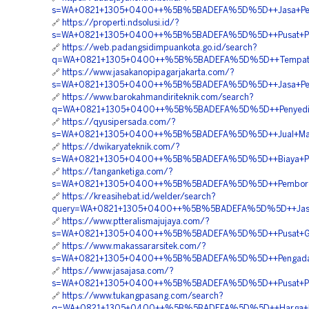
s=WA+0821+1305+0400++%5B%5BADEFA%5D%5D++Jasa+Pengad
🔗
https://properti.ndsolusi.id/?
s=WA+0821+1305+0400++%5B%5BADEFA%5D%5D++Pusat+Penga
🔗
https://web.padangsidimpuankota.go.id/search?
q=WA+0821+1305+0400++%5B%5BADEFA%5D%5D++Tempat+Jual+
🔗
https://www.jasakanopipagarjakarta.com/?
s=WA+0821+1305+0400++%5B%5BADEFA%5D%5D++Jasa+Penga
🔗
https://www.barokahmandiriteknik.com/search?
q=WA+0821+1305+0400++%5B%5BADEFA%5D%5D++Penyedia+Ge
🔗
https://qyusipersada.com/?
s=WA+0821+1305+0400++%5B%5BADEFA%5D%5D++Jual+Materia
🔗
https://dwikaryateknik.com/?
s=WA+0821+1305+0400++%5B%5BADEFA%5D%5D++Biaya+Pemas
🔗
https://tanganketiga.com/?
s=WA+0821+1305+0400++%5B%5BADEFA%5D%5D++Pemborong+
🔗
https://kreasihebat.id/welder/search?
query=WA+0821+1305+0400++%5B%5BADEFA%5D%5D++Jasa+Pen
🔗
https://www.ptteralismajujaya.com/?
s=WA+0821+1305+0400++%5B%5BADEFA%5D%5D++Pusat+Geote
🔗
https://www.makassararsitek.com/?
s=WA+0821+1305+0400++%5B%5BADEFA%5D%5D++Pengadaan+Ge
🔗
https://www.jasajasa.com/?
s=WA+0821+1305+0400++%5B%5BADEFA%5D%5D++Pusat+Penjua
🔗
https://www.tukangpasang.com/search?
q=WA+0821+1305+0400++%5B%5BADEFA%5D%5D++Harga+Pasa