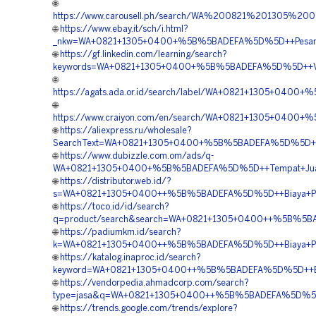
🌐
https://www.carousell.ph/search/WA%200821%201305%
🌐
https://www.ebay.it/sch/i.html?
_nkw=WA+0821+1305+0400+%5B%5BADEFA%5D%5D++Pesan+Ge
🌐
https://gf.linkedin.com/learning/search?
keywords=WA+0821+1305+0400+%5B%5BADEFA%5D%5D++Vendo
🌐
https://agats.ada.or.id/search/label/WA+0821+1305+040
🌐
https://www.craiyon.com/en/search/WA+0821+1305+0400+%
🌐
https://aliexpress.ru/wholesale?
SearchText=WA+0821+1305+0400+%5B%5BADEFA%5D%5D++Age
🌐
https://www.dubizzle.com.om/ads/q-
WA+0821+1305+0400+%5B%5BADEFA%5D%5D++Tempat+Jual+Mat
🌐
https://distributor.web.id/?
s=WA+0821+1305+0400++%5B%5BADEFA%5D%5D++Biaya+Pasan
🌐
https://toco.id/id/search?
q=product/search&search=WA+0821+1305+0400++%5B%5BAD
🌐
https://padiumkm.id/search?
k=WA+0821+1305+0400++%5B%5BADEFA%5D%5D++Biaya+Pasang
🌐
https://katalog.inaproc.id/search?
keyword=WA+0821+1305+0400++%5B%5BADEFA%5D%5D++Biaya
🌐
https://vendorpedia.ahmadcorp.com/search?
type=jasa&q=WA+0821+1305+0400++%5B%5BADEFA%5D%5D++Ko
🌐
https://trends.google.com/trends/explore?