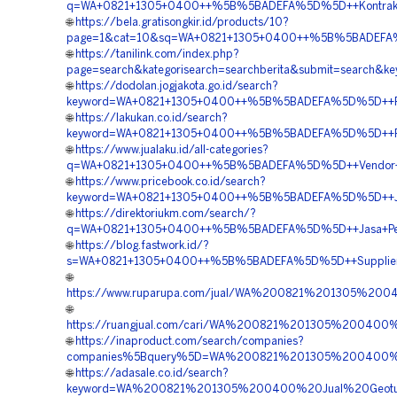
q=WA+0821+1305+0400++%5B%5BADEFA%5D%5D++Kontraktor+
🌐
https://bela.gratisongkir.id/products/10?
page=1&cat=10&sq=WA+0821+1305+0400++%5B%5BADEFA%5D%
🌐
https://tanilink.com/index.php?
page=search&kategorisearch=searchberita&submit=searc
🌐
https://dodolan.jogjakota.go.id/search?
keyword=WA+0821+1305+0400++%5B%5BADEFA%5D%5D++Pembo
🌐
https://lakukan.co.id/search?
keyword=WA+0821+1305+0400++%5B%5BADEFA%5D%5D++Pemb
🌐
https://www.jualaku.id/all-categories?
q=WA+0821+1305+0400++%5B%5BADEFA%5D%5D++Vendor+Pen
🌐
https://www.pricebook.co.id/search?
keyword=WA+0821+1305+0400++%5B%5BADEFA%5D%5D++Jasa+
🌐
https://direktoriukm.com/search/?
q=WA+0821+1305+0400++%5B%5BADEFA%5D%5D++Jasa+Pemasa
🌐
https://blog.fastwork.id/?
s=WA+0821+1305+0400++%5B%5BADEFA%5D%5D++Supplier+Ge
🌐
https://www.ruparupa.com/jual/WA%200821%201305%20
🌐
https://ruangjual.com/cari/WA%200821%201305%20040
🌐
https://inaproduct.com/search/companies?
companies%5Bquery%5D=WA%200821%201305%200400%2
🌐
https://adasale.co.id/search?
keyword=WA%200821%201305%200400%20Jual%20Geotub