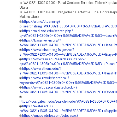
📱 WA 0821 1305 0400 - Pusat Geotube Terdekat Tidore Kepula
Utara
📱 WA 0821 1305 0400 - Pengadaan Geotextile Tube Tidore Kep
Maluku Utara
🌐
https://uit.no/utdanning?
p_searchstring=WA+0821+1305+0400++%5B%5BADEFA%5D%5D+
🌐
https://midland.edu/search.php?
q=WA+0821+1305+0400++%5B%5BADEFA%5D%5D++Jasa+Pemasa
🌐
https://bassriver-nj.org/?
s=WA+0821+1305+0400++%5B%5BADEFA%5D%5D++Jasa+Pemas
🌐
https://www.letsemeng.fs.gov.za/?
s=WA+0821+1305+0400++%5B%5BADEFA%5D%5D++Biaya+Pemas
🌐
https://www.tesu.edu/search-results.php?
q=WA+0821+1305+0400++%5B%5BADEFA%5D%5D++Pusat+Peng
🌐
https://www.athens.edu/?
s=WA+0821+1305+0400++%5B%5BADEFA%5D%5D++Pusat+Penjua
🌐
https://www.gov.uk/search/all?
keywords=WA+0821+1305+0400++%5B%5BADEFA%5D%5D++Agen+
🌐
https://www.buzzcard.gatech.edu/?
s=WA+0821+1305+0400++%5B%5BADEFA%5D%5D++Order+Materia
🌐
https://cos.gatech.edu/search/node/WA+0821+1305+0400
🌐
https://exeter.edu/?
s=WA+0821+1305+0400++%5B%5BADEFA%5D%5D++Supplier+Ge
🌐
https://quapawtribe.com/Jobs.aspx?