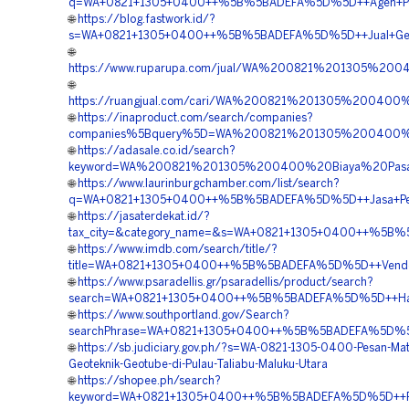
q=WA+0821+1305+0400++%5B%5BADEFA%5D%5D++Agen+Penjua
🌐
https://blog.fastwork.id/?
s=WA+0821+1305+0400++%5B%5BADEFA%5D%5D++Jual+Geotub
🌐
https://www.ruparupa.com/jual/WA%200821%201305%200
🌐
https://ruangjual.com/cari/WA%200821%201305%20040
🌐
https://inaproduct.com/search/companies?
companies%5Bquery%5D=WA%200821%201305%200400%20S
🌐
https://adasale.co.id/search?
keyword=WA%200821%201305%200400%20Biaya%20Pasang
🌐
https://www.laurinburgchamber.com/list/search?
q=WA+0821+1305+0400++%5B%5BADEFA%5D%5D++Jasa+Pengada
🌐
https://jasaterdekat.id/?
tax_city=&category_name=&s=WA+0821+1305+0400++%5B%5B
🌐
https://www.imdb.com/search/title/?
title=WA+0821+1305+0400++%5B%5BADEFA%5D%5D++Vendor+Ju
🌐
https://www.psaradellis.gr/psaradellis/product/search?
search=WA+0821+1305+0400++%5B%5BADEFA%5D%5D++Harga+
🌐
https://www.southportland.gov/Search?
searchPhrase=WA+0821+1305+0400++%5B%5BADEFA%5D%5D++K
🌐
https://sb.judiciary.gov.ph/?s=WA-0821-1305-0400-Pesan-Mate
Geoteknik-Geotube-di-Pulau-Taliabu-Maluku-Utara
🌐
https://shopee.ph/search?
keyword=WA+0821+1305+0400++%5B%5BADEFA%5D%5D++Rekan