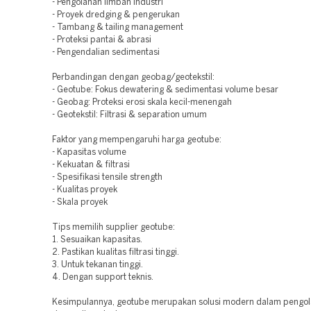
- Pengolahan limbah industri
- Proyek dredging & pengerukan
- Tambang & tailing management
- Proteksi pantai & abrasi
- Pengendalian sedimentasi
Perbandingan dengan geobag/geotekstil:
- Geotube: Fokus dewatering & sedimentasi volume besar
- Geobag: Proteksi erosi skala kecil-menengah
- Geotekstil: Filtrasi & separation umum
Faktor yang mempengaruhi harga geotube:
- Kapasitas volume
- Kekuatan & filtrasi
- Spesifikasi tensile strength
- Kualitas proyek
- Skala proyek
Tips memilih supplier geotube:
1. Sesuaikan kapasitas.
2. Pastikan kualitas filtrasi tinggi.
3. Untuk tekanan tinggi.
4. Dengan support teknis.
Kesimpulannya, geotube merupakan solusi modern dalam pengol