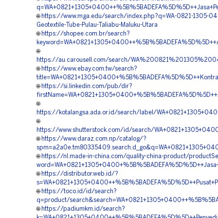
q=WA+0821+1305+0400++%5B%5BADEFA%5D%5D++Jasa+Pengad
🌐
https://www.mga.edu/search/index.php?q=WA-0821-1305-04
Geotextile-Tube-Pulau-Taliabu-Maluku-Utara
🌐
https://shopee.com.br/search?
keyword=WA+0821+1305+0400++%5B%5BADEFA%5D%5D++Agen+P
🌐
https://au.carousell.com/search/WA%200821%201305%2
🌐
https://www.ebay.com.tw/search?
title=WA+0821+1305+0400+%5B%5BADEFA%5D%5D++Kontraktor
🌐
https://si.linkedin.com/pub/dir?
firstName=WA+0821+1305+0400+%5B%5BADEFA%5D%5D++Jasa
🌐
https://kotalangsa.ada.or.id/search/label/WA+0821+1305
🌐
https://www.shutterstock.com/id/search/WA+0821+1305+0
🌐
https://www.daraz.com.np/catalog/?
spm=a2a0e.tm80335409.search.d_go&q=WA+0821+1305+040
🌐
https://nl.made-in-china.com/quality-china-product/productS
word=WA+0821+1305+0400+%5B%5BADEFA%5D%5D++Jasa+Peng
🌐
https://distributor.web.id/?
s=WA+0821+1305+0400++%5B%5BADEFA%5D%5D++Pusat+Peng
🌐
https://toco.id/id/search?
q=product/search&search=WA+0821+1305+0400++%5B%5BAD
🌐
https://padiumkm.id/search?
k=WA+0821+1305+0400++%5B%5BADEFA%5D%5D++Penyedia+Ge