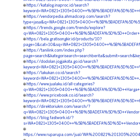
🌐
https://katalog.inaproc.id/search?
keyword=WA+0821+1305+0400++%5B%5BADEFA%5D%5D++Orde
🌐
https://vendorpedia.ahmadcorp.com/search?
type=jasa&q=WA+0821+1305+0400++%5B%5BADEFA%5D%5D++H
🌐
https://trends.google.com/trends/explore?
q=WA+0821+1305+0400++%5B%5BADEFA%5D%5D++Order+Geotu
🌐
https://bela.gratisongkir.id/products/10?
page=1&cat=10&sq=WA+0821+1305+0400++%5B%5BADEFA%5D
🌐
https://tanilink.com/index.php?
page=search&kategorisearch=searchberita&submit=search
🌐
https://dodolan.jogjakota.go.id/search?
keyword=WA+0821+1305+0400++%5B%5BADEFA%5D%5D++Vend
🌐
https://lakukan.co.id/search?
keyword=WA+0821+1305+0400++%5B%5BADEFA%5D%5D++Jasa+
🌐
https://www.jualaku.id/all-categories?
q=WA+0821+1305+0400++%5B%5BADEFA%5D%5D++Harga+Geot
🌐
https://www.pricebook.co.id/search?
keyword=WA+0821+1305+0400++%5B%5BADEFA%5D%5D++Harga
🌐
https://direktoriukm.com/search/?
q=WA+0821+1305+0400++%5B%5BADEFA%5D%5D++Vendor+Pen
🌐
https://blog.fastwork.id/?
s=WA+0821+1305+0400++%5B%5BADEFA%5D%5D++Vendor+Mate
🌐
https://www.ruparupa.com/jual/WA%200821%201305%20