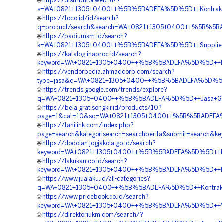
🌐
https://distributor.web.id/?
s=WA+0821+1305+0400++%5B%5BADEFA%5D%5D++Kontraktor+
🌐
https://toco.id/id/search?
q=product/search&search=WA+0821+1305+0400++%5B%5BADE
🌐
https://padiumkm.id/search?
k=WA+0821+1305+0400++%5B%5BADEFA%5D%5D++Supplier+Mat
🌐
https://katalog.inaproc.id/search?
keyword=WA+0821+1305+0400++%5B%5BADEFA%5D%5D++Harga
🌐
https://vendorpedia.ahmadcorp.com/search?
type=jasa&q=WA+0821+1305+0400++%5B%5BADEFA%5D%5D++P
🌐
https://trends.google.com/trends/explore?
q=WA+0821+1305+0400++%5B%5BADEFA%5D%5D++Jasa+Geotub
🌐
https://bela.gratisongkir.id/products/10?
page=1&cat=10&sq=WA+0821+1305+0400++%5B%5BADEFA%5D%5
🌐
https://tanilink.com/index.php?
page=search&kategorisearch=searchberita&submit=searc
🌐
https://dodolan.jogjakota.go.id/search?
keyword=WA+0821+1305+0400++%5B%5BADEFA%5D%5D++Penga
🌐
https://lakukan.co.id/search?
keyword=WA+0821+1305+0400++%5B%5BADEFA%5D%5D++Pusat+
🌐
https://www.jualaku.id/all-categories?
q=WA+0821+1305+0400++%5B%5BADEFA%5D%5D++Kontraktor+
🌐
https://www.pricebook.co.id/search?
keyword=WA+0821+1305+0400++%5B%5BADEFA%5D%5D++Vendo
🌐
https://direktoriukm.com/search/?