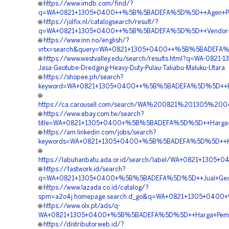
🌐
https://www.imdb.com/find/?
q=WA+0821+1305+0400++%5B%5BADEFA%5D%5D++Agen+Penjual
🌐
https://jolfix.nl/catalogsearch/result/?
q=WA+0821+1305+0400++%5B%5BADEFA%5D%5D++Vendor+Geo
🌐
https://www.inn.no/english/?
vrtx=search&query=WA+0821+1305+0400++%5B%5BADEFA%5D
🌐
https://www.westvalley.edu/search/results.html?q=WA-0821-
Jasa-Geotube-Dredging-Heavy-Duty-Pulau-Taliabu-Maluku-Utara
🌐
https://shopee.ph/search?
keyword=WA+0821+1305+0400++%5B%5BADEFA%5D%5D++Biaya+
🌐
https://ca.carousell.com/search/WA%200821%201305%2
🌐
https://www.ebay.com.tw/search?
title=WA+0821+1305+0400+%5B%5BADEFA%5D%5D++Harga+Pen
🌐
https://am.linkedin.com/jobs/search?
keywords=WA+0821+1305+0400+%5B%5BADEFA%5D%5D++Kontra
🌐
https://labuhanbatu.ada.or.id/search/label/WA+0821+130
🌐
https://fastwork.id/search?
q=WA+0821+1305+0400+%5B%5BADEFA%5D%5D++Jual+Geotube
🌐
https://www.lazada.co.id/catalog/?
spm=a2o4j.homepage.search.d_go&q=WA+0821+1305+0400+
🌐
https://www.olx.pt/ads/q-
WA+0821+1305+0400+%5B%5BADEFA%5D%5D++Harga+Pemasan
🌐
https://distributor.web.id/?