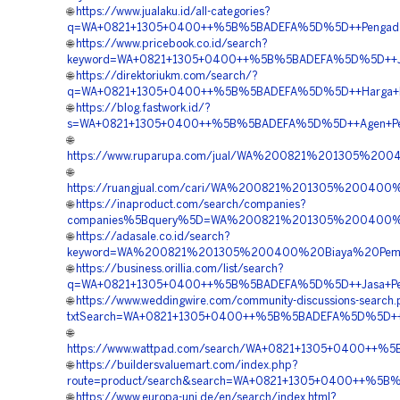
🌐
https://www.jualaku.id/all-categories?
q=WA+0821+1305+0400++%5B%5BADEFA%5D%5D++Pengadaan+Ma
🌐
https://www.pricebook.co.id/search?
keyword=WA+0821+1305+0400++%5B%5BADEFA%5D%5D++Jasa+
🌐
https://direktoriukm.com/search/?
q=WA+0821+1305+0400++%5B%5BADEFA%5D%5D++Harga+Pasan
🌐
https://blog.fastwork.id/?
s=WA+0821+1305+0400++%5B%5BADEFA%5D%5D++Agen+Penjual
🌐
https://www.ruparupa.com/jual/WA%200821%201305%200
🌐
https://ruangjual.com/cari/WA%200821%201305%200400
🌐
https://inaproduct.com/search/companies?
companies%5Bquery%5D=WA%200821%201305%200400%20
🌐
https://adasale.co.id/search?
keyword=WA%200821%201305%200400%20Biaya%20Pemas
🌐
https://business.orillia.com/list/search?
q=WA+0821+1305+0400++%5B%5BADEFA%5D%5D++Jasa+Pemasan
🌐
https://www.weddingwire.com/community-discussions-search
txtSearch=WA+0821+1305+0400++%5B%5BADEFA%5D%5D++Pesa
🌐
https://www.wattpad.com/search/WA+0821+1305+0400++%5
🌐
https://buildersvaluemart.com/index.php?
route=product/search&search=WA+0821+1305+0400++%5B%5
🌐
https://www.europa-uni.de/en/search/index.html?