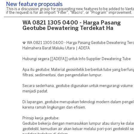
New feature proposals
This is a discussion group for requesting new features to be added to Vanta
if the request is for an import "Filter", "Macro", or "Program" improvement.
WA 0821 1305 0400 - Harga Pasang
Geotube Dewatering Terdekat Ha
💎 WA 0821 1305 0400 - Harga Pasang Geotube Dewatering Ter
Halmahera Barat Maluku Utara | ADEFA
Hubungi segera [[ADEFA]] untuk Info Supplier Dewatering Tube
Apa itu geotube: Material geosintetik berbentuk tube yang berfun
filtrasi, sedimentasi, dan pengendalian lumpur.
Secara sederhana, geotube digunakan untuk mengurangi volume 
menjadi padat.
Di lapangan, geotube merupakan teknologi modern dalam pengel
karena ramah lingkungan dan efisien.
Prinsip kerja geotube:
Geotube bekerja dengan memasukkan lumpur atau slurry ke dala
geotekstil, kemudian air akan keluar melalui pori-pori geotekstil 