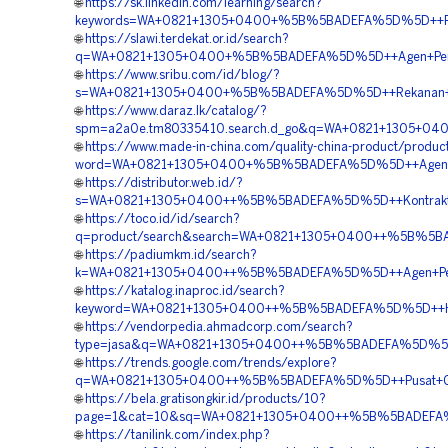
🌐
https://sk.linkedin.com/learning/search?
keywords=WA+0821+1305+0400+%5B%5BADEFA%5D%5D++Penga
🌐
https://slawi.terdekat.or.id/search?
q=WA+0821+1305+0400+%5B%5BADEFA%5D%5D++Agen+Penjual
🌐
https://www.sribu.com/id/blog/?
s=WA+0821+1305+0400+%5B%5BADEFA%5D%5D++Rekanan+Geot
🌐
https://www.daraz.lk/catalog/?
spm=a2a0e.tm80335410.search.d_go&q=WA+0821+1305+0400
🌐
https://www.made-in-china.com/quality-china-product/produc
word=WA+0821+1305+0400+%5B%5BADEFA%5D%5D++Agen+Penj
🌐
https://distributor.web.id/?
s=WA+0821+1305+0400++%5B%5BADEFA%5D%5D++Kontraktor+Pe
🌐
https://toco.id/id/search?
q=product/search&search=WA+0821+1305+0400++%5B%5BADE
🌐
https://padiumkm.id/search?
k=WA+0821+1305+0400++%5B%5BADEFA%5D%5D++Agen+Penjuala
🌐
https://katalog.inaproc.id/search?
keyword=WA+0821+1305+0400++%5B%5BADEFA%5D%5D++Harga+
🌐
https://vendorpedia.ahmadcorp.com/search?
type=jasa&q=WA+0821+1305+0400++%5B%5BADEFA%5D%5D++Te
🌐
https://trends.google.com/trends/explore?
q=WA+0821+1305+0400++%5B%5BADEFA%5D%5D++Pusat+Geotu
🌐
https://bela.gratisongkir.id/products/10?
page=1&cat=10&sq=WA+0821+1305+0400++%5B%5BADEFA%5D%
🌐
https://tanilink.com/index.php?