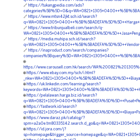
🔗
https://tukangpedia.com/ads?
categories%5B%5D=0&q=WA+0821+1305+0400++%5B%5BADEF
🔗
https://www.mtsn42jkt.sch.id/search?
q=WA+0821+1305+0400++%5B%5BADEFA%5D%5D++Harga+Pema
🔗
https://www.tribunjualbeli.com/search/q-
WA+0821+1305+0400++%5B%5BADEFA%5D%5D++Jasa+Pengada
🔗
https://media.muhipa.sch.id/search?
q=WA+0821+1305+0400++%5B%5BADEFA%5D%5D++Vendor+Geo
🔗
https://inaproduct.com/search/companies?
companies%5Bquery%5D=WA+0821+1305+0400++%5B%5BADEF
🌐
https://www.carousell.com.hk/search/WA%200821%201
🌐
https://www.ebay.com.my/sch/i.html?
_nkw=WA+0821+1305+0400+%5B%5BADEFA%5D%5D++Biaya+Pe
🌐
https://uk.linkedin.com/learning/search?
keywords=WA+0821+1305+0400+%5B%5BADEFA%5D%5D++Harga
🌐
https://pelalawan.harga.biz.id/search?
q=WA+0821+1305+0400+%5B%5BADEFA%5D%5D++Pusat+Penjual
🌐
https://fastwork.id/search?
q=WA+0821+1305+0400+%5B%5BADEFA%5D%5D++Biaya+Pasang
🌐
https://www.daraz.pk/catalog/?
spm=a2a0e.tm80335142.search.d_go&q=WA+0821+1305+040
🌐
https://id.jora.com/j?
sp=homepage&trigger_source=homepage&q=WA+0821+1305+