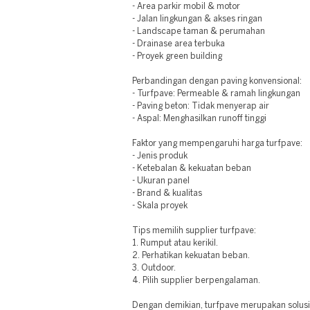
- Area parkir mobil & motor
- Jalan lingkungan & akses ringan
- Landscape taman & perumahan
- Drainase area terbuka
- Proyek green building
Perbandingan dengan paving konvensional:
- Turfpave: Permeable & ramah lingkungan
- Paving beton: Tidak menyerap air
- Aspal: Menghasilkan runoff tinggi
Faktor yang mempengaruhi harga turfpave:
- Jenis produk
- Ketebalan & kekuatan beban
- Ukuran panel
- Brand & kualitas
- Skala proyek
Tips memilih supplier turfpave:
1. Rumput atau kerikil.
2. Perhatikan kekuatan beban.
3. Outdoor.
4. Pilih supplier berpengalaman.
Dengan demikian, turfpave merupakan solus