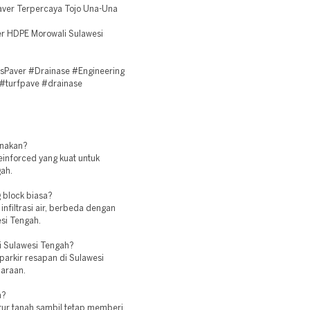
aver Terpercaya Tojo Una-Una
er HDPE Morowali Sulawesi
sPaver #Drainase #Engineering
 #turfpave #drainase
unakan?
einforced yang kuat untuk
ah.
 block biasa?
nfiltrasi air, berbeda dengan
esi Tengah.
i Sulawesi Tengah?
parkir resapan di Sulawesi
araan.
n?
tur tanah sambil tetap memberi