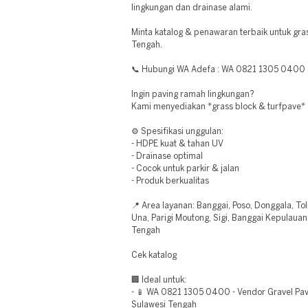
lingkungan dan drainase alami.
Minta katalog & penawaran terbaik untuk gras
Tengah.
📞 Hubungi WA Adefa : WA 0821 1305 0400
Ingin paving ramah lingkungan?
Kami menyediakan *grass block & turfpave* 
⚙️ Spesifikasi unggulan:
- HDPE kuat & tahan UV
- Drainase optimal
- Cocok untuk parkir & jalan
- Produk berkualitas
📍 Area layanan: Banggai, Poso, Donggala, Toli
Una, Parigi Moutong, Sigi, Banggai Kepulauan,
Tengah
Cek katalog
🏢 Ideal untuk:
- 📱 WA 0821 1305 0400 - Vendor Gravel Pav
Sulawesi Tengah