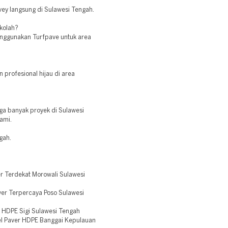
vey langsung di Sulawesi Tengah.
ekolah?
enggunakan Turfpave untuk area
 profesional hijau di area
gga banyak proyek di Sulawesi
ami.
gah.
r Terdekat Morowali Sulawesi
er Terpercaya Poso Sulawesi
 HDPE Sigi Sulawesi Tengah
l Paver HDPE Banggai Kepulauan