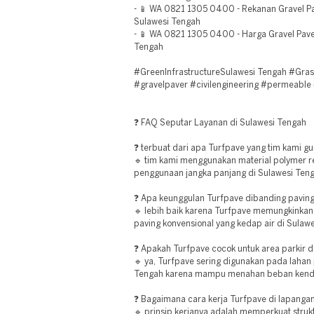
- 📱 WA 0821 1305 0400 - Rekanan Gravel P
Sulawesi Tengah
- 📱 WA 0821 1305 0400 - Harga Gravel Pav
Tengah
#GreenInfrastructureSulawesi Tengah #Gras
#gravelpaver #civilengineering #permeable
❓ FAQ Seputar Layanan di Sulawesi Tengah
❓ terbuat dari apa Turfpave yang tim kami g
🔹 tim kami menggunakan material polymer r
penggunaan jangka panjang di Sulawesi Teng
❓ Apa keunggulan Turfpave dibanding paving
🔹 lebih baik karena Turfpave memungkinkan i
paving konvensional yang kedap air di Sulaw
❓ Apakah Turfpave cocok untuk area parkir d
🔹 ya, Turfpave sering digunakan pada lahan 
Tengah karena mampu menahan beban kend
❓ Bagaimana cara kerja Turfpave di lapanga
🔹 prinsip kerjanya adalah memperkuat struk