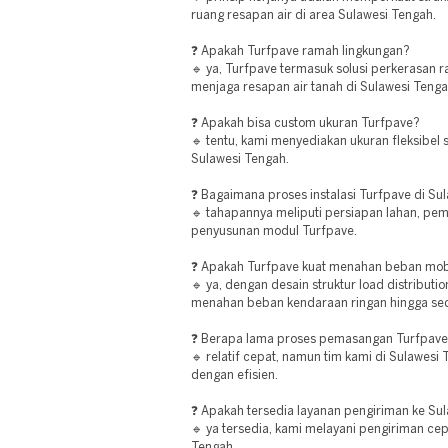
ruang resapan air di area Sulawesi Tengah.
❓ Apakah Turfpave ramah lingkungan?
🔹 ya, Turfpave termasuk solusi perkerasan
menjaga resapan air tanah di Sulawesi Tenga
❓ Apakah bisa custom ukuran Turfpave?
🔹 tentu, kami menyediakan ukuran fleksibel 
Sulawesi Tengah.
❓ Bagaimana proses instalasi Turfpave di Su
🔹 tahapannya meliputi persiapan lahan, pe
penyusunan modul Turfpave.
❓ Apakah Turfpave kuat menahan beban mob
🔹 ya, dengan desain struktur load distribu
menahan beban kendaraan ringan hingga sed
❓ Berapa lama proses pemasangan Turfpav
🔹 relatif cepat, namun tim kami di Sulawes
dengan efisien.
❓ Apakah tersedia layanan pengiriman ke Su
🔹 ya tersedia, kami melayani pengiriman cep
Tengah.