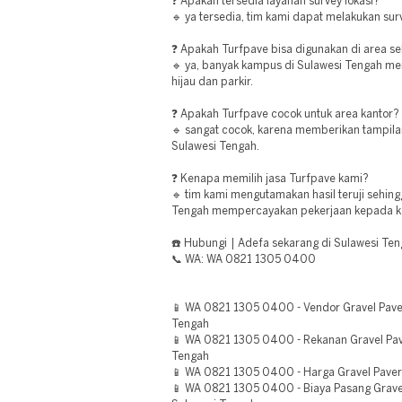
❓ Apakah tersedia layanan survey lokasi?
🔹 ya tersedia, tim kami dapat melakukan sur
❓ Apakah Turfpave bisa digunakan di area s
🔹 ya, banyak kampus di Sulawesi Tengah m
hijau dan parkir.
❓ Apakah Turfpave cocok untuk area kantor?
🔹 sangat cocok, karena memberikan tampilan
Sulawesi Tengah.
❓ Kenapa memilih jasa Turfpave kami?
🔹 tim kami mengutamakan hasil teruji sehin
Tengah mempercayakan pekerjaan kepada k
☎️ Hubungi | Adefa sekarang di Sulawesi Ten
📞 WA: WA 0821 1305 0400
📱 WA 0821 1305 0400 - Vendor Gravel Pave
Tengah
📱 WA 0821 1305 0400 - Rekanan Gravel Pav
Tengah
📱 WA 0821 1305 0400 - Harga Gravel Paver
📱 WA 0821 1305 0400 - Biaya Pasang Grave