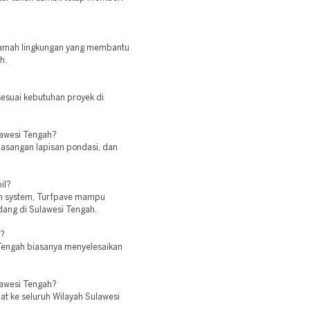
 ramah lingkungan yang membantu
h.
sesuai kebutuhan proyek di
lawesi Tengah?
masangan lapisan pondasi, dan
il?
tion system, Turfpave mampu
ang di Sulawesi Tengah.
e?
i Tengah biasanya menyelesaikan
lawesi Tengah?
at ke seluruh Wilayah Sulawesi