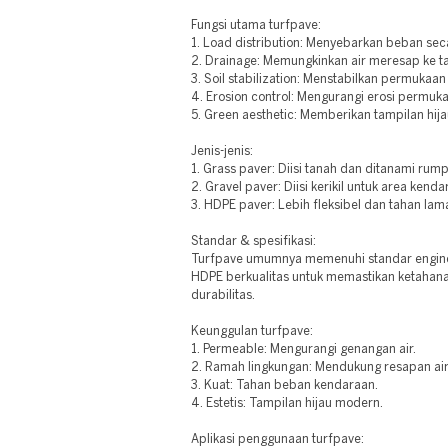
Fungsi utama turfpave:
1. Load distribution: Menyebarkan beban sec
2. Drainage: Memungkinkan air meresap ke t
3. Soil stabilization: Menstabilkan permukaan
4. Erosion control: Mengurangi erosi permuk
5. Green aesthetic: Memberikan tampilan hija
Jenis-jenis:
1. Grass paver: Diisi tanah dan ditanami rump
2. Gravel paver: Diisi kerikil untuk area kenda
3. HDPE paver: Lebih fleksibel dan tahan lam
Standar & spesifikasi:
Turfpave umumnya memenuhi standar enginee
HDPE berkualitas untuk memastikan ketahanan
durabilitas.
Keunggulan turfpave:
1. Permeable: Mengurangi genangan air.
2. Ramah lingkungan: Mendukung resapan air
3. Kuat: Tahan beban kendaraan.
4. Estetis: Tampilan hijau modern.
Aplikasi penggunaan turfpave: