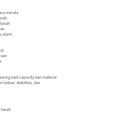
ara merata.
anah.
 tanah.
aan.
u alami.
ut.
raan.
a.
ring load capacity dan material
 beban, stabilitas, dan
 tanah.