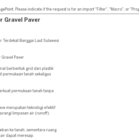
ePoint. Please indicate if the request is for an import "Filter", "Macro", or "P
r Gravel Paver
r Terdekat Banggai Laut Sulawesi
r Gravel Paver
ial berbentuk grid dari plastik
t permukaan tanah sekaligus
erkuat permukaan tanah tanpa
ave merupakan teknologi efektif
rangi limpasan air (runoff).
eban ke tanah, sementara ruang
a air dapat meresap.