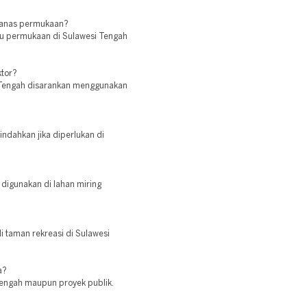
panas permukaan?
hu permukaan di Sulawesi Tengah
ktor?
si Tengah disarankan menggunakan
indahkan jika diperlukan di
a digunakan di lahan miring
i taman rekreasi di Sulawesi
a?
 Tengah maupun proyek publik.