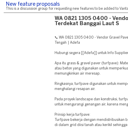
New feature proposals
This is a discussion group for requesting new features to be added to Vantag
WA 0821 1305 0400 - Vendo
Terdekat Banggai Laut S
📞 WA 0821 1305 0400 - Vendor Gravel Pave
Tengah | Adefa
Hubungi segera [[Adefa]] untuk Info Supplie
Apa itu grass & gravel paver (turfpave): Mater
atau beton yang digunakan untuk memperkua
memungkinkan air meresap.
Ringkasnya, turfpave digunakan untuk memp
menghalangi resapan air.
Pada proyek landscape dan konstruksi, turfp
untuk mengurangi genangan air, karena mengu
Prinsip kerja turfpave:
Turfpave bekerja dengan mendistribusikan b
di dalam grid diisi tanah atau kerikil sehingg